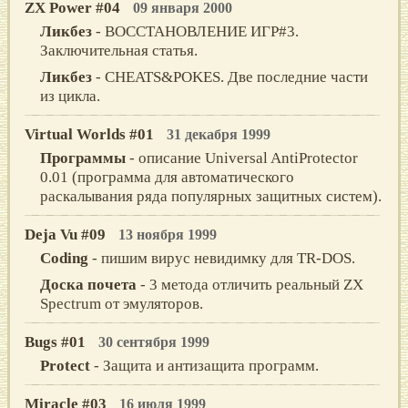
ZX Power #04
09 января 2000
Ликбез
- ВОССТАНОВЛЕНИЕ ИГР#3.
Заключительная статья.
Ликбез
- CHEATS&POKES. Две последние части
из цикла.
Virtual Worlds #01
31 декабря 1999
Программы
- описание Universal AntiProtector
0.01 (программа для автоматического
раскалывания ряда популярных защитных систем).
Deja Vu #09
13 ноября 1999
Coding
- пишим вирус невидимку для TR-DOS.
Доска почета
- 3 метода отличить pеальный ZX
Spectrum от эмулятоpов.
Bugs #01
30 сентября 1999
Protect
- Защита и антизащита программ.
Miracle #03
16 июля 1999