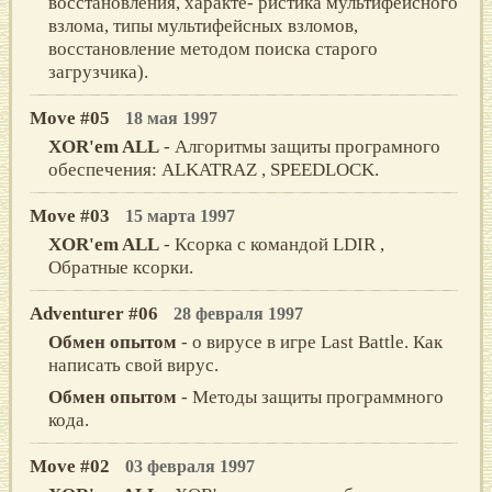
восстановления, характе- ристика мультифейсного
взлома, типы мультифейсных взломов,
восстановление методом поиска старого
загрузчика).
Move #05
18 мая 1997
XOR'em ALL
- Алгоритмы защиты програмного
обеспечения: ALKATRAZ , SPEEDLOCK.
Move #03
15 марта 1997
XOR'em ALL
- Ксорка с командой LDIR ,
Обратные ксорки.
Adventurer #06
28 февраля 1997
Обмен опытом
- о вирусе в игре Last Battle. Как
написать свой вирус.
Обмен опытом
- Методы защиты программного
кода.
Move #02
03 февраля 1997