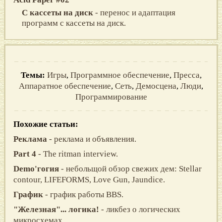
C кассеты на диск
- перенос и адаптация
программ с кассеты на диск.
Темы:
Игры
,
Программное обеспечение
,
Пресса
,
Аппаратное обеспечение
,
Сеть
,
Демосцена
,
Люди
,
Программирование
Похожие статьи:
Реклама
- реклама и объявления.
Part 4
- The ritman interview.
Demo'гогия
- небольщой обзор свежих дем: Stellar
contour, LIFEFORMS, Love Gun, Jaundice.
График
- график работы BBS.
"Железная"... логика!
- ликбез о логических
микросхемах.