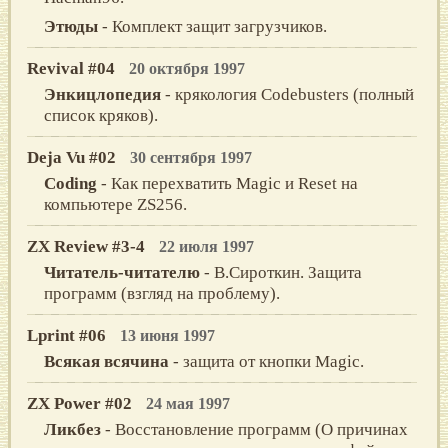
Этюды
- Комплект защит загрузчиков.
Revival #04
20 октября 1997
Энкицлопедия
- крякология Codebusters (полный
список кряков).
Deja Vu #02
30 сентября 1997
Coding
- Как перехватить Magic и Reset на
компьютере ZS256.
ZX Review #3-4
22 июля 1997
Читатель-читателю
- В.Сироткин. Защита
программ (взгляд на проблему).
Lprint #06
13 июня 1997
Bсякaя всячинa
- зaщита oт кнопки Magic.
ZX Power #02
24 мая 1997
Ликбез
- Восстановление программ (О причинах