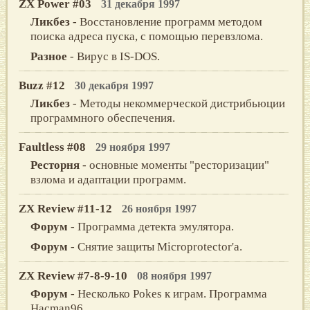
ZX Power #03
31 декабря 1997
Ликбез
- Восстановление программ методом
поиска адреса пуска, с помощью перевзлома.
Разное
- Вирус в IS-DOS.
Buzz #12
30 декабря 1997
Ликбез
- Методы некоммерческой дистрибьюции
программного обеспечения.
Faultless #08
29 ноября 1997
Ресторня
- основные моменты "ресторизации"
взлома и адаптации программ.
ZX Review #11-12
26 ноября 1997
Форум
- Программа детекта эмулятора.
Форум
- Снятие защиты Microprotector'а.
ZX Review #7-8-9-10
08 ноября 1997
Форум
- Несколько Pokes к играм. Программа
Hacman96.