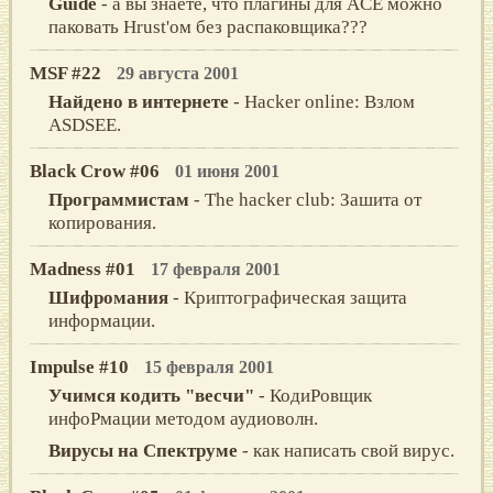
Guide
- а вы знаете, что плагины для ACE можно
паковать Hrust'ом без распаковщика???
MSF #22
29 августа 2001
Найдено в интернете
- Hacker online: Взлом
ASDSEE.
Black Crow #06
01 июня 2001
Программистам
- The hacker club: Зашита от
копирования.
Madness #01
17 февраля 2001
Шифромания
- Криптографическая защита
информации.
Impulse #10
15 февраля 2001
Учимся кoдить "весчи"
- КодиРовщик
инфоРмации методом аудиоволн.
Bиpусы нa Спектpуме
- как написать свой вирус.