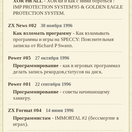
XOR'em ALL
- XOR'ки и как с ними бороться :
IMP PROTECTION SYSTEM'95 & GOLDEN EAGLE
PROTECTION SYSTEM.
ZX News #02
30 ноября 1996
Как взломать программу
- Как взламывать
программы и игры на SPECCY: Пояснительная
записка от Richard P Swann.
Power #05
27 октября 1996
Программирование
- как в игровых программах
делать запись рекордов,статусов на диск.
Power #01
22 сентября 1996
Программирование
- советы начинающему
хаккеру.
ZX Format #04
14 июня 1996
Программистам
- IMMORTAL #2 (бессмертие в
играх).