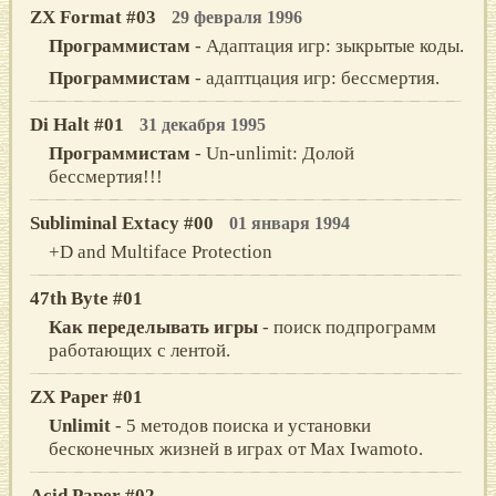
ZX Format #03
29 февраля 1996
Программистам
- Адаптация игр: зыкрытые коды.
Программистам
- адаптцация игр: бессмертия.
Di Halt #01
31 декабря 1995
Программистам
- Un-unlimit: Долой
бессмертия!!!
Subliminal Extacy #00
01 января 1994
+D and Multiface Protection
47th Byte #01
Как переделывать игры
- поиск подпрограмм
работающих с лентой.
ZX Paper #01
Unlimit
- 5 методов поиска и установки
бесконечных жизней в играх от Max Iwamoto.
Acid Paper #02