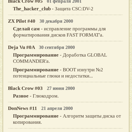
Black Crow #05
01 февраля 2001
The_hacker_club
- Защита CSC:DV-2
ZX Pilot #40
30 декабря 2000
Сделай сам
- исправление программы для
форматирования дисков FAST FORMAT'а.
Deja Vu #0A
30 сентября 2000
Программирование
- Доработка GLOBAL
COMMANDER'а.
Программирование
- BOOT изнутри №2
потенциальные глюки и недостатки...
Black Crow #03
27 июня 2000
Разное
- Глюкодром.
DonNews #11
21 апреля 2000
Программирование
- Алгоритм защиты диска от
копирования.