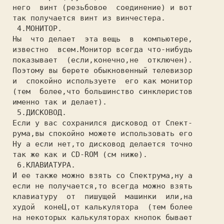
 него  винт (резьбовое  соединение) и вот

 так получается винт из винчестера.

  4.МОНИТОР.

 Ны  что делает  эта вещь  в  компьютере,

 известно  всем.Монитор всегда что-нибудь

 показывает  (если,конечно,не  отключен).

 Поэтому вы берете обыкновенный телевизор

 и  спокойно используете  его как монитор

 (тем  более,что большинство синклеристов

 именно так и делает).

  5.ДИСКОВОД.

 Если у вас сохранился дисковод от Спект-

 рума,вы спокойно можете использовать его

 Ну а если нет,то дисковод делается точно

 так же как и CD-ROM (см ниже).

  6.КЛАВИАТУРА.

 И ее также можно взять со Спектрума,ну а

 если не получается,то всегда можно взять

 клавиатуру  от  пишущей  машинки  или,на

 худой  конеЦ,от калькулятора  (тем более

 на некоторых калькуляторах кнопок бывает
