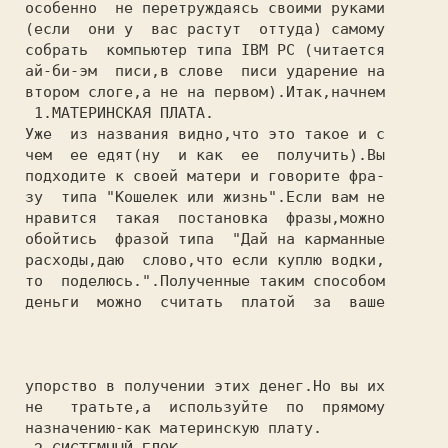
 особенно  не перетруждаясь своими руками

 (если  они у  вас растут  оттуда) самому

 собрать  компьютер типа IBM РС (читается

 ай-би-эм  писи,в слове  писи ударение на

 втором слоге,а не на первом).Итак,начнем

  1.МАТЕРИНСКАЯ ПЛАТА.

 Уже  из названия видно,что это такое и с

 чем  ее едят(ну  и как  ее  получить).Вы

 подходите к своей матери и говорите фра-

 зу  типа "Кошелек или жизнь".Если вам не

 нравится  такая  постановка  фразы,можно

 обойтись  фразой типа  "Дай на карманные

 расходы,даю  слово,что если куплю водки,

 то  поделюсь.".Полученные таким способом

 деньги  можно  считать  платой  за  ваше

 упорство в получении этих денег.Но вы их

 не   тратьте,а  используйте  по  прямому

 назначению-как материнскую плату.
