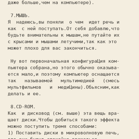
 даже больше,чем на компьютере).

  7.МЫШЬ.

 Я  надеюсь,вы поняли  о чем  идет речь и

 как  с ней поступать.От себя добавлю,что

 будьте внимательны к мышам,не путайте их

 с крысами и мышами летучими,так как это

 может плохо для вас закончиться.

  Ну вот первоначальная конфигураЦия ком-

 пьютера собрана,но этого обычно оказыва-

 ется мало,и поэтому компьютер оснащается

 так   называемой   мультимедией   (смесь

 мультфильмов   и  медиЦины).Обьясним,как

 делать и ее.

  8.CD-ROM.

 Как  и дисковод (см. выше) эта вещь вра-

 щает диски.Чтобы добиться такого эффекта

 можно поступить тремя способами:

 1) Поставить диски в микроволновую печь,
