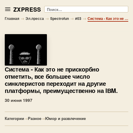
ZXPRESS
Поиск
→
→
→
→
Главная
Эл.пресса
Spectrofun
#03
Система - Как это не прискорбно отметить, все большее число синклеристов переxодит на другие платформы, преимущественно на IВM.
Система
- Как это не прискорбно
отметить, все большее число
синклеристов переxодит на другие
платформы, преимущественно на IВM.
30 июня 1997
Категории
→
Разное
→
Юмор и развлечение