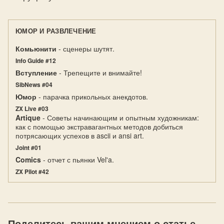
ЮМОР И РАЗВЛЕЧЕНИЕ
Комьюнити
- сценеры шутят.
Info Guide #12
Вступление
- Трепещите и внимайте!
SibNews #04
Юмор
- парачка прикольных анекдотов.
ZX Live #03
Artique
- Советы начинающим и опытным художникам:
как с помощью экстравагантных методов добиться
потрясающих успехов в ascii и ansi art.
Joint #01
Comics
- отчет с пьянки Vel'a.
ZX Pilot #42
Поделитесь вашим мнением о статье