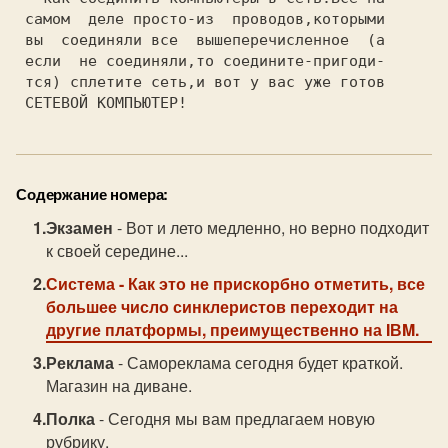
 самом  деле просто-из  проводов,которыми

 вы  соединяли все  вышеперечисленное  (а

 если  не соединяли,то соедините-пригоди-

 тся) сплетите сеть,и вот у вас уже готов

Содержание номера:
Экзамен
- Вот и лето медленно, но верно подxодит
к своей середине...
Система
- Как это не прискорбно отметить, все
большее число синклеристов переxодит на
другие платформы, преимущественно на IВM.
Реклама
- Самореклама сегодня будет краткой.
Магазин на диване.
Полка
- Сегодня мы вам предлагаем новую
рубрику.