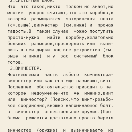
  2.СИСТЕМНЫЙ БЛОК.

 Что  это такое,никто  толком не знает,но

 многие  упорно считают,что это-коробка,в

 которой  размещаются  материнская  плата

 (см.выше),винчестер  (см.ниже) и  прочая

 гадость.В  таком случае  можно поступить

 просто-нужно   найти  коробку,желательно

 больших  размеров,просверлить или  выпи-

 лить в ней дырки под все устройства (см.

 выше  и ниже)  и у  вас  системный  блок

 готов.

  З.ВИНЧЕСТЕР.

 Неотьемлемая  часть  любого  компьютера-

 винчестер или как его еще называют,винт.

 Последнее  обстоятельство приводит в не-

 которое  недоумение-что  же  именно,винт

 или  винчестер? (Поясню,что винт-резьбо-

 вое соединение,внешне напоминающее болт,

 а  винчестер -огнестрельное оружие.)Про-

 блема  решается достаточно просто-берете

 винчестер  (оружие)  и  вывинчиваете  из
