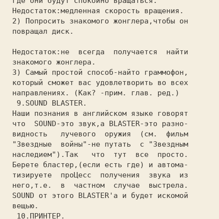
 где они будут спокойно вращаться.

 Недостаток:медленная скорость вращения.

 2) Попросить знакомого жонглера,чтобы он

 повращал диск.

 Недостаток:не  всегда  получается  найти

 знакомого жонглера.

 З) Самый простой способ-найто граммофон,

 который сможет вас удовлетворить во всех

 направлениях. (Как? -прим. глав. ред.)

  9.SOUND BLASTER.

 Наши познания в английском языке говорят

 что  SOUND-это звук,а BLASTER-это разно-

 видность   лучевого  оружия  (см.  фильм

 "Звездные  войны"-не путать  с "Звездным

 наследием").Так   что  тут  все  просто.

 Берете бластер,(если есть где) и автома-

 тизируете  проЦесс  получения  звука  из

 него,т.е.  в  частном  случае  выстрела.

 SOUND от этого BLASTER'а и будет искомой

 вещью.

  10.ПРИНТЕР.
