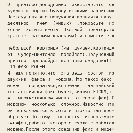
 O  принтере доподлинно  известно,что  он

 жужжит и портит бумагу всякими надписями

 Поэтому для его получения возьмите пару

 десятков   пчел  (живых)  ,покрасьте  их

 (если  хотите иметь  Цветной  принтер,то

 красьте  разными красками) и поместите в

 небольшой  картридж (мы  думаем,картридж

 от  Супер-Нинтендо  подойдет).Полученный

 принтер  превзойдет все ваши ожидания!!!

  11.ФАКС-МОДЕМ.

 И  ежу понятно,что  эта вещь  состоит из

 двух-из  факса и  модема.Что такое факс,

 можно   догадаться,вспомнив   английский

 (по-английски факс будет,видимо FUCKS,т.

 е.  множественное число  от слова фак).С

 модемом  несколько  сложнее.Известно,что

 он подключается к сети и что-то там пре-

 образует.Поэтому   попросту  используйте

 телефон,работа  которого схожа с работой

 модема.После этого соединив факс и модем
