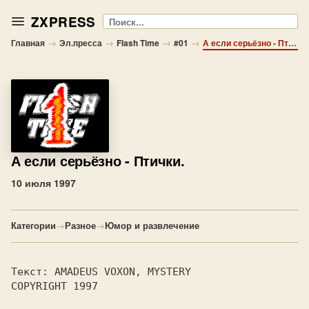
ZXPRESS
Поиск
→
→
→
→
Главная
Эл.пресса
Flash Time
#01
А если серьёзно - Птички.
А если серьёзно
- Птички.
10 июля 1997
Категории
→
Разное
→
Юмор и развлечение
COPYRIGHT 1997
