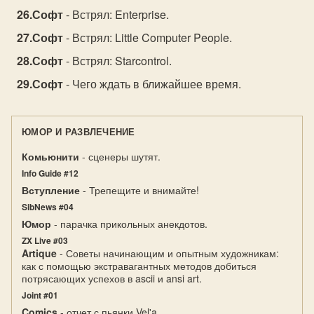
Софт
- Встрял: Enterprise.
Софт
- Встрял: Little Computer People.
Софт
- Встрял: Starcontrol.
Софт
- Чего ждать в ближайшее время.
ЮМОР И РАЗВЛЕЧЕНИЕ
Комьюнити
- сценеры шутят.
Info Guide #12
Вступление
- Трепещите и внимайте!
SibNews #04
Юмор
- парачка прикольных анекдотов.
ZX Live #03
Artique
- Советы начинающим и опытным художникам:
как с помощью экстравагантных методов добиться
потрясающих успехов в ascii и ansi art.
Joint #01
Comics
- отчет с пьянки Vel'a.