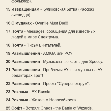
фольклор).
Извращенцам
- Куликовская битва (Рассказ
очевидца).
О мудаках
- Overfile Must Die!!!
Почта
- Messages: сообщения для известных
людей в мире Спектрума.
Почта
- Письма читателей.
Размышления
- AMIGA или PC?
Размышления
- Музыкальные карты для Speccy.
Размышления
- Проблемы AY: вся музыка на AY-
редакторах врёт!
Размышления
- Проект "Суперспектрум".
Реклама
- EX Russia
Реклама
- Жителям Новосибирска
Софт
- Встрял: Chaos - the Battle of Wizards.