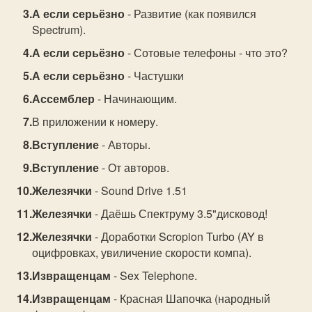
А если серьёзно
- Развитие (как появился
Spectrum).
А если серьёзно
- Сотовые телефоны - что это?
А если серьёзно
- Частушки
Ассемблер
- Начинающим.
В приложении к номеру.
Вступление
- Авторы.
Вступление
- От авторов.
Железячки
- Sound Drive 1.51
Железячки
- Даёшь Спектруму 3.5"дисковод!
Железячки
- Доработки Scropion Turbo (AY в
оцифровках, увиличение скорости компа).
Извращенцам
- Sex Telephone.
Извращенцам
- Красная Шапочка (народный