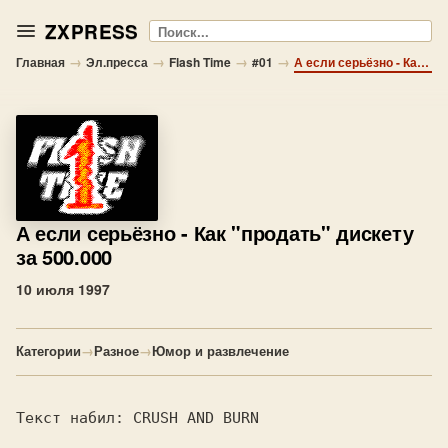
ZXPRESS
Поиск
→
→
→
→
Главная
Эл.пресса
Flash Time
#01
А если серьёзно - Как "продать" дискету за 500.000
А если серьёзно
- Как "продать" дискету
за 500.000
10 июля 1997
Категории
→
Разное
→
Юмор и развлечение
Текст набил: CRUSH AND BURN
