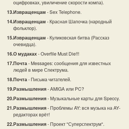
оцифровках, увиличение скорости компа).
Извращенцам
- Sex Telephone.
Извращенцам
- Красная Шапочка (народный
фольклор).
Извращенцам
- Куликовская битва (Рассказ
очевидца).
О мудаках
- Overfile Must Die!!!
Почта
- Messages: сообщения для известных
людей в мире Спектрума.
Почта
- Письма читателей.
Размышления
- AMIGA или PC?
Размышления
- Музыкальные карты для Speccy.
Размышления
- Проблемы AY: вся музыка на AY-
редакторах врёт!
Размышления
- Проект "Суперспектрум".