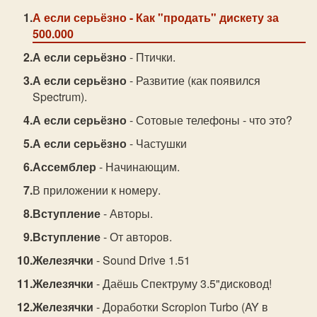
А если серьёзно
- Как "продать" дискету за
500.000
А если серьёзно
- Птички.
А если серьёзно
- Развитие (как появился
Spectrum).
А если серьёзно
- Сотовые телефоны - что это?
А если серьёзно
- Частушки
Ассемблер
- Начинающим.
В приложении к номеру.
Вступление
- Авторы.
Вступление
- От авторов.
Железячки
- Sound Drive 1.51
Железячки
- Даёшь Спектруму 3.5"дисковод!
Железячки
- Доработки Scropion Turbo (AY в