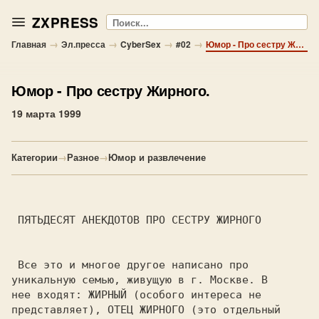
ZXPRESS
Поиск
→
→
→
→
Главная
Эл.пресса
CyberSex
#02
Юмор - Про сестру Жирного.
Юмор
- Про сестру Жирного.
19 марта 1999
Категории
→
Разное
→
Юмор и развлечение