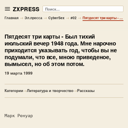
ZXPRESS
Поиск
→
→
→
→
Главная
Эл.пресса
CyberSex
#02
Пятдесят три карты - Был тихий июльский вечер 1948 года. Мне нарочно приходится указывать год, чтобы вы не подумали, что все, мною приведеное, вымысел, но об этом потом.
Пятдесят три карты
- Был тихий
июльский вечер 1948 года. Мне нарочно
приходится указывать год, чтобы вы не
подумали, что все, мною приведеное,
вымысел, но об этом потом.
19 марта 1999
Категории
→
Литература и творчество
→
Рассказы