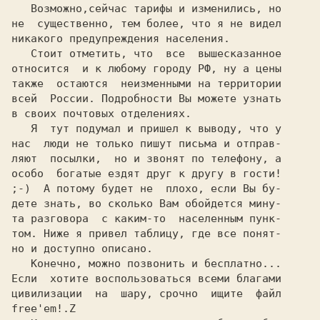
   Возможно,сейчас тарифы и изменились, но

не  существенно, тем более, что я не видел

никакого предупреждения населения.

   Стоит отметить, что  все  вышесказанное

относится  и к любому городу РФ, ну а цены

также  остаются  неизменными на территории

всей  России. Подробности Вы можете узнать

в своих почтовых отделениях.

   Я  тут подумал и пришел к выводу, что у

нас  люди не только пишут письма и отправ-

ляют  посылки,  но и звонят по телефону, а

особо  богатые ездят друг к другу в гости!

;-)  А потому будет не  плохо, если Вы бу-

дете знать, во сколько Вам обойдется мину-

та разговора  с каким-то  населенным пунк-

том. Ниже я привел таблицу, где все понят-

но и доступно описано.

   Конечно, можно позвонить и бесплатно...

Если  хотите воспользоваться всеми благами

free'em!.Z