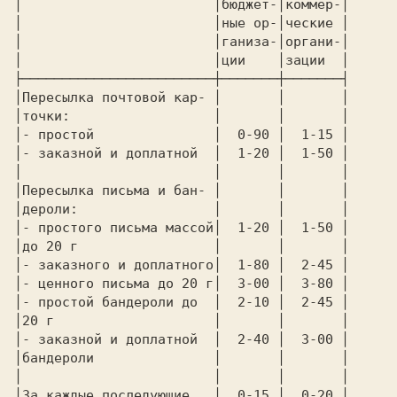
│                        │бюджет-│коммер-│
│                        │ные ор-│ческие │
│                        │ганиза-│органи-│
│                        │ции    │зации  │
├────────────────────────┼───────┼───────┤
│Пересылка почтовой кар- │       │       │
│точки:                  │       │       │
│- простой               │  
0-90 
│  
1-15 
│
│- заказной и доплатной  │  
1-20 
│  
1-50 
│
│                        │       │       │
│Пересылка письма и бан- │       │       │
│дероли:                 │       │       │
│- простого письма массой│  
1-20 
│  
1-50 
│
│до 20 г                 │       │       │
│- заказного и доплатного│  
1-80 
│  
2-45 
│
│- ценного письма до 20 г│  
3-00 
│  
3-80 
│
│- простой бандероли до  │  
2-10 
│  
2-45 
│
│20 г                    │       │       │
│- заказной и доплатной  │  
2-40 
│  
3-00 
│
│бандероли               │       │       │
│                        │       │       │
│За каждые последующие   │  
0-15 
│  
0-20 
│