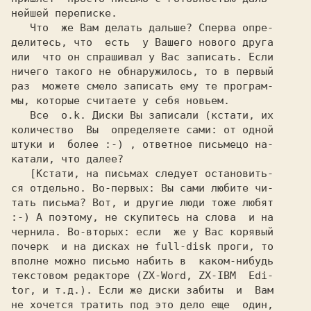
нейшей переписке.

   Что  же Вам делать дальше? Сперва опре-

делитесь, что  есть  у Вашего нового друга

или  что он спрашивал у Вас записать. Если

ничего такого не обнаружилось, то в первый

раз  можете смело записать ему те програм-

мы, которые считаете у себя новьем.

   Все  o.k. Диски Вы записали (кстати, их

количество  Вы  определяете сами: от одной

штуки и  более :-) , ответное письмецо на-

катали, что далее?

   [Кстати, на письмах следует остановить-

ся отдельно. Во-первых: Вы сами любите чи-

тать письма? Вот, и другие люди тоже любят

:-) А поэтому, не скупитесь на слова  и на

чернила. Во-вторых: если  же у Вас корявый

почерк  и на дисках не full-disk проги, то

вполне можно письмо набить в  каком-нибудь

текстовом редакторе (ZX-Word, ZX-IBM  Edi-

tor, и т.д.). Если же диски забиты  и  Вам

не хочется тратить под это дело еще  один,
