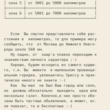
│ 
зона 
5 
│ 
от 
3001 
до 
5000 
километров 
   │
├────────┼───────────────────────────────┤
│ 
зона 
6 
│ 
от 
5001 
до 
7000 
километров 
   │
└────────┴───────────────────────────────┘

   Если  Вы смутно представляете себе рас-

стояния в  километрах, то для примера могу

сообщить, что  от Москвы до Нижнего Новго-

рода около 560 км.

   Ну ладно, от  swap'а плавно переходим к

знакомствам личного характера ;-)

   Хорошо, будем исходить из самого худше-

го, т.е. Вы  живете  в маленьком провинци-

альном городке, увлекаетесь Speccy и прак-

тически никого не знаете :-(

   Как  бы мал  не был Ваш город или село,

но  должны обязательно  выходить  одна или

несколько газет. Конечно,в них просто обя-

заны быть частные объявления, а может, ес-

ли повезет, то и бесплатные :-)
