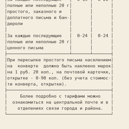
│полные или неполные 20 г│       │       │
│простого, заказного и   │       │       │
│доплатного письма и бан-│       │       │
│дероли                  │       │       │
│                        │       │       │
│За каждые последующие   │  
0-24 
│  
0-24 
│
│полные или неполные 20 г│       │       │
│ценного письма          │       │       │
├────────────────────────┴───────┴───────┤
│При пересылке простого письма населением│
│на  конверте  должно быть наклеено марок│
│на 1 руб. 20 коп., на почтовой карточке,│
│открытке - 0-90 коп. (без учета стоимос-│
│ти конверта, открытки).                 │
├────────────────────────────────────────┤
│     Более подробно с тарифами можно    │
│  ознакомиться на центральной почте и в │
│    отделениях связи города и района.   │
└────────────────────────────────────────┘
