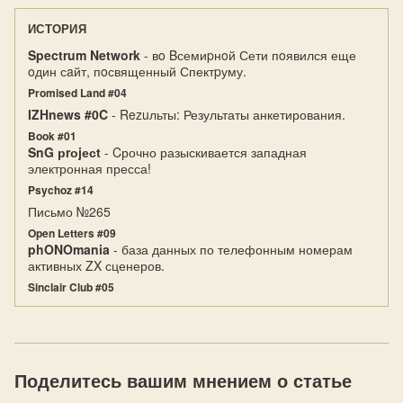
ИСТОРИЯ
Spectrum Network
- вo Bсемиpнoй Сети пoявился еще
oдин сaйт, пoсвященный Спектpуму.
Promised Land #04
IZHnews #0C
- Rezuльты: Результаты анкетирования.
Book #01
SnG рrоjесt
- Cрочно разыскивается западная
электронная пресса!
Psychoz #14
Письмо №265
Open Letters #09
phONOmania
- база данных по телефонным номерам
активных ZX сценеров.
Sinclair Club #05
Поделитесь вашим мнением о статье