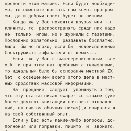
прелести этой машины. Если будет необходи-

мо, то помогите достать сам комп, програм-

мы, да и добрый совет будет не лишним.

   Когда же у Вас появятся друзья или т.н.

клиенты, то  распространять среди них надо

не  только  игры, но и журналы с газетами.

Последние желательно  раздавать бесплатно.

Было  бы не плохо, если бы  новоиспеченные

Спектрумисты зафанатели от демок...

   Если  же у Вас с вышеперечисленным  все

o.k. и при этом нет проблемм с телефонами,

то идеальным было бы основание местной ZX-

Net  с освещением всего этого дела в мест-

ных средствах массовой информации.

   На  прощание  следует  упомянуть о том,

что эту статью писал swaper со стажем (уже

более двухсот квитанций почтовых отправле-

ний, не считая обычных писем),и опирался я

на свой собственный опыт.

   Если у Вас есть какие-либо вопросы, до-

полнения или поправки, пишите  и  звоните,
