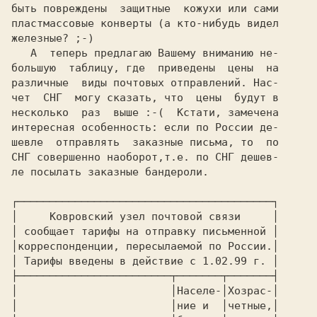
быть повреждены  защитные  кожухи или сами

пластмассовые конверты (а кто-нибудь видел

железные? ;-)

   А  теперь предлагаю Вашему вниманию не-

большую  таблицу, где  приведены  цены  на

различные  виды почтовых отправлений. Нас-

чет  СНГ  могу сказать, что  цены  будут в

несколько  раз  выше :-(  Кстати, замечена

интересная особенность: если по России де-

шевле  отправлять  заказные письма, то  по

СНГ совершенно наоборот,т.е. по СНГ дешев-

ле посылать заказные бандероли.

┌────────────────────────────────────────┐
│     Ковровский узел почтовой связи     │
│ сообщает тарифы на отправку письменной │
│корреспонденции, пересылаемой по России.│
│ Тарифы введены в действие с 1.02.99 г. │
├────────────────────────┬───────┬───────┤
│                        │Населе-│Хозрас-│
│                        │ние и  │четные,│