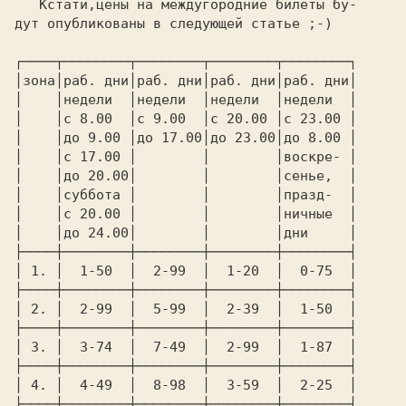
   Кстати,цены на междугородние билеты бу-

дут опубликованы в следующей статье ;-)

┌────┬────────┬────────┬────────┬────────┐
│зона│раб. дни│раб. дни│раб. дни│раб. дни│
│    │недели  │недели  │недели  │недели  │
│    │с 8.00  │с 9.00  │с 20.00 │с 23.00 │
│    │до 9.00 │до 17.00│до 23.00│до 8.00 │
│    │с 17.00 │        │        │воскре- │
│    │до 20.00│        │        │сенье,  │
│    │суббота │        │        │празд-  │
│    │с 20.00 │        │        │ничные  │
│    │до 24.00│        │        │дни     │
├────┼────────┼────────┼────────┼────────┤
│ 
1. 
│  
1-50 
 │  
2-99 
 │  
1-20 
 │  
0-75 
 │
├────┼────────┼────────┼────────┼────────┤
│ 
2. 
│  
2-99 
 │  
5-99 
 │  
2-39 
 │  
1-50 
 │
├────┼────────┼────────┼────────┼────────┤
│ 
3. 
│  
3-74 
 │  
7-49 
 │  
2-99 
 │  
1-87 
 │
├────┼────────┼────────┼────────┼────────┤
│ 
4. 
│  
4-49 
 │  
8-98 
 │  
3-59 
 │  
2-25 
 │
├────┼────────┼────────┼────────┼────────┤