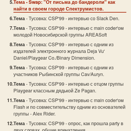
Тема
- Swap: "От письма до бандероли" как
найти в своем городе Спектрумистов.
Тема
- Тусовка: CSP'99 - интервью со Slack Den.
Тема
- Тусовка: CSP'99 - интервью с main coder'ом
молодой Новосибирской группы AREASoft
Тема
- Тусовка: CSP'99 - интервью с одним из
издателей электронного журнала Deja Vu'
Daniel/Playgear Co./Binary Dimension.
Тема
- Тусовка: CSP'99 - интервью с одним из
участников Рыбинской группы Cav/Auryn.
Тема
- Тусовка: CSP'99 - интервью с отцом группы
Playgear классным дядькой Ze Pagan.
Тема
- Тусовка: CSP'99 - интервью с main coder'ом
Flash и по совместительству одним из основателей
группы - Alex Rider.
Тема
- Тусовка: CSP'99 - опрос, как прошла party в
двух словах, общие впечатления.