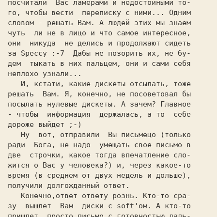
посчитали  Вас ламерами и недостойными то-

го, чтобы вести  переписку с ними... Одним

словом - решать Вам. А людей этих мы знаем

чуть  ли не в лицо и что самое интересное,

они  никуда  не делись и продолжают сидеть

за Speccy :-7  Дабы не позорить их, не бу-

дем  тыкать в них пальцем, они и сами себя

неплохо узнали...

   И, кстати, какие дискеты отсылать, тоже

решать  Вам. Я, конечно, не посоветовал бы

посылать нулевые дискеты. А зачем? Главное

- чтобы  информация  держалась, а то  себе

дороже выйдет ;-)

   Ну  вот, отправили  Вы письмецо (только

ради  Бога, не надо  умещать свое письмо в

две  строчки, какое тогда впечатление сло-

жится о Вас у человека?) и, через какое-то

время (в среднем от двух недель и дольше),

получили долгожданный ответ.

   Конечно,ответ ответу рознь. Кто-то сра-

зу  вышлет  Вам  диски с soft'ом. А кто-то

пришлет  просто письмо с готовностью даль-
