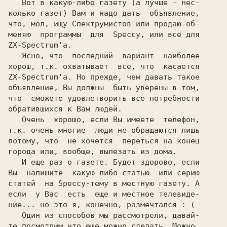
   Вот в какую-либо газету (а лучше - нес-

колько газет) Вам и надо дать  объявление,

что, мол, ищу Спектрумистов или продаю-об-

меняю  программы  для  Speccy, или все для

ZX-Spectrum'а.

   Ясно, что  последний  вариант  наиболее

хорош, т.к. охватывает  все, что  касается

ZX-Spectrum'а. Но прежде, чем давать такое

объявление, Вы должны  быть уверены в том,

что  сможете удовлетворить все потребности

обратившихся к Вам людей.

   Очень  хорошо, если Вы имеете  телефон,

т.к. очень многие  люди не обращаются лишь

потому, что  не хочется  переться на конец

города или, вообще, вылезать из дома.

   И еще раз о газете. Будет здорово, если

Вы  напишите  какую-либо статью  или серию

статей  на Speccy-тему в местную газету. А

если  у Вас  есть  еще и местное телевиде-

ние... но это я, конечно, размечтался :-(

   Один из способов мы рассмотрели, давай-

те посмотрим,что еще можно сделать. Можно,
