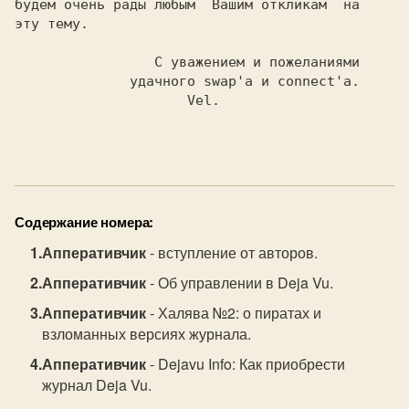
будем очень рады любым  Вашим откликам  на

эту тему.

                 С уважением и пожеланиями

              удачного swap'а и connect'а.

                   Vel.
Содержание номера:
Апперативчик
- вступление от авторов.
Апперативчик
- Об управлении в Deja Vu.
Апперативчик
- Халява №2: о пиратах и
взломанных версиях журнала.
Апперативчик
- Dejavu Info: Как приобрести
журнал Deja Vu.