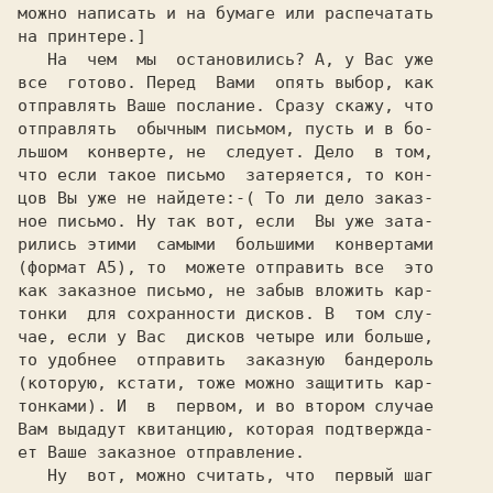
можно написать и на бумаге или распечатать

на принтере.]

   На  чем  мы  остановились? А, у Вас уже

все  готово. Перед  Вами  опять выбор, как

отправлять Ваше послание. Сразу скажу, что

отправлять  обычным письмом, пусть и в бо-

льшом  конверте, не  следует. Дело  в том,

что если такое письмо  затеряется, то кон-

цов Вы уже не найдете:-( То ли дело заказ-

ное письмо. Ну так вот, если  Вы уже зата-

рились этими  самыми  большими  конвертами

(формат А5), то  можете отправить все  это

как заказное письмо, не забыв вложить кар-

тонки  для сохранности дисков. В  том слу-

чае, если у Вас  дисков четыре или больше,

то удобнее  отправить  заказную  бандероль

(которую, кстати, тоже можно защитить кар-

тонками). И  в  первом, и во втором случае

Вам выдадут квитанцию, которая подтвержда-

ет Ваше заказное отправление.

   Ну  вот, можно считать, что  первый шаг
