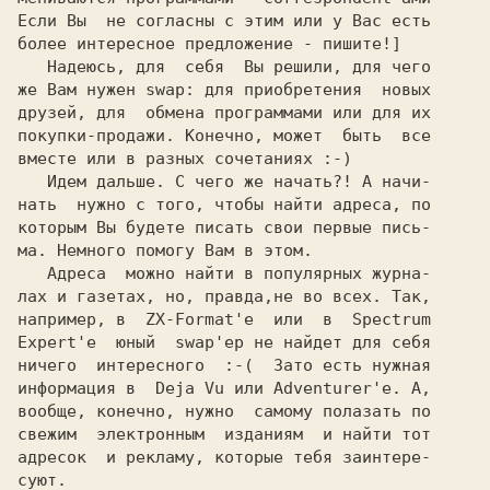
Если Вы  не согласны с этим или у Вас есть

более интересное предложение - пишите!]

   Надеюсь, для  себя  Вы решили, для чего

же Вам нужен swap: для приобретения  новых

друзей, для  обмена программами или для их

покупки-продажи. Конечно, может  быть  все

вместе или в разных сочетаниях :-)

   Идем дальше. С чего же начать?! А начи-

нать  нужно с того, чтобы найти адреса, по

которым Вы будете писать свои первые пись-

ма. Немного помогу Вам в этом.

   Адреса  можно найти в популярных журна-

лах и газетах, но, правда,не во всех. Так,

например, в  
ZX-Format'е 
 или  в  
Spectrum
Expert'е 
 юный  swap'ер не найдет для себя

ничего  интересного  :-(  Зато есть нужная

информация в  
Deja Vu 
или 
Adventurer'е. 
А,

вообще, конечно, нужно  самому полазать по

свежим  электронным  изданиям  и найти тот

адресок  и рекламу, которые тебя заинтере-

суют.
