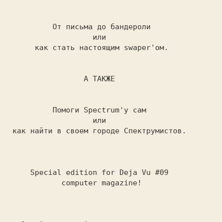
          От письма до бандероли
                   или
      как стать настоящим swaper'ом.

                 А ТАКЖЕ

          Помоги Spectrum'у сам
                   или
 как найти в своем городе Спектрумистов.

     Special edition for Deja Vu #09
            computer magazine!
