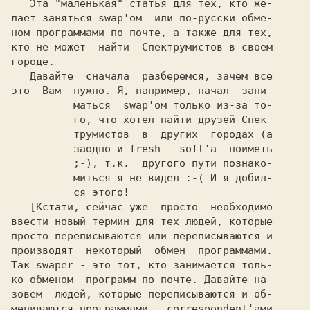
   Эта "маленькая" статья для тех, кто же-

лает заняться swap'ом  или по-русски обме-

ном программами по почте, а также для тех,

кто не может  найти  Спектрумистов в своем

городе.

   Давайте  сначала  разберемся, зачем все

это  Вам  нужно. Я, например, начал  зани-

          маться  swap'ом только из-за то-

          го, что хотел найти друзей-Спек-

          трумистов  в  других  городах (а

          заодно и fresh - soft'а  поиметь

          ;-), т.к.  другого пути познако-

          миться я не видел :-( И я добил-

          ся этого!

   [Кстати, сейчас уже  просто  необходимо

ввести новый термин для тех людей, которые

просто переписываются или переписываются и

производят  некоторый  обмен  программами.

Так swaper - это тот, кто занимается толь-

ко обменом  программ по почте. Давайте на-

зовем  людей, которые переписываются и об-

мениваются программами - correspondent'ами
