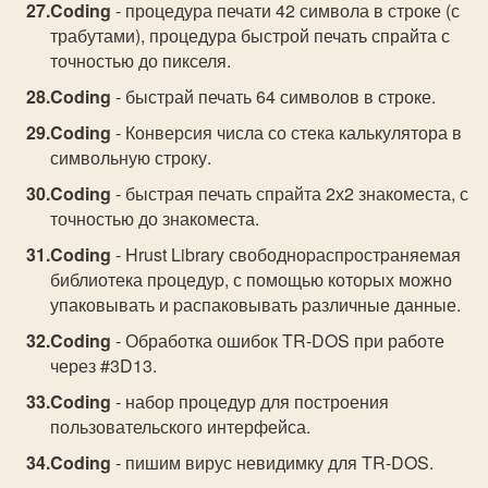
Coding
- процедура печати 42 символа в строке (с
трабутами), процедура быстрой печать спрайта с
точностью до пикселя.
Coding
- быстрай печать 64 символов в строке.
Coding
- Конверсия числа со стека калькулятора в
символьную строку.
Coding
- быстрая печать спрайта 2х2 знакоместа, с
точностью до знакоместа.
Coding
- Hrust Library свободноpаспpостpаняемая
библиотека пpоцедуp, с помощью котоpых можно
упаковывать и pаспаковывать pазличные данные.
Coding
- Обработка ошибок TR-DOS при работе
через #3D13.
Coding
- набор процедур для построения
пользовательского интерфейса.
Coding
- пишим вирус невидимку для TR-DOS.