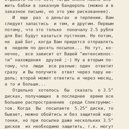
жить бабки в заказную бандероль (можно и в

заказное письмо, но это уже рискованнее).

   И  еще  раз  о деньгах  и терпении. Вам

следует запастись  и тем, и другим. Первым

потому, что это только  поначалу 2.5 рубля

для Вас будут казаться пустяком. Но потом,

не  дай Бог, когда Вам придется отправлять

в  неделю по десять посылок... Но тут, ко-

нечно,  все зависит от Вашей "интенсивнос-

ти" нахождения  друзей ;-) Ну а вторым по-

тому, что  люди  все разные: один  ответит

сразу  и Вы получите  ответ через пару не-

дель; второй может ответить и через месяц,

а то и больше...

   Отдельно  хотелось  бы  сказать  о 3.5"

дисках, получающих  в последнее  время все

большее распространение  среди Спектрумис-

тов. Когда  Вы  посылаете  5.25" диски, то

бывает, можно обойтись и без защитной кар-

тонки, но при посылке даже нескольких 3.5"

дисков  их необходимо защитить, т.к. могут
