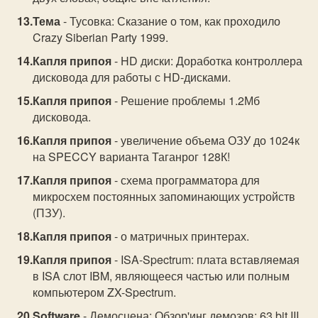
Тема
- Тусовка: Сказание о том, как проходило
Crazy Siberian Party 1999.
Капля припоя
- HD диски: Доработка контроллера
дисковода для работы с HD-дисками.
Капля припоя
- Решение пpоблемы 1.2Мб
дисковода.
Капля припоя
- увеличение объема ОЗУ до 1024к
на SPECCY варианта Таганрог 128К!
Капля припоя
- схема программатора для
микросхем постоянных запоминающих устройств
(ПЗУ).
Капля припоя
- о матричных принтерах.
Капля припоя
- ISA-Spectrum: плата вставляемая
в ISA слот IBM, являющееся частью или полным
компьютером ZX-Spectrum.
Software
- Демосцена: Обзор'инг демозов: 63 bit III,