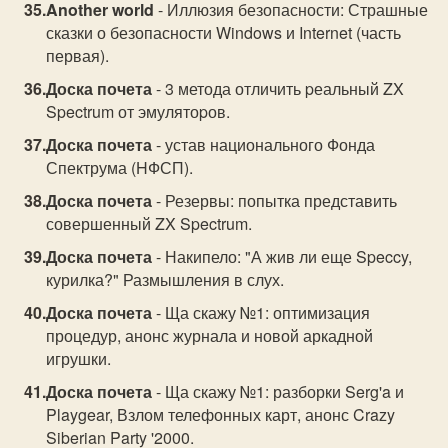
Another world
- Иллюзия безопасности: Страшные
сказки о безопасности Windows и Internet (часть
первая).
Доска почета
- 3 метода отличить pеальный ZX
Spectrum от эмулятоpов.
Доска почета
- устав национального Фонда
Спектрума (HФСП).
Доска почета
- Резервы: попытка представить
совершенный ZX Spectrum.
Доска почета
- Накипело: "А жив ли еще Speccy,
курилка?" Размышления в слух.
Доска почета
- Ща скажу №1: оптимизация
процедур, анонс журнала и новой аркадной
игрушки.
Доска почета
- Ща скажу №1: разборки Serg'a и
Playgear, Взлом телефонных карт, анонс Crazy
Siberian Party '2000.