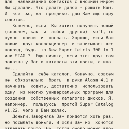
для  налаживания контактов с внешним миром

Вы сделали. Что делать далее - решать Вам.

И  все  же, на  прощанье, дам Вам еще пару

советов.

   Конечно, если  Вы хотите получить новый

(впрочем, как  и  любой  другой)  soft, то

нужно  новый  и  послать. Хорошо, если Ваш

новый  друг коллекционер  и записывает все

подряд, будь  то
 New Super Tetris 300 in 1
или 
STAG 3.
 Еще ничего, если этот друг сам

заказал у Вас в каталоге эти проги, а ина-

че...

   Сделайте  себе каталог. Конечно, совсем

не  обязательно  брать  в руки Alasm 4.1 и

начинать  кодить, достаточно  использовать

одну  из многих универсальных программ для

создания  собственных каталогов дисков. Я,

например,  пользуюсь  прогой
 Super Catalog
v1.22,
 чего и Вам желаю.

   Деньги.Наверняка Вам придется хоть раз,

но посылать деньги. И если Вам не  хочется

отдавать почте 10%, тогда смело можно вло-
