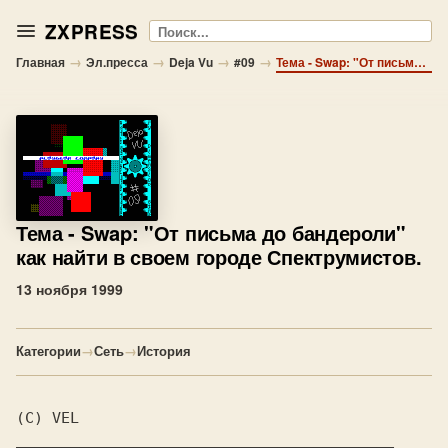
ZXPRESS
Поиск
→
→
→
→
Главная
Эл.пресса
Deja Vu
#09
Тема - Swap: "От письма до бандероли" как найти в своем городе Спектрумистов.
Тема
- Swap: "От письма до бандероли"
как найти в своем городе Спектрумистов.
13 ноября 1999
Категории
→
Сеть
→
История
(C) VEL
__________________________________________
