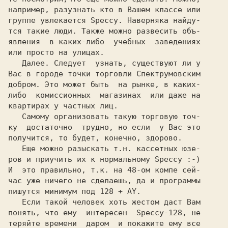
например, разузнать кто в Вашем классе или

группе увлекается Speccy. Наверняка найду-

тся такие люди. Также можно развесить объ-

явления  в каких-либо  учебных  заведениях

или просто на улицах.

   Далее. Следует  узнать, существуют ли у

Вас в городе точки торговли Спектрумовским

добром. Это может быть  на рынке, в каких-

либо  комиссионных  магазинах  или даже на

квартирах у частных лиц.

   Самому организовать такую торговую точ-

ку  достаточно  трудно, но если  у Вас это

получится, то будет, конечно, здорово.

   Еще можно разыскать т.н. кассетных юзе-

ров и приучить их к нормальному Speccy :-)

И  это правильно, т.к. на 48-ом компе сей-

час уже ничего не сделаешь, да и программы

пишутся минимум под 128 + AY.

   Если такой человек хоть жестом даст Вам

понять, что ему  интересен  Speccy-128, не

теряйте времени  даром  и покажите ему все
