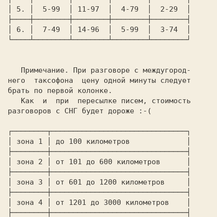
│ 
5. 
│  
5-99 
 │ 
11-97 
 │  
4-79 
 │  
2-29 
 │
├────┼────────┼────────┼────────┼────────┤
│ 
6. 
│  
7-49 
 │ 
14-96 
 │  
5-99 
 │  
3-74 
 │
└────┴────────┴────────┴────────┴────────┘

   Примечание. При разговоре с междугород-

него  таксофона  цену одной минуты следует

брать по первой колонке.

   Как  и  при  пересылке писем, стоимость

разговоров с СНГ будет дороже :-(

┌────────┬───────────────────────────────┐
│ 
зона 
1 
│ 
до 
100 
километров 
            │
├────────┼───────────────────────────────┤
│ 
зона 
2 
│ 
от 
101 
до 
600 
километров 
     │
├────────┼───────────────────────────────┤
│ 
зона 
3 
│ 
от 
601 
до 
1200 
километров 
    │
├────────┼───────────────────────────────┤
│ 
зона 
4 
│ 
от 
1201 
до 
3000 
километров 
   │
├────────┼───────────────────────────────┤