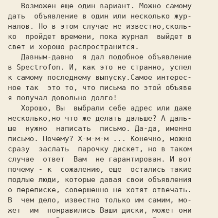
   Возможен еще один вариант. Можно самому

дать  объявление в один или несколько жур-

налов. Но в этом случае не известно,сколь-

ко  пройдет времени, пока журнал  выйдет в

свет и хорошо распространится.

   Давным-давно  я дал подобное объявление

в 
Spectrofon. 
И, как это не странно, успел

к самому последнему выпуску.Самое интерес-

ное так  это то, что письма по этой объяве

я получал довольно долго!

   Хорошо, Вы  выбрали себе адрес или даже

несколько,но что же делать дальше? А даль-

ше  нужно  написать  письмо. Да-да, именно

письмо. Почему? Х-м-м-м ... Конечно, можно

сразу  заслать  парочку дискет, но в таком

случае  ответ  Вам  не гарантирован. И вот

почему - к  сожалению, еще  остались такие

подлые люди, которые давая свои объявления

о переписке, совершенно не хотят отвечать.

В  чем дело, известно только им самим, мо-

жет  им  понравились Ваши диски, может они
