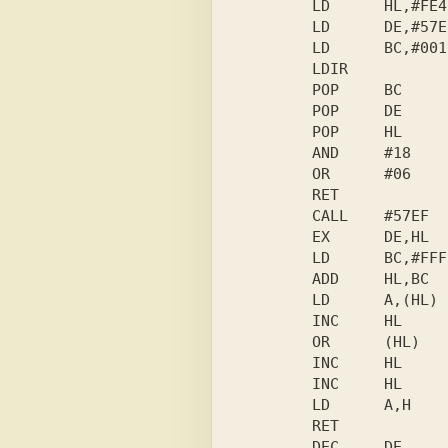
        LD      HL,#FE46

        LD      DE,#57E0

        LD      BC,#001C

        LDIR

        POP     BC

        POP     DE

        POP     HL

        AND     #18

        OR      #06

        RET

        CALL    #57EF

        EX      DE,HL

        LD      BC,#FFF9

        ADD     HL,BC

        LD      A,(HL)

        INC     HL

        OR      (HL)

        INC     HL

        INC     HL

        LD      A,H

        RET

        DEC     DE
