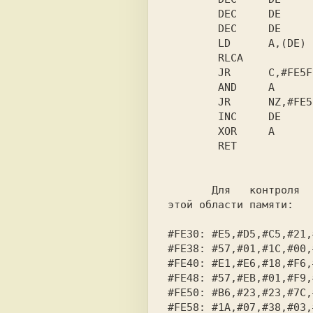
        DEC     DE

        DEC     DE

        LD      A,(DE)

        RLCA

        JR      C,#FE5F

        AND     A

        JR      NZ,#FE57

        INC     DE

        XOR     A

        RET

       Для   контроля  привожу  содержимое

этой области памяти:

#FE30: #E5,#D5,#C5,#21,
#FE38: #57,#01,#1C,#00,
#FE40: #E1,#E6,#18,#F6,
#FE48: #57,#EB,#01,#F9,
#FE50: #B6,#23,#23,#7C,
#FE58: #1A,#07,#38,#03,