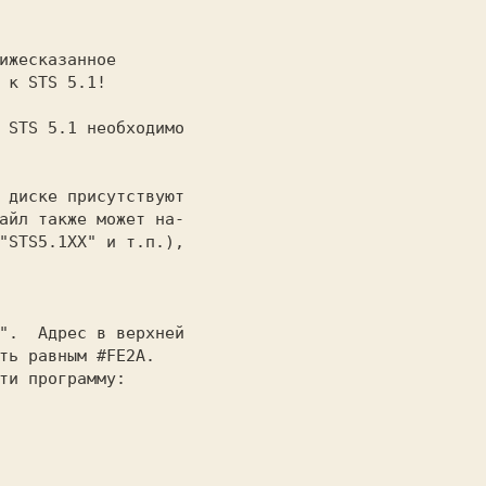
айл также может на-

"STS5.1XX" и т.п.),

ть равным #FE2A.
