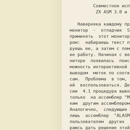
         Совместное использование

          ZX ASM 3.0 и STS 5.1.

   Наверняка каждому программисту известен

монитор  -  отладчик  S
применять  этот монитор
ром:  набираешь текст п
руешь ее, а затем с пом
ее работу. Начиная с ве
ниторе  появилась  поис
можность интерактивной 
выводом  меток по соотв
сам.  Проблема  в том, 
ей  воспользоваться. Де
сии  4.1 процедура выво
только  на ассемблер "M
ким  другим ассемблером
Аналогично,  следующие 
лишь  ассемблер  "ALASM
пользователям  других  
раюсь дать решение этой