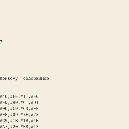
#46,#FE,#11,#E0

#ED,#B0,#C1,#D1

#06,#C9,#CD,#EF

#FF,#09,#7E,#23

#C9,#1B,#1B,#1B

#A7,#20,#F8,#13
