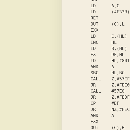
        LD      A,C

        LD      (#E33B),A

        RET

        OUT     (C),L

        EXX

        LD      C,(HL)

        INC     HL

        LD      B,(HL)

        EX      DE,HL

        LD      HL,#8015

        AND     A

        SBC     HL,BC

        CALL    Z,#57EF

        JR      Z,#FEE0

        CALL    #57E0

        JR      Z,#FEDF

        CP      #BF

        JR      NZ,#FEC7

        AND     A

        EXX

        OUT     (C),H
