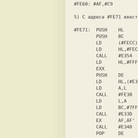
#FE60: #AF,#C9

5) С адреса #FE71 ввест
#FE71:  PUSH    HL

        PUSH    BC

        LD      (#FECC),BC

        LD      HL,#FEC4

        CALL    #E354

        LD      HL,#FFFC

        EXX

        PUSH    DE

        LD      HL,(#E33B)

        LD      A,L

        CALL    #FE30

        LD      L,A

        LD      BC,#7FFD

        CALL    #E33D

        EX      AF,AF'

        CALL    #E348

        POP     DE
