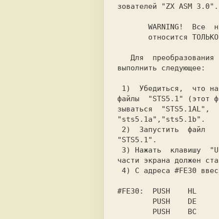
зователей "ZX ASM 3.0".

       WARNING!  Все  нижесказанное

       относится ТОЛЬКО к STS 5.1!

   Для  преобразования  STS 5.1 необходимо

выполнить следующее:

 1)  Убедиться,  что на диске присутствуют

файлы  "STS5.1" (этот ф
зываться  "STS5.1AL",  
"sts5.1a","sts5.1b".

 2)  Запустить  файл

"STS5.1".

 3) Нажать  клавишу  "U".  Адрес в верхней

части экрана должен ста
 4) С адреса #FE30 ввести программу:

#FE30:  PUSH    HL

        PUSH    DE

        PUSH    BC
