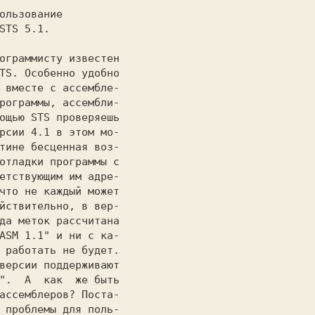
TS. Особенно удобно

 вместе с ассембле-

рограммы, ассембли-

ощью STS проверяешь

рсии 4.1 в этом мо-

тине бесценная воз-

отладки программы с

етствующим им адре-

что не каждый может

йствительно, в вер-

да меток рассчитана

ASM 1.1" и ни с ка-

 работать не будет.

версии поддерживают

".  А  как  же быть

ассемблеров? Поста-

 проблемы для поль-
