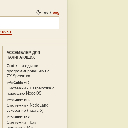
rus
/
eng
TS 5.1.
АССЕМБЛЕР ДЛЯ
НАЧИНАЮЩИХ
Code
- этюды по
программированию на
ZX Spectrum
Info Guide #13
Системки
- Разработка с
помощью NedoOS
Info Guide #13
Системки
- NedoLang:
ускорение (часть 5).
Info Guide #12
Системки
- Как
приручить IAR C