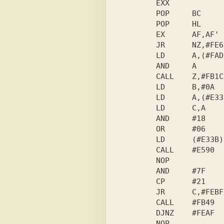
        EXX

        POP     BC

        POP     HL

        EX      AF,AF'

        JR      NZ,#FE6E

        LD      A,(#FADD)

        AND     A

        CALL    Z,#FB1C

        LD      B,#0A

        LD      A,(#E33B)

        LD      C,A

        AND     #18

        OR      #06

        LD      (#E33B),A

        CALL    #E590

        NOP

        AND     #7F

        CP      #21

        JR      C,#FEBF

        CALL    #FB49

        DJNZ    #FEAF

        NOP
