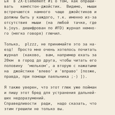
ья  в ZX-Elemement #1 о том, как опраши-

вать   кемпстон-джойстик.  Видимо,  мыши

встречаются  намного  чаще  джойстиков и

должны быть у каждого, т.к. именно из-за

отсутствия  мыши  (на  любой  тачке, где

k.joys. дешифрован по #FD) журнал немно-

го (мягко говоря) глючил.

Только,  plzzz, не принимайте это за на-

езд!  Просто мне очень хотелось почитать

журнал  (каково,  вам, например ехать за

20км  в город до друга, чтобы читать его

половину  'мельком', а вторую с нажатыми

на  джойстике 'влево' и 'вправо' [позже,

правда, при помощи паяльника ;-) ]).

Я также уверен, что этот глюк уже пойман

и пишу этот бред для устранения дальней-

ших недоразумений.

Справедливости  ради,  надо сказать, что

этим грешили не только вы.
