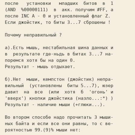
после   установки   младших  битов  в  1

(AND  %00000111)  в  акк. получим #FF, а

после INC A - 0 и установленный флаг Z.

Если джойстик, то биты 3...7 сброшены !

Почему неправильный ?

а).Есть мышь, нестабильная шина данных и

в  результате где-ньдь в битах 3...7 на-

поремся хотя бы на один 0.

Результат - мышь отдыхает.

б).Нет  мыши, кемпстон (джойстик) непра-

вильный  (установлены  биты 5...7), юзер

давит  на  все  (или  хотя  б  'огонь' и

'вверх') кнопки джойстика (назло...:*) )

Результат - наличие мыши (+глюки...).

Во втором способе надо прочитать 3 мыши-

ных байта и если все они равны, то с ве-

роятностью 99.(9)% мыши нет:
