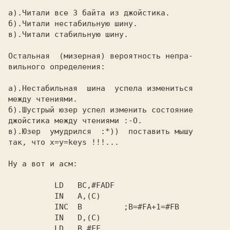
а).Читали все 3 байта из джойстика.

б).Читали нестабильную шину.

в).Читали стабильную шину.

Остальная  (мизерная) вероятность непра-

вильного определения:

а).Нестабильная  шина  успела измениться

между чтениями.

б).Шустрый юзер успел изменить состояние

джойстика между чтениями :-О.

в).Юзер  умудрился  :*))  поставить мышу

так, что x=y=keys !!!...

Ну а вот и асм:

          LD   BC,#FADF

          IN   A,(C)

          INC  B         ;B=#FA+1=#FB

          IN   D,(C)

          LD   B,#FF
