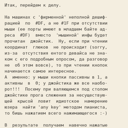
Итак, перейдем к делу.

На машинах с 'фирменной' неполной дешиф-

рацией  по  #DF, а не #1F при отсутствии

мыши (ее порты имеют в младшем байте ад-

реса  #DF)  вместо  'мышиной' инфы будет

прочитан  джойстик.  Ну, если при чтении

координат  глюков  не происходит (sorry,

из-за  отсутствия ентого девайса не зна-

ком с его подробным опросом, да разговор

не  об этом вовсе), то при чтении кнопок

начинается самое интересное.

А  именно: у мыши кнопки пассивны в 1, а

активны  в  0; у джойстика же все наобо-

рот!!!  Посему при валяющемся под столом

джойстике прога слежения за несуществую-

щей  крысой  ловит  идиотское  намерение

юзера  найти 'any key' методом пианиста,

то бишь нажатием всего нажимающегося :-)

В  результате  получаем  навечно нажатые
