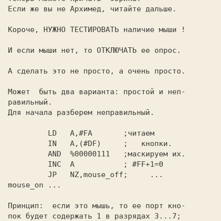
Если же вы не Архимед, читайте дальше.

Короче, НУЖНО ТЕСТИРОВАТЬ наличие мыши !

И если мыши нет, то ОТКЛЮЧАТЬ ее опрос.

А сделать это не просто, а очень просто.

Может  быть два варианта: простой и неп-

равильный.

Для начала разберем неправильный.

         LD   A,#FA       ;читаем

         IN   A,(#DF)     ;   кнопки.

         AND  %00000111   ;маскируем их.

         INC  A           ; #FF+1=0

         JP   NZ,mouse_off;     ...

mouse_on ...

Принцип:  если это мышь, то ее порт кно-

пок будет содержать 1 в разрядах 3...7;
