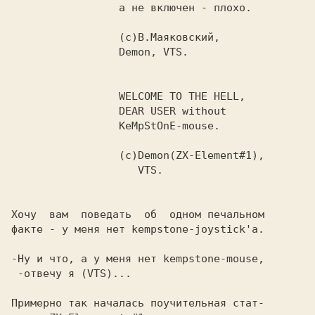
                 а не включен - плохо.

                 (c)В.Маяковский,

                 Demon, VTS.

                 WELCOME TO THE HELL,

                 DEAR USER without

                 KeMpStOnE-mouse.

                 (c)Demon(ZX-Element#1),

                    VTS.

Хочу  вам  поведать  об  одном печальном

факте - у меня нет kempstone-joystick'а.

-Ну и что, а у меня нет kempstone-mouse,

 -отвечу я (VTS)...

Примерно так началась поучительная стат-
