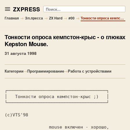
ZXPRESS
Поиск
→
→
→
→
Главная
Эл.пресса
ZX Hard
#00
Тонкости опроса кемпстон-крыс - о глюках Kepston Mouse.
Тонкости опроса кемпстон-крыс
- о глюках
Kepston Mouse.
31 августа 1998
Категории
→
Программирование
→
Работа с устройствами
┌──────────────────────────────────────┐

│   Тонкости опроса кемпстон-крыс ;)   │

└──────────────────────────────────────┘

(c)VTS'98

                 mouse включен - хорошо,
