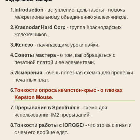
Introduction
- вступление: цель газеты - помочь
межрегиональному объединению железячников.
Krasnodar Hard Corp
- группа Краснодарских
железячников.
Железо
- начинающим: уроки пайки.
Советы мастера
- о том, как обpащаться с
печатнoй платой и её элементами.
Измерения
- очень полезная схемка для проверки
печатных плат.
Тонкости опроса кемпстон-крыс
- о глюках
Kepston Mouse.
Прерывания в Spectrum'е
- схема для
использования IM2 прерываний.
Тонкости работы с IORQGE/
- что это за сигнал и
с чем его вообще едят.