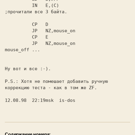
          IN   E,(C)

;прочитали все 3 байта.

          CP   D

          JP   NZ,mouse_on

          CP   E

          JP   NZ,mouse_on

mouse_off ...

Ну вот и все :-).

P.S.: Хотя не помешает добавить ручную

коррекцию теста - как в том же ZF.

12.08.98  22:19msk  is-dos

Содержание номера: