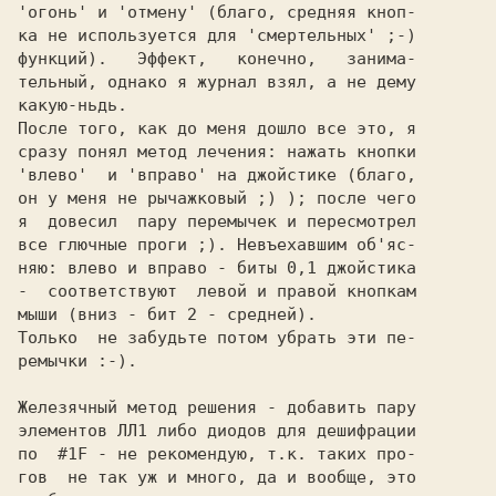
'огонь' и 'отмену' (благо, средняя кноп-

ка не используется для 'смертельных' ;-)

функций).   Эффект,   конечно,   занима-

тельный, однако я журнал взял, а не дему

какую-ньдь.

После того, как до меня дошло все это, я

сразу понял метод лечения: нажать кнопки

'влево'  и 'вправо' на джойстике (благо,

он у меня не рычажковый ;) ); после чего

я  довесил  пару перемычек и пересмотрел

все глючные проги ;). Невъехавшим об'яс-

няю: влево и вправо - биты 0,1 джойстика

-  соответствуют  левой и правой кнопкам

мыши (вниз - бит 2 - средней).

Только  не забудьте потом убрать эти пе-

ремычки :-).

Железячный метод решения - добавить пару

элементов ЛЛ1 либо диодов для дешифрации

по  #1F - не рекомендую, т.к. таких про-

гов  не так уж и много, да и вообще, это
