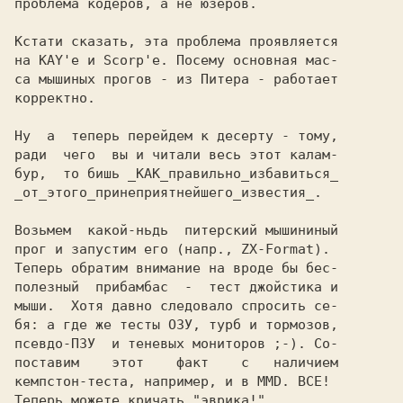
проблема кодеров, а не юзеров.

Кстати сказать, эта проблема проявляется

на KAY'е и Scorp'е. Посему основная мас-

са мышиных прогов - из Питера - работает

корректно.

Ну  а  теперь перейдем к десерту - тому,

ради  чего  вы и читали весь этот калам-

бур,  то бишь _КАК_правильно_избавиться_

_от_этого_принеприятнейшего_известия_.

Возьмем  какой-ньдь  питерский мышининый

прог и запустим его (напр., ZX-Format).

Теперь обратим внимание на вроде бы бес-

полезный  прибамбас  -  тест джойстика и

мыши.  Хотя давно следовало спросить се-

бя: а где же тесты ОЗУ, турб и тормозов,

псевдо-ПЗУ  и теневых мониторов ;-). Со-

поставим    этот    факт    с   наличием

кемпстон-теста, например, и в MMD. ВСЕ!

Теперь можете кричать "эврика!"
