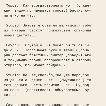
 Мороз:  Как всегда,зарплаты нет. (С жал-

ким  видом поглаживает голову) Басуху ку-

пить не на что.                          

 Stupid: Знаешь что,ты не валнуйся,я тебе

из  Питера  басуху  привезу,там  спакойна

можна дастать...                         

 Саурон:  Слушай,а  не пошел бы ты от сю-

да,а  ?  (Засовывает руку в штаны и,поша-

рив,достает блестящий винтарь,взводит его

и так,между прочим,поворачивает в сторону

Stupid'а) Или может зайдешь ?            

 Stupid: Да нет,спасиба,мне уже пара,вре-

мя-деньги,а  денег  нет...(смутившись) то

на,пака   (протягивает  обмусоленные  ру-

ки)...                                   

 Саурон,размахнувшись,закрывает  двер,ве-
