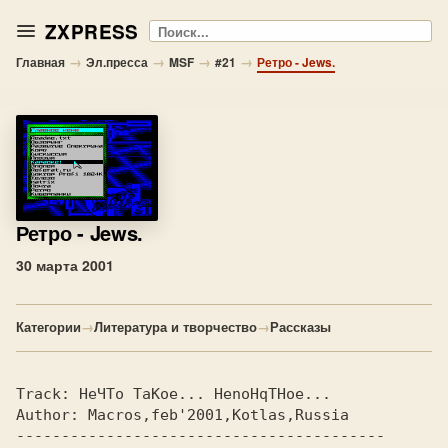
ZXPRESS
Поиск
→
→
→
→
Главная
Эл.пресса
MSF
#21
Ретро - Jews.
Ретро
- Jews.
30 марта 2001
Категории
→
Литература и творчество
→
Рассказы
Track: 
НеЧТо TaKoe... HenoHqTHoe...     
Author: 
Macros,feb'2001,Kotlas,Russia   