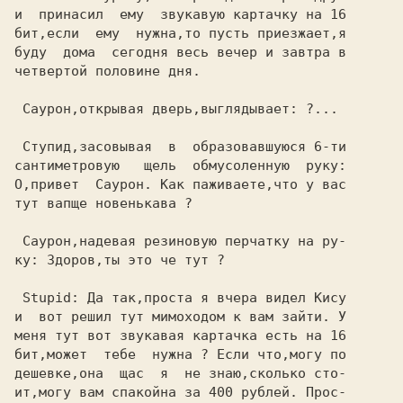
и  принасил  ему  звукавую картачку на 16

бит,если  ему  нужна,то пусть приезжает,я

буду  дома  сегодня весь вечер и завтра в

четвертой половине дня.                  

 Саурон,открывая дверь,выглядывает: ?... 

 Ступид,засовывая  в  образовавшуюся 6-ти

сантиметровую   щель  обмусоленную  руку:

О,привет  Саурон. Как паживаете,что у вас

тут вапще новенькава ?                   

 Саурон,надевая резиновую перчатку на ру-

ку: Здоров,ты это че тут ?               

 Stupid: Да так,проста я вчера видел Кису

и  вот решил тут мимоходом к вам зайти. У

меня тут вот звукавая картачка есть на 16

бит,может  тебе  нужна ? Если что,могу по

дешевке,она  щас  я  не знаю,сколько сто-

ит,могу вам спакойна за 400 рублей. Прос-
