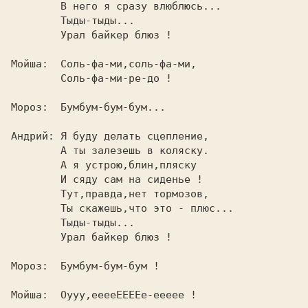
        В него я сразу влюблюсь...       

        Тыды-тыды...                     

        Урал байкер блюз !               

        Соль-фа-ми-ре-до !               

Мороз:  Бумбум-бум-бум...                

Андрий: Я буду делать сцепление,         

        А ты залезешь в коляску.         

        А я устрою,блин,пляску           

        И сяду сам на сиденье !          

        Тут,правда,нет тормозов,         

        Ты скажешь,что это - плюс...     

        Тыды-тыды...                     

        Урал байкер блюз !               

Мороз:  Бумбум-бум-бум !                 

Мойша:  Оууу,ееееЕЕЕЕе-еееее !           
