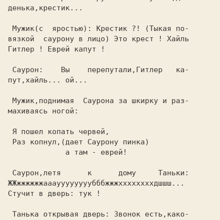
денька,крестик...                        

 Мужик(с  яростью): Крестик ?! (Тыкая по-

Гитлер ! Еврей капут !                   

 Саурон:    Вы    перепутали,Гитлер   ка-

пут,хайль... ой...                       

 Мужик,поднимая  Саурона за шкирку и раз-

махиваясь ногой:                         

 Я пошел копать червей,                  

 Раз копнул,(дает Саурону пинка)         

             а там - еврей!              

 Саурон,летя      к      дому     Таньки:

ЖЖжжжжжжааауууууууубббжжжххххххххдшшш... 

Стучит в дверь: тук !                    

 Танька открывая дверь: Звонок есть,како-
