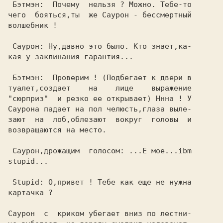
 Бэтмэн:  Почему  нельзя ? Можно. Тебе-то

чего  бояться,ты  же Саурон - бессмертный

волшебник !                              

 Саурон: Ну,давно это было. Кто знает,ка-

кая у заклинания гарантия...             

 Бэтмэн:  Проверим ! (Подбегает к двери в

туалет,создает    на    лице    выражение

"сюрприз"  и резко ее открывает) Ннна ! У

Саурона падает на пол челюсть,глаза выле-

зают  на  лоб,облезают  вокруг  головы  и

возвращаются на место.                   

stupid...                                

 Stupid: О,привет ! Тебе как еще не нужна

картачка ?                               

Саурон  с  криком убегает вниз по лестни-
