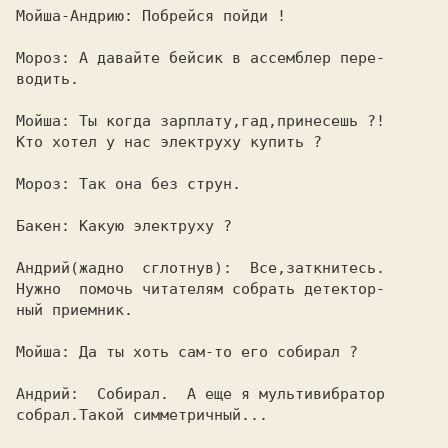
Мойша-Андрию: Побрейся пойди !           

Мороз: А давайте бейсик в ассемблер пере-

водить.                                  

Мойша: Ты когда зарплату,гад,принесешь ?!

Кто хотел у нас электруху купить ?       

Мороз: Так она без струн.                

Бакен: Какую электруху ?                 

Андрий(жадно  сглотнув):  Все,заткнитесь.

Нужно  помочь читателям собрать детектор-

ный приемник.                            

Мойша: Да ты хоть сам-то его собирал ?   

Андрий:  Собирал.  А еще я мультивибратор

собрал.Такой симметричный...             
