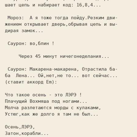
шает цепь и набирает код: 16,8,4...      

 Мороз:  А я тоже тогда пойду.Резким дви-

жением открывает дверь,обрывая цепь и вы-

дирая замок...                           

 Саурон: во,блин !                       

     Через 45 минут ничегонеделания... 
 Саурон: Макарена-макарена, Отрастила ба-

ба  Лена... Ой,нет,не то... вот сейчас...

(ставит аккорд Em):                      

Что такое осень - это ЛЭРЭ !             

Плачущий Вохмяша под ногами...           

Молча разлетаются морды с кулаками,      

Устюг,как же долго я там не был...       

Затон,корабли...                         
