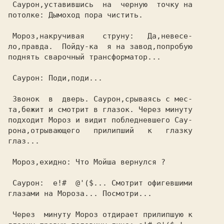
 Саурон,уставившись  на  черную  точку на

потолке: Дымоход пора чистить.           

 Мороз,накручивая    струну:   Да,невесе-

ло,правда.  Пойду-ка  я на завод,попробую

поднять сварочный трансформатор...       

 Саурон: Поди,поди...                    

 Звонок  в  дверь. Саурон,срываясь с мес-

та,бежит и смотрит в глазок. Через минуту

подходит Мороз и видит побледневшего Сау-

рона,отрывающего   прилипший   к   глазку

глаз...                                  

 Мороз,ехидно: Что Мойша вернулся ?      

 Саурон:  е!#  @'($... Смотрит офигевшими

глазами на Мороза... Посмотри...         

 Через  минуту Мороз отдирает прилипшую к
