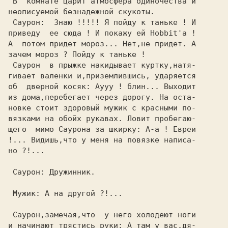
 В  комнате царит атмосфера одиночества и

 Саурон:  Знаю !!!!! Я пойду к таньке ! И

приведу  ее сюда ! И покажу ей Hobbit'а !

А  потом придет мороз... Нет,не придет. А

зачем мороз ? Пойду к таньке !           

 Саурон  в прыжке накидывает куртку,натя-

гивает валенки и,приземлившись, ударяется

об  дверной косяк: Аууу ! блин... Выходит

из дома,перебегает через дорогу. На оста-

новке стоит здоровый мужик с красными по-

вязками на обойх рукавах. Ловит пробегаю-

щего  мимо Саурона за шкирку: А-а ! Евреи

!... Видишь,что у меня на повязке написа-

но ?!...                                 

 Саурон: Дружинник.                      

 Мужик: А на другой ?!...                

 Саурон,замечая,что  у него холодеют ноги

и начинают трястись руки: А там у вас,дя-
