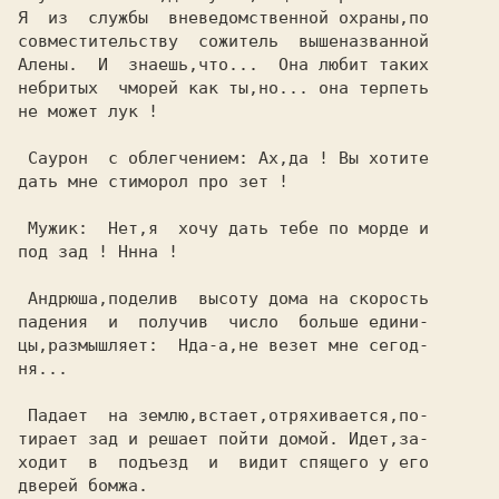
Я  из  службы  вневедомственной охраны,по

совместительству  сожитель  вышеназванной

Алены.  И  знаешь,что...  Она любит таких

небритых  чморей как ты,но... она терпеть

не может лук !                           

 Саурон  с облегчением: Ах,да ! Вы хотите

дать мне стиморол про зет !              

 Мужик:  Нет,я  хочу дать тебе по морде и

под зад ! Ннна !                         

 Андрюша,поделив  высоту дома на скорость

падения  и  получив  число  больше едини-

цы,размышляет:  Нда-а,не везет мне сегод-

ня...                                    

 Падает  на землю,встает,отряхивается,по-

тирает зад и решает пойти домой. Идет,за-

дверей бомжа.                            
