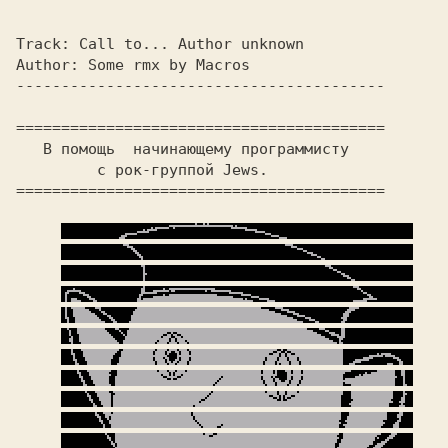
Track: 
Call to... Author unknown        
Author: 
Some rmx by Macros              
   В помощь  начинающему программисту 
         с рок-группой Jews.