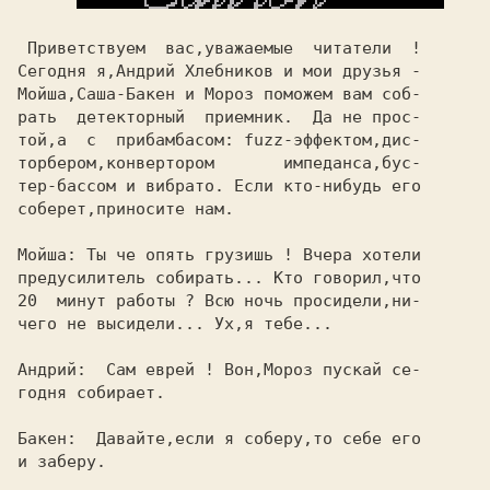
 Приветствуем  вас,уважаемые  читатели  !

Сегодня я,Андрий Хлебников и мои друзья -

Мойша,Саша-Бакен и Мороз поможем вам соб-

рать  детекторный  приемник.  Да не прос-

той,а  с  прибамбасом: fuzz-эффектом,дис-

торбером,конвертором       импеданса,бус-

тер-бассом и вибрато. Если кто-нибудь его

соберет,приносите нам.                   

Мойша: Ты че опять грузишь ! Вчера хотели

предусилитель собирать... Кто говорил,что

20  минут работы ? Всю ночь просидели,ни-

чего не высидели... Ух,я тебе...         

Андрий:  Сам еврей ! Вон,Мороз пускай се-

годня собирает.                          

Бакен:  Давайте,если я соберу,то себе его

и заберу.                                
