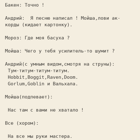
Бакен: Точно !                           

Андрий:  Я песню написал ! Мойша,лови ак-

корды (кидает картонку).                 

Мороз: Где моя басуха ?                  

Мойша: Чего у тебя усилитель-то шумит ?  

 Тум-титум-титум-титум.                  

 Hobbit,Boggit,Raven,Doom.               

 Gorlum,Goblin и Вальхала.               

Мойша(подпевает):                        

 Нас там с вами не хватало !             

Все (хором):                             

 На все мы руки мастера.                 
