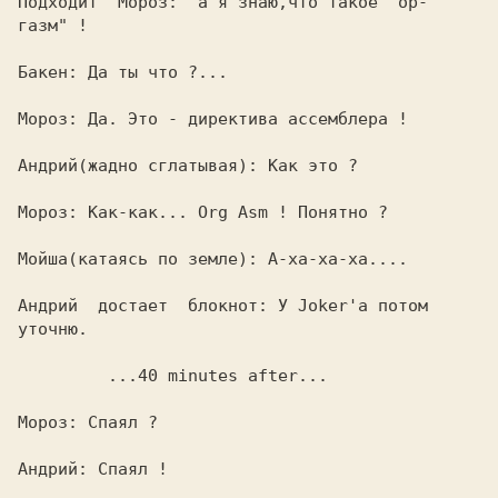
Подходит  Мороз:  а я знаю,что такое "ор-

газм" !                                  

Бакен: Да ты что ?...                    

Мороз: Да. Это - директива ассемблера !  

Андрий(жадно сглатывая): Как это ?       

Мороз: Как-как... Org Asm ! Понятно ?    

Мойша(катаясь по земле): А-ха-ха-ха....  

Андрий  достает  блокнот: У Joker'а потом

уточню.                                  

         ...40 minutes after... 
Мороз: Спаял ?                           

Андрий: Спаял !                          
