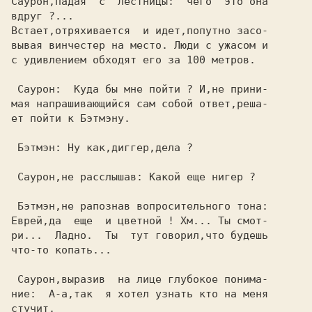
Саурон,падая  с  лестницы:  чего  это она

вдруг ?...                               

Встает,отряхивается  и идет,попутно засо-

вывая винчестер на место. Люди с ужасом и

с удивлением обходят его за 100 метров.  

 Саурон:  Куда бы мне пойти ? И,не прини-

мая напрашивающийся сам собой ответ,реша-

ет пойти к Бэтмэну.                      

 Бэтмэн: Ну как,диггер,дела ?            

 Саурон,не расслышав: Какой еще нигер ?  

 Бэтмэн,не рапознав вопросительного тона:

Еврей,да  еще  и цветной ! Хм... Ты смот-

ри...  Ладно.  Ты  тут говорил,что будешь

что-то копать...                         

 Саурон,выразив  на лице глубокое понима-

ние:  А-а,так  я хотел узнать кто на меня

стучит.                                  
