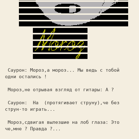
 Саурон: Мороз,а мороз... Мы ведь с тобой

одни остались !                          

 Мороз,не отрывая взгляд от гитары: A ?  

 Саурон:  На  (протягивает струну),че без

струн-то играть...                       

 Мороз,сдвигая вылезшие на лоб глаза: Это

че,мне ? Правда ?...                     
