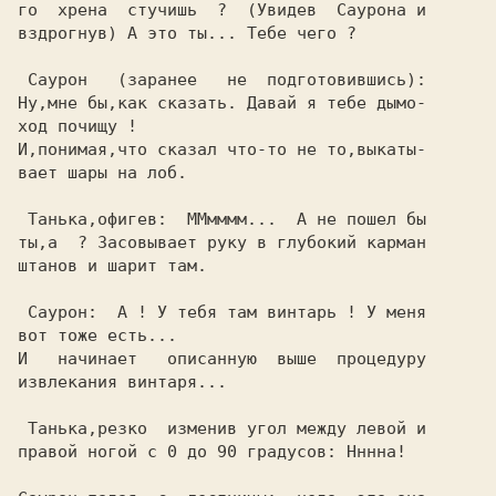
го  хрена  стучишь  ?  (Увидев  Саурона и

вздрогнув) А это ты... Тебе чего ?       

 Саурон   (заранее   не  подготовившись):

Ну,мне бы,как сказать. Давай я тебе дымо-

ход почищу !                             

вает шары на лоб.                        

 Танька,офигев:  ММмммм...  А не пошел бы

ты,а  ? Засовывает руку в глубокий карман

штанов и шарит там.                      

 Саурон:  А ! У тебя там винтарь ! У меня

вот тоже есть...                         

И   начинает   описанную  выше  процедуру

извлекания винтаря...                    

 Танька,резко  изменив угол между левой и

правой ногой с 0 до 90 градусов: Нннна!  
