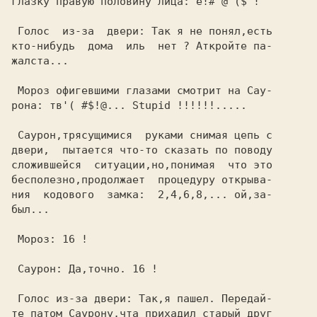
глазку правую половину лица: е!# @'($ !  

 Голос  из-за  двери: Так я не понял,есть

кто-нибудь  дома  иль  нет ? Аткройте па-

жалста...                                

 Мороз офигевшими глазами смотрит на Сау-

рона: тв'( #$!@... Stupid !!!!!!.....    

двери,  пытается что-то сказать по поводу

сложившейся  ситуации,но,понимая  что это

бесполезно,продолжает  процедуру открыва-

ния  кодового  замка:  2,4,6,8,... ой,за-

был...                                   

 Мороз: 16 !                             

 Саурон: Да,точно. 16 !                  

 Голос из-за двери: Так,я пашел. Передай-

те патом Саурону,чта прихадил старый друг
