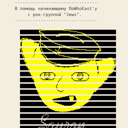
    --------------------------------
    В помощь начинающему ПоWhoEast'у
         с рок-группой "Jews". 
    --------------------------------