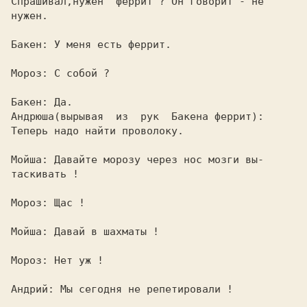
Спрашивал,нужен  феррит ? Он говорит - не

нужен.                                   

Бакен: У меня есть феррит.               

Мороз: С собой ?                         

Андрюша(вырывая  из  рук  Бакена феррит):

Теперь надо найти проволоку.             

Мойша: Давайте морозу через нос мозги вы-

таскивать !                              

Мороз: Щас !                             

Мойша: Давай в шахматы !                 

Мороз: Нет уж !                          

Андрий: Мы сегодня не репетировали !     
