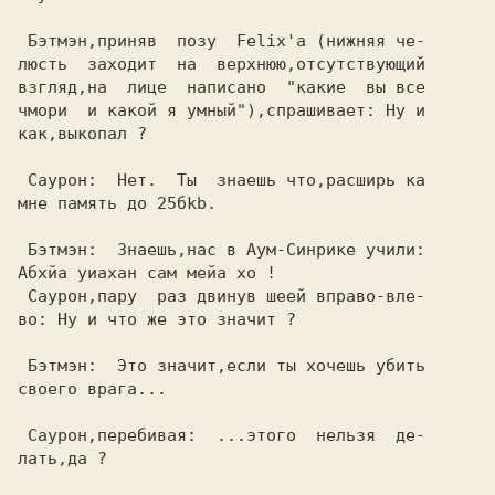
 Бэтмэн,приняв  позу  Felix'а (нижняя че-

люсть  заходит  на  верхнюю,отсутствующий

взгляд,на  лице  написано  "какие  вы все

чмори  и какой я умный"),спрашивает: Ну и

как,выкопал ?                            

 Саурон:  Нет.  Ты  знаешь что,расширь ка

мне память до 25бkb.                     

 Бэтмэн:  Знаешь,нас в Аум-Синрике учили:

 Саурон,пару  раз двинув шеей вправо-вле-

во: Ну и что же это значит ?             

 Бэтмэн:  Это значит,если ты хочешь убить

своего врага...                          

 Саурон,перебивая:  ...этого  нельзя  де-

лать,да ?                                
