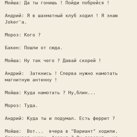
Мойша: Да ты гонишь ! Пойди побрейся !   

Андрий: Я в шахматный клуб ходил ! Я знаю

Joker'а.                                 

Мороз: Кого ?                            

Бакен: Пошли от сюда.                    

Мойша: Ну так чего ? Давай скорей !      

Андрий:  Заткнись ! Сперва нужно намотать

магнитную антенну !                      

Мойша: Куда намотать ? Ну,блин...        

Мороз: Туда.                             

Андрий: Куда ты и подумал. Есть феррит ? 

Мойша:  Вот...  вчера в "Вариант" ходили.
