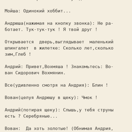
Мойша: Одинокий хоббит...                

Андрюша(нажимая на кнопку звонка): Не ра-

ботает. Тук-тук-тук ! Я твой друг !      

Открывается  дверь,выглядывает  маленький

шпингалет  в жилетке: Сколько лет,сколько

зим,Глеб !                               

Андрий: Привет,Вохмяша ! Знакомьтесь: Во-

ван Сидорович Вохмянин.                  

Все(удивленно смотря на Андрия): Блин !  

Вован(целуя Андрюшу в щеку): Чмок !      

есть ? Серебряные...                     

Вован:  Да хоть золотые! (Обнимая Андрия,
