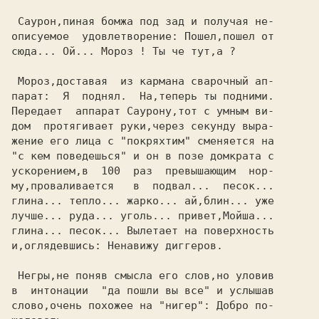
 Саурон,пиная бомжа под зад и получая не-

описуемое  удовлетворение: Пошел,пошел от

сюда... Ой... Мороз ! Ты че тут,а ?      

 Мороз,доставая  из кармана сварочный ап-

парат:  Я  поднял.  На,теперь ты подними.

Передает  аппарат Саурону,тот с умным ви-

дом  протягивает руки,через секунду выра-

жение его лица с "покряхтим" сменяется на

"с кем поведешься" и он в позе домкрата с

ускорением,в  100  раз  превышающим  нор-

му,проваливается   в  подвал...  песок...

глина... тепло... жарко... ай,блин... уже

лучше... руда... уголь... привет,Мойша...

глина... песок... Вылетает на поверхность

и,оглядевшись: Ненавижу диггеров.        

 Негры,не поняв смысла его слов,но уловив

в  интонации  "да пошли вы все" и услышав

слово,очень похожее на "нигер": Добро по-
