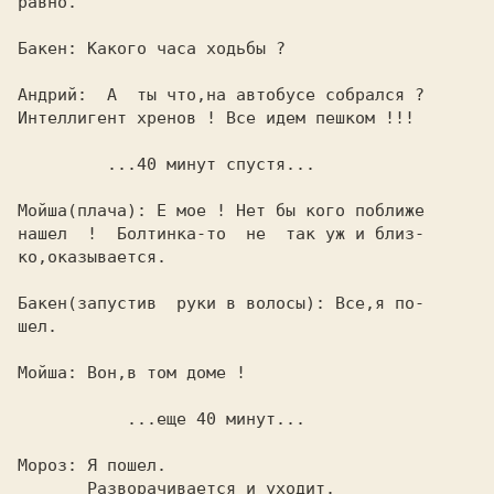
равно.                                   

Бакен: Какого часа ходьбы ?              

Андрий:  А  ты что,на автобусе собрался ?

Интеллигент хренов ! Все идем пешком !!! 

         ...40 минут спустя... 
Мойша(плача): Е мое ! Нет бы кого поближе

нашел  !  Болтинка-то  не  так уж и близ-

ко,оказывается.                          

Бакен(запустив  руки в волосы): Все,я по-

шел.                                     

Мойша: Вон,в том доме !                  

           ...еще 40 минут... 
Мороз: Я пошел.                          

       Разворачивается и уходит.         
