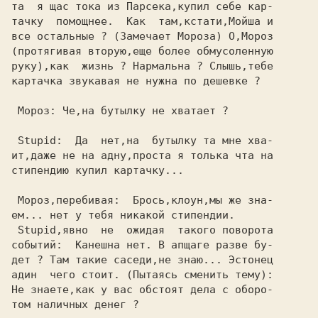
та  я щас тока из Парсека,купил себе кар-

тачку  помощнее.  Как  там,кстати,Мойша и

все остальные ? (Замечает Мороза) О,Мороз

(протягивая вторую,еще более обмусоленную

руку),как  жизнь ? Нармальна ? Слышь,тебе

картачка звукавая не нужна по дешевке ?  

 Мороз: Че,на бутылку не хватает ?       

 Stupid:  Да  нет,на  бутылку та мне хва-

ит,даже не на адну,проста я толька чта на

стипендию купил картачку...              

 Мороз,перебивая:  Брось,клоун,мы же зна-

 Stupid,явно  не  ожидая  такого поворота

событий:  Канешна нет. В апщаге разве бу-

дет ? Там такие саседи,не знаю... Эстонец

адин  чего стоит. (Пытаясь сменить тему):

Не знаете,как у вас обстоят дела с оборо-

том наличных денег ?                     
