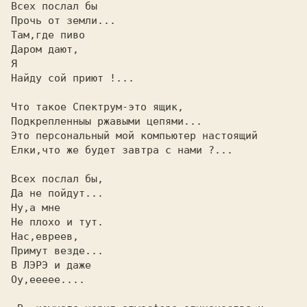
Всех послал бы                           

Прочь от земли...                        

Там,где пиво                             

Даром дают,                              

Я                                        

Найду сой приют !...                     

Что такое Спектрум-это ящик,             

Подкрепленныы ржавыми цепями...          

Это персональный мой компьютер настоящий 

Елки,что же будет завтра с нами ?...     

Всех послал бы,                          

Да не пойдут...                          

Ну,а мне                                 

Не плохо и тут.                          

Нас,евреев,                              

Примут везде...                          

В ЛЭРЭ и даже                            

Оу,еееее....                             
