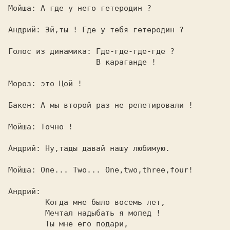
Мойша: А где у него гетеродин ?          

Андрий: Эй,ты ! Где у тебя гетеродин ?   

Голос из динамика: Где-где-где-где ?     

                   В караганде !         

Мороз: это Цой !                         

Бакен: А мы второй раз не репетировали ! 

Мойша: Точно !                           

Андрий: Ну,тады давай нашу любимую.      

Мойша: One... Two... One,two,three,four! 

Андрий:                                  

        Когда мне было восемь лет,       

        Мечтал надыбать я мопед !        

        Ты мне его подари,               
