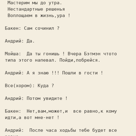
 Мастерим мы до утра.                    

 Нестандартные решенья                   

 Воплощаем в жизнь,ура !                 

Бакен: Сам сочинил ?                     

Андрий: Да.                              

Мойша:  Да ты гонишь ! Вчера Бэтмэн чтото

типа этого напевал. Пойди,побрейся.      

Андрий: А я знаю !!! Пошли в гости !     

Все(хором): Куда ?                       

Андрий: Потом увидите !                  

Бакен:  Нет,вам,может,и  все равно,к кому

идти,а вот мне-нет !                     

Андрий:  После часа ходьбы тебе будет все
