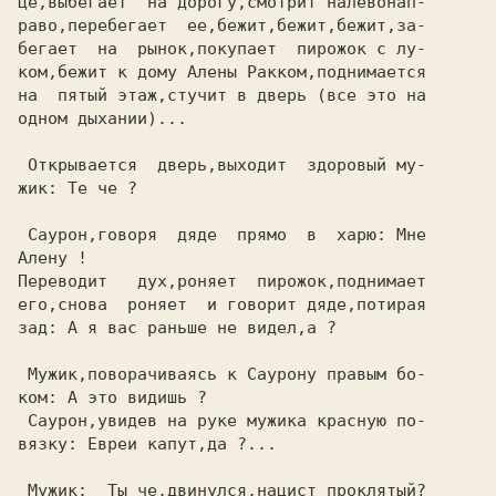
це,выбегает  на дорогу,смотрит налевонап-

раво,перебегает  ее,бежит,бежит,бежит,за-

бегает  на  рынок,покупает  пирожок с лу-

ком,бежит к дому Алены Ракком,поднимается

на  пятый этаж,стучит в дверь (все это на

одном дыхании)...                        

 Открывается  дверь,выходит  здоровый му-

жик: Те че ?                             

 Саурон,говоря  дяде  прямо  в  харю: Мне

Алену !                                  

Переводит   дух,роняет  пирожок,поднимает

его,снова  роняет  и говорит дяде,потирая

зад: А я вас раньше не видел,а ?         

 Мужик,поворачиваясь к Саурону правым бо-

 Саурон,увидев на руке мужика красную по-

вязку: Евреи капут,да ?...               

 Мужик:  Ты че,двинулся,нацист проклятый?
