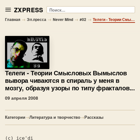
ZXPRESS
Поиск
→
→
→
→
Главная
Эл.пресса
Never Mind
#02
Телеги - Теории Смысловых Вымыслов вывора чиваются в спираль у меня в мозгу, образуя узоры по типу фракталов...
Телеги
- Теории Смысловых Вымыслов
вывора чиваются в спираль у меня в
мозгу, образуя узоры по типу фракталов...
09 апреля 2008
Категории
→
Литература и творчество
→
Рассказы
(c) ice'di
