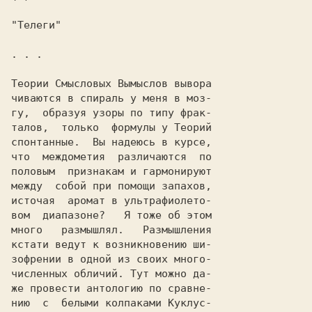
"Телеги"

. . .

Теории Смысловых Вымыслов вывора

чиваются в спираль у меня в моз-

гу,  образуя узоры по типу фрак-

талов,	только	формулы	у Теорий

спонтанные.  Вы	надеюсь	в курсе,

что  междометия	 различаются  по

половым	 признакам и гармонируют

между  собой при помощи	запахов,

источая	 аромат	в ультрафиолето-

вом  диапазоне?	  Я тоже об этом

много	размышлял.   Размышления

кстати ведут к возникновению ши-

зофрении в одной из своих много-

численных обличий. Тут можно да-

же провести антологию по сравне-

нию  с	белыми колпаками Куклус-
