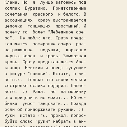
Клана. Но  я  лучше загонюсь под

колпак	Буратино.  Приятственные

сочетания  красного  и белого. В

ассоциациях  сразу выстраивается

цепочка	 танцующих  простыней. И

почему-то  балет "Лебединое озе-

ро".  Не люблю его. Сразу предс-

тавляется  замерзшее озеро, рас-

потрашенные   подушки,	карканье

черных ворон  и	кровь. Замерзшая

кровь. Сразу представляется Але-

ксандр	Невский	и немцы	тусующие

в фигуре "свиньи". Кстате, о жи-

вотных.	 Только	что своей мелкой

сестренке ослика подарил. Плюше-

вого.  :)  Рада,  но  на мобилку

его прицепить не может... Её мо-

билка  умеет танцевать... Правда

если её	придерживать руками. :)

Руки  кстате (гы, прекол, попро-

буйте слово "руки" набрать в ан-
