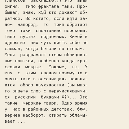
глийской  раскладке:)) это такая

фигня,	типо фрактала таки. Про-

бывал, знаю, х@й кто докажет об-

ратное.	Во кстате, если	идти за-

дом  наперед,  то  трип	обретает

тоже  таки  спонтанные переходы.

Типо  пустых  подземных. Зимой в

одном из  них чуть кисть себе не

сломал,	когда бегали по	стенам.

Меня  раздражают стены облицова-

ные плиткой, особенно когда кро-

ссовки	мокрые.	 Мокрые,  гы.  У

мну  с	этим  словом почему-то в

опять таки в ассоциациях появля-

ется  образ двуххвостки	(вы мно-

го знаете слов с перечисляющими-

ся  русскими  буквами Х?)... Это

такие  мерзкие твари. Одно время

у  нас в районных детствах, бл@,

вернее наоборот, стирать обламы-

вает ...