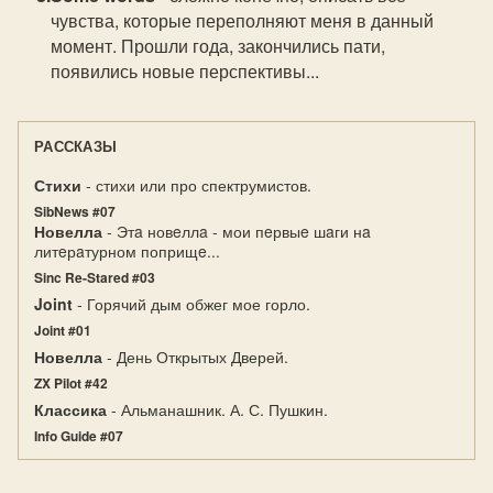
чувства, которые переполняют меня в данный
момент. Прошли года, закончились пати,
появились новые перспективы...
РАССКАЗЫ
Стихи
- стихи или про спектрумистов.
SibNews #07
Новелла
- Этa новeллa - мои пeрвыe шaги нa
литeрaтурном поприщe...
Sinc Re-Stared #03
Joint
- Горячий дым обжег мое горло.
Joint #01
Новелла
- День Открытых Дверей.
ZX Pilot #42
Классика
- Альманашник. А. С. Пушкин.
Info Guide #07