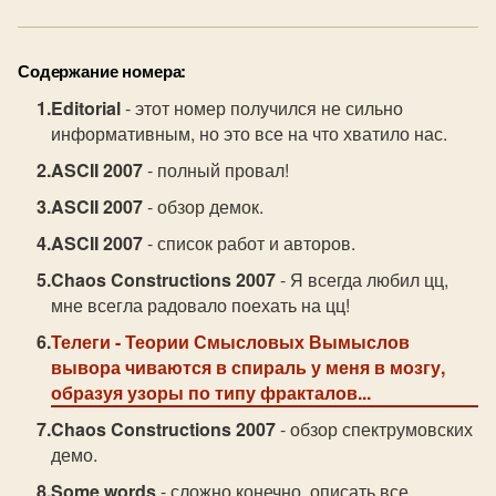
Содержание номера:
Editorial
- этот номер получился не сильно
информативным, но это все на что хватило нас.
ASCII 2007
- полный провал!
ASCII 2007
- обзор демок.
ASCII 2007
- список работ и авторов.
Chaos Constructions 2007
- Я всегда любил цц,
мне всегла радовало поехать на цц!
Телеги
- Теории Смысловых Вымыслов
вывора чиваются в спираль у меня в мозгу,
образуя узоры по типу фракталов...
Chaos Constructions 2007
- обзор спектрумовских
демо.
Some words
- сложно конечно, описать все