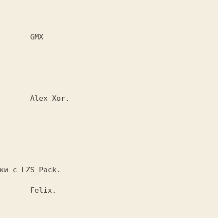
                              GMX 
 * 
                              Alex Xor. 
 * 
                              Felix.