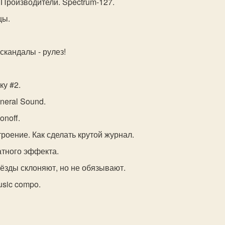
 Производители. Spectrum-127.
цы.
 скандалы - рулез!
ку #2.
neral Sound.
onoff.
роение. Как сделать крутой журнал.
атного эффекта.
вёзды склоняют, но не обязывают.
usic compo.