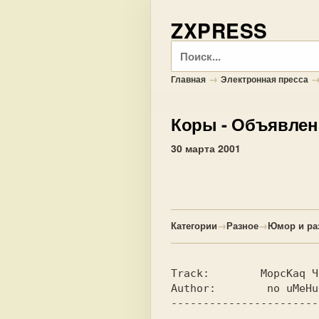
ZXPRESS
Поиск
→
Главная
Электронная пресса
Коры
- Объявлен
30 марта 2001
Категории
→
Разное
→
Юмор и ра
Track: 
       MopcKaq Ч
Author: 
       no uMeHu