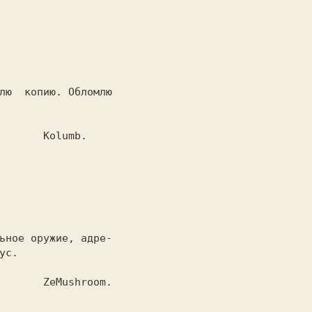
 * 
                  

                              Kolumb. 
 * 
ус.               
