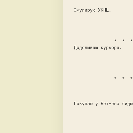
 Эмулирую УКНЦ.                          

                *  * 
 Доделываю курьера.                      

                *  * 
 Покупаю у Бэтмэна сидюки с LZS_Pack.    
