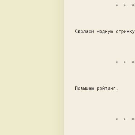
                *  * 
 Сделаем модную стрижку.                 

                *  * 
 Повышаю рейтинг.                        

                *  * 