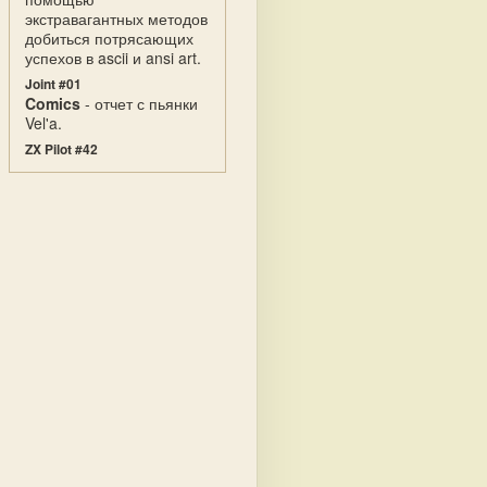
экстравагантных методов
добиться потрясающих
успехов в ascii и ansi art.
Joint #01
Comics
- отчет с пьянки
Vel'a.
ZX Pilot #42