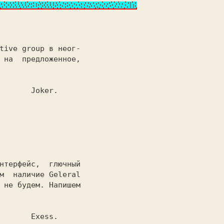
 на  предложенное,

                  

                              Joker.
 * 
м  наличие Geleral

 не будем. Напишем

                  

                              Exess.