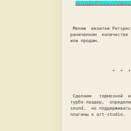
 Меняю  визитки Perspective group в неог-

раниченном  количестве 
или продам.            
                *  * 
 Сделаем   тормозной  интерфейс,  глючный

турбо-лоадер,  определи
sound,  но поддерживать
плагины к art-studio.  