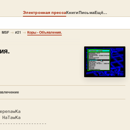
Электронная пресса
Книги
Письма
Ещё...
→
→
→
MSF
#21
Коры - Объявления.
ия.
звлечение
epenawKa         
 HaTawKa         