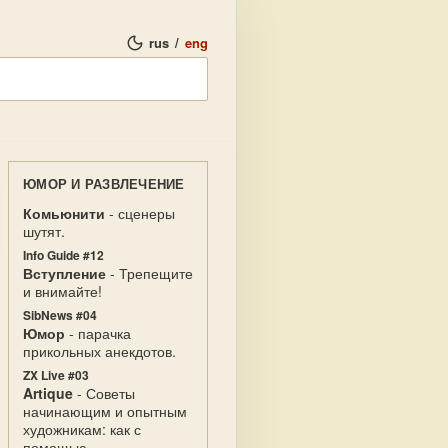
rus
/
eng
ЮМОР И РАЗВЛЕЧЕНИЕ
Комьюнити
- сценеры
шутят.
Info Guide #12
Вступление
- Трепещите
и внимайте!
SibNews #04
Юмор
- парачка
прикольных анекдотов.
ZX Live #03
Artique
- Советы
начинающим и опытным
художникам: как с
помощью