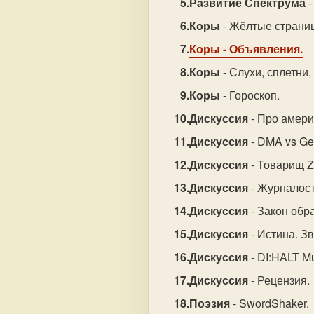
Развитие Спектрума
-
Коры
- Жёлтые страни
Коры
- Объявления.
Коры
- Слухи, сплетни,
Коры
- Гороскоп.
Дискуссия
- Про амери
Дискуссия
- DMA vs Ge
Дискуссия
- Товарищ Z
Дискуссия
- Журналост
Дискуссия
- Закон обр
Дискуссия
- Истина. З
Дискуссия
- DI:HALT M
Дискуссия
- Рецензия.
Поэзия
- SwordShaker.