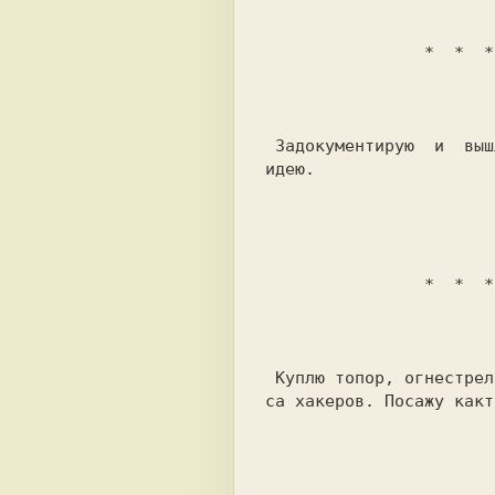
                *  * 
 Задокументирую  и  вышлю  копию. Обломлю

идею.                  
                *  * 
 Куплю топор, огнестрельное оружие, адре-

са хакеров. Посажу какт