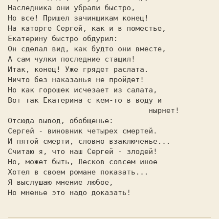
Наследника они убрали быстро,            

На каторге Сергей, как и в поместье,     

Екатерину быстро обдурил:                

Он сделал вид, как будто они вместе,     

А сам чулки последние стащил!            

Итак, конец! Уже грядет раслата.         

Ничто без наказанья не пройдет!          

Но как горошек исчезает из салата,       

Вот так Екатерина с кем-то в воду и      

                                нырнет!  

Отсюда вывод, обобщенье:                 

Сергей - виновник четырех смертей.       

И пятой смерти, словно взаключенье...    

Считаю я, что наш Сергей - злодей!       

Но, может быть, Лесков совсем иное       

Хотел в своем романе показать...         

Я выслушаю мнение любое,                 
