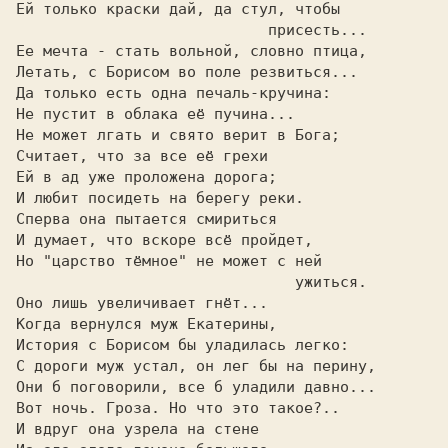
Ей только краски дай, да стул, чтобы     

                            присесть...  

Ее мечта - стать вольной, словно птица,  

Летать, с Борисом во поле резвиться...   

Не пустит в облака её пучина...          

Не может лгать и свято верит в Бога;     

Считает, что за все её грехи             

Ей в ад уже проложена дорога;            

И любит посидеть на берегу реки.         

Сперва она пытается смириться            

И думает, что вскоре всё пройдет,        

Но "царство тёмное" не может с ней       

                               ужиться.  

Оно лишь увеличивает гнёт...             

Когда вернулся муж Екатерины,            

История с Борисом бы уладилась легко:    

С дороги муж устал, он лег бы на перину, 

Они б поговорили, все б уладили давно... 

Вот ночь. Гроза. Но что это такое?..     

И вдруг она узрела на стене              
