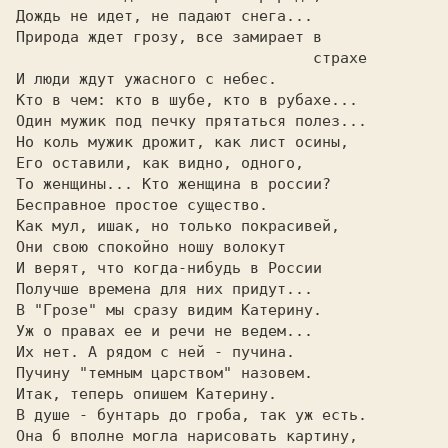
Дождь не идет, не падают снега...        

                                 страхе  

И люди ждут ужасного с небес.            

Кто в чем: кто в шубе, кто в рубахе...   

Один мужик под печку прятаться полез...  

Но коль мужик дрожит, как лист осины,    

Его оставили, как видно, одного,         

То женщины... Кто женщина в россии?      

Бесправное простое существо.             

Как мул, ишак, но только покрасивей,     

Они свою спокойно ношу волокут           

И верят, что когда-нибудь в России       

Получше времена для них придут...        

В "Грозе" мы сразу видим Катерину.       

Уж о правах ее и речи не ведем...        

Их нет. А рядом с ней - пучина.          

Пучину "темным царством" назовем.        

Итак, теперь опишем Катерину.            

В душе - бунтарь до гроба, так уж есть.  

Она б вполне могла нарисовать картину,   
