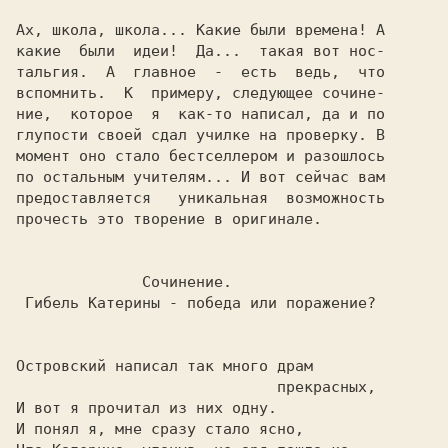
Ах, школа, школа... Какие были времена! А

какие  были  идеи!  Да...  такая вот нос-

тальгия.  А  главное  -  есть  ведь,  что

вспомнить.  К  примеру, следующее сочине-

ние,  которое  я  как-то написал, да и по

глупости своей сдал училке на проверку. В

момент оно стало бестселлером и разошлось

по остальным учителям... И вот сейчас вам

предоставляется   уникальная  возможность

прочесть это творение в оригинале. 
              Сочинение.
 Гибель Катерины - победа или поражение?
Островский написал так много драм        

                             прекрасных, 

И вот я прочитал из них одну.            
