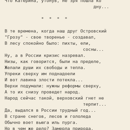
Что Катерина, утонув, не зря пошла ко    

                                  дну... 

              *  *  *  *
В те времена, когда наш друг Островский  

"Грозу" - свое творенье - создавал,      

В лесу спокойно было: пихты, ели,        

                              сосны...   

Ну, а в России кризис назревал.          

Низы, как говорится, были на пределе,    

Желали души их свободы и тепла.          

Упреки сверху им поднадоели              

И вот лавина злости потекла...           

Верхи подумали: нужны реформы сверху,    

А то их снизу проведет народ.            

Народ сейчас такой, верховский гнет не   

                              терпит...  

Да, выдался в России трудный год...      

В стране снегов, лесов и гололеда        

Обычно воет вьюга иль пурга.             

Но в чем же дело? Замерла природа,       
