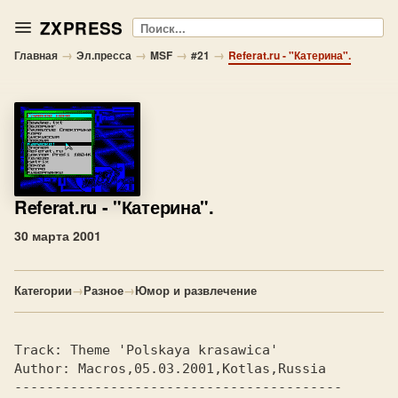
ZXPRESS
Поиск
→
→
→
→
Главная
Эл.пресса
MSF
#21
Referat.ru - "Катерина".
Referat.ru
- "Катерина".
30 марта 2001
Категории
→
Разное
→
Юмор и развлечение
Track: 
Theme 'Polskaya krasawica'       
Author: 
Macros,05.03.2001,Kotlas,Russia 