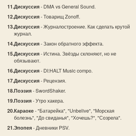
Дискуссия
- DMA vs General Sound.
Дискуссия
- Товарищ Zonoff.
Дискуссия
- Журналостроение. Как сделать крутой
журнал.
Дискуссия
- Закон обратного эффекта.
Дискуссия
- Истина. Звёзды склоняют, но не
обязывают.
Дискуссия
- DI:HALT Music compo.
Дискуссия
- Рецензия.
Поэзия
- SwordShaker.
Поэзия
- Утро хакера.
Караоке
- "Батарейка", "Unbelive", "Морская
болезнь", "До свиданья", "Хочешь?", "Созрела".
Эпопея
- Дневники PSV.