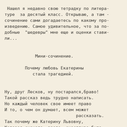
 Нашел я недавно свою тетрадку по литера-

туре  за десятый класс. Открываю, а там -

сочинение сами догадаетесь по какому про-

изведению. Самое удивительное, что за по-

добные  "шедевры" мне еще и оценки стави-

ли... 
            Мини-сочинение. 
        Почему любовь Екатерины 
           стала трагедией. 
Ну, друг Лесков, ну постарался,браво!    

Такой рассказ ведь трудно написать.      

Но каждый человек свое имеет право       

И то, о чем он думает, всем может        

                            рассказать.  
