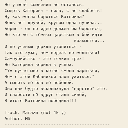
Но у меня сомнений не осталось:          

Смерть Катерины - сила, с не слабость!   

Ну как могла бороться Катерина?          

Ведь нет друзей, кругом одна пучина...   

Борис - он по идее должен бы бороться,   

Но кто же с тёмным царством в бой идти   

                           возьмется...  

И по ученью церкви утопиться -           

Так это хуже, чем неделю не молиться!    

Но Катерина верила в успех.              

"Уж лучше мне в котле смолы вариться,    

Чем с этой Кабанихой злой ужиться."      

А смерть её бла её победой.              

Она как будто всколыхнула "царство" это. 

И слабости её вдруг стали силой,         

Track: 
Marazm (not 4k ;)                
Author: 
MS                              