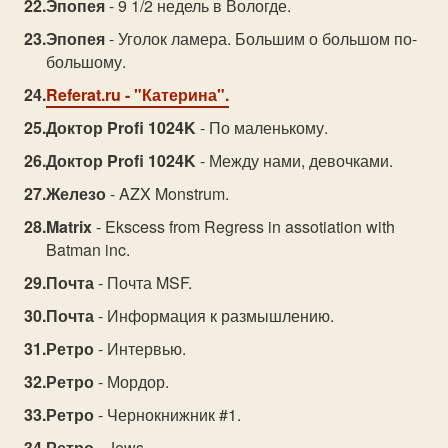
Эпопея
- 9 1/2 недель в Вологде.
Эпопея
- Уголок ламера. Большим о большом по-
большому.
Referat.ru
- "Катерина".
Доктор Profi 1024K
- По маленькому.
Доктор Profi 1024K
- Между нами, девочками.
Железо
- AZX Monstrum.
Matrix
- Ekscess from Regress in assotiation with
Batman inc.
Почта
- Почта MSF.
Почта
- Информация к размышлению.
Ретро
- Интервью.
Ретро
- Мордор.
Ретро
- Чернокнижник #1.
Ретро
- Jews.