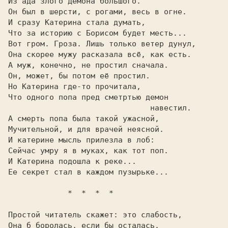
Из ада злого демона большого.            

Он был в шерсти, с рогами, весь в огне.  

И сразу Катерина стала думать,           

Что за историю с Борисом будет месть...  

Вот гром. Гроза. Лишь только ветер дунул,

Она скорее мужу расказала всё, как есть. 

А муж, конечно, не простил сначала.      

Но Катерина где-то прочитала,            

Что одного попа пред сметртью демон      

                               навестил. 

А смерть попа была такой ужасной,        

Мучительной, и для врачей неясной.       

И катерине мысль прилезла в лоб:         

Сейчас умру я в муках, как тот поп.      

И Катерина подошла к реке...             

Ее секрет стал в каждом пузырьке...      

             *  *  *  * 
Простой читатель скажет: это слабость,   

Она б боролась, если бы осталась.        
