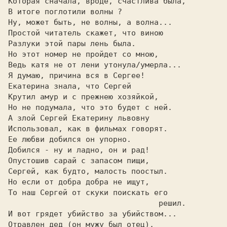
Которая сначала, вроде, счастлива была,  

В итоге поглотили волны ?                

Ну, может быть, не волны, а волна...     

Простой читатель скажет, что виною       

Разлуки этой пары лень была.             

Но этот номер не пройдет со мною,        

Ведь катя не от лени утонула/умерла...   

Я думаю, причина вся в Сергее!           

Екатерина знала, что Сергей              

Крутил амур и с прежнею хозяйкой,        

Но не подумала, что это будет с ней.     

А злой Сергей Екатерину львовну          

Использовал, как в фильмах говорят.      

Ее любви добился он упорно.              

Добился - ну и ладно, он и рад!          

Опустошив сарай с запасом пищи,          

Сергей, как будто, малость поостыл.      

Но если от добра добра не ищут,          

То наш Сергей от скуки поискать его      

                                 решил.  

И вот грядет убийство за убийством...    

Отравлен дед (он мужу был отец),         
