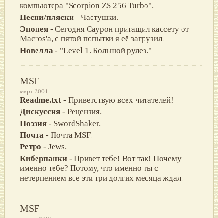
компьютера "Scorpion ZS 256 Turbo".
Песни/пляски
- Частушки.
Эпопея
- Сегодня Саурон притащил кассету от
Macros'а, с пятой попытки я её загрузил.
Новелла
- "Level 1. Большой рулез."
MSF
март 2001
Readme.txt
- Приветствую всех читателей!
Дискуссия
- Рецензия.
Поэзия
- SwordShaker.
Почта
- Почта MSF.
Ретро
- Jews.
Киберпанки
- Привет тебе! Вот так! Почему
именно тебе? Потому, что именно ты с
нетерпением все эти три долгих месяца ждал.
MSF