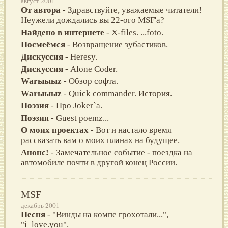
август 2001
От автора
- Здравствуйте, уважаемые читатели!
Неужели дождались вы 22-ого MSF'а?
Найдено в интернете
- X-files. ...foto.
Посмеёмся
- Возвращение зубастиков.
Дискуссия
- Heresy.
Дискуссия
- Alone Coder.
Warыыыz
- Обзор софта.
Warыыыz
- Quick commander. История.
Поэзия
- Про Joker`а.
Поэзия
- Guest poemz...
О моих проектах
- Вот и настало время
рассказать вам о моих планах на будущее.
Анонс!
- Замечательное событие - поездка на
автомобиле почти в другой конец России.
MSF
декабрь 2001
Песня
- "Bинды на кoмпе гpoxoтали...",
"i_love.уou".