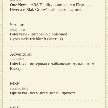
май 2000
Our News
- ARS/Fatality приезжает в Пермь, а
Diver'а и Blak Groov'а забирают в армию...
Scream
январь 2002
Interview
- интервью с poisoned
CyberJack/Triebkraft (часть 1).
Adventurer
июль 2004
Interface
- интервью с чайковским музыкантом
Riskej.
MSF
декабрь 2001
Пpиветы
- всем-всем-всем - пpивет!
MSF