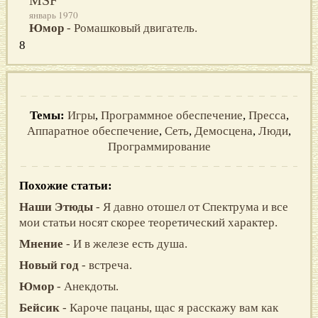
январь 1970
Юмор
- Ромашковый двигатель.
8
Темы:
Игры
,
Программное обеспечение
,
Пресса
,
Аппаратное обеспечение
,
Сеть
,
Демосцена
,
Люди
,
Программирование
Похожие статьи:
Наши Этюды
- Я давно отошел от Спектрума и все
мои статьи носят скорее теоретический характер.
Мнение
- И в железе есть душа.
Hовый год
- встреча.
Юмор
- Анекдоты.
Бейсик
- Кароче пацаны, щас я расскажу вам как