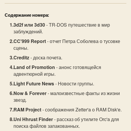
Содержание номера:
3d2f или 3d30
- TR-DOS путешествие в мир
заблуждений.
CC'999 Report
- отчет Петра Соболева о тусовке
сцены.
Creditz
- доска почета.
Land of Promotion
- анонс готовящейся
адвентюрной игры.
Light Future News
- Новости группы.
Now & Forever
- малоизвестные факты из жизни
звезд.
RAM Project
- соображения Zetter'a о RAM Disk'e.
Uni Hhrust Finder
- рассказ об утилите Оrc'a для
поиска файлов запакованных.