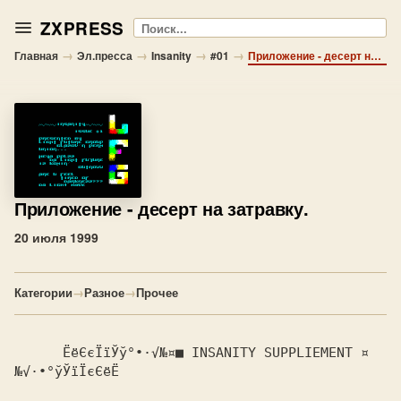
ZXPRESS
Поиск
→
→
→
→
Главная
Эл.пресса
Insanity
#01
Приложение - десерт на затравку.
Приложение
- десерт на затравку.
20 июля 1999
Категории
→
Разное
→
Прочее
      ЁёЄєЇїЎў°∙·√№¤■ INSANITY SUPPLIEMENT ¤
№√·∙°ўЎїЇєЄёЁ 
