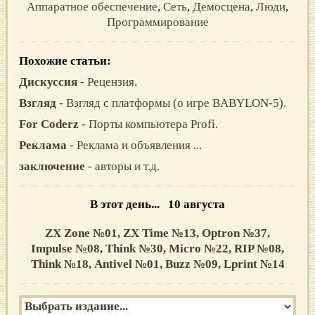
Аппаратное обеспечение
,
Сеть
,
Демосцена
,
Люди
,
Программирование
Похожие статьи:
Дискуссия
- Рецензия.
Взгляд
- Взгляд с платформы (о игре BABYLON-5).
For Coderz
- Порты компьютера Profi.
Реклама
- Реклама и объявления ...
заключение
- авторы и т.д.
В этот день... 10 августа
ZX Zone №01,
ZX Time №13,
Optron №37,
Impulse №08,
Think №30,
Micro №22,
RIP №08,
Think №18,
Antivel №01,
Buzz №09,
Lprint №14