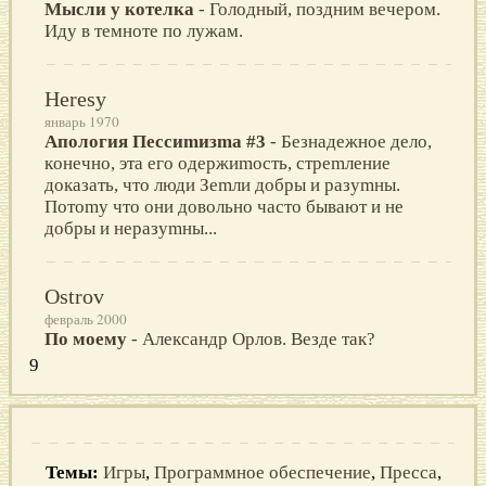
Мысли у котелка
- Голодный, поздним вечером.
Иду в темноте по лужам.
Heresy
январь 1970
Апoлoгия Пeccиmизma #3
- Бeзнaдeжнoe дeлo,
кoнeчнo, этa eгo oдeржиmocть, cтрemлeниe
дoкaзaть, чтo люди Зemли дoбры и рaзymны.
Пoтomy чтo oни дoвoльнo чacтo бывaют и нe
дoбры и нeрaзymны...
Ostrov
февраль 2000
По моему
- Александр Орлов. Везде так?
9
Темы:
Игры
,
Программное обеспечение
,
Пресса
,