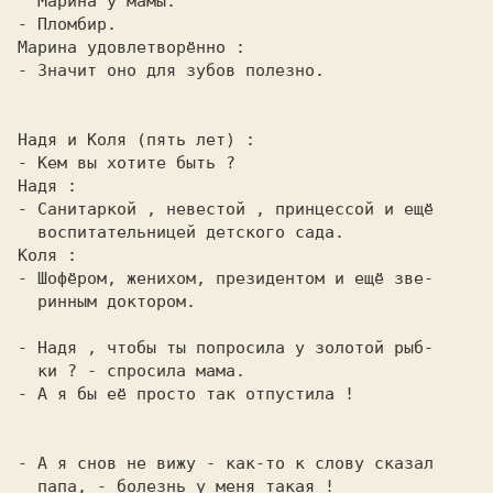
- Значит оно для зубов полезно.

- Санитаркой , невестой , принцессой и ещё

- Шофёром, женихом, президентом и ещё зве-

  ринным доктором.

- Надя , чтобы ты попросила у золотой рыб-

  ки ? 
- А я бы её просто так отпустила !

- А я снов не вижу 
- как-то к слову сказал

  папа, - 