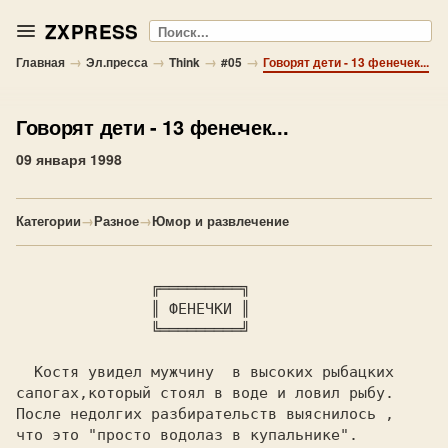
ZXPRESS
Поиск
→
→
→
→
Главная
Эл.пресса
Think
#05
Говорят дети - 13 фенечек...
Говорят дети
- 13 фенечек...
09 января 1998
Категории
→
Разное
→
Юмор и развлечение
 ╔═════════╗

               ║ 
ФЕНЕЧКИ 
║

               ╚═════════╝

  Костя увидел мужчину  в высоких рыбацких

сапогах,который стоял в воде и ловил рыбу.

После недолгих разбирательств выяснилось ,

что это 
"просто водолаз в купальнике".
