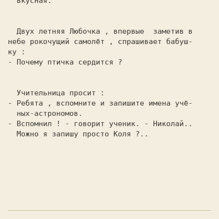
  вкусная.

Двух летняя Любочка , впервые  заметив в

небе рокочущий самолёт , спрашивает бабуш-

- Почему птичка сердится ?

- Ребята , вспомните и запишите имена учё-

- Вспомнил ! 
- говорит ученик. 
- Николай..

  Можно я запишу просто Коля ?..
