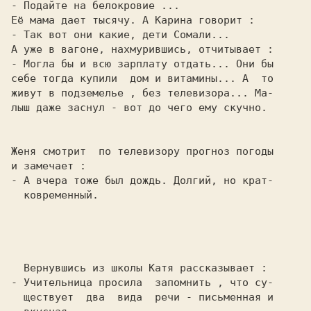
- Могла бы и всю зарплату отдать... Они бы

себе тогда купили  дом и витамины... А  то

живут в подземелье , без телевизора... Ма-

лыш даже заснул - вот до чего ему скучно.

Женя смотрит  по телевизору прогноз погоды

- А вчера тоже был дождь. Долгий, но крат-

  ковременный.

- Учительница просила  запомнить , что су-

  ществует  два  вида  речи - письменная и
