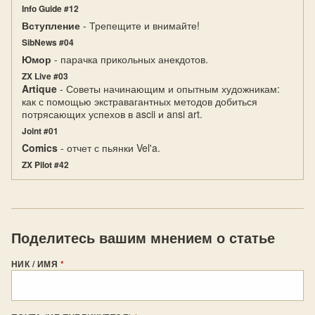
Info Guide #12
Вступление
- Трепещите и внимайте!
SibNews #04
Юмор
- парачка прикольных анекдотов.
ZX Live #03
Artique
- Советы начинающим и опытным художникам:
как с помощью экстравагантных методов добиться
потрясающих успехов в ascii и ansi art.
Joint #01
Comics
- отчет с пьянки Vel'a.
ZX Pilot #42
Поделитесь вашим мнением о статье
НИК / ИМЯ
*