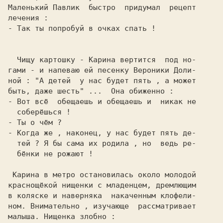
Маленький Павлик  быстро  придумал  рецепт

- Так ты попробуй в очках спать !

Чищу картошку - Карина вертится  под но-

гами - и напеваю ей песенку Вероники Доли-

ной : 
"А детей  у нас будет пять , а может

быть, даже шесть" 
- Вот всё  обещаешь и обещаешь и  никак не

- Когда же , наконец, у нас будет пять де-

  тей ? Я бы сама их родила , но  ведь ре-

  бёнки не рожают !

 Карина в метро остановилась около молодой

краснощёкой нищенки с младенцем, дремлющим

в коляске и наверняка  накаченным клофели-

ном. Внимательно , изучающе  рассматривает
