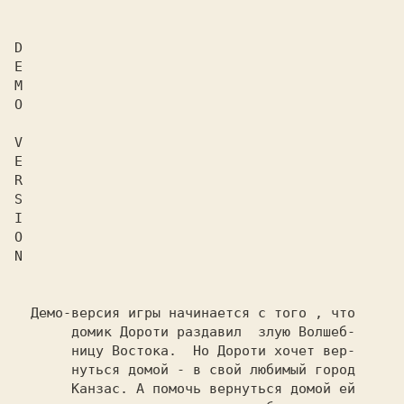
D

E

M

O

V

E

R

S

I

O

N

  Демо-версия игры начинается с того , что

       домик Дороти раздавил  злую Волшеб-

       ницу Востока.  Но Дороти хочет вер-

       нуться домой - в свой любимый город

       Канзас. А помочь вернуться домой ей
