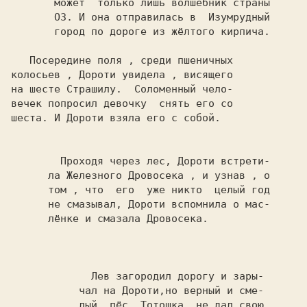
       может  только лишь волшебник страны

       ОЗ. И она отправилась в  Изумрудный

       город по дороге из жёлтого кирпича.

   Посередине поля , среди пшеничных

колосьев , Дороти увидела , висящего

на шесте Страшилу.  Соломенный чело-

вечек попросил девочку  снять его со

шеста. И Дороти взяла его с собой.

        Проходя через лес, Дороти встрети-

      ла Железного Дровосека , и узнав , о

      том , что  его  уже никто  целый год

      не смазывал, Дороти вспомнила о 
мас-

      лёнке 
и смазала Дровосека.

             Лев загородил дорогу и зары-

           чал на Дороти,но верный и сме-

           лый  пёс  
Тотошка 
 не дал свою
