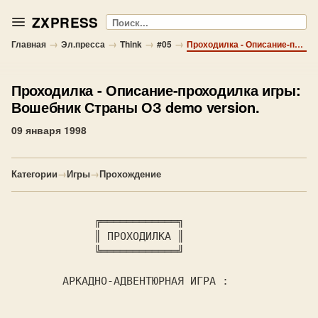
ZXPRESS
Поиск
→
→
→
→
Главная
Эл.пресса
Think
#05
Проходилка - Описание-проходилка игры: Вошебник Страны ОЗ demo version.
Проходилка
- Описание-проходилка игры:
Вошебник Страны ОЗ demo version.
09 января 1998
Категории
→
Игры
→
Прохождение
 ╔════════════╗

             ║ 
ПРОХОДИЛКА 
║

             ╚════════════╝

АРКАДНО-АДВЕНТЮРНАЯ ИГРА : 