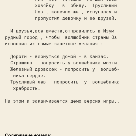
           хозяйку   в  обиду.  Трусливый

           Лев , конечно же , испугался и

           пропустил девочку и её друзей.

  И друзья,все вместе,отправились в Изум-

рудный город , чтобы 
исполнил их самые заветные желания :

 Дороти 
- вернуться домой - в Канзас.

 Страшила 
- попросить у волшебника мозги.

 Железный дровосек 
- попросить у  волшеб-

   ника сердце.

 Трусливый лев 
- попросить  у  волшебника

   храбрость.

На этом и заканчивается демо версия игры..

Содержание номера: