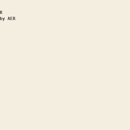
R
by AER