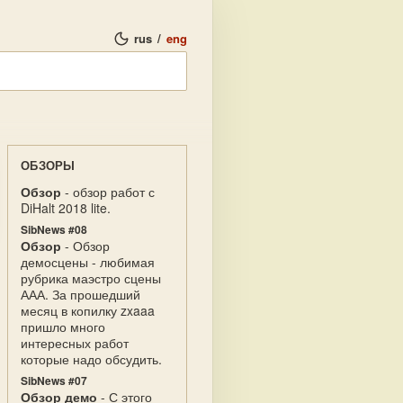
rus
/
eng
ОБЗОРЫ
Обзор
- обзор работ с
DiHalt 2018 lite.
SibNews #08
Обзор
- Обзор
демосцены - любимая
рубрика маэстро сцены
ААА. За прошедший
месяц в копилку zxaaa
пришло много
интересных работ
которые надо обсудить.
SibNews #07
Обзор демо
- С этого