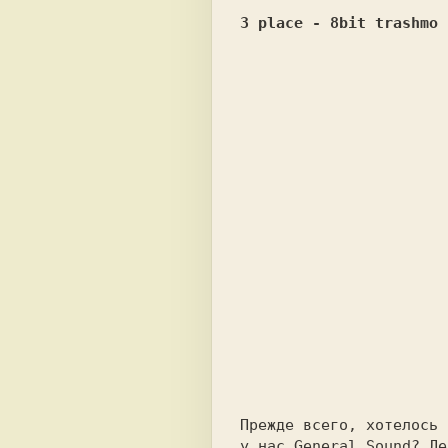
3 place - 8bit trashmo 
Прежде всего, хотелось 
у нас General Sound? Ле