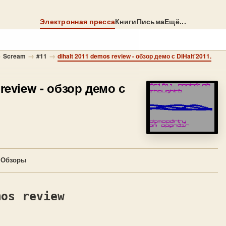
Электронная пресса
Книги
Письма
Ещё...
→
→
→
Scream
#11
dihalt 2011 demos review - обзор демо с DiHalt'2011.
 review
- обзор демо с
→
Обзоры
mos review