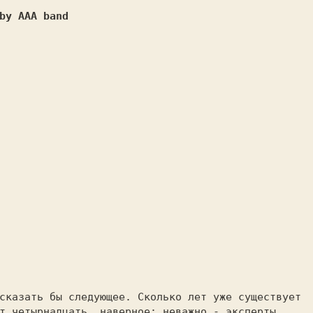
by AAA band
сказать бы следующее. Сколько лет уже существует
т четырнадцать, наверное; неважно - эксперты