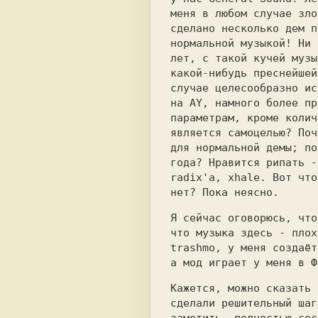
меня в любом случае зло
сделано несколько дем п
нормальной музыкой! Ни 
лет, с такой кучей музы
какой-нибудь преснейшей
случае целесообразно ис
на AY, намного более пр
параметрам, кроме колич
является самоцелью? Поч
для нормальной демы; по
года? Нравится рипать -
radix'а, xhale. Вот что
нет? Пока неясно.
Я сейчас оговорюсь, что
что музыка здесь - плох
trashmo, у меня создаёт
а мод играет у меня в Ф
Кажется, можно сказать 
сделали решительный шаг
заметить, полностью сос