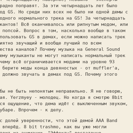
радно поправят. За эти четырнадцать лет было
од GS. Но среди них всех не было ни одной демы с
одного нормального трека на GS! За четырнадцать
кантов! Всё оканчивалось или рипнутым модом, или
 попсой. Вопрос в том, насколько вообще в таком
пользовать GS в демах, если можно написать трек
иятно звучащий и вообще лучший по всем
ества каналов? Почему музыка на General Sound
ему музыканты не могут написать нормальный трек
чему всё ограничивается модами на уровне 93
 берите моды конца девяностых - от muffler'а,
 должно звучать в демах под GS. Почему этого
бы не быть непонятым неправильно. Я не говорю,
ая. Yerzmyey - молодец. Но когда я смотрю 8bit
ся ощущение, что дема идёт с выключенным звуком,
убаре. Впрочем - к делу.
с долей уверенности, что этой демой AAA Band
 вперёд. 8 bit trashmo, как вы уже могли
тоит из анимации. "Эффекты" достаточно