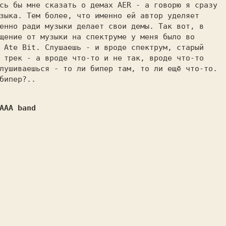
сь бы мне сказать о демах AER - а говорю я сразу
зыка. Тем более, что именно ей автор уделяет
енно ради музыки делает свои демы. Так вот, в
щение от музыки на спектруме у меня было во
 Ate Bit. Слушаешь - и вроде спектрум, старый
 трек - а вроде что-то и не так, вроде что-то
лушиваешься - то ли бипер там, то ли ещё что-то.
бипер?..
AAA band