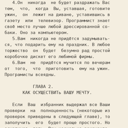
4
.Он  никогда  не будет раздражать Вас

тем,  что,  когда  Вы, уставшая, готовите

ужин,  он  лежит на диване, уставившись в

газету  или  телевизор. Программист знает

своё место лучше любой дрессированной со-

баки. Оно за компьютером.                

5
.Вам  никогда не придётся задумывать-

ся, что подарить ему на праздник. В любое

торжество  он  будет  безумно рад простой

коробочке дискет его любимой фирмы.      

6
.Вам  не  придётся мучится по вечерам

от  того,  что  приготовить  ему на ужин.

Програмисты всеядны.                     

ГЛАВА 2.
КАК ОСУЩЕСТВИТь ВАШУ МЕЧТУ. 
   Если  Ваш  избранник выдержал все Ваши

проверок приведены в следующей главе), то

заполучить  его  будет проще простого. Но
