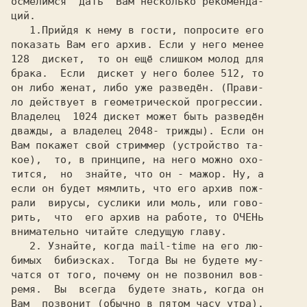
осмелимся  дать  Вам несколько рекоменда-

ций.                                     

1
.Прийдя к нему в гости, попросите его

показать Вам его архив. Если у него менее

128  дискет,  то он ещё слишком молод для

брака.  Если  дискет у него более 512, то

он либо женат, либо уже разведён. (Прави-

ло действует в геометрической прогрессии.

Владелец  1024 дискет может быть разведён

дважды, а владелец 2048- трижды). Если он

Вам покажет свой стриммер (устройство та-

кое),  то, в принципе, на него можно охо-

тится,  но  знайте, что он - мажор. Ну, а

если он будет мямлить, что его архив пож-

рали  вирусы, суслики или моль, или гово-

рить,  что  его архив на работе, то ОЧЕНь

внимательно читайте следущую главу.      

2
. Узнайте, когда mail-time на его лю-

бимых  бибиэсках.  Тогда Вы не будете му-

ремя.  Вы  всегда  будете знать, когда он

Вам  позвонит (обычно в пятом часу утра).
