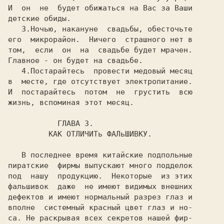
И  он  не  будет обижаться на Вас за Ваши

детские обиды.                           

3
.Ночью, накануне  свадьбы, обесточьте

его  микрорайон.  Ничего  страшного нет в

том,  если  он  на  свадьбе будет мрачен.

Главное - он будет на свадьбе.           

4
.Постарайтесь  провести медовый месяц

в  месте, где отсутствует электропитание.

И  постарайтесь  потом  не  грустить  всю

жизнь, вспоминая этот месяц.             

ГЛАВА 3.
 КАК ОТЛИЧИТь ФАЛьШИВКУ.
   В последнее время китайские подпольные

пиратские  фирмы выпускают много подделок

под  нашу  продукцию.  Некоторые  из этих

фальшивок  даже  не имеют видимых внешних

дефектов и имеют нормальный разрез глаз и

са. Не раскрывая всех секретов нашей фир-
