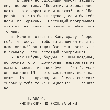
4
. В самый неподходящий момент задайте

ему  вопрос типа: "Любимый, а хаевая дис-

кета  - это хорошая или плохая?" или "До-

рогой,  а  что бы ты сделал, если бы тебе

дали  по  фрекам?". Настоящий программист

ответит  на  такие  вопросы  в любом сос-

тоянии.                                  

5
. Если в  ответ на Вашу фразу: "Доро-

гой,  я  хочу,  чтобы ты запомнил меня на

всю  жизнь!" он тащит Вас не в постель, а

к сканеру - это настоящий программист.   

6
. Как-нибудь, будучи  с  ним наедине,

попросите  его  где-нибудь  нацарапать на

память  слово  из трех букв - "инт". Если

он  напишет INT - это системщик, если на-

пишет  int  - прикладник, А если спросит:

"Разве у тебя такие инициалы?"  -  гоните

вон.                                     

ГЛАВА 4.
ИНСТРУКЦИИ ПО ЭКСПЛУАТАЦИИ.