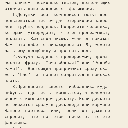
мы, опишем  несколько тестов, позволяющих

отличить наше изделие от фальшивки.      

1
.Девушки  без  комплексов  могут вос-

пользоваться тестом для отбраковки наибо-

лее  грубых подделок. Попросите человека,

который  утверждает,  что он программист,

показать  Вам свой писюк. Если он покажет

Вам  что-либо  отличающееся от РС, можете

дать ему подщёчину и прогнать вон.       

2
.Будучи наедине с проверяемым, произ-

несите  фразу: "Мама рОдная!" или "РоднАя

мама!".  Настоящий программист сразу ска-

жет: "Где?" и  начнет озираться в поисках

платы.                                   

3
.Пригласите  своего  избранника куда-

нибудь,  где  есть  компьютер, и положите

рядом с компьютером дискету. Если дискета

не окажется сразу в дисководе или кармане

Вашего  партнера, или,  если  он  даже не

спросит,  что  на  этой  дискете,  то это
