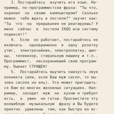
   3. 
пример, по-программистски фраза: "Ты что,

охренел  за  своим  компьютером?  Сколько

можно  тебя ждать в постели?" звучит как:

"Ты  что  на  прерывания не реагируешь? У

меня  сейчас  в  постели IRQO всю систему

   4. 
 Если  он работает, постарайтесь не

включать   одновременно  в  одну  розетку

утюг,  электрочайник, электроплитку, щип-

Программист,  несохранивший свою програм-

му, бывает 
СТРАЩЕН! 
   5. 
 Постарайтесь выучить наизусть звук

коннекта (или, если Ваш муж сисоп, то вы-

зова сисопа на ель). Это может пригодить-

ся Вам во многих жизненых ситуациях. Нап-

ример,  заходит  муж  на  кухню и требует

есть,  а  ужин  не готов. Просвистите эту

волшебную  музыкальную  фразу и Вы будете

приятно  удивлены  тем, как быстро он ис-
