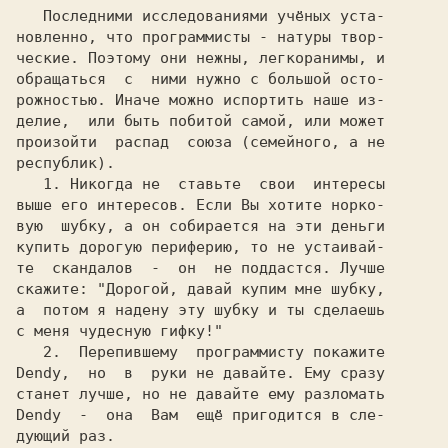
   Последними исследованиями учёных уста-

новленно, что программисты - натуры твор-

ческие. Поэтому они нежны, легкоранимы, и

обращаться  с  ними нужно с большой осто-

рожностью. Иначе можно испортить наше из-

делие,  или быть побитой самой, или может

произойти  распад  союза (семейного, а не

   1. 
Никогда не  ставьте  свои  интересы

выше его интересов. Если Вы хотите норко-

вую  шубку, а он собирается на эти деньги

купить дорогую периферию, то не устаивай-

те  скандалов  -  он  не поддастся. Лучше

скажите: "Дорогой, давай купим мне шубку,

а  потом я надену эту шубку и ты сделаешь

   2. 
 Перепившему  программисту покажите

Dendy,  но  в  руки не давайте. Ему сразу

станет лучше, но не давайте ему разломать

Dendy  -  она  Вам  ещё пригодится в сле-
