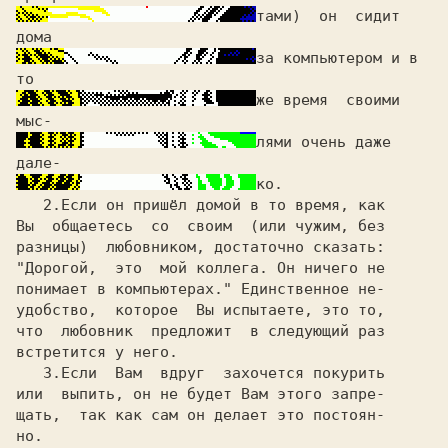
тами)  он  сидит 
за компьютером и в 
же время  своими 
лями очень даже 
2
.Если он пришёл домой в то время, как

Вы  общаетесь  со  своим  (или чужим, без

разницы)  любовником, достаточно сказать:

"Дорогой,  это  мой коллега. Он ничего не

понимает в компьютерах." Единственное не-

удобство,  которое  Вы испытаете, это то,

что  любовник  предложит  в следующий раз

встретится у него.                       

3
или  выпить, он не будет Вам этого запре-

щать,  так как сам он делает это постоян-

но.                                      
