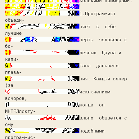
1.
Программист 
няет  в  себе  
черты  человека с 
лезнью  Дауна и 
тана  дальнего 
ния. Каждый вечер 
исключением  
когда  он 
ально  общается с 
подобными 