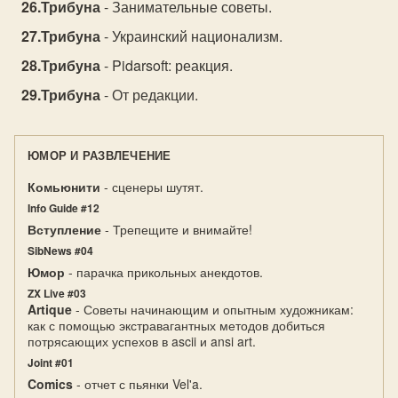
Трибуна
- Занимательные советы.
Трибуна
- Украинский национализм.
Трибуна
- Pidarsoft: реакция.
Трибуна
- От редакции.
ЮМОР И РАЗВЛЕЧЕНИЕ
Комьюнити
- сценеры шутят.
Info Guide #12
Вступление
- Трепещите и внимайте!
SibNews #04
Юмор
- парачка прикольных анекдотов.
ZX Live #03
Artique
- Советы начинающим и опытным художникам:
как с помощью экстравагантных методов добиться
потрясающих успехов в ascii и ansi art.
Joint #01
Comics
- отчет с пьянки Vel'a.