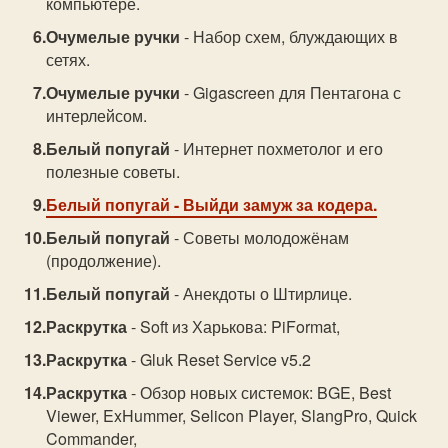
компьютере.
Очумелые ручки
- Набор схем, блуждающих в
сетях.
Очумелые ручки
- Gigascreen для Пентагона с
интерлейсом.
Белый попугай
- Интернет похметолог и его
полезные советы.
Белый попугай
- Выйди замуж за кодера.
Белый попугай
- Советы молодожёнам
(продолжение).
Белый попугай
- Анекдоты о Штирлице.
Раскрутка
- Soft из Харькова: PiFormat,
Раскрутка
- Gluk Reset Service v5.2
Раскрутка
- Обзор новых системок: BGE, Best
Viewer, ExHummer, Selicon Player, SlangPro, Quick
Commander,