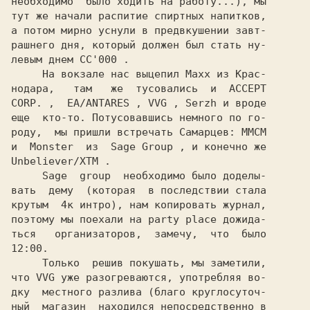
необходимо  было ходить на работу...), мы

тут же начали распитие спиртных напитков,

а потом мирно уснули в предвкушении завт-

рашнего дня, который должен был стать ну-

левым днем 
СС'000 
.

     На вокзале нас выцепил 
Maxx 
из Крас-

нодара,   там   же  тусовались  и  
ACCEPT

CORP. 
,  
EA/ANTARES 
, 
VVG 
, 
Serzh 
и вроде

еще  кто-то. Потусовавшись немного по го-

роду,  мы пришли встречать Самарцев: 
и  
Monster  
из  
Sage Group 
Unbeliever/XTM 
.

Sage  group  
необходимо было доделы-

вать  дему  (которая  в последствии стала

крутым  4к интро), нам копировать журнал,

поэтому мы поехали на party place дожида-

ться   организаторов,  замечу,  что  было

12:00.

     Только  решив покушать, мы заметили,

что 
VVG 
уже разогреваются, употребляя во-

дку  местного разлива (благо круглосуточ-

ный  магазин  находился непосредственно в
