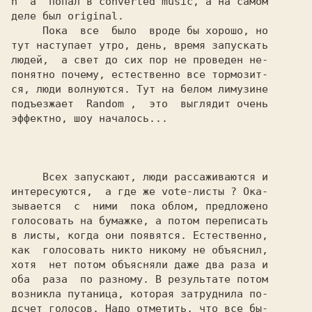
n 
'a  попал в converted music, a на самом

деле был original.

     Пока  все  было  вроде бы хорошо, но

тут наступает утро, день, время запускать

людей,  а свет до сих пор не проведен не-

понятно почему, естественно все тормозит-

ся, люди волнуются. Тут на белом лимузине

подъезжает  
Random 
,  это  выглядит очень

эффектно, шоу началось...

     Всех запускают, люди рассаживаются и

интересуются,  а где же vote-листы ? Ока-

зывается  с  ними  пока облом, предложено

голосовать на бумажке, а потом переписать

в листы, когда они появятся. Естественно,

как  голосовать никто никому не объяснил,

хотя  нет потом объясняли даже два раза и

оба  раза  по разному. В результате потом

возникла путаница, которая затруднила по-

дсчет голосов. Надо отметить, что все бы-
