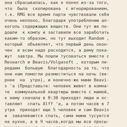
она сбрасывалась, как я понял из-за того,

что  была  скопирована  с игнорированием,

т.к. RMG все время парти чувствовали себя

очень неплохо, благодаря употреблению ал-

коголь содержащих веществ. Они тут же по-

дошли  к компу и заставили все заработать

каким-то образом, но тут выходит 
Random 
,

который  объявляет, что первый день окон-

чен  и всем надо расходится, а дему пока-

Research 
и 
Beavis/Volgasoft 
, которым пе-

редаем  большую  благодарность за то, что

они нам помогли разместиться на ночь (ве-

рнее  на  утро), и конечно-же маме 
Beavi-

s 
'a (Представьте: человек живет в комна-

те  коммунальной квартиры вместе с мамой,

к нему сначала в 0:30 приходят люди и ос-

тавляют  спать 
Alff 
'a, а потом часов в 7

утра  приходят еще 5 человек и сам 
и  заваливаются спать, сама мама тусуется

на кухне, а в 9 часов,когда мы все просы-
