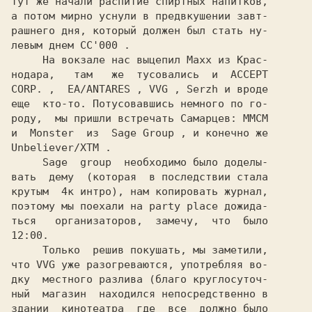
тут же начали распитие спиртных напитков,

а потом мирно уснули в предвкушении завт-

рашнего дня, который должен был стать ну-

левым днем 
СС'000 
.

     На вокзале нас выцепил 
Maxx 
из Крас-

нодара,   там   же  тусовались  и  
ACCEPT

CORP. 
,  
EA/ANTARES 
, 
VVG 
, 
Serzh 
и вроде

еще  кто-то. Потусовавшись немного по го-

роду,  мы пришли встречать Самарцев: 
и  
Monster  
из  
Sage Group 
Unbeliever/XTM 
.

Sage  group  
необходимо было доделы-

вать  дему  (которая  в последствии стала

крутым  4к интро), нам копировать журнал,

поэтому мы поехали на party place дожида-

ться   организаторов,  замечу,  что  было

12:00.

     Только  решив покушать, мы заметили,

что 
VVG 
уже разогреваются, употребляя во-

дку  местного разлива (благо круглосуточ-

ный  магазин  находился непосредственно в

здании  кинотеатра  где  все  должно было
