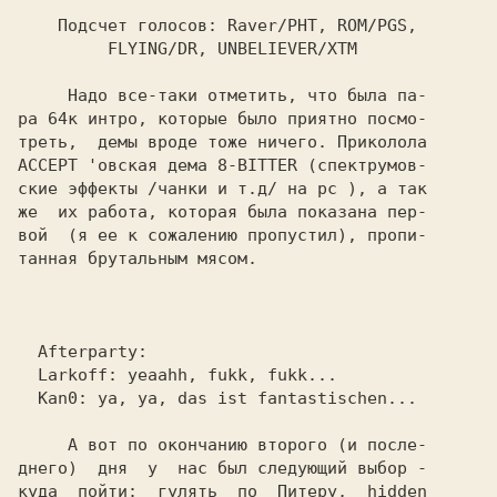
Подсчет голосов: 
Raver/PHT, ROM/PGS,

         FLYING/DR, UNBELIEVER/XTM

Надо все-таки отметить, что была па-

ра 64к интро, которые было приятно посмо-

ACCEPT 
'овская дема 
8-BITTER 
(спектрумов-

ские эффекты /чанки и т.д/ на 
pc 
), a так

же  их работа, которая была показана пер-

вой  (я ее к сожалению пропустил), пропи-

танная брутальным мясом.

Afterparty:

Larkoff: 
yeaahh, fukk, fukk...

Kan0: 
ya, ya, das ist fantastischen...

     А вот по окончанию второго (и после-

днего)  дня  у  нас был следующий выбор -

куда  пойти:  гулять  по  Питеру,  hidden
