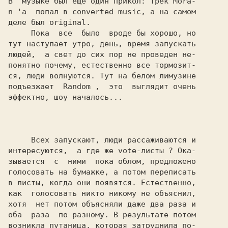
В  музыке был еще один прикол: трек 
Mora-

n 
'a  попал в converted music, a на самом

деле был original.

     Пока  все  было  вроде бы хорошо, но

тут наступает утро, день, время запускать

людей,  а свет до сих пор не проведен не-

понятно почему, естественно все тормозит-

ся, люди волнуются. Тут на белом лимузине

подъезжает  
Random 
,  это  выглядит очень

эффектно, шоу началось...

     Всех запускают, люди рассаживаются и

интересуются,  а где же vote-листы ? Ока-

зывается  с  ними  пока облом, предложено

голосовать на бумажке, а потом переписать

в листы, когда они появятся. Естественно,

как  голосовать никто никому не объяснил,

хотя  нет потом объясняли даже два раза и

оба  раза  по разному. В результате потом

возникла путаница, которая затруднила по-
