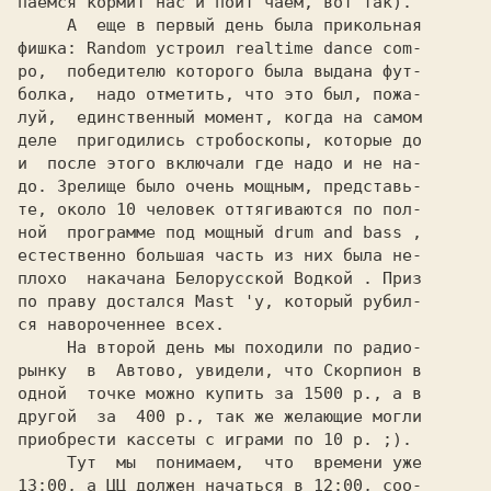
паемся кормит нас и поит чаем, вот так).

     А  еще в первый день была прикольная

фишка: 
Random 
устроил realtime dance com-

po,  победителю которого была выдана фут-

болка,  надо отметить, что это был, пожа-

луй,  единственный момент, когда на самом

деле  пригодились стробоскопы, которые до

и  после этого включали где надо и не на-

до. Зрелище было очень мощным, представь-

те, около 10 человек оттягиваются по пол-

ной  программе под мощный 
drum and bass 
,

естественно большая часть из них была не-

плохо  накачана 
Белорусской Водкой 
. Приз

по праву достался 
Mast 
'у, который рубил-

ся навороченнее всех.

     На второй день мы походили по радио-

рынку  в  Автово, увидели, что 
Скорпион 
в

одной  точке можно купить за 1500 р., а в

другой  за  400 р., так же желающие могли

приобрести кассеты с играми по 10 р. ;).

     Тут  мы  понимаем,  что  времени уже

13:00, а 
ЦЦ 
должен начаться в 12:00, соо-
