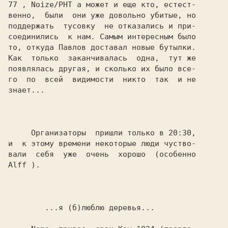
77 
, 
Noize/PHT 
а может и еще кто, естест-

венно,  были  они уже довольно убитые, но

поддержать  тусовку  не отказались и при-

соединились  к нам. Самым интересным было

то, откуда 
Павлов 
доставал новые бутылки.

Как  только  заканчивалась  одна,  тут же

появлялась другая, и сколько их было все-

го  по  всей  видимости  никто  так  и не

знает...

     Организаторы  пришли только в 20:30,

и  к этому времени некоторые люди чуство-

Alff 
).

...я (б)люблю деревья...
