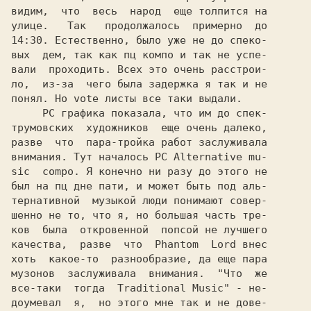
видим,  что  весь  народ  еще толпится на

улице.   Так   продолжалось  примерно  до

14:30. Естественно, было уже не до спеко-

вых  дем, так как пц компо и так не успе-

вали  проходить. Всех это очень расстрои-

ло,  из-за  чего была задержка я так и не

понял. Но vote листы все таки выдали.

PC 
графика показала, что им до спек-

трумовских  художников  еще очень далеко,

разве  что  пара-тройка работ заслуживала

внимания. Тут началось PC Alternative mu-

sic  compo. Я конечно ни разу до этого не

был на пц дне пати, и может быть под аль-

тернативной  музыкой люди понимают совер-

шенно не то, что я, но большая часть тре-

ков  была  откровенной  попсой не лучшего

качества,  разве  что  
Phantom  Lord 
внес

хоть  какое-то  разнообразие, да еще пара

музонов  заслуживала  внимания.  
"Что  же

все-таки  тогда  Traditional Music" 
- не-

доумевал  я,  но этого мне так и не дове-
