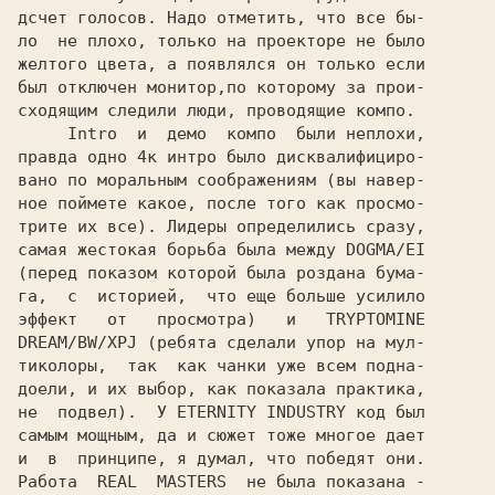
дсчет голосов. Надо отметить, что все бы-

ло  не плохо, только на проекторе не было

желтого цвета, а появлялся он только если

был отключен монитор,по которому за прои-

сходящим следили люди, проводящие компо.

     Intro  и  демо  компо  были неплохи,

правда одно 4к интро было дисквалифициро-

вано по моральным соображениям (вы навер-

ное поймете какое, после того как просмо-

трите их все). Лидеры определились сразу,

самая жестокая борьба была между 
(перед показом которой была роздана бума-

га,  с  историей,  что еще больше усилило

эффект   от   просмотра)   и   
TRYPTOMINE

DREAM/BW/XPJ 
(ребята сделали упор на мул-

тиколоры,  так  как чанки уже всем подна-

доели, и их выбор, как показала практика,

не  подвел).  У 
ETERNITY INDUSTRY 
код был

самым мощным, да и сюжет тоже многое дает

и  в  принципе, я думал, что победят они.

Работа  
REAL  MASTERS  
не была показана -
