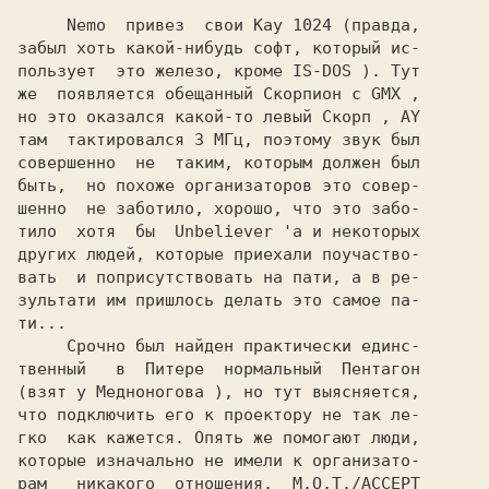
Nemo  
привез  свои 
Kay 1024 
(правда,

забыл хоть какой-нибудь софт, который ис-

пользует  это железо, кроме 
IS-DOS 
). Тут

же  появляется обещанный 
Cкорпион 
с 
GMX 
,

но это оказался какой-то левый 
Скорп 
, 
там  тактировался 3 МГц, поэтому звук был

совершенно  не  таким, которым должен был

быть,  но похоже организаторов это совер-

шенно  не заботило, хорошо, что это забо-

тило  хотя  бы  
Unbeliever 
'a и некоторых

других людей, которые приехали поучаство-

вать  и поприсутствовать на пати, а в ре-

зультати им пришлось делать это самое па-

ти...

     Срочно был найден практически единс-

твенный   в  Питере  нормальный  
(взят у 
Медноногова 
), но тут выясняется,

что подключить его к проектору не так ле-

гко  как кажется. Опять же помогают люди,

которые изначально не имели к организато-

рам   никакого  отношения.  
M.O.T./ACCEPT
