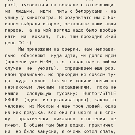
part, тусоваться на вокзале с отъезжающи-

ми  людьми,  идти  пить с белорусами - на

улицу у кинотеатра. В результате мы с 
Во-

ваном 
выбрали второе, остальные наши люди

первое,  а на мой взгляд надо было вообще

идти  на  вокзал,  т.к. там проходил 3-ий

день 
СС 
:(.

     Мы приезжаем на озерки, нам неправи-

льно  объясняют  куда идти, мы долго идем

(времени уже 0:30, т.е. назад нам в любом

случае  не  уехать),  спрашиваем еще раз,

идем правильно, но приходим не совсем ту-

да  куда  нужно. Так мы и ходили ночью по

незнакомым  лесным  насаждениям,  пока не

нашли   следующую  тусовку:  
Hunter/STYLE

GROUP  
(один  из организаторов), какой-то

человек  из Москвы и еще трое людей, одна

из них девушка, все они 
пц 
users и к 
спе-

ку   
практически  никакого  отношения  не

имеют. В общем там была водка, практичес-

ки  не было закуски, я очень хотел спать,
