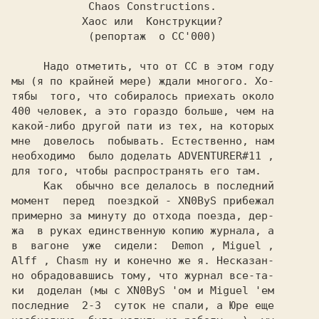
       Chaos Constructions.

           Хаос или  Конструкции?

            (репортаж  о CC'000)

    Надо отметить, что от 
CC 
в этом году

мы (я по крайней мере) ждали многого. Хо-

тябы  того, что собиралось приехать около

400 человек, а это гораздо больше, чем на

какой-либо другой пати из тех, на которых

мне  довелось  побывать. Естественно, нам

необходимо  было доделать 
ADVENTURER#11 
,

для того, чтобы распространять его там.

     Как  обычно все делалось в последний

момент  перед  поездкой - 
XN0ByS 
прибежал

примерно за минуту до отхода поезда, дер-

жа  в руках единственную копию журнала, а

в  вагоне  уже  сидели:  
Demon 
, 
Miguel 
Alff 
, 
Chasm 
ну и конечно же я. Несказан-

но обрадовавшись тому, что журнал все-та-

ки  доделан (мы с 
XN0ByS 
'ом и 
Miguel 
'ем

последние  2-3  суток не спали, а 
Юре 
еще
