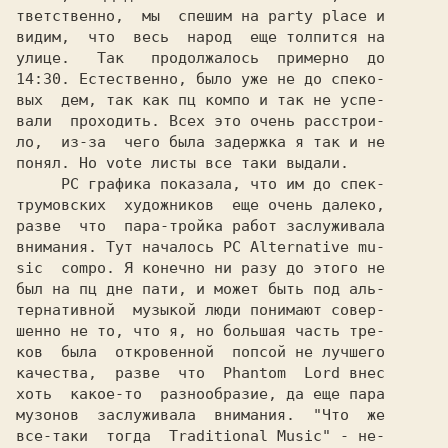
тветственно,  мы  спешим на party place и

видим,  что  весь  народ  еще толпится на

улице.   Так   продолжалось  примерно  до

14:30. Естественно, было уже не до спеко-

вых  дем, так как пц компо и так не успе-

вали  проходить. Всех это очень расстрои-

ло,  из-за  чего была задержка я так и не

понял. Но vote листы все таки выдали.

PC 
графика показала, что им до спек-

трумовских  художников  еще очень далеко,

разве  что  пара-тройка работ заслуживала

внимания. Тут началось PC Alternative mu-

sic  compo. Я конечно ни разу до этого не

был на пц дне пати, и может быть под аль-

тернативной  музыкой люди понимают совер-

шенно не то, что я, но большая часть тре-

ков  была  откровенной  попсой не лучшего

качества,  разве  что  
Phantom  Lord 
внес

хоть  какое-то  разнообразие, да еще пара

музонов  заслуживала  внимания.  
"Что  же

все-таки  тогда  Traditional Music" 
- не-
