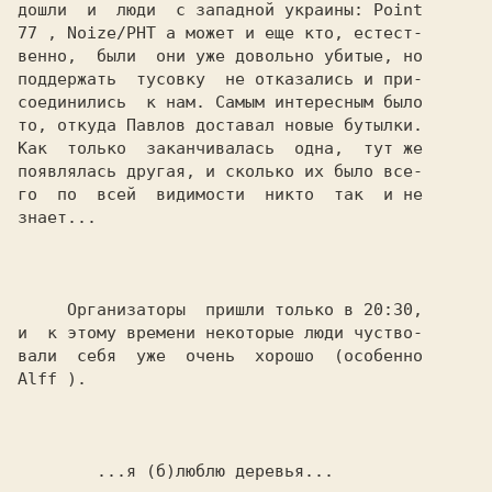
дошли  и  люди  с западной украины: 
Point

77 
, 
Noize/PHT 
а может и еще кто, естест-

венно,  были  они уже довольно убитые, но

поддержать  тусовку  не отказались и при-

соединились  к нам. Самым интересным было

то, откуда 
Павлов 
доставал новые бутылки.

Как  только  заканчивалась  одна,  тут же

появлялась другая, и сколько их было все-

го  по  всей  видимости  никто  так  и не

знает...

     Организаторы  пришли только в 20:30,

и  к этому времени некоторые люди чуство-

Alff 
).

...я (б)люблю деревья...
