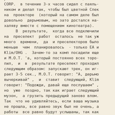
CORP.  
в течение 3-х часов сидел с паяль-

ником и делал так, чтобы был цветной 
на  проекторе  (который на самом деле был

довольно  дерьмовым, но зато достался на-

халяву вместе с помещением кинотеатра).

     В  результате,  когда все подключили

на  преселект  работ  осталось  не так уж

много  времени,  да  и преселекторов было

меньше  чем  планировалось  - только 
ЕА 
Klim/OHG 
.  Зачем-то за комп посадили еще

и 
M.O.T. 
'a, который постоянно всех торо-

пил,  и  в  результате преселект проходил

следующим образом: запускают трек, он иг-

рает 3-5 сек., 
M.O.T. 
говорит: 
"А, дерьмо

вычеркивай" 
,  и  ставит  следующий, 
говорит: 
"Подожди, давай еще послушаем" 
,

но  уже  поздно, так как играет следующий

музон,  а грузить предыдущий заново влом.

Так  что не удивляйтесь, если ваша музыка

не прошла, все равно звук был не очень, а

работы  все равно будут услышаны, так как
