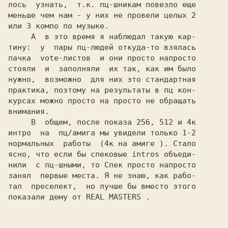
лось  узнать,  т.к. пц-шникам повезло еще

меньше чем нам - у них не провели целых 2

или 3 компо по музыке.

     А  в это время я наблюдал такую кар-

тину:  у  пары пц-людей откуда-то взялась

пачка  vote-листов  и они просто напросто

стояли  и  заполняли  их так, как им было

нужно,  возможно  для них это стандартная

практика, поэтому на результаты в 
пц 
кон-

курсах можно просто на просто не обращать

внимания.

     В  общем, после показа 256, 512 и 4к

интро  на  
пц/амига 
мы увидели только 1-2

нормальных  работы  (4к на 
амиге 
). Стало

ясно, что если бы спековые intros объеди-

нили  с пц-шными, то 
Спек 
просто напросто

занял  первые места. Я не знаю, как рабо-

тал  преселект,  но лучше бы вместо этого

показали дему от 
REAL MASTERS 
.
