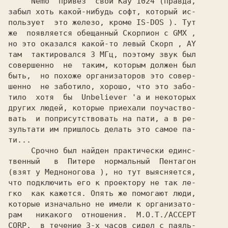
Nemo  
привез  свои 
Kay 1024 
(правда,

забыл хоть какой-нибудь софт, который ис-

пользует  это железо, кроме 
IS-DOS 
). Тут

же  появляется обещанный 
Cкорпион 
с 
GMX 
,

но это оказался какой-то левый 
Скорп 
, 
там  тактировался 3 МГц, поэтому звук был

совершенно  не  таким, которым должен был

быть,  но похоже организаторов это совер-

шенно  не заботило, хорошо, что это забо-

тило  хотя  бы  
Unbeliever 
'a и некоторых

других людей, которые приехали поучаство-

вать  и поприсутствовать на пати, а в ре-

зультати им пришлось делать это самое па-

ти...

     Срочно был найден практически единс-

твенный   в  Питере  нормальный  
(взят у 
Медноногова 
), но тут выясняется,

что подключить его к проектору не так ле-

гко  как кажется. Опять же помогают люди,

которые изначально не имели к организато-

рам   никакого  отношения.  
M.O.T./ACCEPT

CORP.  
в течение 3-х часов сидел с паяль-
