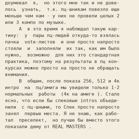
доумевал  я,  но этого мне так и не дове-

лось  узнать,  т.к. пц-шникам повезло еще

меньше чем нам - у них не провели целых 2

или 3 компо по музыке.

     А  в это время я наблюдал такую кар-

тину:  у  пары пц-людей откуда-то взялась

пачка  vote-листов  и они просто напросто

стояли  и  заполняли  их так, как им было

нужно,  возможно  для них это стандартная

практика, поэтому на результаты в 
пц 
кон-

курсах можно просто на просто не обращать

внимания.

     В  общем, после показа 256, 512 и 4к

интро  на  
пц/амига 
мы увидели только 1-2

нормальных  работы  (4к на 
амиге 
). Стало

ясно, что если бы спековые intros объеди-

нили  с пц-шными, то 
Спек 
просто напросто

занял  первые места. Я не знаю, как рабо-

тал  преселект,  но лучше бы вместо этого

показали дему от 
REAL MASTERS 
.
