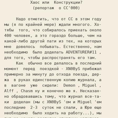
           Хаос или  Конструкции?

            (репортаж  о CC'000)

    Надо отметить, что от 
CC 
в этом году

мы (я по крайней мере) ждали многого. Хо-

тябы  того, что собиралось приехать около

400 человек, а это гораздо больше, чем на

какой-либо другой пати из тех, на которых

мне  довелось  побывать. Естественно, нам

необходимо  было доделать 
ADVENTURER#11 
,

для того, чтобы распространять его там.

     Как  обычно все делалось в последний

момент  перед  поездкой - 
XN0ByS 
прибежал

примерно за минуту до отхода поезда, дер-

жа  в руках единственную копию журнала, а

в  вагоне  уже  сидели:  
Demon 
, 
Miguel 
Alff 
, 
Chasm 
ну и конечно же я. Несказан-

но обрадовавшись тому, что журнал все-та-

ки  доделан (мы с 
XN0ByS 
'ом и 
Miguel 
'ем

последние  2-3  суток не спали, а 
Юре 
еще

необходимо  было ходить на работу...), мы
