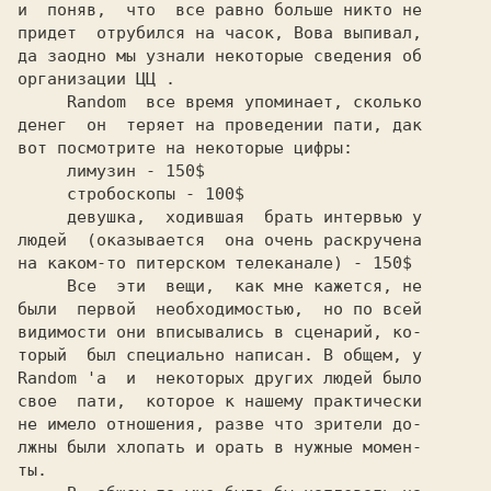
и  поняв,  что  все равно больше никто не

придет  отрубился на часок, 
Вова 
выпивал,

да заодно мы узнали некоторые сведения об

организации 
ЦЦ 
.

Random  
все время упоминает, сколько

денег  он  теряет на проведении пати, дак

вот посмотрите на некоторые цифры:

     лимузин - 150$

     стробоскопы - 100$

     девушка,  ходившая  брать интервью у

людей  (оказывается  она очень раскручена

на каком-то питерском телеканале) - 150$

     Все  эти  вещи,  как мне кажется, не

были  первой  необходимостью,  но по всей

видимости они вписывались в сценарий, ко-

Random 
'a  и  некоторых других людей было

свое  пати,  которое к нашему практически

не имело отношения, разве что зрители до-

лжны были хлопать и орать в нужные момен-

ты.
