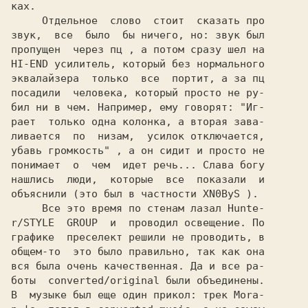
ках.

     Отдельное  слово  стоит  сказать про

звук,  все  было  бы ничего, но: звук был

пропущен  через 
пц 
, а потом сразу шел на

HI-END усилитель, который без нормального

эквалайзера  только  все  портит, а за 
посадили  человека, который просто не ру-

бил ни в чем. Например, ему говорят: 
"Иг-

рает  только одна колонка, а вторая зава-

ливается  по  низам,  усилок отключается,

убавь громкость" 
, а он сидит и просто не

понимает  о  чем  идет речь... Слава богу

нашлись  люди,  которые  все  показали  и

объяснили (это был в частности 
XN0ByS 
).

     Все это время по стенам лазал 
Hunte-

r/STYLE  GROUP  
и  проводил освещение. По

графике  преселект решили не проводить, в

общем-то  это было правильно, так как она

вся была очень качественная. Да и все ра-

боты  converted/original были объединены.

В  музыке был еще один прикол: трек 
Mora-
