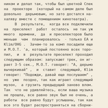
ником и делал так, чтобы был цветной 
на  проекторе  (который на самом деле был

довольно  дерьмовым, но зато достался на-

халяву вместе с помещением кинотеатра).

     В  результате,  когда все подключили

на  преселект  работ  осталось  не так уж

много  времени,  да  и преселекторов было

меньше  чем  планировалось  - только 
ЕА 
Klim/OHG 
.  Зачем-то за комп посадили еще

и 
M.O.T. 
'a, который постоянно всех торо-

пил,  и  в  результате преселект проходил

следующим образом: запускают трек, он иг-

рает 3-5 сек., 
M.O.T. 
говорит: 
"А, дерьмо

вычеркивай" 
,  и  ставит  следующий, 
говорит: 
"Подожди, давай еще послушаем" 
,

но  уже  поздно, так как играет следующий

музон,  а грузить предыдущий заново влом.

Так  что не удивляйтесь, если ваша музыка

не прошла, все равно звук был не очень, а

работы  все равно будут услышаны, так как

все это будет распространяться на сборни-
