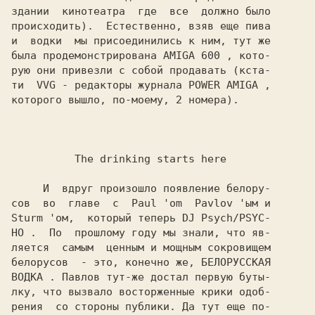
здании  кинотеатра  где  все  должно было

происходить).  Естественно, взяв еще пива

и  водки  мы присоединились к ним, тут же

была продемонстрирована 
AMIGA 600 
, кото-

рую они привезли с собой продавать (кста-

ти  
VVG 
- редакторы журнала 
POWER AMIGA 
,

которого вышло, по-моему, 2 номера).

The drinking starts here

   И  вдруг произошло появление белору-

сов  во  главе  с  
Paul 
'om  
Pavlov 
Sturm 
'ом,  который теперь 
DJ Psych/PSYC-

HO 
.  По  прошлому году мы знали, что яв-

ляется  самым  ценным и мощным сокровищем

белорусов  - это, конечно же, БЕЛОРУССКАЯ

ВОДКА 
. 
Павлов 
тут-же достал первую буты-

лку, что вызвало восторженные крики одоб-

рения  со стороны публики. Да тут еще по-
