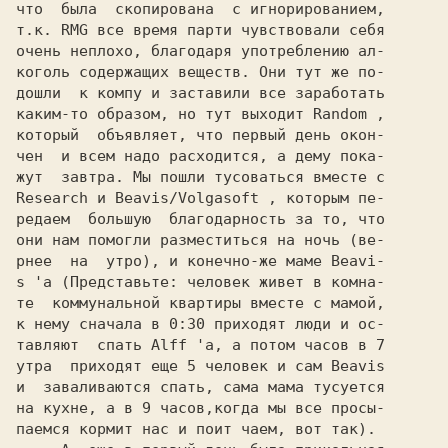
что  была  скопирована  с игнорированием,

т.к. RMG все время парти чувствовали себя

очень неплохо, благодаря употреблению ал-

коголь содержащих веществ. Они тут же по-

дошли  к компу и заставили все заработать

каким-то образом, но тут выходит 
Random 
,

который  объявляет, что первый день окон-

чен  и всем надо расходится, а дему пока-

Research 
и 
Beavis/Volgasoft 
, которым пе-

редаем  большую  благодарность за то, что

они нам помогли разместиться на ночь (ве-

рнее  на  утро), и конечно-же маме 
Beavi-

s 
'a (Представьте: человек живет в комна-

те  коммунальной квартиры вместе с мамой,

к нему сначала в 0:30 приходят люди и ос-

тавляют  спать 
Alff 
'a, а потом часов в 7

утра  приходят еще 5 человек и сам 
и  заваливаются спать, сама мама тусуется

на кухне, а в 9 часов,когда мы все просы-

паемся кормит нас и поит чаем, вот так).
