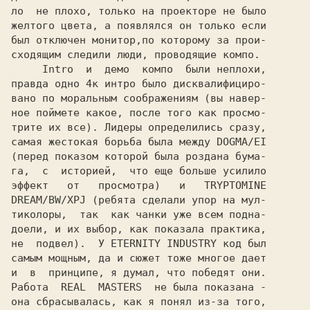
ло  не плохо, только на проекторе не было

желтого цвета, а появлялся он только если

был отключен монитор,по которому за прои-

сходящим следили люди, проводящие компо.

     Intro  и  демо  компо  были неплохи,

правда одно 4к интро было дисквалифициро-

вано по моральным соображениям (вы навер-

ное поймете какое, после того как просмо-

трите их все). Лидеры определились сразу,

самая жестокая борьба была между 
(перед показом которой была роздана бума-

га,  с  историей,  что еще больше усилило

эффект   от   просмотра)   и   
TRYPTOMINE

DREAM/BW/XPJ 
(ребята сделали упор на мул-

тиколоры,  так  как чанки уже всем подна-

доели, и их выбор, как показала практика,

не  подвел).  У 
ETERNITY INDUSTRY 
код был

самым мощным, да и сюжет тоже многое дает

и  в  принципе, я думал, что победят они.

Работа  
REAL  MASTERS  
не была показана -

она сбрасывалась, как я понял из-за того,
