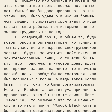
     В  общем-то мне было-бы наплевать на

это, если бы все прошло нормально, то мо-

жет  быть было бы даже прикольно, но так,

этому  шоу  было уделено внимания больше,

чем  людям,  приехавшим хрен знает откуда

сдавать свои работы, над которыми они во-

зможно трудились по полгода.

     В  следующий раз я, в общем-то, буду

готов поверить организаторам, но только в

том случае, если конкретно спектрумовской

частью   будут  заниматься  действительно

заинтересованные  люди,  а то если бы те,

кто  все  подключал в нулевой день, вдруг

не  пришли  заранее на место, то возможно

первый  день  вообще бы не состоялся, или

был полностью в говне, а ведь такое могло

быть,  т.к.  они  не были организаторами.

Если  у  
Random 
'a  хватит ума привлечь к

организации  хотя бы того же самого 
Unbe-

liever 
'a,  то возможно что-то и изменит-

ся, а то как я понял, 
Wlodek Black 
хоть и

был  заявлен организатором, но его миссия
