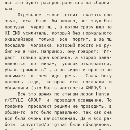
все это будет распространяться на сборни-

ках.

     Отдельное  слово  стоит  сказать про

звук,  все  было  бы ничего, но: звук был

пропущен  через 
пц 
, а потом сразу шел на

HI-END усилитель, который без нормального

эквалайзера  только  все  портит, а за 
посадили  человека, который просто не ру-

бил ни в чем. Например, ему говорят: 
"Иг-

рает  только одна колонка, а вторая зава-

ливается  по  низам,  усилок отключается,

убавь громкость" 
, а он сидит и просто не

понимает  о  чем  идет речь... Слава богу

нашлись  люди,  которые  все  показали  и

объяснили (это был в частности 
XN0ByS 
).

     Все это время по стенам лазал 
Hunte-

r/STYLE  GROUP  
и  проводил освещение. По

графике  преселект решили не проводить, в

общем-то  это было правильно, так как она

вся была очень качественная. Да и все ра-

боты  converted/original были объединены.
