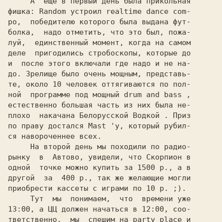
     А  еще в первый день была прикольная

фишка: 
Random 
устроил realtime dance com-

po,  победителю которого была выдана фут-

болка,  надо отметить, что это был, пожа-

луй,  единственный момент, когда на самом

деле  пригодились стробоскопы, которые до

и  после этого включали где надо и не на-

до. Зрелище было очень мощным, представь-

те, около 10 человек оттягиваются по пол-

ной  программе под мощный 
drum and bass 
,

естественно большая часть из них была не-

плохо  накачана 
Белорусской Водкой 
. Приз

по праву достался 
Mast 
'у, который рубил-

ся навороченнее всех.

     На второй день мы походили по радио-

рынку  в  Автово, увидели, что 
Скорпион 
в

одной  точке можно купить за 1500 р., а в

другой  за  400 р., так же желающие могли

приобрести кассеты с играми по 10 р. ;).

     Тут  мы  понимаем,  что  времени уже

13:00, а 
ЦЦ 
должен начаться в 12:00, соо-

тветственно,  мы  спешим на party place и
