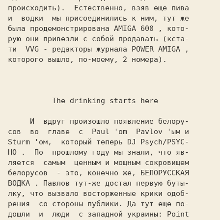
происходить).  Естественно, взяв еще пива

и  водки  мы присоединились к ним, тут же

была продемонстрирована 
AMIGA 600 
, кото-

рую они привезли с собой продавать (кста-

ти  
VVG 
- редакторы журнала 
POWER AMIGA 
,

которого вышло, по-моему, 2 номера).

The drinking starts here

   И  вдруг произошло появление белору-

сов  во  главе  с  
Paul 
'om  
Pavlov 
Sturm 
'ом,  который теперь 
DJ Psych/PSYC-

HO 
.  По  прошлому году мы знали, что яв-

ляется  самым  ценным и мощным сокровищем

белорусов  - это, конечно же, БЕЛОРУССКАЯ

ВОДКА 
. 
Павлов 
тут-же достал первую буты-

лку, что вызвало восторженные крики одоб-

рения  со стороны публики. Да тут еще по-

дошли  и  люди  с западной украины: 
Point
