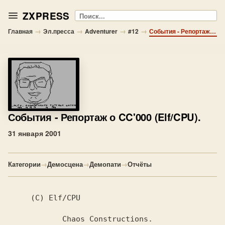
ZXPRESS
Поиск
→
→
→
→
Главная
Эл.пресса
Adventurer
#12
События - Репортаж о CC'000 (Elf/CPU).
События
- Репортаж о CC'000 (Elf/CPU).
31 января 2001
Категории
→
Демосцена
→
Демопати
→
Отчёты
(C) Elf/CPU

       Chaos Constructions.
