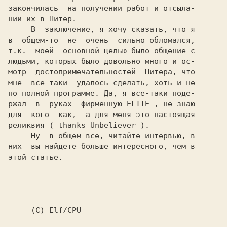
закончилась  на получении работ и отсыла-

нии их в Питер.

     В  заключение, я хочу сказать, что я

в  общем-то  не  очень  сильно обломался,

т.к.  моей  основной целью было общение с

людьми, которых было довольно много и ос-

мотр  достопримечательностей  Питера, что

мне  все-таки  удалось сделать, хоть и не

по полной программе. Да, я все-таки поде-

ржал  в  руках  фирменную 
ELITE 
, не знаю

для  кого  как,  а для меня это настоящая

реликвия ( thanks 
Unbeliever 
).

     Ну  в общем все, читайте интервью, в

них  вы найдете больше интересного, чем в

этой статье.

(C) Elf/CPU
