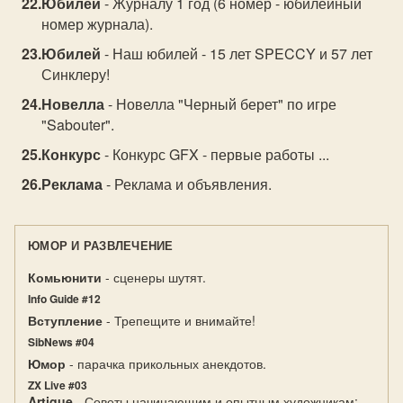
Юбилей
- Журналу 1 год (6 номер - юбилейный
номер журнала).
Юбилей
- Наш юбилей - 15 лет SPECCY и 57 лет
Синклеру!
Новелла
- Новелла "Черный берет" по игре
"Sabouter".
Конкурс
- Конкурс GFX - первые работы ...
Реклама
- Реклама и объявления.
ЮМОР И РАЗВЛЕЧЕНИЕ
Комьюнити
- сценеры шутят.
Info Guide #12
Вступление
- Трепещите и внимайте!
SibNews #04
Юмор
- парачка прикольных анекдотов.
ZX Live #03
Artique
- Советы начинающим и опытным художникам: