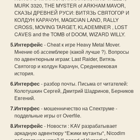
MURK 3320, THE MYSTER of ARKHAM MAVOR,
СКАЗЫ ДРЕВНЕЙ РУСИ: ВИТЯЗЬ СВЯТОГОР И
КОЛДУН КАРАЧУН, MAGICIAN LAND, RALLY
CROSS, MOVING TARGET, KLADEMINER , LOST
CAVES and the TOMB of DOOM, WIZARD WILLY.
Интерфейс
- Cheat к игре Heavy Metal Mover.
Мнение об ассемблере (какой лучше ?). Вопросы
по адвентюрным играм: Last Raider, Витязь
Святогор и колдун Карачун, Средневековая
история.
Интерфес
- разбор почты. Письма от читателей:
Колотушкин Сергей, Дмитрий Шадринов, Берников
Евгений.
Интерфес
- мошенничество на Спектруме -
поддельные игры от Overfile.
Интерфейс
- Новости : KAV разрабатывает
аркадную адвентюру "Ежики мутанты", Nicodim