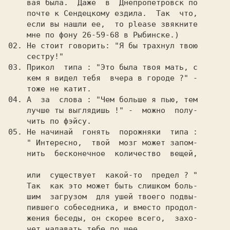
    вая была.  Даже  в  Днепропетровск по

    почте к Сендецкому ездила.  Так  что,

    если вы нашли ее,  то please звякните

    мне по фону 26-59-68 в Рыбинске.)

02. Не стоит говорить: "Я бы трахнул твою

    сестру!"

03. Прикол  типа : "Это была твоя мать, с

    кем я видел тебя  вчера в городе ?" -

    тоже не катит.

04. А  за  слова : "Чем больше я пью, тем

    лучше ты выглядишь !" -  можно  полу-

    чить по фэйсу.

05. Не начинай  гонять  порожняки  типа :

    " Интересно,  твой  мозг может запом-

    нить  бесконечное  количество  вещей,

    или  существует  какой-то  предел ? "

    Так  как это может быть слишком боль-

    шим  загрузом  для ушей твоего подвы-

    пившего собеседника, и вместо продол-

    жения беседы, он скорее всего,  захо-

    чет надавать тебе по шее.
