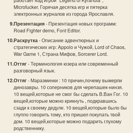
работает над игрой "Legend of Kyrandia",
Microfucker. Горячая десятка игр и пятерка
электронных журналов из города Ярославля.
Презентация
- Презентация новых программ:
Road Fighter demo, Font Editor.
Раскрутка
- Описание адвентюрных и
стратегических игр: Appolo и Чужой, Lord of Chaos,
War Game 1, Страна Мифов, Sorcerer Lord.
Оттяг
- Терминология юзера или современный
разговорный язык.
Оттяг
- Маразминки : 10 причин,почему вымерли
динозавры. 10 соперников для черепашек-нинзя.
10 вещей,которые не смог бы сделать В.Ван Гог. 10
вещей,которые можно крикнуть , подкравшись
сзади к своему дедуле. 10 вещей,которые было бы
глуппо говорить тому, кто пришел покупать твой
дом. 10 вещей,которые можно подарить глухому
родственнику.