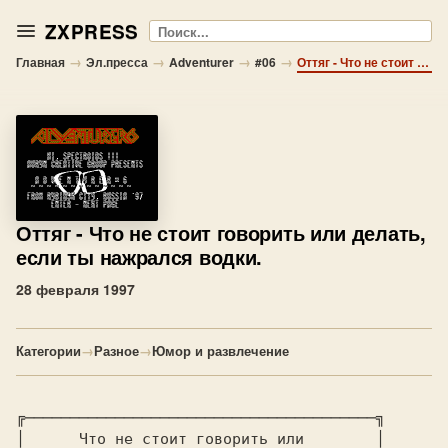
ZXPRESS
Поиск
→
→
→
→
Главная
Эл.пресса
Adventurer
#06
Оттяг - Что не стоит говорить или делать, если ты нажрался водки.
Оттяг
- Что не стоит говорить или делать,
если ты нажрался водки.
28 февраля 1997
Категории
→
Разное
→
Юмор и развлечение
╔───────────────────────────────────────╗

│  
    Что не стоит говорить или  
      │
