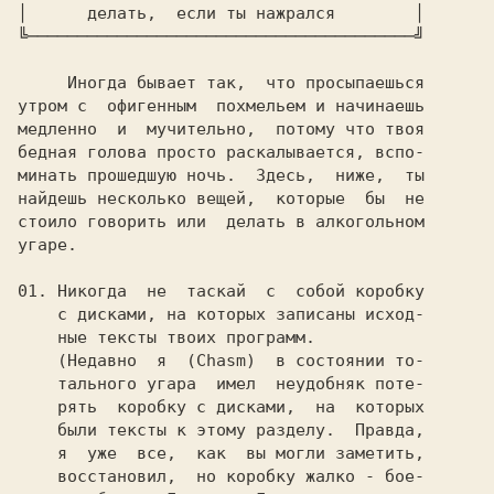
│     
 делать,  если ты нажрался    
    │

╚───────────────────────────────────────╝

Иногда бывает так,  что просыпаешься

утром с  офигенным  похмельем и начинаешь

медленно  и  мучительно,  потому что твоя

бедная голова просто раскалывается, вспо-

минать прошедшую ночь.  Здесь,  ниже,  ты

найдешь несколько вещей,  которые  бы  не

стоило говорить или  делать в алкогольном

угаре.

01. Никогда  не  таскай  с  собой коробку

    с дисками, на которых записаны исход-

    ные тексты твоих программ.

    (Недавно  я  
(Chasm)  
в состоянии то-

    тального угара  имел  неудобняк поте-

    рять  коробку с дисками,  на  которых

    были тексты к этому разделу.  Правда,

    я  уже  все,  как  вы могли заметить,

    восстановил,  но коробку жалко - бое-
