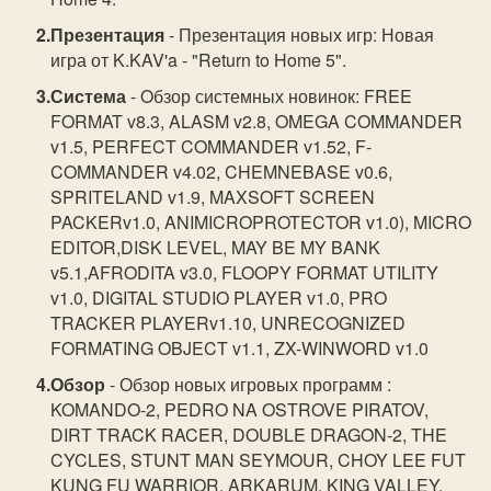
Презентация
- Презентация новых игр: Новая
игра от K.KAV'a - "Return to Home 5".
Система
- Oбзор системных новинок: FREE
FORMAT v8.3, ALASM v2.8, OMEGA COMMANDER
v1.5, PERFECT COMMANDER v1.52, F-
COMMANDER v4.02, CHEMNEBASE v0.6,
SPRITELAND v1.9, MAXSOFT SCREEN
PACKERv1.0, ANIMICROPROTECTOR v1.0), MICRO
EDITOR,DISK LEVEL, MAY BE MY BANK
v5.1,AFRODITA v3.0, FLOOPY FORMAT UTILITY
v1.0, DIGITAL STUDIO PLAYER v1.0, PRO
TRACKER PLAYERv1.10, UNRECOGNIZED
FORMATING OBJECT v1.1, ZX-WINWORD v1.0
Обзор
- Обзор новых игровых программ :
KOMANDO-2, PEDRO NA OSTROVE PIRATOV,
DIRT TRACK RACER, DOUBLE DRAGON-2, THE
CYCLES, STUNT MAN SEYMOUR, CHOY LEE FUT
KUNG FU WARRIOR, ARKARUM, KING VALLEY,