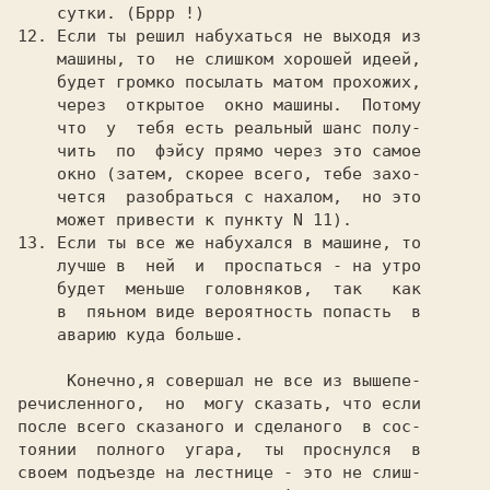
    сутки. (Бррр !)

12. Если ты решил набухаться не выходя из

    машины, то  не слишком хорошей идеей,

    будет громко посылать матом прохожих,

    через  открытое  окно машины.  Потому

    что  у  тебя есть реальный шанс полу-

    чить  по  фэйсу прямо через это самое

    окно (затем, скорее всего, тебе захо-

    чется  разобраться с нахалом,  но это

    может привести к пункту N 11).

13. Если ты все же набухался в машине, то

    лучше в  ней  и  проспаться - на утро

    будет  меньше  головняков,  так   как

    в  пяьном виде вероятность попасть  в

    аварию куда больше.

     Конечно,я совершал не все из вышепе-

речисленного,  но  могу сказать, что если

после всего сказаного и сделаного  в сос-

тоянии  полного  угара,  ты  проснулся  в

своем подъезде на лестнице - это не слиш-
