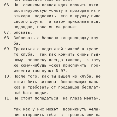
06. Не  слишком клевая идея вложить пяти-

    десятирублевую монету в презерватив и

    втихаря  подложить  его в кружку пива

    своего друга,  а затем прикалываться,

    подождав, пока он ее допьет.

07. Блевать.

08. Заблевать с балкона танцплощадку клу-

    ба.

09. Трахаться с подснятой чиксой в туале-

    те клуба,  так как кончить очень пья-

    ному  человеку всегда тяжело,  к тому

    же кому-нибудь может приспичить  про-

    извести там пункт N 07.

10. После того, как ты вышел из клуба, не

    стоит бить витрины  близлежащих ларь-

    ков и требовать от продавцов бесплат-

    ный батл водки.

11. Не стоит попадаться  на глаза ментам,

    так как у них может  возникнуть жела-

    ние отправить тебя  в  трезвяк или на
