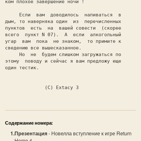
ком плохое завершение ночи !

     Если  вам  доводилось  напиваться  в

дым, то наверняка один  из  перечисленных

пунктов  есть  на  вашей совести  (скорее

всего  пункт N 07).  А  если  алкогольный

угар  вам  пока  не знаком,  то примите к

сведению все вышесказанное.

     Но  не  будем слишком загружаться по

этому  поводу и сейчас я вам предложу еще

один тестик.

    (C) Extacy 3

Содержание номера:
Презентация
- Новелла вступление к игре Return
Home 4.