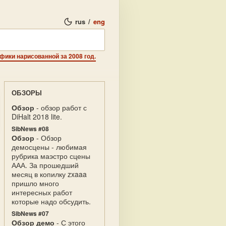
rus
/
eng
афики нарисованной за 2008 год.
ОБЗОРЫ
Обзор
- обзор работ с
DiHalt 2018 lite.
SibNews #08
Обзор
- Обзор
демосцены - любимая
рубрика маэстро сцены
ААА. За прошедший
месяц в копилку zxaaa
пришло много
интересных работ
которые надо обсудить.
SibNews #07
Обзор демо
- С этого