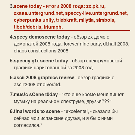
scene today
- итоги 2008 года: zx.pk.ru,
zxaaa.untergrund.net, speccy-live.untergrund.net,
cyberpunks unity, triebkraft, milytia, simbols,
tiboh/debris, triumph.
specy demoscene today
- обзор zx демо с
демопатей 2008 года: forever nine party, di:halt 2008,
chaos constructions 2008.
speccy gfx scene today
- обзор спектрумовской
графики нарисованной за 2008 год.
ascii'2008 graphics review
- обзор графики с
ascii'2008 от diver/4d.
mus!c sCene t0day
- "кто еще кроме меня пишет
музыку на реальном спектруме, друзья???"
final words to scene
- "excelente!, - сказали бы
сейчас мои испанские друзья, и я бы с ними
согласился."