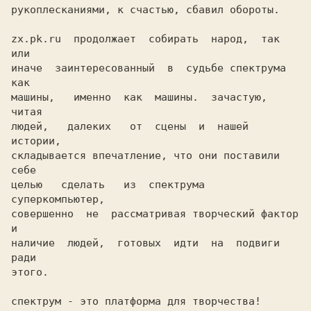
рукоплесканиями, к счастью, сбавил обороты. 

zx.pk.ru  продолжает  собирать  народ,  так  
или

иначе  заинтересованный  в  судьбе спектрума 
как

машины,   именно  как  машины.  зачастую,  
читая

людей,   далеких   от  сцены  и  нашей  
истории,

складывается впечатление, что они поставили 
себе

целью   сделать   из  спектрума  
суперкомпьютер,

совершенно  не  рассматривая творческий фактор 
и

наличие  людей,  готовых  идти  на  подвиги 
ради

этого.

спектрум - это платформа для творчества!
