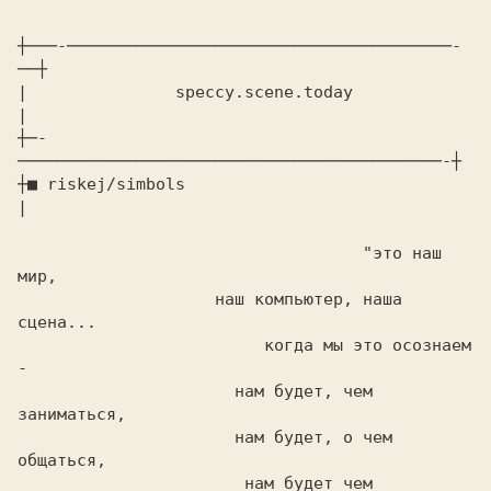
┼───-───────────────────────────────────────-
──┼

|               speccy.scene.today             
|

┼─-
───────────────────────────────────────────-┼

┼■ riskej/simbols 

| 

                                   "это наш 
мир,

                    наш компьютер, наша 
сцена...

                         когда мы это осознаем 
-

                      нам будет, чем 
заниматься,

                      нам будет, о чем 
общаться,

                       нам будет чем 