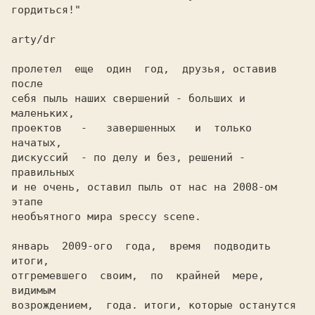
гордиться!"

arty/dr

пролетел  еще  один  год,  друзья, оставив 
после

себя пыль наших свершений - больших и 
маленьких,

проектов   -   завершенных   и  только  
начатых,

дискуссий  - по делу и без, решений - 
правильных

и не очень, оставил пыль от нас на 2008-ом 
этапе

необъятного мира speccy scene.

январь  2009-ого  года,  время  подводить 
итоги,

отгремевшего  своим,  по  крайней  мере, 
видимым

возрождением,  года. итоги, которые останутся 