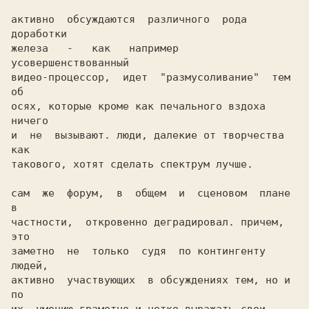
активно  обсуждаются  различного  рода 
доработки

железа   -   как   например  
усовершенствованный

видео-процессор,  идет  "размусоливание"  тем 
об

осях, которые кроме как печального вздоха 
ничего

и  не  вызывают. люди, далекие от творчества 
как

такового, хотят сделать спектрум лучше. 

сам  же  форум,  в  общем  и  сценовом  плане  
в

частности,  откровенно деградировал. причем, 
это

заметно  не  только  судя  по контингенту 
людей,

активно  участвующих  в обсуждениях тем, но и 
по
