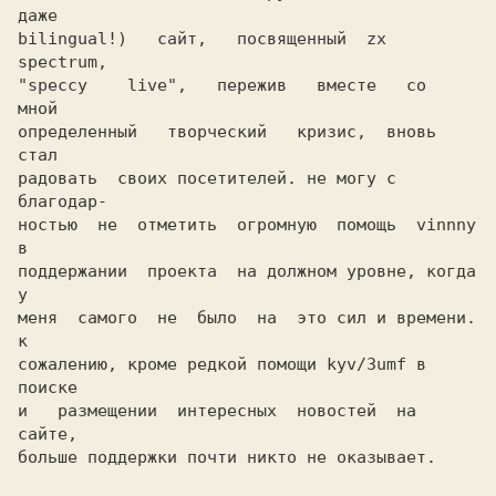
даже

bilingual!)   сайт,   посвященный  zx  
spectrum,

"speccy    live",   пережив   вместе   со   
мной

определенный   творческий   кризис,  вновь  
стал

радовать  своих посетителей. не могу с 
благодар-

ностью  не  отметить  огромную  помощь  vinnny 
в

поддержании  проекта  на должном уровне, когда 
у

меня  самого  не  было  на  это сил и времени. 
к

сожалению, кроме редкой помощи kyv/3umf в 
поиске

и   размещении  интересных  новостей  на  
сайте,

больше поддержки почти никто не оказывает.
