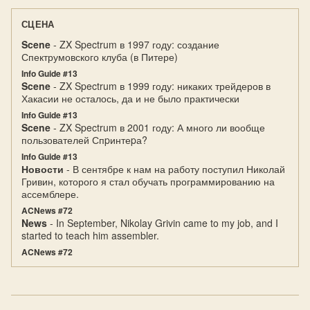
СЦЕНА
Scene
- ZX Spectrum в 1997 году: создание
Спектрумовского клуба (в Питере)
Info Guide #13
Scene
- ZX Spectrum в 1999 году: никаких трейдеров в
Хакасии не осталось, да и не было практически
Info Guide #13
Scene
- ZX Spectrum в 2001 году: А много ли вообще
пользователей Спpинтеpа?
Info Guide #13
Новости
- В сентябре к нам на работу поступил Николай
Гривин, которого я стал обучать программированию на
ассемблере.
ACNews #72
News
- In September, Nikolay Grivin came to my job, and I
started to teach him assembler.
ACNews #72