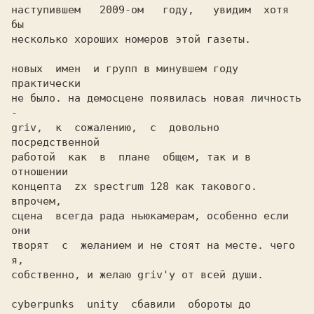
наступившем   2009-ом   году,   увидим  хотя  
бы

несколько хороших номеров этой газеты.

новых  имен  и групп в минувшем году 
практически

не было. на демосцене появилась новая личность 
-

griv,  к  сожалению,  с  довольно 
посредственной

работой  как  в  плане  общем, так и в 
отношении

концепта  zx spectrum 128 как такового. 
впрочем,

сцена  всегда рада ньюкамерам, особенно если 
они

творят  с  желанием и не стоят на месте. чего 
я,

собственно, и желаю griv'у от всей души.

cyberpunks  unity  сбавили  обороты до 