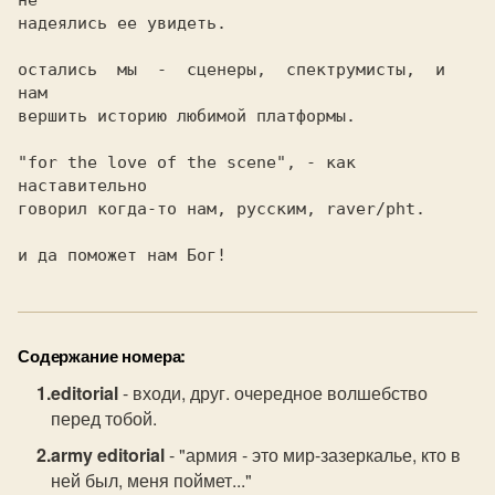
не

надеялись ее увидеть. 

остались  мы  -  сценеры,  спектрумисты,  и  
нам

вершить историю любимой платформы.

"for the love of the scene", - как 
наставительно

говорил когда-то нам, русским, raver/pht. 

и да поможет нам Бог! 
Содержание номера:
editorial
- входи, друг. очередное волшебство
перед тобой.
army editorial
- "армия - это мир-зазеркалье, кто в
ней был, меня поймет..."