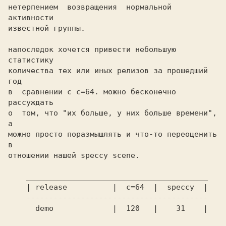
нетерпением  возвращения  нормальной  
активности

известной группы. 

напоследок хочется привести небольшую 
статистику

количества тех или иных релизов за прошедший 
год

в  сравнении с c=64. можно бесконечно 
рассуждать

о  том, что "их больше, у них больше времени", 
а

можно просто поразмышлять и что-то переоценить 
в

отношении нашей speccy scene. 

    ________________________________________

    | release          |  c=64  |  speccy  |

    ----------------------------------------

      demo             |  120   |    31    |
