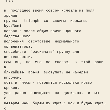
труд! 

в  последнее время совсем исчезла из поля 
зрения

группа   triumph  со  своими  креками.  
kyv/3umf

назвал в числе общих причин данного 
бедственного

положения  отсутствие  нормального 
организатора,

способного  "раскачать" группу для 
деятельности.

сам  он,  по  его  же  словам,  в  этой  роли  
в

ближайшее  время  выступать не намерен. 
впрочем,

есть и плюсы - готовятся несколько новых 
креков,

уже  давно  пылящихся  на  дискетах.  и  мы    
с

нетерпением  будем их ждать! как и будем ждать 
с
