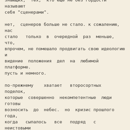
знающих,  тех,  кто еще не без гордости 
называют

себя "сценерами". 

нет,  сценеров больше не стало. к сожалению, 
нас

стало   только  в  очередной  раз  меньше,  
что,

впрочем, не помешало продвигать свою идеологию 
и

видение  положения  дел  на  любимой  
платформе.

пусть и немного.

по-прежнему    хватает   второсортных   
поделок,

которые  совершенно  некомпетентные  люди 
готовы

возносить  до  небес.  но  кризис прошлого 
года,

когда   сыпалось   все   подряд   с   
неистовыми
