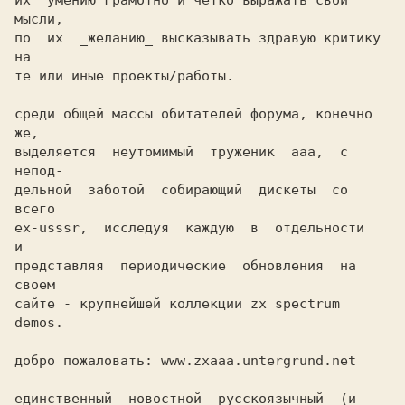
их  умению грамотно и четко выражать свои 
мысли,

по  их  _желанию_ высказывать здравую критику 
на

те или иные проекты/работы. 

среди общей массы обитателей форума, конечно 
же,

выделяется  неутомимый  труженик  aaa,  с 
непод-

дельной  заботой  собирающий  дискеты  со  
всего

ex-usssr,  исследуя  каждую  в  отдельности    
и

представляя  периодические  обновления  на 
своем

сайте - крупнейшей коллекции zx spectrum 
demos.

добро пожаловать: www.zxaaa.untergrund.net

единственный  новостной  русскоязычный  (и  