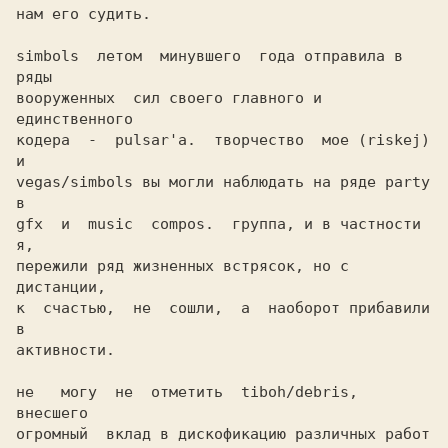
нам его судить. 

simbols  летом  минувшего  года отправила в 
ряды

вооруженных  сил своего главного и 
единственного

кодера  -  pulsar'а.  творчество  мое (riskej) 
и

vegas/simbols вы могли наблюдать на ряде party 
в

gfx  и  music  compos.  группа, и в частности 
я,

пережили ряд жизненных встрясок, но с 
дистанции,

к  счастью,  не  сошли,  а  наоборот прибавили 
в

активности. 

не   могу  не  отметить  tiboh/debris,  
внесшего

огромный  вклад в дискофикацию различных работ 