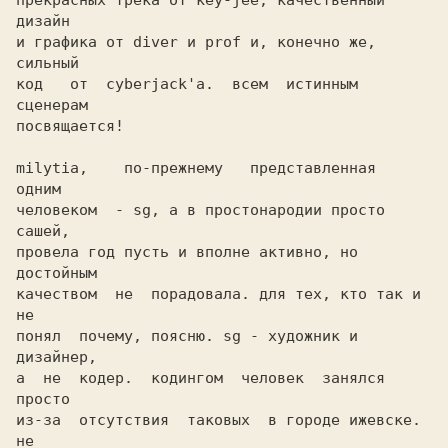
прекрасных трека от key-jee, качественный 
дизайн

и графика от diver и prof и, конечно же, 
сильный

код   от  cyberjack'а.  всем  истинным  
сценерам

посвящается!

milytia,    по-прежнему   представленная   
одним

человеком  - sg, а в простонародии просто 
сашей,

провела год пусть и вполне активно, но 
достойным

качеством  не  порадовала. для тех, кто так и 
не

понял  почему, поясню. sg - художник и 
дизайнер,

а  не  кодер.  кодингом  человек  занялся 
просто

из-за  отсутствия  таковых  в городе ижевске. 
не
