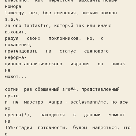
внезапно,  как  перестали  выходить новые 
номера

lamergy. нет, без сомнения, низкий поклон 
s.a.v.

за его fantastic, который так или иначе 
выходит,

радуя   своих   поклонников,  но,  к  
сожалению,

претендовать   на   статус   сценового  
информа-

ционно-аналитического   издания   он   никак  
не

может...

сотни  раз обещанный srs#4, представленный 
пусть

и  не  маэстро  жанра - scalesmann/mc, но все 
же

пресса(!),   находится   в   данный   момент  
на

15%-стадии  готовности.  будем  надеяться, что 
в
