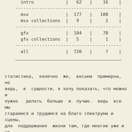
      intro            |   62   |    16    |

    ----------------------------------------

      msx              |  177   |   100    |

      msx collections  |   9    |     2    |

    ----------------------------------------

      gfx              |  184   |    78    |

      gfx collections  |   5    |     1    |

    ----------------------------------------

      all              |  720   |     ?    |

    ________________________________________

статистика,  конечно  же,  весьма  примерна,  
но

ведь,  в  сущности, я хочу показать, что можно 
и

нужно   делать  больше  и  лучше.  ведь  все  
мы

стараемся и трудимся на благо спектрума и 
сцены,

для  поддержания  жизни там, где многие уже и 