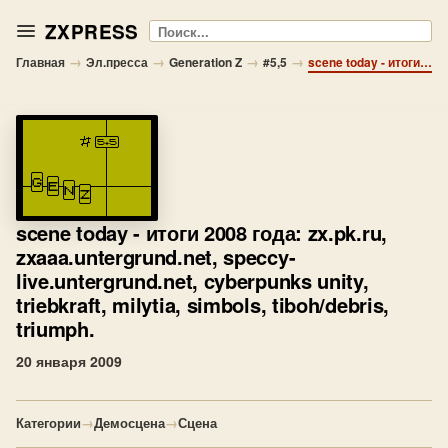
ZXPRESS
Поиск
→
→
→
→
Главная
Эл.пресса
Generation Z
#5,5
scene today - итоги 2008 года: zx.pk.ru, zxaaa.untergrund.net, speccy-live.untergrund.net, cyberpunks unity, triebkraft, milytia, simbols, tiboh/debris, triumph.
scene today
- итоги 2008 года: zx.pk.ru,
zxaaa.untergrund.net, speccy-
live.untergrund.net, cyberpunks unity,
triebkraft, milytia, simbols, tiboh/debris,
triumph.
20 января 2009
Категории
→
Демосцена
→
Сцена