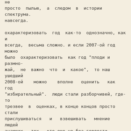
не

просто  пылью,  а  следом  в  истории 
спектрума.

навсегда. 

охарактеризовать  год  как-то  однозначно, как 
и

всегда,  весьма сложно. и если 2007-ой год 
можно

было  охарактеризовать  как год "плоди и 
размно-

жай,  не  важно  что  и  какое",  то наш 
ушедший

2008-ой    можно    вполне   оценить   как   
год

"избирательный".  люди стали разборчивей, где-
то

трезвее  в  оценках, в конце концов просто 
стали

прислушиваться   и   взвешивать   мнение   
людей
