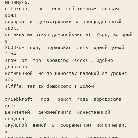
минимума.

elfh/cpu,   по   его  собственным  словам,  
взял

перерыв  в  демостроении на неопределенный 
срок,

оставив на откуп демомейкинг alff/cpu, который 
в

2008-ом  году  порадовал  лишь  одной демой 
"the

show  of  the  speaking  socks", идейно 
довольно

нетипичной, но по качеству далекой от уровня 
как

alff'а, так zx demoscene в целом. 

triebkraft   под   закат  года  порадовали  
всех

ценителей   демомейкинга  качественной  
полуолд-

скульной  демой  в  современном  исполнении.   
3
