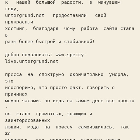
к   нашей  большой  радости,  в  минувшем  
году,

untergrund.net   предоставили   свой  
прекрасный

хостинг,  благодаря  чему  работа  сайта стала 
в

разы более быстрой и стабильной!

добро пожаловать: www.speccy-
live.untergrund.net

пресса  на  спектруме  окончательно  умерла, 
это

неоспоримо, это просто факт. говорить о 
причинах

можно часами, но ведь на самом деле все просто 
-

не  стало  грамотных, знающих и 
заинтересованных

людей.  мода  на  прессу  самоизжилась,  так  
же
