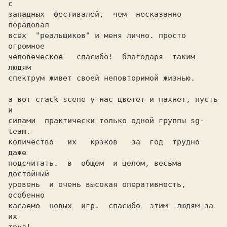
с

западных  фестивалей,  чем  несказанно 
порадовал

всех  "реальщиков" и меня лично. просто 
огромное

человеческое   спасибо!  благодаря  таким  
людям

спектрум живет своей неповторимой жизнью. 

а вот crack scene у нас цветет и пахнет, пусть 
и

силами  практически только одной группы sg-
team.

количество   их   крэков   за  год  трудно  
даже

подсчитать.  в  общем  и целом, весьма 
достойный

уровень  и очень высокая оперативность, 
особенно

касаемо  новых  игр.  спасибо  этим  людям за 
их
