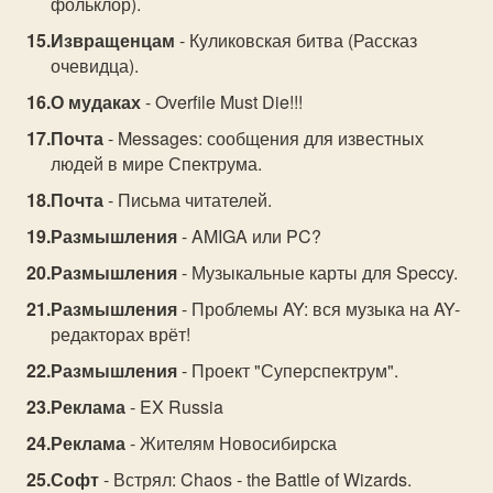
фольклор).
Извращенцам
- Куликовская битва (Рассказ
очевидца).
О мудаках
- Overfile Must Die!!!
Почта
- Messages: сообщения для известных
людей в мире Спектрума.
Почта
- Письма читателей.
Размышления
- AMIGA или PC?
Размышления
- Музыкальные карты для Speccy.
Размышления
- Проблемы AY: вся музыка на AY-
редакторах врёт!
Размышления
- Проект "Суперспектрум".
Реклама
- EX Russia
Реклама
- Жителям Новосибирска
Софт
- Встрял: Chaos - the Battle of Wizards.