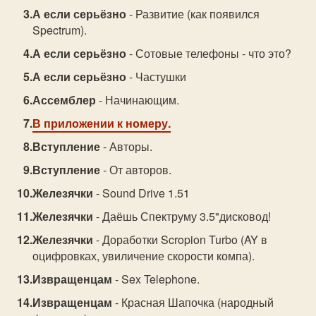
А если серьёзно
- Развитие (как появился
Spectrum).
А если серьёзно
- Сотовые телефоны - что это?
А если серьёзно
- Частушки
Ассемблер
- Начинающим.
В приложении к номеру.
Вступление
- Авторы.
Вступление
- От авторов.
Железячки
- Sound Drive 1.51
Железячки
- Даёшь Спектруму 3.5"дисковод!
Железячки
- Доработки Scropion Turbo (AY в
оцифровках, увиличение скорости компа).
Извращенцам
- Sex Telephone.
Извращенцам
- Красная Шапочка (народный