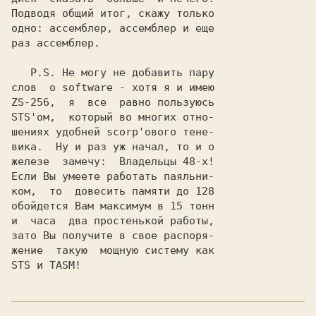
Подводя общий итог, скажу только

одно: ассемблер, ассемблер и еще

раз ассемблер.

P.S. Не могу не добавить пару

слов  о software - хотя я и имею

ZS-256,  я  все  равно пользуюсь

STS'ом,  который во многих отно-

шениях удобней scorp'ового тене-

вика.  Ну и раз уж начал, то и о

железе  замечу:  Владельцы 48-х!

Если Вы умеете работать паяльни-

ком,  то  довесить памяти до 128

обойдется Вам максимум в 15 тонн

и  часа  два простенькой работы,

зато Вы получите в свое распоря-

STS и 