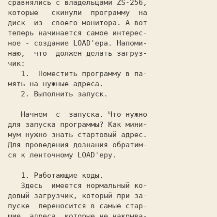
сравнялись с владельцами ZS-256,

которые   скинули  программу  на

диск  из  своего монитора. А вот

теперь начинается самое интерес-

ное - создание LOAD'ера. Напоми-

наю,  что  должен делать загруз-

чик:

   1.  Поместить программу в па-

мять на нужные адреса.

   2. Выполнить запуск.

   Начнем  с  запуска. Что нужно

для запуска программы? Как мини-

мум нужно знать стартовый адрес.

Для проведения дознания обратим-

ся к ленточному LOAD'еру.

   1. Работающие коды.

   Здесь  имеется нормальный ко-

довый загрузчик, который при за-

пуске  переносится в самые стар-

шие  адреса, которые не накрыва-
