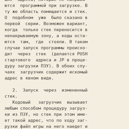
ются  программой при загрузке. В

ту же область помещается и стек.

О  подобном  уже  было сказано в

первой  серии. Возможен вариант,

когда  только стек переносится в

ненакрываемую зону, а коды оста-

ются  там,  где  стояли. В таком

случае запуск программы происхо-

дит  через  стек  (делается PUSH

стартового  адреса и JP в проце-

дуру загрузки ПЗУ). В обоих слу-

чаях  загрузчик содержит искомый

адрес в явном виде.

стек.

   Кодовый   загрузчик  вызывает

любым способом процедуру загруз-

ки из ПЗУ, но стек при этом име-

ет такой адрес, что по ходу заг-

рузки файл игры на него наедет и
