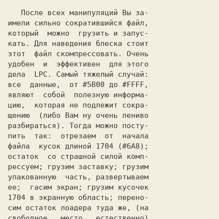
   После всех манипуляций Вы за-

имели сильно сократившийся файл,

который  можно  грузить и запус-

кать. Для наведения блеска стоит

этот  файл скомпрессовать. Очень

удобен  и  эффективен  для этого

дела  LPC. Самый тяжелый случай:

все  данные,  от #5B00 до #FFFF,

являют  собой  полезную информа-

цию,  которая не подлежит сокра-

щению  (либо Вам ну очень лениво

разбираться). Тогда можно посту-

пить  так:  отрезаем  от  начала

файла  кусок длиной 1704 (#6A8);

остаток  со страшной силой комп-

рессуем; грузим заставку; грузим

упакованную  часть, развертываем

ее;  гасим экран; грузим кусочек

1704 в экранную область; перено-

сим остаток лоадера туда же, (на

свободное   место,  естественно)
