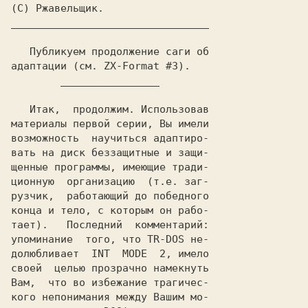
________________________________

        ________________

   Итак,  продолжим. Использовав

материалы первой серии, Вы имели

возможность  научиться адаптиро-

вать на диск беззащитные и защи-

щенные программы, имеющие тради-

ционную  организацию  (т.е. заг-

рузчик,  работающий до победного

конца и тело, с которым он рабо-

тает).   Последний  комментарий:

упоминание  того, что TR-DOS не-

долюбливает  INT  MODE  2, имело

своей  целью прозрачно намекнуть

Вам,  что во избежание трагичес-

кого непонимания между Вашим мо-
