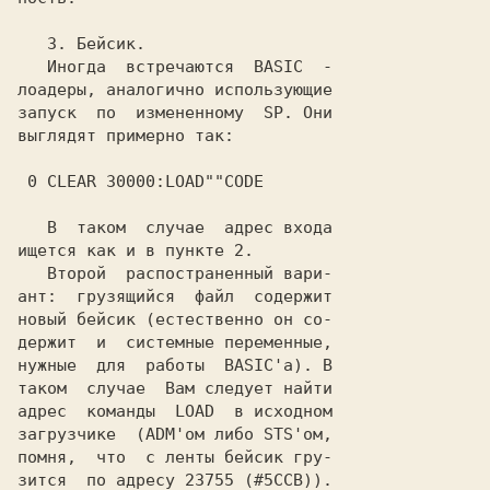
   3. Бейсик.

   Иногда  встречаются  BASIC  -

лоадеры, аналогично использующие

запуск  по  измененному  SP. Они

выглядят примерно так:

 0 CLEAR 30000:LOAD""CODE

   В  таком  случае  адрес входа

ищется как и в пункте 2.

   Второй  распостраненный вари-

ант:  грузящийся  файл  содержит

новый бейсик (естественно он со-

держит  и  системные переменные,

нужные  для  работы  BASIC'а). В

таком  случае  Вам следует найти

адрес  команды  LOAD  в исходном

загрузчике  (ADM'ом либо STS'ом,

помня,  что  с ленты бейсик гру-

зится  по адресу 23755 (#5CCB)).
