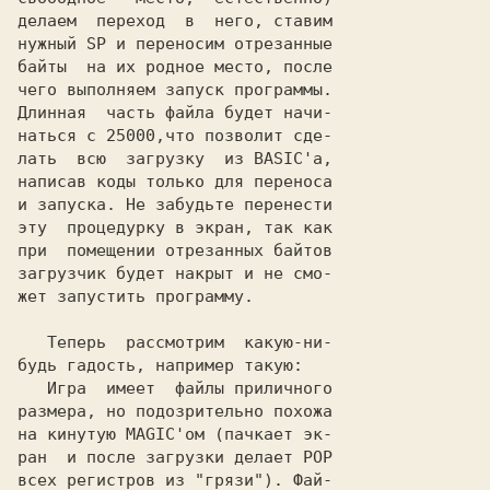
делаем  переход  в  него, ставим

нужный SP и переносим отрезанные

байты  на их родное место, после

чего выполняем запуск программы.

Длинная  часть файла будет начи-

наться с 25000,что позволит сде-

лать  всю  загрузку  из BASIC'а,

написав коды только для переноса

и запуска. Не забудьте перенести

эту  процедурку в экран, так как

при  помещении отрезанных байтов

загрузчик будет накрыт и не смо-

жет запустить программу.

   Теперь  рассмотрим  какую-ни-

будь гадость, например такую:

   Игра  имеет  файлы приличного

размера, но подозрительно похожа

на кинутую MAGIC'ом (пачкает эк-

ран  и после загрузки делает POP

всех регистров из "грязи"). Фай-
