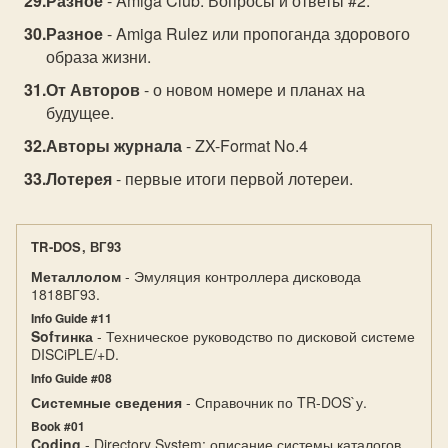
Разное
- Amiga Club: Вопросы и ответы #2.
Разное
- Amiga Rulez или пропоганда здорового
образа жизни.
От Авторов
- о новом номере и планах на
будущее.
Авторы журнала
- ZX-Format No.4
Лотерея
- первые итоги первой лотереи.
TR-DOS, ВГ93
Металлолом
- Эмуляция контроллера дисковода
1818ВГ93.
Info Guide #11
Sofтинка
- Техническое руководство по дисковой системе
DISCiPLE/+D.
Info Guide #08
Системные сведения
- Справочник по TR-DOS`у.
Book #01
Coding
- Directory System: описание системы каталогов