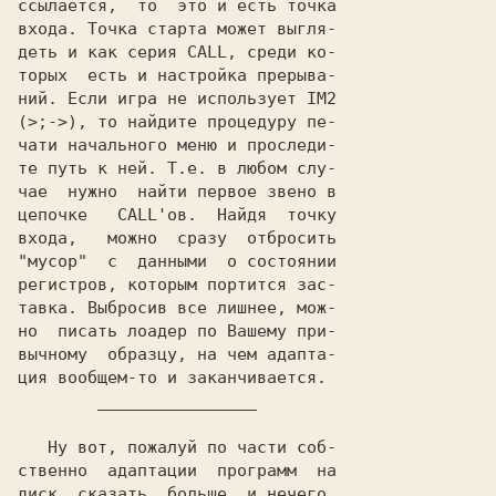
ссылается,  то  это и есть точка

входа. Точка старта может выгля-

деть и как серия CALL, среди ко-

торых  есть и настройка прерыва-

ний. Если игра не использует IM2

(>;->), то найдите процедуру пе-

чати начального меню и проследи-

те путь к ней. Т.е. в любом слу-

чае  нужно  найти первое звено в

цепочке   CALL'ов.  Найдя  точку

входа,   можно  сразу  отбросить

"мусор"  с  данными  о состоянии

регистров, которым портится зас-

тавка. Выбросив все лишнее, мож-

но  писать лоадер по Вашему при-

вычному  образцу, на чем адапта-

        ________________

   Ну вот, пожалуй по части соб-

ственно  адаптации  программ  на

диск  сказать  больше  и нечего.
