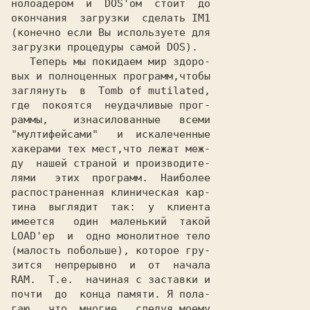
нолоадером  и  DOS'ом  стоит  до

окончания  загрузки  сделать IM1

(конечно если Вы используете для

загрузки процедуры самой DOS).

   Теперь мы покидаем мир здоро-

вых и полноценных программ,чтобы

заглянуть  в  Tomb of mutilated,

где  покоятся  неудачливые прог-

раммы,    изнасилованные   всеми

"мултифейсами"   и  искалеченные

хакерами тех мест,что лежат меж-

ду  нашей страной и производите-

лями   этих  программ.  Наиболее

распостраненная клиническая кар-

тина  выглядит  так:  у  клиента

имеется   один  маленький  такой

LOAD'ер  и  одно монолитное тело

(малость побольше), которое гру-

зится  непрерывно  и  от  начала

RAM.  Т.е.  начиная с заставки и

почти  до  конца памяти. Я пола-

гаю,  что  многие,  следуя моему
