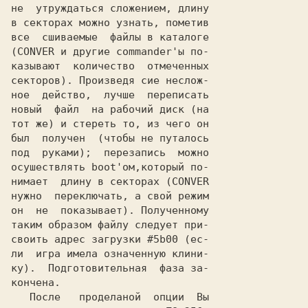
не  утруждаться сложением, длину

в секторах можно узнать, пометив

все  сшиваемые  файлы в каталоге

(CONVER и другие commander'ы по-

казывают  количество  отмеченных

секторов). Произведя сие неслож-

ное  действо,  лучше  переписать

новый  файл  на рабочий диск (на

тот же) и стереть то, из чего он

был  получен  (чтобы не путалось

под  руками);  перезапись  можно

осушествлять boot'ом,который по-

нимает  длину в секторах (CONVER

нужно  переключать, а свой режим

он  не  показывает). Полученному

таким образом файлу следует при-

своить адрес загрузки #5b00 (ес-

ли  игра имела означенную клини-

ку).  Подготовительная  фаза за-

кончена.

   После   проделаной  опции  Вы
