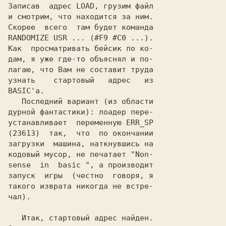
Записав  адрес LOAD, грузим файл

и смотрим, что находится за ним.

Скорее  всего  там будет команда

RANDOMIZE USR ... (#F9 #C0 ...).

Как  просматривать бейсик по ко-

дам, я уже где-то объяснял и по-

лагаю, что Вам не составит труда

узнать    стартовый   адрес   из

BASIC'a.

   Последний вариант (из области

дурной фантастики): лоадер пере-

устанавливает  переменную ERR_SP

(23613)  так,  что  по окончании

загрузки  машина, наткнувшись на

кодовый мусор, не печатает "Non-

sense  in  basic ", а производит

запуск  игры  (честно  говоря, я

такого изврата никогда не встре-

чал).

   Итак, стартовый адрес найден.
