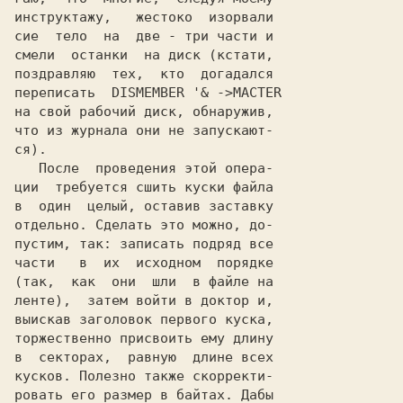
инструктажу,   жестоко  изорвали

сие  тело  на  две - три части и

смели  останки  на диск (кстати,

поздравляю  тех,  кто  догадался

переписать  DISMEMBER '& ->MACTER

на свой рабочий диск, обнаружив,

что из журнала они не запускают-

ся).

   После  проведения этой опера-

ции  требуется сшить куски файла

в  один  целый, оставив заставку

отдельно. Сделать это можно, до-

пустим, так: записать подряд все

части   в  их  исходном  порядке

(так,  как  они  шли  в файле на

ленте),  затем войти в доктор и,

выискав заголовок первого куска,

торжественно присвоить ему длину

в  секторах,  равную  длине всех

кусков. Полезно также скорректи-

ровать его размер в байтах. Дабы
