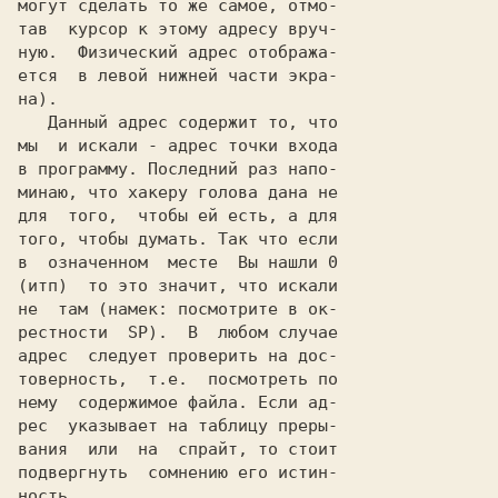
могут сделать то же самое, отмо-

тав  курсор к этому адресу вруч-

ную.  Физический адрес отобража-

ется  в левой нижней части экра-

на).

   Данный адрес содержит то, что

мы  и искали - адрес точки входа

в программу. Последний раз напо-

минаю, что хакеру голова дана не

для  того,  чтобы ей есть, а для

того, чтобы думать. Так что если

в  означенном  месте  Вы нашли 0

(итп)  то это значит, что искали

не  там (намек: посмотрите в ок-

рестности  SP).  В  любом случае

адрес  следует проверить на дос-

товерность,  т.е.  посмотреть по

нему  содержимое файла. Если ад-

рес  указывает на таблицу преры-

вания  или  на  спрайт, то стоит

подвергнуть  сомнению его истин-

ность.
