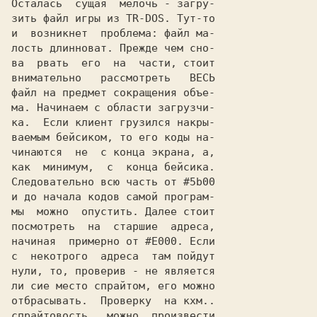
Осталась  сущая  мелочь - загру-

зить файл игры из TR-DOS. Тут-то

и  возникнет  проблема: файл ма-

лость длинноват. Прежде чем сно-

ва  рвать  его  на  части, стоит

внимательно   рассмотреть   ВЕСЬ

файл на предмет сокращения объе-

ма. Начинаем с области загрузчи-

ка.  Если клиент грузился накры-

ваемым бейсиком, то его коды на-

чинаются  не  с конца экрана, а,

как  минимум,  с  конца бейсика.

Следовательно всю часть от #5b00

и до начала кодов самой програм-

мы  можно  опустить. Далее стоит

посмотреть  на  старшие  адреса,

начиная  примерно от #E000. Если

с  некотрого  адреса  там пойдут

нули, то, проверив - не является

ли сие место спрайтом, его можно

отбрасывать.  Проверку  на кхм..

спрайтовость   можно  произвести
