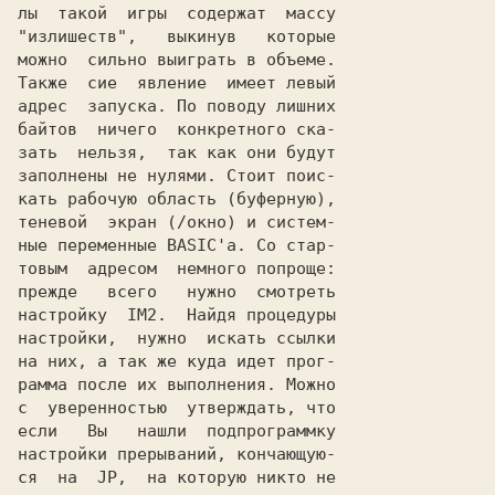
лы  такой  игры  содержат  массу

"излишеств",   выкинув   которые

можно  сильно выиграть в объеме.

Также  сие  явление  имеет левый

адрес  запуска. По поводу лишних

байтов  ничего  конкретного ска-

зать  нельзя,  так как они будут

заполнены не нулями. Стоит поис-

кать рабочую область (буферную),

теневой  экран (/окно) и систем-

ные переменные BASIC'а. Со стар-

товым  адресом  немного попроще:

прежде   всего   нужно  смотреть

настройку  IM2.  Найдя процедуры

настройки,  нужно  искать ссылки

на них, а так же куда идет прог-

рамма после их выполнения. Можно

с  уверенностью  утверждать, что

если   Вы   нашли  подпрограммку

настройки прерываний, кончающую-

ся  на  JP,  на которую никто не
