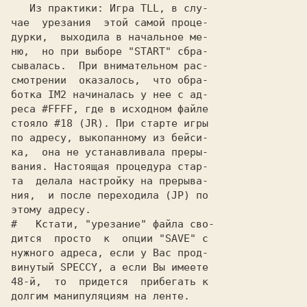
   Из практики: Игра TLL, в слу-

чае  урезания  этой самой проце-

дурки,  выходила в начальное ме-

ню,  но при выборе "START" сбра-

сывалась.  При внимательном рас-

смотрении  оказалось,  что обра-

ботка IM2 начиналась у нее с ад-

реса #FFFF, где в исходном файле

стояло #18 (JR). При старте игры

по адресу, выкопанному из бейси-

ка,  она не устанавливала преры-

вания. Настоящая процедура стар-

та  делала настройку на прерыва-

ния,  и после переходила (JP) по

этому адресу.

#   Кстати, "урезание" файла сво-

дится  просто  к  опции "SAVE" с

нужного адреса, если у Вас прод-

винутый SPECCY, а если Вы имеете

48-й,  то  придется  прибегать к

долгим манипуляциям на ленте.
