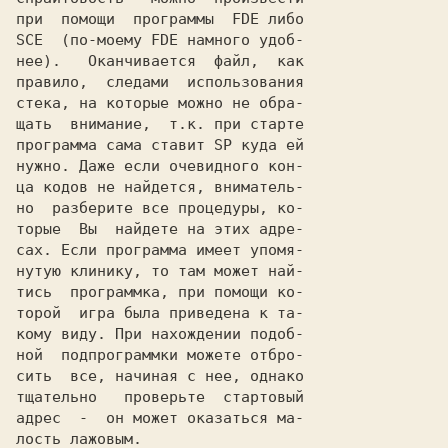
при  помощи  программы  FDE либо

SCE  (по-моему FDE намного удоб-

нее).   Оканчивается  файл,  как

правило,  следами  использования

стека, на которые можно не обра-

щать  внимание,  т.к. при старте

программа сама ставит SP куда ей

нужно. Даже если очевидного кон-

ца кодов не найдется, вниматель-

но  разберите все процедуры, ко-

торые  Вы  найдете на этих адре-

сах. Если программа имеет упомя-

нутую клинику, то там может най-

тись  программка, при помощи ко-

торой  игра была приведена к та-

кому виду. При нахождении подоб-

ной  подпрограммки можете отбро-

сить  все, начиная с нее, однако

тщательно   проверьте  стартовый

адрес  -  он может оказаться ма-

лость лажовым.
