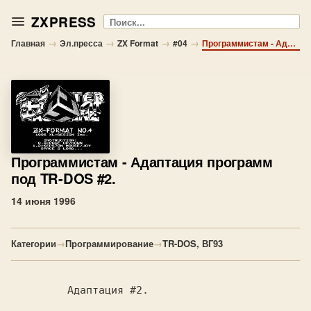
ZXPRESS
Поиск
→
→
→
→
Главная
Эл.пресса
ZX Format
#04
Программистам - Адаптация программ под TR-DOS #2.
Программистам
- Адаптация программ
под TR-DOS #2.
14 июня 1996
Категории
→
Программирование
→
TR-DOS, ВГ93
         Адаптация #2.
