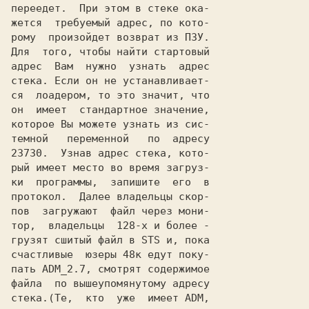
переедет.  При этом в стеке ока-

жется  требуемый адрес, по кото-

рому  произойдет возврат из ПЗУ.

Для  того, чтобы найти стартовый

адрес  Вам  нужно  узнать  адрес

стека. Если он не устанавливает-

ся  лоадером, то это значит, что

он  имеет  стандартное значение,

которое Вы можете узнать из сис-

темной   переменной   по  адресу

23730.  Узнав адрес стека, кото-

рый имеет место во время загруз-

ки  программы,  запишите  его  в

протокол.  Далее владельцы скор-

пов  загружают  файл через мони-

тор,  владельцы  128-х и более -

грузят сшитый файл в STS и, пока

счастливые  юзеры 48к едут поку-

пать ADM_2.7, смотрят содержимое

файла  по вышеупомянутому адресу

стека.(Те,  кто  уже  имеет ADM,
