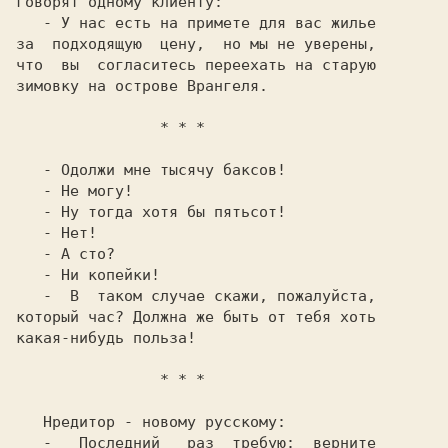
говорят одному клиенту:

   - У нас есть на примете для вас жилье

за  подходящую  цену,  но мы не уверены,

что  вы  согласитесь переехать на старую

зимовку на острове Врангеля.

   - Одолжи мне тысячу баксов!

   - Не могу!

   - Ну тогда хотя бы пятьсот!

   - Нет!

   - А сто?

   - Ни копейки!

   -  В  таком случае скажи, пожалуйста,

который час? Должна же быть от тебя хоть

какая-нибудь польза!

                * * *

   Нредитор - новому русскому:

   -   Последний   раз  требую:  верните
