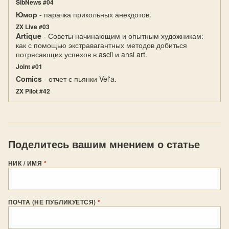
SibNews #04
Юмор
- парачка прикольных анекдотов.
ZX Live #03
Artique
- Советы начинающим и опытным художникам:
как с помощью экстравагантных методов добиться
потрясающих успехов в ascii и ansi art.
Joint #01
Comics
- отчет с пьянки Vel'a.
ZX Pilot #42
Поделитесь вашим мнением о статье
НИК / ИМЯ
*
ПОЧТА (НЕ ПУБЛИКУЕТСЯ)
*