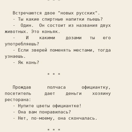
   Встречаются двое "новых русских".

   -  Один.  Он состоит из названия двух

животных. Это коньяк.

   -    И    какими    дозами   ты   его

употребляешь?

   - Если зверей поменять местами, тогда

узнаешь.

   - Як конь?

                * * *

   Прождав      полчаса      официантку,

посетитель     дает    деньги    хозяину

ресторана:

   - Нупите цветы официантке!

   - Она вам понравилась?

   - Нет, по-моему, она скончалась.

                * * *
