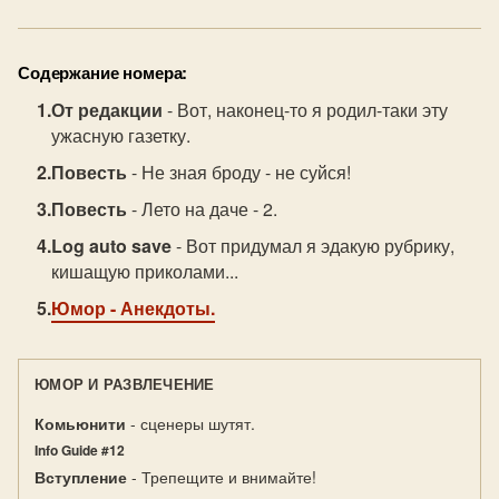
Содержание номера:
От редакции
- Вот, наконец-то я родил-таки эту
ужасную газетку.
Повесть
- Не зная броду - не суйся!
Повесть
- Лето на даче - 2.
Log auto save
- Вот придумал я эдакую рубрику,
кишащую приколами...
Юмор
- Анекдоты.
ЮМОР И РАЗВЛЕЧЕНИЕ
Комьюнити
- сценеры шутят.
Info Guide #12
Вступление
- Трепещите и внимайте!