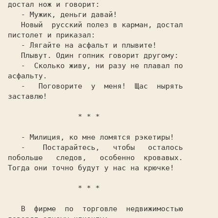
достал нож и говорит:

   - Мужик, деньги давай!

   Новый  русский полез в карман, достал

пистолет и приказал:

   Плывут. Один гопник говорит другому:

   -  Сколько живу, ни разу не плавал по

асфальту.

   -   Поговорите  у  меня!  Щас  нырять

   - Милиция, ко мне ломятся рэкетиры!

   -    Постарайтесь,   чтобы   осталось

побольше   следов,   особенно  кровавых.

Тогда они точно будут у нас на крючке!

   В  фирме  по  торговле  недвижимостью
