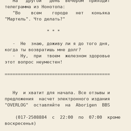
   На   другой   день  вечером  приходит

телеграмма из Нонотопа:

   "Во    всем    городе   нет   коньяка

когда ты возвратишь мне долг?

   -  Ну,  при  твоем  железном здоровье

   Ну  и хватит для начала. Все отзывы и

предложения  насчет электронного издания

"OVERLOG"  оставляйте  на  Aborigen  BBS

    (017-2508884  c  22:00  по  07:00  кроме 