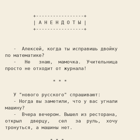
          | А Н Е Н Д О Т Ы |

   -  Алексей, когда ты исправишь двойку

по математике?

   -   Не   знаю,  мамочка.  Учительница

просто не отходит от журнала!

   У "нового русского" спрашивают:

   - Ногда вы заметили, что у вас угнали

машину?

   -  Вчера вечером. Вышел из ресторана,

открыл   дверцу,   сел   за  руль,  хочу

тронуться, а машины нет.
