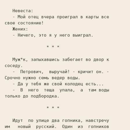
   Невеста:

   - Мой отец вчера проиграл в карты все

   Жених:

   - Ничего, это я у него выиграл.

   Муж*к, запыхавшись забегает во двор к

соседу.

   -  Петрович,  выручай! - кричит он. -

Срочно нужно семь ведер воды.

   - Да у тебя же свой колодец есть...

   -  В  него  теща  упала,  а  там воды

только до подбородка.

   Идут  по улице два гопника, навстречу

им   новый  русский.  Один  из  гопников
