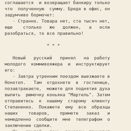
соглашается  и возвращает банкиру только

что  полученную  сумму. Бредя в офис, он

задумчиво бормочет:

   - Странно. Товара нет, ста тысяч нет,

еще    столько   же   должен,   а   если

   Новый   русский   принял   на  работу

молодого  коммивояжера  и  инструктирует

его:

   - Завтра утренним поездом выезжаете в

Нонотоп.   Там  отдохнете  в  гостинице,

позавтракаете,  можете для поднятия духа

выпить  рюмочку коньяка "Мартель". Затем

отправитесь  к  нашему  старому  клиенту

Степаненко.  Покажете  ему  все  образцы

наших    товаров,    примете   заказ   и

немедленно  сообщите  мне  телеграфом  о

заключении сделки.
