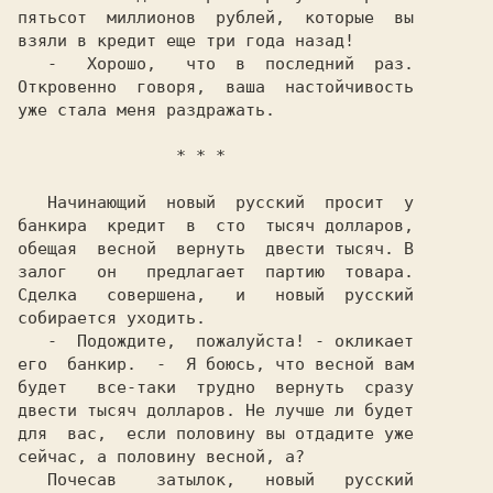
пятьсот  миллионов  рублей,  которые  вы

взяли в кредит еще три года назад!

   -   Хорошо,   что  в  последний  раз.

Откровенно  говоря,  ваша  настойчивость

уже стала меня раздражать.

   Начинающий  новый  русский  просит  у

банкира  кредит  в  сто  тысяч долларов,

обещая  весной  вернуть  двести тысяч. В

залог   он   предлагает  партию  товара.

Сделка   совершена,   и   новый  русский

собирается уходить.

   -  Подождите,  пожалуйста! - окликает

его  банкир.  -  Я боюсь, что весной вам

будет   все-таки  трудно  вернуть  сразу

двести тысяч долларов. Не лучше ли будет

для  вас,  если половину вы отдадите уже

сейчас, а половину весной, а?

   Почесав    затылок,   новый   русский
