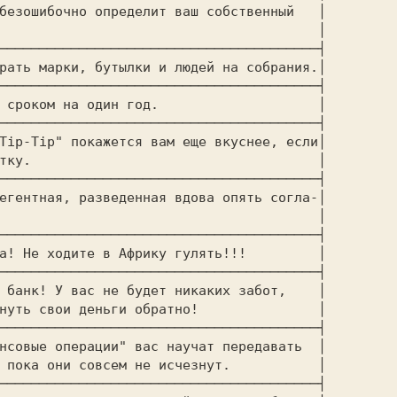
безошибочно определит ваш собственный   │

                                        │

────────────────────────────────────────┤

рать марки, бутылки и людей на собрания.│

────────────────────────────────────────┤

 сроком на один год.                    │

────────────────────────────────────────┤

Tip-Tip" покажется вам еще вкуснее, если│

тку.                                    │

────────────────────────────────────────┤

егентная, разведенная вдова опять согла-│

                                        │

────────────────────────────────────────┤

а! Не ходите в Африку гулять!!!         │

────────────────────────────────────────┤

 банк! У вас не будет никаких забот,    │

нуть свои деньги обратно!               │

────────────────────────────────────────┤

нсовые операции" вас научат передавать  │

 пока они совсем не исчезнут.           │

────────────────────────────────────────┤
