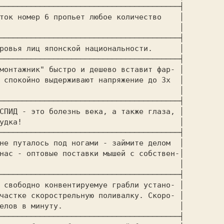
────────────────────────────────────────┤

ток номер 6 пропьет любое количество    │

                                        │

────────────────────────────────────────┤

ровья лиц японской национальности.      │

────────────────────────────────────────┤

монтажник" быстро и дешево вставит фар- │

 спокойно выдерживают напряжение до 3х  │

                                        │

────────────────────────────────────────┤

СПИД - это болезнь века, а также глаза, │

удка!                                   │

────────────────────────────────────────┤

не путалось под ногами - займите делом  │

нас - оптовые поставки мышей с собствен-│

                                        │

────────────────────────────────────────┤

 свободно конвентируемуе грабли устано- │

частке скорострельную поливалку. Скоро- │

елов в минуту.                          │

────────────────────────────────────────┤
