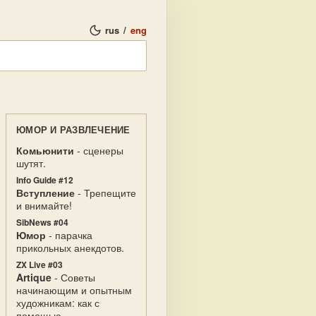
rus
/
eng
ЮМОР И РАЗВЛЕЧЕНИЕ
Комьюнити
- сценеры
шутят.
Info Guide #12
Вступление
- Трепещите
и внимайте!
SibNews #04
Юмор
- парачка
прикольных анекдотов.
ZX Live #03
Artique
- Советы
начинающим и опытным
художникам: как с
помощью