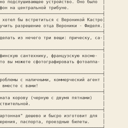
но подслушивающее устройство. Оно было  │

фон на центральной трибуне.             │

────────────────────────────────────────┤

 хотел бы встретиться с Вероникой Кастро│

учить разрешение отца Вероники - Фиделя.│

────────────────────────────────────────┤

делать из нечего три вещи: прическу, са-│

                                        │

────────────────────────────────────────┤

финскую сантехнику, французскую косме-  │

то вы можете сфотографировать фотоаппа- │

                                        │

────────────────────────────────────────┤

роблемы с наличными, коммерческий агент │

 вместе с вами!                         │

────────────────────────────────────────┤

ната корову (черную с двумя пятнами)    │

ствительной.                            │

────────────────────────────────────────┤

артонная" дешево и бысро изготовит для  │

ерения, паспорта, проездные билеты.     │

────────────────────────────────────────┤
