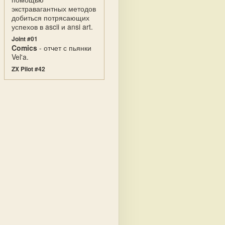
экстравагантных методов
добиться потрясающих
успехов в ascii и ansi art.
Joint #01
Comics
- отчет с пьянки
Vel'a.
ZX Pilot #42