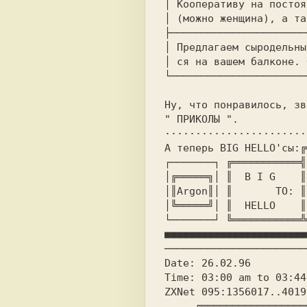
│ Кооперативу на постоя
│ (можно женщина), а та
├──────────────────────
│ Предлагаем сыродельны
│ ся на вашем балконе. 
└──────────────────────
Ну, что понравилось, зв
" ПРИКОЛЫ ".

·······················
А теперь BIG HELLO'сы:╔
┌───────┐ ╔═══════════╣
│╔═════╗│ ║  B I G    ║
│║Argon║│ ║       TO: ║
│╚═════╝│ ║  HELLO    ║
└───────┘ ╚═══════════╩
■■■■■■■■■■■■■■■■■■■■■■■
───────────────────────
Date: 26.02.96         
Time: 03:00 am to 03:44
ZXNet 095:1356017..4019
     ╔══════════════════════════════════════════════════╗
