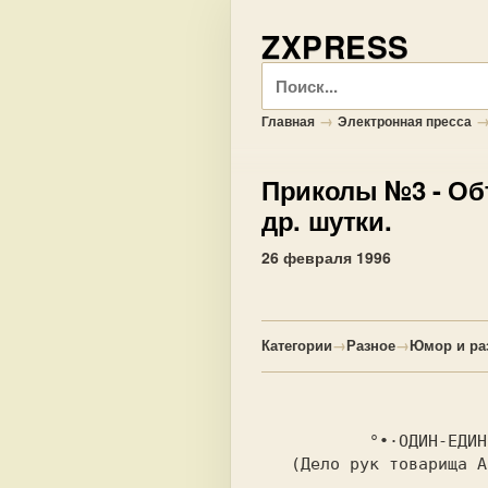
ZXPRESS
Поиск
→
Главная
Электронная пресса
Приколы №3
- Об
др. шутки.
26 февраля 1996
Категории
→
Разное
→
Юмор и ра
           °∙·ОДИН-ЕДИНСТВЕННЫЙ ЖУРНАЛ ПРИКОЛОВ·∙°

   (Дело рук товарища Argon'а, с небольшой помощью CYBORG'а.)
