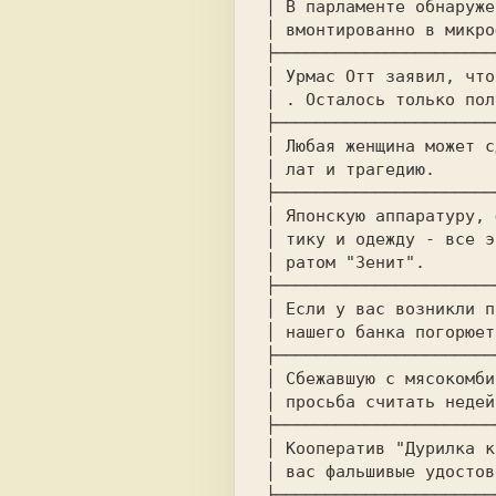
│ В парламенте обнаруже
│ вмонтированно в микро
├──────────────────────
│ Урмас Отт заявил, что
│ . Осталось только пол
├──────────────────────
│ Любая женщина может с
│ лат и трагедию.      
├──────────────────────
│ Японскую аппаратуру, 
│ тику и одежду - все э
│ ратом "Зенит".       
├──────────────────────
│ Если у вас возникли п
│ нашего банка погорюет
├──────────────────────
│ Сбежавшую с мясокомби
│ просьба считать недей
├──────────────────────
│ Кооператив "Дурилка к
│ вас фальшивые удостов
├──────────────────────