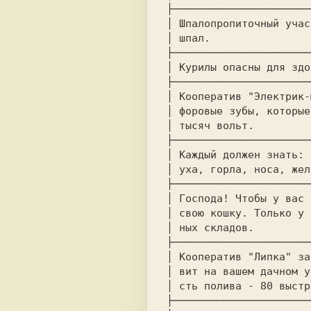
├──────────────────────
│ Шпалопропиточный учас
│ шпал.                
├──────────────────────
│ Курилы опасны для здо
├──────────────────────
│ Кооператив "Электрик-
│ форовые зубы, которые
│ тысяч вольт.         
├──────────────────────
│ Каждый должен знать: 
│ уха, горла, носа, жел
├──────────────────────
│ Господа! Чтобы у вас 
│ свою кошку. Только у 
│ ных складов.         
├──────────────────────
│ Кооператив "Липка" за
│ вит на вашем дачном у
│ сть полива - 80 выстр
├──────────────────────