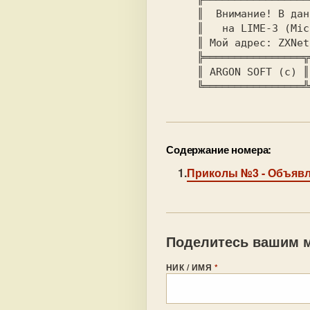
     ║  Внимание! В данный момент я уже зарегестрирован!║

     ║   на LIME-3 (MicroWord). Так-что Звоните.......  ║

     ║ Мой адрес: ZXNet 095:1356017..4019029 (16-22ч).  ║

     ╠════════════════╦════════════════╦════════════════╣

     ║ ARGON SOFT (c) ║    Александр   ║ ARGON SOFT (c) ║

Содержание номера:
Приколы №3
- Объявл
Поделитесь вашим м
НИК / ИМЯ
*