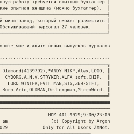
нную работу требуется опытный бухгалтер │

кже опытная женщина (можно бухгалтер).  │

────────────────────────────────────────┤

й мини-завод, который сможет разместить-│

Обслуживающий персонал 27 человек.      │

────────────────────────────────────────┘

оните мне и ждите новых выпусков журналов

·········································

════════════════════════════════════════╗

 Diamond(4139792),*ANDY NIK*,Alex,LOGO, ║

  CYBORG,A.N.V,STRYKER,ALFA soft,CHIP,  ║

   LORD WINTER,EVIL MAN,STS,369-SIFT,   ║

 Burn Acid,OLDMAN,Dr.Longman,MicroWord. ║

════════════════════════════════════════╝

■■■■■■■■■■■■■■■■■■■■■■■■■■■■■■■■■■■■■■■■■

─────────────────────────────────────────

                  MDM 401-9029;9:00/23:00

 am                (c) Copyright by Argon

029             Only for All Users ZXNet.
