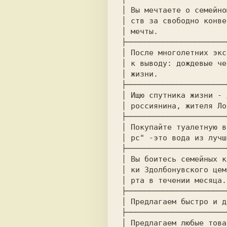
│ Вы мечтаете о семейно
│ ств за свободно конве
│ мечты.               
├──────────────────────
│ После многолетних экс
│ к выводу: дождевые че
│ жизни.               
├──────────────────────
│ Ищю спутника жизни - 
│ россиянина, жителя Ло
├──────────────────────
│ Покупайте туалетную в
│ рс" -это вода из лучш
├──────────────────────
│ Вы боитесь семейных к
│ ки Здолбонувского цем
│ рта в течении месяца.
├──────────────────────
│ Предлагаем быстро и д
├──────────────────────
│ Предлагаем любые това