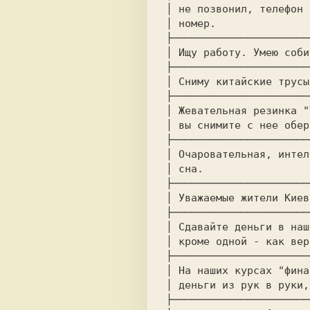
│ не позвонил, телефон 
│ номер.               
├──────────────────────
│ Ищу работу. Умею соби
├──────────────────────
│ Сниму китайские трусы
├──────────────────────
│ Жевательная резинка "
│ вы снимите с нее обер
├──────────────────────
│ Очаровательная, интел
│ сна.                 
├──────────────────────
│ Уважаемые жители Киев
├──────────────────────
│ Сдавайте деньги в наш
│ кроме одной - как вер
├──────────────────────
│ На наших курсах "фина
│ деньги из рук в руки,
├──────────────────────