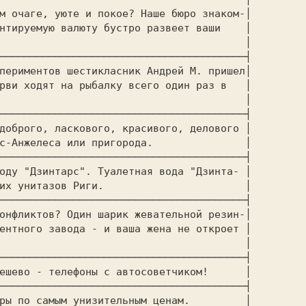
м очаге, уюте и покое? Наше бюро знаком-│

нтируемую валюту бустро развеет ваши    │

                                        │

────────────────────────────────────────┤

периментов шестикласник Андрей М. пришел│

рви ходят на рыбалку всего один раз в   │

                                        │

────────────────────────────────────────┤

доброго, ласкового, красивого, делового │

с-Анжелеса или пригорода.               │

────────────────────────────────────────┤

оду "Дзинтарс". Туалетная вода "Дзинта- │

их унитазов Риги.                       │

────────────────────────────────────────┤

онфликтов? Один шарик жевательной резин-│

ентного завода - и ваша жена не откроет │

                                        │

────────────────────────────────────────┤

ешево - телефоны с автосоветчиком!      │

────────────────────────────────────────┤

ры по самым унизительным ценам.         │
