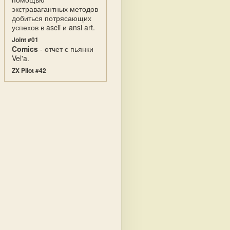
экстравагантных методов
добиться потрясающих
успехов в ascii и ansi art.
Joint #01
Comics
- отчет с пьянки
Vel'a.
ZX Pilot #42