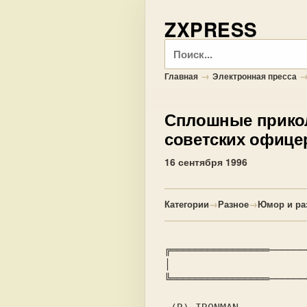
ZXPRESS
Поиск
→
Главная
Электронная пресса
Сплошные прик
советских офице
16 сентября 1996
Категории
→
Разное
→
Юмор и ра
╔════════════════──────
│		
╚════════════════──────