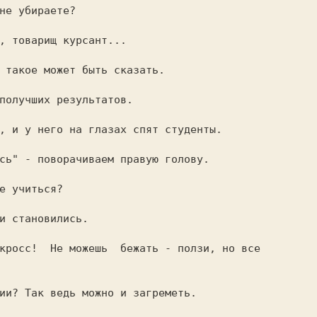
не убираете?

, товарищ курсант...

 такое может быть сказать.

получших результатов.

, и у него на глазах спят студенты.

сь" - поворачиваем правую голову.

е учиться?

и становились.

кросс!  Не можешь  бежать - ползи, но все

ии? Так ведь можно и загреметь.
