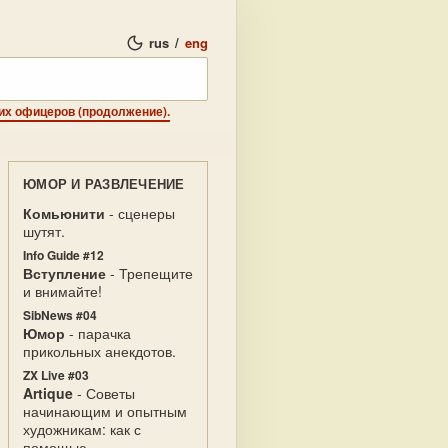
rus
/
eng
их офицеров (продолжение).
ЮМОР И РАЗВЛЕЧЕНИЕ
Комьюнити
- сценеры
шутят.
Info Guide #12
Вступление
- Трепещите
и внимайте!
SibNews #04
Юмор
- парачка
прикольных анекдотов.
ZX Live #03
Artique
- Советы
начинающим и опытным
художникам: как с
помощью