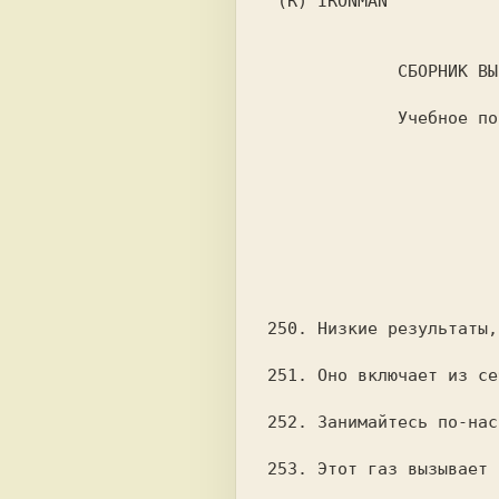
 (R) IRONMAN

	     СБОРНИК ВЫСКАЗЫВАНИЙ СОВЕТСКИХ ОФИЦЕРОВ

	     Учебное пособие для младшего и среднего

			учебного состава.
				 " На гражданке дураки
					       Поэто
					  Неизвестны
250. Низкие результаты,
251. Оно включает из се
252. Занимайтесь по-нас
253. Этот газ вызывает 