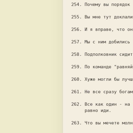
254. Почему вы порядок 
255. Вы мне тут доклали
256. И я вправе, что он
257. Мы с ним добились 
258. Подполковник сидит
259. По команде "равняй
260. Хуже могли бы лучш
261. Не все сразу богам
262. Все как один - на 
     равно иди.

263. Что вы мечете молн