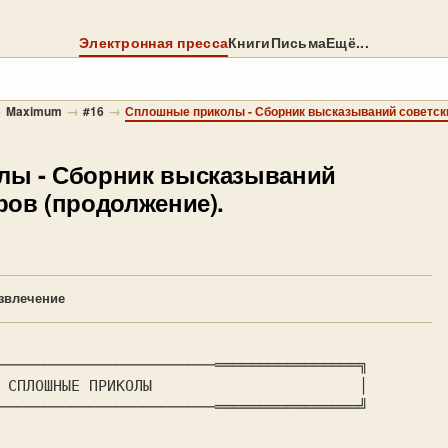
Электронная пресса
Книги
Письма
Ещё...
→
→
→
Maximum
#16
Сплошные приколы - Сборник высказываний советск
олы
- Сборник высказываний
ров (продолжение).
звлечение
────────────────────────════════════════╗

	
СПЛОШНЫЕ ПРИКОЛЫ
		       │

────────────────────────════════════════╝
