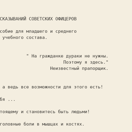


 не нужны.

му я здесь."

й прапорщик.

 а ведь все возможности для этого есть!

бя ...

тоящему и становитесь быть людьми!

головные боли в мышцах и костях.
