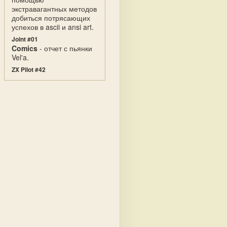
экстравагантных методов
добиться потрясающих
успехов в ascii и ansi art.
Joint #01
Comics
- отчет с пьянки
Vel'a.
ZX Pilot #42