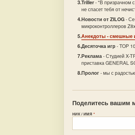
Triller
- "В призрачном с
не спасет тебя от нечис
Новости от ZILOG
- Се
микроконтроллеров Z8x
Анекдоты
- смешные 
Десяточка игр
- TOP 10
Реклама
- Студией X-T
приставка GENERAL 
Пролог
- мы с радостью
Поделитесь вашим м
НИК / ИМЯ
*