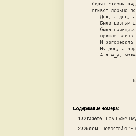
       Сидят старый дед и внучка у реки и вдруг видят :

       плывет дерьмо по реке. Внучка и спрашивает деда:

         -Дед, а дед, а откуда дерьмо?

         -Была давным-давно такая история, - начал дед, - жила

          была принцесса и любила она красивого принца. И

          пришла война. И пошел он на войну. И убили его.

          И загоревала бедная принцесса и убилась о скалы.

         -Ну дед, а дерьмо то откуда?

         -А я е_у, может насрал кто ... 

                            
Содержание номера:
О газете
- нам нужен м
Облом
- новостей о "Pi