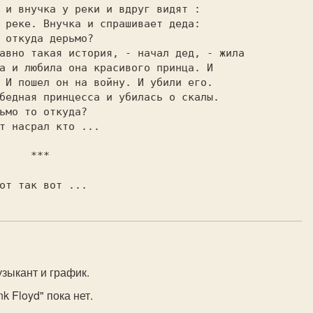
***  

узыкант и график.
nk Floyd" пока нет.