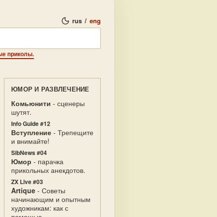
rus
/
eng
ые приколы.
ЮМОР И РАЗВЛЕЧЕНИЕ
Комьюнити
- сценеры
шутят.
Info Guide #12
Вступление
- Трепещите
и внимайте!
SibNews #04
Юмор
- парачка
прикольных анекдотов.
ZX Live #03
Artique
- Советы
начинающим и опытным
художникам: как с
помощью