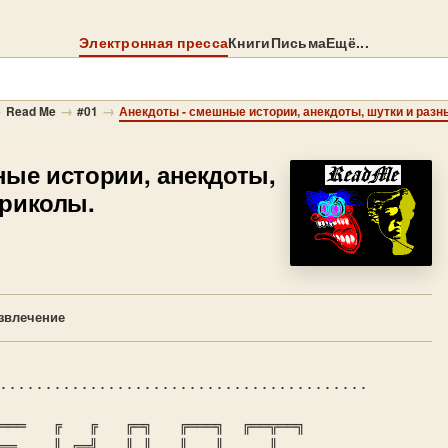
Электронная пресса
Книги
Письма
Ещё...
→
→
→
Read Me
#01
Анекдоты - смешные истории, анекдоты, шутки и разн
ные истории, анекдоты,
приколы.
звлечение
.........................................
