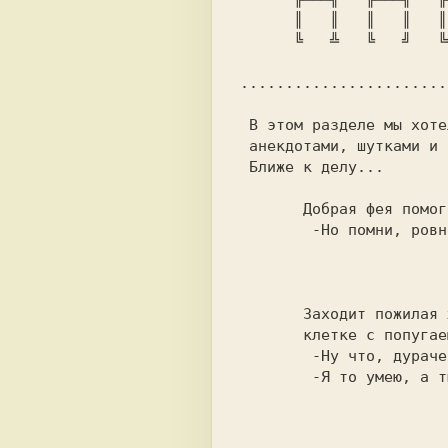
      ║   ║   ║   ║   ║      ╠═╩═╗   ║ ║   ║   ║     ║

      ╚   ╩   ╚   ╝   ╚═══   ╚   ╝  ╔╩═╩╗  ╚═══╝     ╝  

.......................
 В этом разделе мы хотели бы радовать Вас смешными историями,

 анекдотами, шутками и разными приколами.

 Ближе к делу...

       Добрая фея помогает золушке с тампоном TAMPAX.

        -Но помни, ровно в 12 : 00 он превратится в тыкву !

                          
       Заходит пожилая женжина в зоомагазин, подходит к 

       клетке с попугаем и говорит:

        -Ну что, дурачек, говорить - то ты умеешь ?

        -Я то умею, а ты, старая клюшка, летать умеешь ?

                          