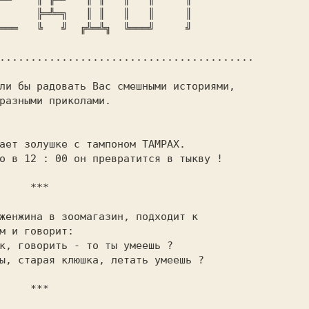
.........................................

  ***

  ***
