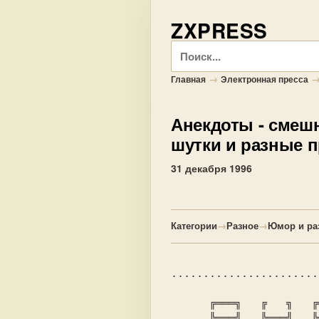
ZXPRESS
Поиск
→
Главная
Электронная пресса
Анекдоты
- смеш
шутки и разные 
31 декабря 1996
Категории
→
Разное
→
Юмор и ра
.......................
      ╔═══╗   ╔   ╗   ╔═══   ╔   ╔   ╔═╗   ╔═══╗  ╔══╦══╗

      ╠═══╣   ╠═══╣   ╠══    ║ ╔═╝   ║ ║   ║   ║     ║
