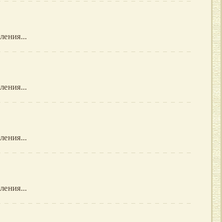
ления...
ления...
ления...
ления...