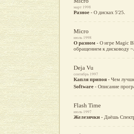
Micro
март 1998
Разное
- О дисках 5'25.
Micro
июль 1998
О разном
- О игре Magic B
обращением к дисководу 
Deja Vu
сентябрь 1997
Капля припоя
- Чем лучше
Software
- Описание програ
Flash Time
июль 1997
Железячки
- Даёшь Спект