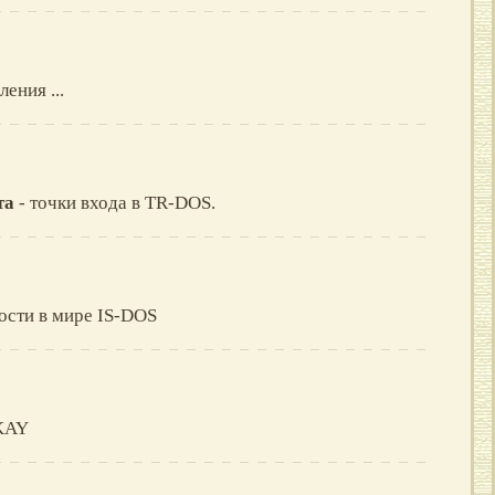
ения ...
та
- точки входа в TR-DOS.
ости в мире IS-DOS
 KAY