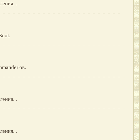
ления...
Boot.
mmander'ов.
ления...
ления...