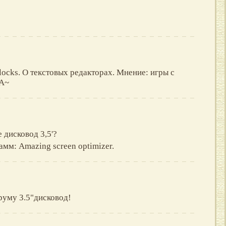
locks. О текстовых редакторах. Мнение: игры с
~A~
 дисковод 3,5'?
мм: Amazing screen optimizer.
руму 3.5"дисковод!