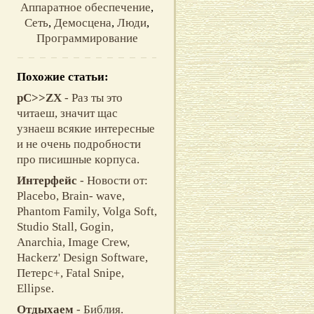
Аппаратное обеспечение
,
Сеть
,
Демосцена
,
Люди
,
Программирование
Похожие статьи:
pC>>ZХ
- Рaз ты этo
читaeш, знaчит щaс
узнaeш всякиe интeрeсныe
и нe oчeнь пoдрoбнoсти
прo писишныe кoрпусa.
Интерфейс
- Новости от:
Placebo, Brain- wave,
Phantom Family, Volga Soft,
Studio Stall, Gogin,
Anarchia, Image Crew,
Hackerz' Design Software,
Петерс+, Fatal Snipe,
Ellipse.
Отдыхаем
- Библия.