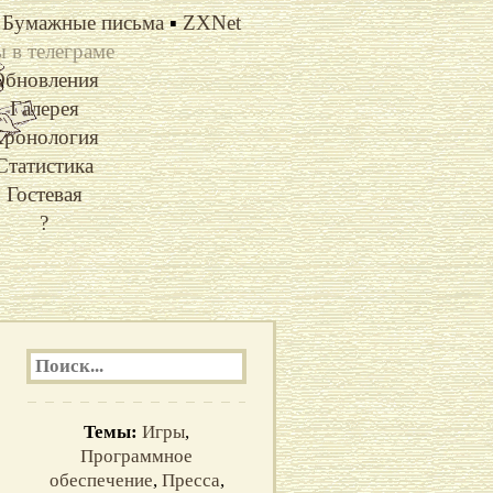
Бумажные письма
▪
ZXNet
 в телеграме
Обновления
Галерея
ронология
Статистика
Гостевая
?
Темы:
Игры
,
Программное
обеспечение
,
Пресса
,