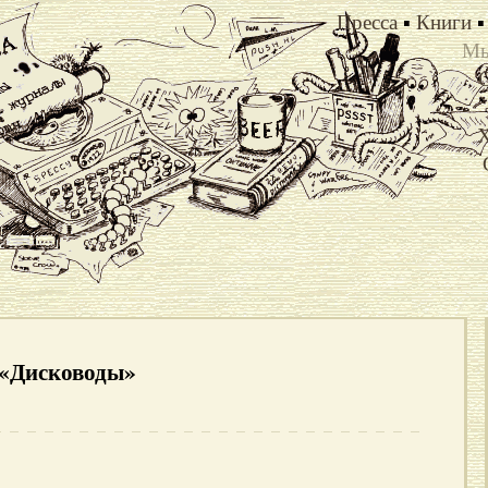
Пресса
▪
Книги
▪
Мы
Х
у «Дисководы»