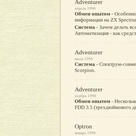
Adventurer
апрель 1996
Обмен опытом
- Особенно
информaции нa ZX Spectru
Система
- Зачем делать вс
Автоматизация - как средст
Adventurer
июль 1996
Система
- Спектрум-совме
Scorpion.
Adventurer
ноябрь 1996
Oбмен опытом
- Нескольк
FDD 3.5 (трехдюймового д
Optron
январь 1998