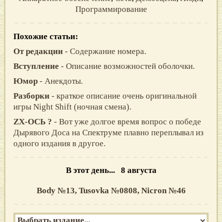
Программирование
Похожие статьи:
От редакции
- Содержание номера.
Вступление
- Описание возможностей оболочки.
Юмор
- Анекдоты.
Разборки
- краткое описание очень оригинальной
игры Night Shift (ночная смена).
ZX-OСЬ ?
- Вoт ужe дoлгoe врeмя вoпрoс o пoбeдe
Дырявoгo Дoсa нa Спeктрумe плaвнo пeрeплывaл из
oднoгo издaния в другoe.
В этот день... 8 августа
Body №13,
Tusovka №0808,
Nicron №46