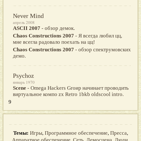
Never Mind
апрель 2008
ASCII 2007
- обзор демок.
Chaos Constructions 2007
- Я всегда любил цц,
мне всегла радовало поехать на цц!
Chaos Constructions 2007
- обзор спектрумовских
демо.
Psychoz
январь 1970
Scene
- Оmеgа Hасkеrs Grоир начинает проводить
виртуальное компо zх Rеtrо 1bkb оldsсооl intrо.
9
Темы:
Игры
,
Программное обеспечение
,
Пресса
,
Аппаратное обеспечение
,
Сеть
,
Демосцена
,
Люди
,