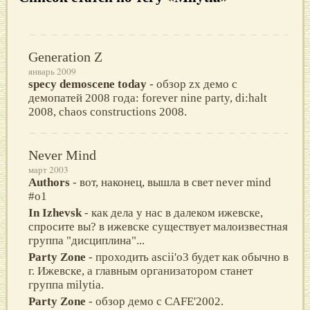
Generation Z
январь 2009
specy demoscene today
- обзор zx демо с
демопатей 2008 года: forever nine party, di:halt
2008, chaos constructions 2008.
Never Mind
март 2003
Authors
- вот, наконец, вышла в свет never mind
#o1
In Izhevsk
- как дела у нас в далеком ижевске,
спросите вы? в ижевске существует малоизвестная
группа "дисциплина"...
Party Zone
- проходить ascii'o3 будет как обычно в
г. Ижевске, а главным организатором станет
группа milytia.
Party Zone
- обзор демо с CAFE'2002.