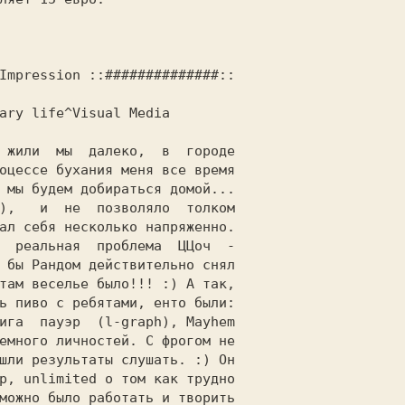
Impression ::##############::

оцессе бухания меня все время

 мы будем добираться домой...

),   и  не  позволяло  толком

  реальная  проблема  ЦЦоч  -

 бы Рандом действительно снял

там веселье было!!! :) A так,

ь пиво с ребятами, енто были:

ига  пауэр  (l-graph), Mayhem

емного личностей. C фрогом не

шли результаты слушать. :) Он

p, unlimited о том как трудно

можно было работать и творить
