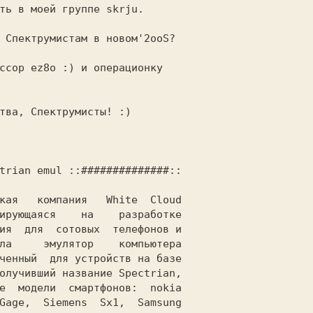
 Спектрумистам в новом'2ooS? 

ссор ez8о :) и операционку   

тва, Спектрумисты! :)        

trian emul ::##############::

ирующаяся    на    разработке

ия  для  сотовых  телефонов и

ла     эмулятор    компьютера

ченный  для устройств на базе

олучивший название Spectrian,

е  модели  смартфонов:  nokia

Gage,  Siemens  Sx1,  Samsung
