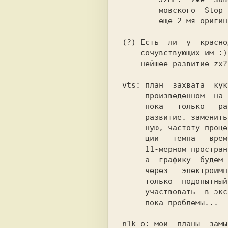
        мовского  Stop the train, ведется работа над

        еще 2-мя оригинальными играми.              

    сочувствующих им :) планы и перспективы на даль-

    нейшее развитие zx?                             

vts: план  захвата  кук
     произведенном  на  оборонном предприятии города

     пока   только   разрабатывается...   Дальнейшее

     развитие. заменить дровяную топку на термоядер-

     ную, частоту процессора поднять за счет модуля-

     ции   темпа   времени.  Чип  AY  клонировать  в

     11-мерном пространстве и запараллелить на звук,

     а  графику  будем проецировать прямо в сознание

     через   электроимпульсы   высокого  напряжения.

     только  подопытный  билл  гейц  пока  не  хочет

     участвовать  в эксперименте, так что с графикой

     пока проблемы...                               

n1k-о: мои  планы  замы