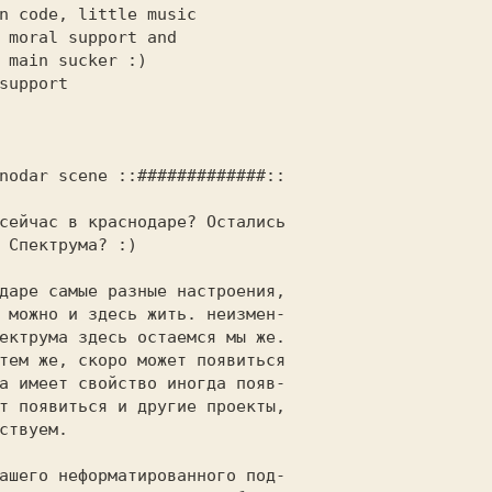
n code, little music         

 moral support and           

 

support                      

nodar scene ::#############::

сейчас в краснодаре? Остались

даре самые разные настроения,

ашего неформатированного под-
