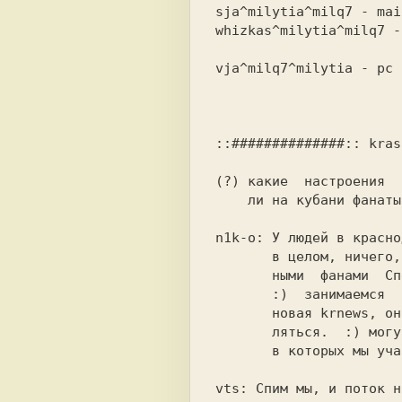
sja^milytia^milq7 - mai
whizkas^milytia^milq7 -
                        main sucker :)             
vja^milq7^milytia - рс 
::##############:: kras
(?) какие  настроения  
    ли на кубани фанаты Спектрума? :)               

n1k-о: У людей в красно
       в целом, ничего, можно и здесь жить. неизмен-

       ными  фанами  Спектрума здесь остаемся мы же.

       :)  занимаемся  тем же, скоро может появиться

       новая krnews, она имеет свойство иногда появ-

       ляться.  :) могут появиться и другие проекты,

       в которых мы участвуем.                      

vts: Спим мы, и поток н