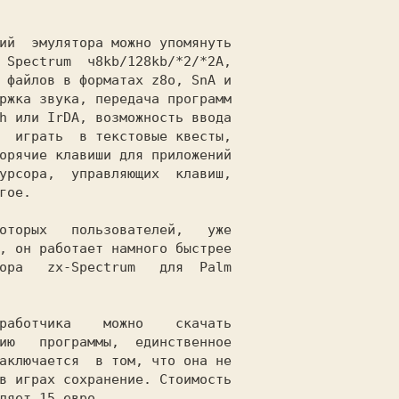
                             

 Spectrum  ч8kb/128kb/*2/*2A,

 файлов в форматах z8о, SnA и

ржка звука, передача программ

h или IrDA, возможность ввода

  играть  в текстовые квесты,

орячие клавиши для приложений

гое.                         

, он работает намного быстрее

ора   zx-Spectrum   для  Palm

                             

ию   программы,  единственное

аключается  в том, что она не

в играх сохранение. Стоимость

ляет 15 евро.                
