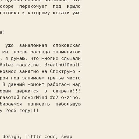
скоре  перекочует  под  крыло

готовка к которому кстати уже

                             

 мы  после распада знаменитой

, я думаю, что многие слышали

Rulez magazine, BreathOfDeath

новное занятие на Спектруме -

рой год занимаем третье место

 В данный момент работаем над

орый  держится  в  секрете!!!

газетой neverMind #о2 е-zine.

бираемся  написать  небольшую

у 2ooS году!!!               

 design, little code, swap   
