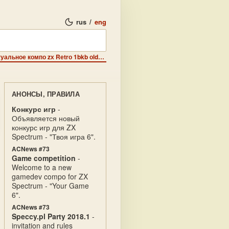
rus
/
eng
Scene - Оmеgа Hасkеrs Grоир начинает проводить виртуальное компо zх Rеtrо 1bkb оldsсооl intrо.
АНОНСЫ, ПРАВИЛА
Конкурс игр
-
Объявляется новый
конкурс игр для ZX
Spectrum - "Твоя игра 6".
ACNews #73
Game competition
-
Welcome to a new
gamedev compo for ZX
Spectrum - "Your Game
6".
ACNews #73
Speccy.pl Party 2018.1
-
invitation and rules