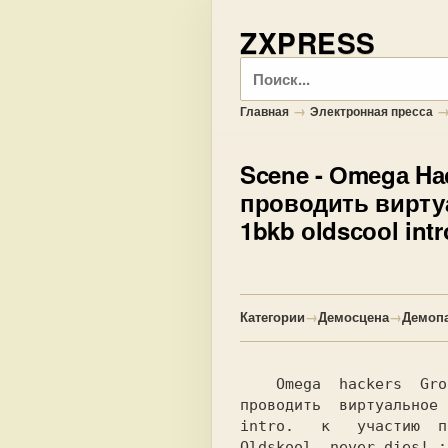
ZXPRESS
Поиск
→
Главная
Электронная пресса
Scene
- Оmеgа Hа
проводить виртуа
1bkb оldsсооl intr
Категории
→
Демосцена
→
Демоп
    Omega  hackers  Group  (www.ohg.da.ги)  начинает

проводить  виртуальное 
intro.   к   участию  п
Oldskool  never dies! :