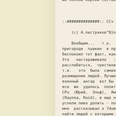
::##############:: CCч 
    (с) A.пестряков^Binary life^Visual Media        

    Вообщем...   т.к.   жили  мы  далеко,  в  городе

пригороде  пушкин  в пр
беспокоил тот факт, как
Это   настораживало   :
т.е.   это  была  самая
размещение людей. Лучше
военный  ангар  вот бы 
все  же  удалось  попит
CPu  (Юрий,  Эльф),  Ам
(Raynoa, Raid), и еще н
успели пиво допить - по
мне  рассказывал о 7dum
найти людей с которыми 