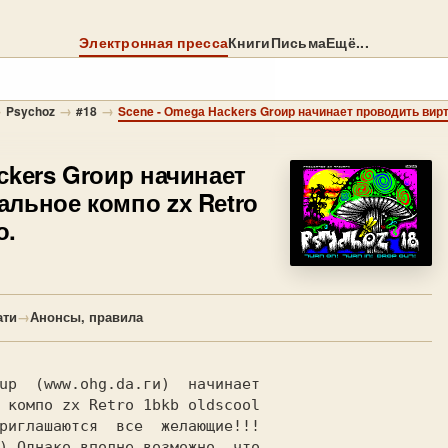
Электронная пресса
Книги
Письма
Ещё...
→
→
→
Psychoz
#18
сkеrs Grоир начинает
льное компо zх Rеtrо
о.
ати
→
Анонсы, правила
 компо zx Retro 1bkb oldscool

риглашаются  все  желающие!!!

) Однако вполне возможно, что
