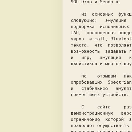
SGh-D7оо и Sendo х.    
    из  основных  функций  эмулятора можно упомянуть

следующие:   эмуляция  
поддержка  исполняемых 
tAP,  полноценная подде
через  е-mail, Bluetoot
текста,  что  позволяет
возможность  задавать г
джойстиков и многое дру
    по    отзывам   некоторых   пользователей,   уже

опробовавших  Spectrian
и   стабильнее   эмулят
совместимых устройств. 
    C     сайта     разработчика    можно    скачать

демонстрационную   верс
ограничение  которой  з
позволяет осуществлять 
же полной версии состав