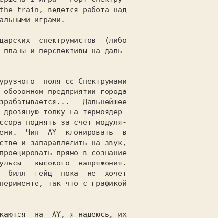
урузного  поля со Спектрумами

каются  на  AY, я надеюсь, их
