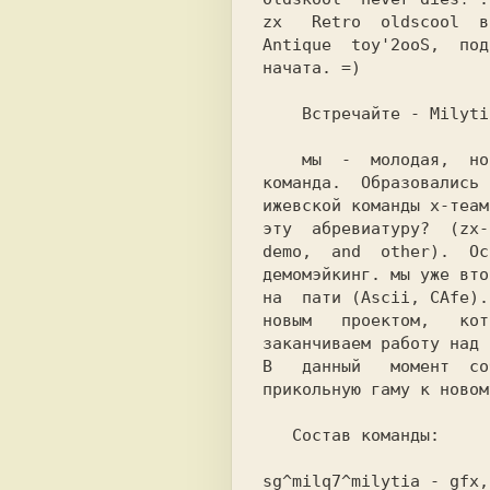
zx   Retro  oldscool  в
Antique  toy'2ooS,  под
начата. =)             
    Встречайте - Milytia!                           

    мы  -  молодая,  но  уже  закаленная  спековская

команда.  Образовались 
ижевской команды х-теам
эту  абревиатуру?  (zx-
demo,  and  other).  Ос
демомэйкинг. мы уже вто
на  пати (Ascii, CAfe).
новым   проектом,   кот
заканчиваем работу над 
В   данный   момент  со
прикольную гаму к новом
   Состав команды:                                  

sg^milq7^milytia - gfx,