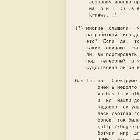
     сознания иногда проецируется в разделение битов

     krnews. :)                                     

(?) многие  слышали,  ч
    разработкой  игр для мобильных телефонов, так ли

    это?  Если  да,  то  какие  игры уже выпущены, а

    какие  ожидают  своего прихода? u не собираетесь

    ли  вы портировать некоторые Спектрумовские игры

    под  телефоны?  u что случилось с лэйблом Bogee?

    Существовал ли он вообще?                       

Gas 1э: на   Спектруме 
        очен ь недолго - фактически это была команда

        из Gas 1э и n1k-о/ех-techno lab, которые так

        и  не  нашли достойного кодера. :) но совсем

        недавно  ситуация  в корне изменилась - наш-

        лась светлая голова кодера для сотовых теле-

        фонов. так была образована Bogee Interactive

        (http://bogee-games.сом)  -  компания-разра-

        ботчик  игр  для сотовых телефонов на основе

        J2МЕ.  Уже  завершена 1 игра - порт Спектру-
