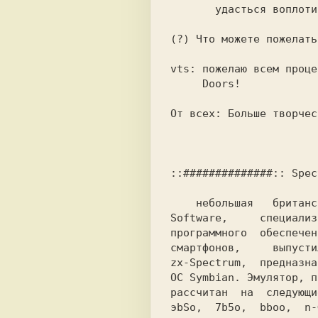
       удасться воплотить в моей группе skrju.      

(?) Что можете пожелать
vts: пожелаю всем проце
     Doors!                                         

От всех: Больше творчес
::##############:: Spec
    небольшая   британская   компания   White  Cloud

Software,     специализ
программного  обеспечен
смартфонов,     выпусти
zx-Spectrum,  предназна
ОС Symbian. Эмулятор, п
рассчитан  на  следующи
эbSо,  7b5o,  bboo,  n-