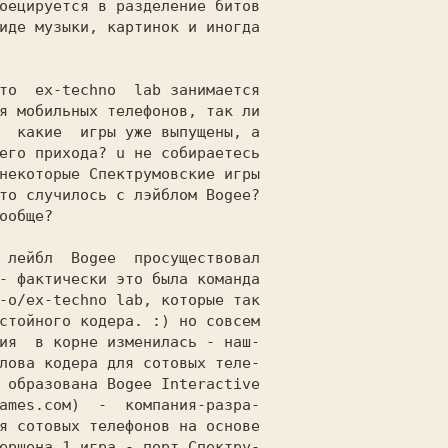
то  ех-techno  lab занимается

 лейбл  Bogee  просуществовал
