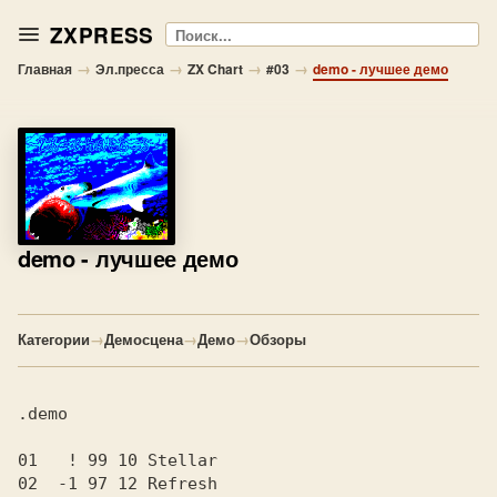
ZXPRESS
Поиск
→
→
→
→
Главная
Эл.пресса
ZX Chart
#03
demo - лучшее демо
demo
- лучшее демо
Категории
→
Демосцена
→
Демо
→
Обзоры
.demo

01   ! 99 10 Stellar

02  -1 97 12 Refresh
