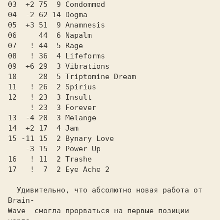
03  +2 75  9 Condommed

04  -2 62 14 Dogma

05  +3 51  9 Anamnesis

06     44  6 Napalm

07   ! 44  5 Rage

08   ! 36  4 Lifeforms

09  +6 29  3 Vibrations

10     28  5 Triptomine Dream

11   ! 26  2 Spirius

12   ! 23  3 Insult

     ! 23  3 Forever

13  -4 20  3 Melange

14  +2 17  4 Jam

15 -11 15  2 Bynary Love

    -3 15  2 Power Up

16   ! 11  2 Trashe

17   !  7  2 Eye Ache 2

  Удивительно, что абсолютно новая работа от 
Brain-

Wave  смогла прорваться на первые позиции 