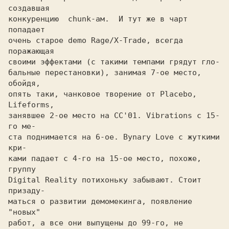
создавшая

конкуренцию  chunk-ам.  И тут же в чарт 
попадает

очень старое demo Rage/X-Trade, всегда 
поражающая

своими эффектами (с такими темпами грядут гло-

бальные перестановки), занимая 7-ое место, 
обойдя,

опять таки, чанковое творение от Placebo, 
Lifeforms,

занявшее 2-ое место на CC'01. Vibrations с 15-
го ме-

ста поднимается на 6-ое. Bynary Love с жуткими 
кри-

ками падает с 4-го на 15-ое место, похоже, 
группу

Digital Reality потихоньку забывают. Стоит 
призаду-

маться о развитии демомекинга, появление 
"новых"

работ, а все они выпущены до 99-го, не 