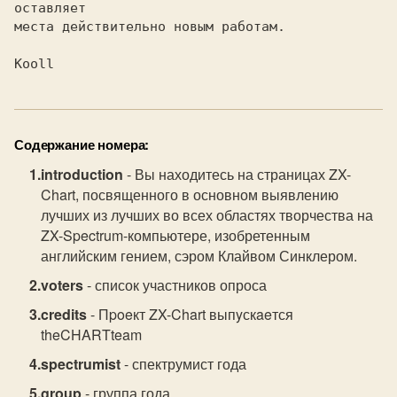
оставляет

места действительно новым работам.

Kooll
Содержание номера:
introduction
- Вы находитесь на страницах ZX-
Chart, посвященного в основном выявлению
лучших из лучших во всех областях творчества на
ZX-Spectrum-компьютере, изобретенным
английским гением, сэром Клайвом Синклером.
voters
- список участников опроса
credits
- Пpoeкт ZX-Chart выпyскaeтся
theCHARTteam
spectrumist
- спектрумист года
group
- группа года