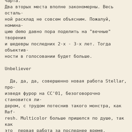
чарта.

Два вторых места вполне закономерны. Весь 
осталь-

ной расклад не совсем объясним. Пожалуй, 
номина-

цию demo давно пора поделить на "вечные" 
творения

и шедевры последних 2-х - 3-х лет. Тогда 
объектив-

ности в голосовании будет больше.

Unbeliever

  Да, да, да, совершенно новая работа Stellar, 
про-

изведя фурор на CC'01, безоговорочно 
становится ли-

дером, с трудом потеснив такого монстра, как 
Ref-

resh. Multicolor больше пришелся по душе, так 
как

это  первая работа за последнее время, 