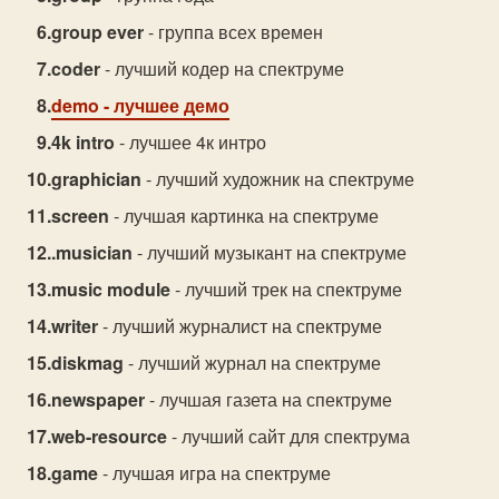
group ever
- группа всех времен
coder
- лучший кодер на спектруме
demo
- лучшее демо
4k intro
- лучшее 4к интро
graphician
- лучший художник на спектруме
screen
- лучшая картинка на спектруме
.musician
- лучший музыкант на спектруме
music module
- лучший трек на спектруме
writer
- лучший журналист на спектруме
diskmag
- лучший журнал на спектруме
newspaper
- лучшая газета на спектруме
web-resource
- лучший сайт для спектрума
game
- лучшая игра на спектруме