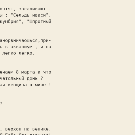
оптят, засаливают .

анервничаешься,при-

ечаем 8 марта и что

ая женщина в мире !
