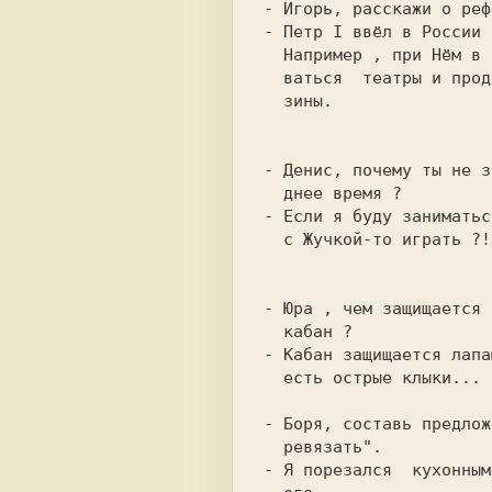
- Петр I ввёл в России 
  Например , при Нём в России стали откры-

  ваться  театры и продовольственные мага-

  зины.

- Денис, почему ты не з
- Если я буду заниматьс
  с Жучкой-то играть ?!

- Юра , чем защищается 
- Кабан защищается лапа
  есть острые клыки...

- Боря, составь предлож
- Я порезался  кухонным