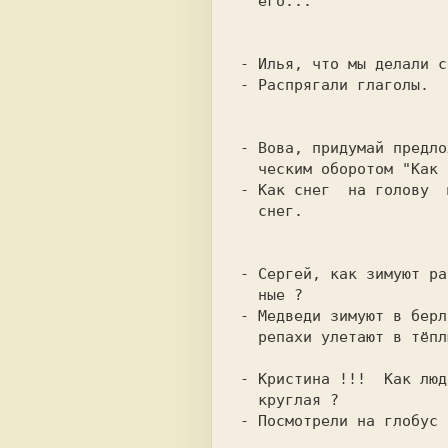
  его...

- Распрягали глаголы.

- Вова, придумай предло
- Как снег  на голову  
  снег.

- Сергей, как зимуют ра
- Медведи зимуют в берл
  репахи улетают в тёплые края...

- Кристина !!!  Как люд
- Посмотрели на глобус !