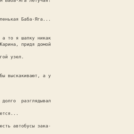
ленькая Баба-Яга...

 а то я шапку никак

Карина, придя домой

гой узел.

бы выскакивают, а у

 долго  разглядывал

ется...

есть автобусы зака-
