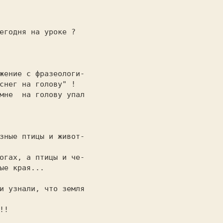
жение с фразеологи-

мне  на голову упал

зные птицы и живот-

огах, а птицы и че-

и узнали, что земля

!
