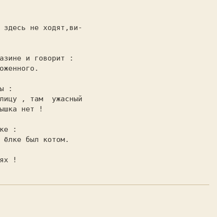
 здесь не ходят,ви-

оженного.

лицу , там  ужасный
