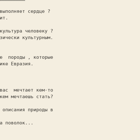
т.

зически культурным.

е  породы , которые

вас  мечтает кем-то

 описания природы в

а поволок...
