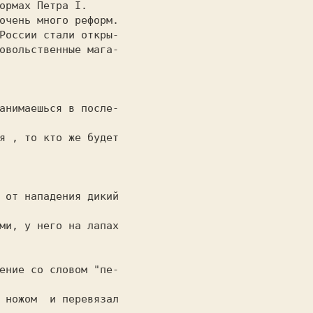
очень много реформ.

анимаешься в после-

я , то кто же будет

 от нападения дикий

ми, у него на лапах

ение со словом "пе-

 ножом  и перевязал
