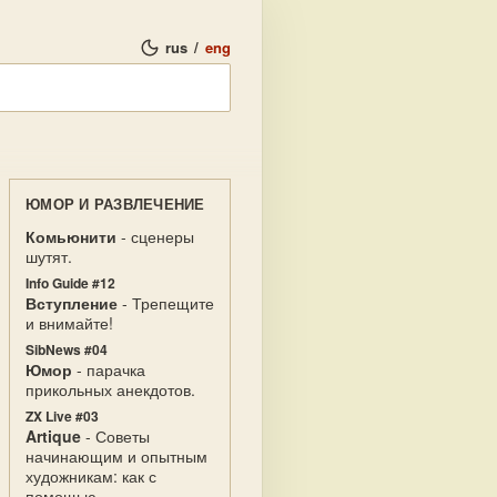
rus
/
eng
ЮМОР И РАЗВЛЕЧЕНИЕ
Комьюнити
- сценеры
шутят.
Info Guide #12
Вступление
- Трепещите
и внимайте!
SibNews #04
Юмор
- парачка
прикольных анекдотов.
ZX Live #03
Artique
- Советы
начинающим и опытным
художникам: как с
помощью