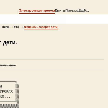
Электронная пресса
Книги
Письма
Ещё...
→
→
→
Think
#18
Фенечки - говорят дети.
 дети.
звлечение
═══════╗

И      
║▒

УРОКАХ 
║▒

КО... 
 ║▒
