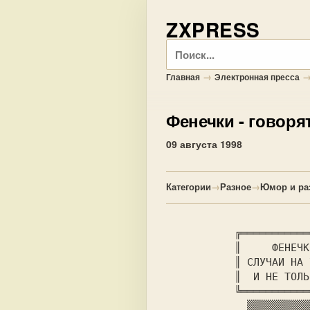
ZXPRESS
Поиск
→
Главная
Электронная пресса
Фенечки
- говорят
09 августа 1998
Категории
→
Разное
→
Юмор и ра
 ╔═══════════
           ║   
  ФЕНЕЧК
           ║ 
СЛУЧАИ НА 
           ║ 
 И НЕ ТОЛЬ
           ╚══════════════════╝▒

             ▒▒▒▒▒▒▒▒▒▒▒▒▒▒▒▒▒▒▒
