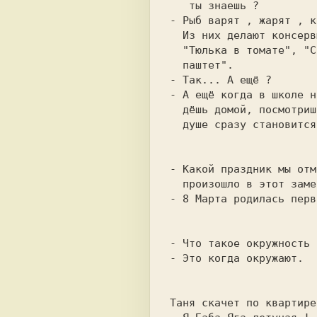
- Рыб варят , жарят , к
  Из них делают консервы : "Сельдь иваси",

  "Тюлька в томате", "Скумбрия", "Шпротный

- А ещё когда в школе н
  дёшь домой, посмотришь в аквариум , и на

  душе сразу становится легко-легко.

- Какой праздник мы отм
- 8 Марта родилась перв
- Это когда окружают.
