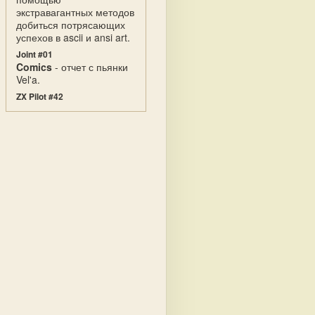
экстравагантных методов
добиться потрясающих
успехов в ascii и ansi art.
Joint #01
Comics
- отчет с пьянки
Vel'a.
ZX Pilot #42