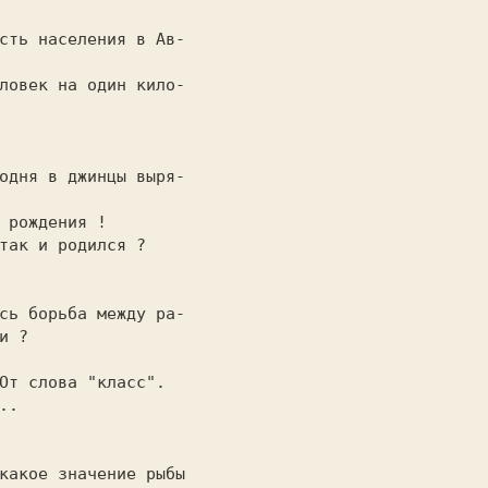
сть населения в Ав-

ловек на один кило-

одня в джинцы выря-

так и родился ?

сь борьба между ра-

.

какое значение рыбы
