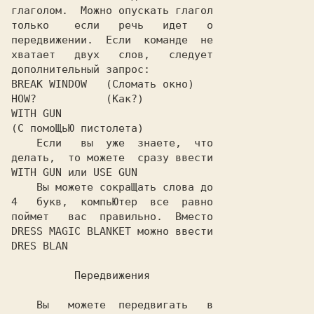
глаголом.  Можно опускать глагол

только    если   речь   идет   о

передвижении.  Если  команде  не

хватает   двух   слов,   следует

дополнительный запрос:

BREAK WINDOW   (Сломать окно)

HOW?           (Как?)

WITH GUN       

(С помоЩьЮ пистолета)

    Если   вы  уже  знаете,  что

делать,  то можете  сразу ввести

WITH GUN или USE GUN

    Вы можете сокраЩать слова до

4   букв,  компьЮтер  все  равно

поймет   вас  правильно.  Вместо

DRESS MAGIC BLANKET можно ввести

DRES BLAN

          Передвижения

    Вы   можете  передвигать   в
