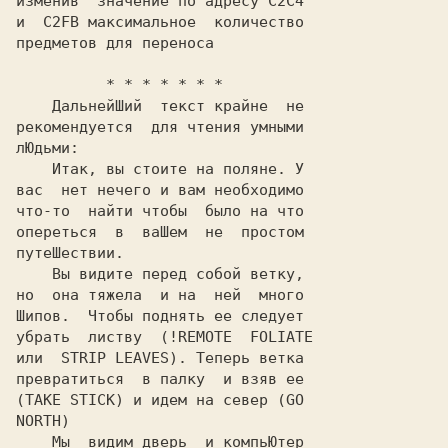
изменив  значение по адресу C2C4

и  C2FB максимальное  количество

предметов для переноса

          * * * * * * *

    ДальнейШий  текст крайне  не

рекомендуется  для чтения умными

лЮдьми:

    Итак, вы стоите на поляне. У

вас  нет нечего и вам необходимо

что-то  найти чтобы  было на что

опереться  в  ваШем  не  простом

путеШествии.

    Вы видите перед собой ветку,

но  она тяжела  и на  ней  много

Шипов.  Чтобы поднять ее следует

убрать  листву  (!REMOTE  FOLIATE

или  STRIP LEAVES). Теперь ветка

превратиться  в палку  и взяв ее

(TAKE STICK) и идем на север (GO

NORTH)

    Мы  видим дверь  и компьЮтер
