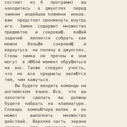
состоит   из  4   программ)   вы

находитесь   в  джунглях   перед

замком  индейцев племени  инков.

вам  предстоит проникнуть внутрь

его.  Замок  содержит  множество

предметов   и  сокровиЩ.   ваШей

задачей   является  собрать  как

можно    больШе    сокровиЩ    и

вернуться  на поляну в джунглях.

Стены  замка  не  прочны  и  они

могут  в лЮбой момент обруШиться

на  вас. Также  следует  учесть,

что  не  все  предметы  являЮтся

тем, чем кажуться.

    Вы будете вводить команды на

английском  языке. Все,  что  вы

захотите   сделать   вы   должны

будете  набрать  на  клавиатуре.

Словарь  компьЮтера велик  и  он

может     выполнять    множество

действий.  Верхняя часть  экрана
