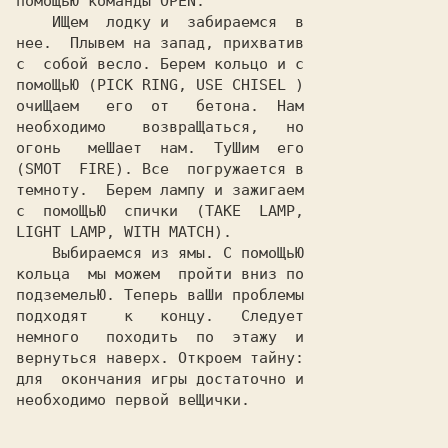
помоЩьЮ команды OPEN.

    ИЩем  лодку и  забираемся  в

нее.  Плывем на запад, прихватив

с  собой весло. Берем кольцо и с

помоЩьЮ (PICK RING, USE CHISEL )

очиЩаем   его  от   бетона.  Нам

необходимо    возвраЩаться,   но

огонь   меШает  нам.  ТуШим  его

(SMOT  FIRE). Все  погружается в

темноту.  Берем лампу и зажигаем

с  помоЩьЮ  спички  (TAKE  LAMP,

LIGHT LAMP, WITH MATCH).

    Выбираемся из ямы. С помоЩьЮ

кольца  мы можем  пройти вниз по

подземельЮ. Теперь ваШи проблемы

подходят    к   концу.   Следует

немного   походить  по  этажу  и

вернуться наверх. Откроем тайну:

для  окончания игры достаточно и

необходимо первой веЩички.
