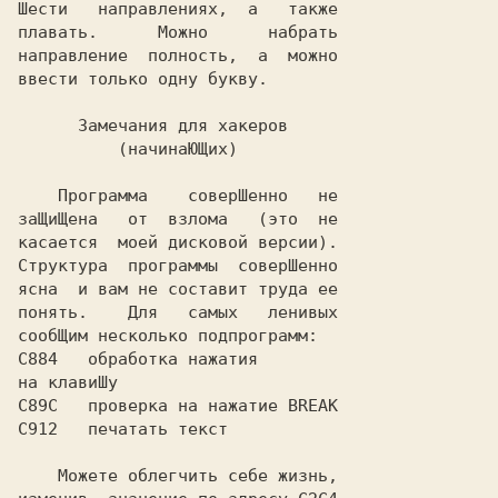
Шести   направлениях,  а   также

плавать.      Можно      набрать

направление  полность,  а  можно

ввести только одну букву.

      Замечания для хакеров

          (начинаЮЩих)

    Программа    соверШенно   не

заЩиЩена   от  взлома   (это  не

касается  моей дисковой версии).

Структура  программы  соверШенно

ясна  и вам не составит труда ее

понять.    Для   самых   ленивых

сообЩим несколько подпрограмм:

C884   обработка нажатия 

на клавиШу

C89C   проверка на нажатие BREAK

C912   печатать текст

    Можете облегчить себе жизнь,
