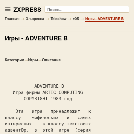
ZXPRESS
Поиск
→
→
→
→
Главная
Эл.пресса
Teleshow
#05
Игры - ADVENTURE B
Игры
- ADVENTURE B
Категории
→
Игры
→
Описание
           ADVENTURE B

   Игра фирмы ARTIC COMPUTING

       COPYRIGHT 1983 год

    Эта   игра   принадлежит   к

классу    мифических   и   самых

интересных  - к классу текстовых

адвентЮр.  в  этой  игре  (серия
