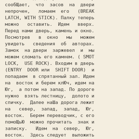
сообЩает,  что  засов  на  двери

непрочен,   ломаем  его   (BREAK

LATCH, WITH STICK). Палку теперь

можно   оставить.  Идем   вверх.

Перед нами дверь, камень и окно.

Посмотрев   в  окно   мы   можем

увидеть   сведения  об  авторах.

Замок  на двери  заржевел  и  мы

можем сломать его камнем. ( SMOT

LOCK,  USE ROCK). Входим в дверь

(ENTRY  DOOR или  SHIFT DOOR)  и

попадаем  в спрятанный зал. Идем

на  восток и берем клЮч, идем на

Юг,  а потом на запад. По дороге

нужно  взять лестницу,  долото и

спичку.  Далее наШа дорога лежит

на   север,  запад,  запад,  Юг,

восток.  Берем переводчик, с его

помоЩьЮ  можно прочитать  знак и

записку.   Идем  на  север,  Юг,

восток.  Здесь следует  выложить
