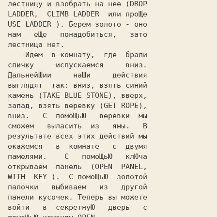
лестницу и взобрать на нее (DROP

LADDER,  CLIMB LADDER  или проЩе

USE LADDER ). Берем золото - оно

нам   еЩе   понадобиться,   зато

лестница нет.

    Идем  в комнату,  где  брали

спичку     испускаемся     вниз.

ДальнейШии     наШи     действия

выглядят  так: вниз, взять синий

камень (TAKE BLUE STONE), вверх,

запад, взять веревку (GET ROPE),

вниз.   С  помоЩьЮ   веревки  мы

сможем   выласить  из   ямы.   В

результате всех этих действий мы

окажемся   в  комнате   с  двумя

памелями.    С   помоЩьЮ   клЮча

открываем  панель  (OPEN  PANEL,

WITH  KEY ).  С помоЩьЮ  золотой

палочки   выбиваем   из   другой

панели кусочек. Теперь вы можете

войти   в  секретнуЮ   дверь   с
