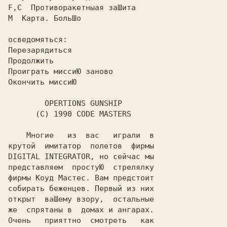
F,C  Противоракетныая заШита

М  Карта. БольШо

осведомяться:

Перезарядиться

Продолжить

Проиграть миссиЮ заново

Окончить миссиЮ

        OPERTIONS GUNSHIP

      (C) 1990 CODE MASTERS

    Многие   из  вас   играли  в

крутой  имитатор  полетов  фирмы

DIGITAL INTEGRATOR, но сейчас мы

представляем  простуЮ  стрелялку

фирмы Коуд Мастес. Вам предстоит

собирать беженцев. Первый из них

открыт  ваШему взору,  остальные

же  спрятаны в  домах и ангарах.

Очень   прияттно  смотреть   как
