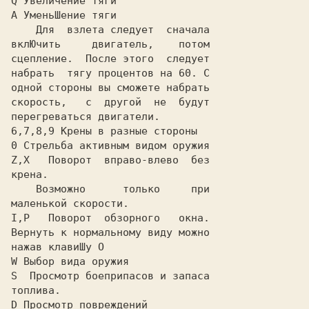
Q Увеличение тяги

А УменьШение тяги

    Для  взлета следует  сначала

вклЮчить     двигатель,    потом

сцепление.  После этого  следует

набрать  тягу процентов на 60. С

одной стороны вы сможете набрать

скорость,   с  другой  не  будут

перегреваться двигатели.

6,7,8,9 Крены в разные стороны

0 Стрельба активным видом оружия

Z,X   Поворот  вправо-влево  без

крена.

    Возможно      только     при

маленькой скорости.

I,P   Поворот  обзорного   окна.

Вернуть к нормальному виду можно

нажав клавиШу О

W Выбор вида оружия

S  Просмотр боеприпасов и запаса

топлива.

D Просмотр повреждений
