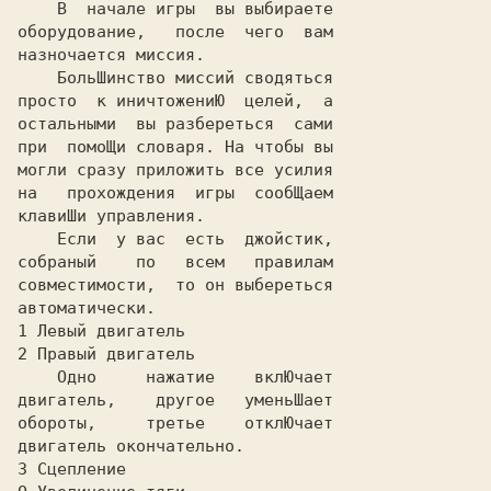
    В  начале игры  вы выбираете

оборудование,   после  чего  вам

назночается миссия.

    БольШинство миссий сводяться

просто  к иничтожениЮ  целей,  а

остальными  вы разбереться  сами

при  помоЩи словаря. На чтобы вы

могли сразу приложить все усилия

на   прохождения  игры  сообЩаем

клавиШи управления.

    Если  у вас  есть  джойстик,

собраный    по   всем   правилам

совместимости,  то он выбереться

автоматически.

1 Левый двигатель

2 Правый двигатель

    Одно     нажатие    вклЮчает

двигатель,    другое   уменьШает

обороты,     третье    отклЮчает

двигатель окончательно.

3 Сцепление
