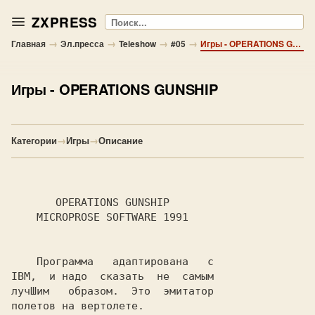
ZXPRESS
Поиск
→
→
→
→
Главная
Эл.пресса
Teleshow
#05
Игры - OPERATIONS GUNSHIP
Игры
- OPERATIONS GUNSHIP
Категории
→
Игры
→
Описание
       OPERATIONS GUNSHIP

    MICROPROSE SOFTWARE 1991

    Программа   адаптирована   с

IBM,  и надо  сказать  не  самым

лучШим   образом.  Это  эмитатор

полетов на вертолете.
