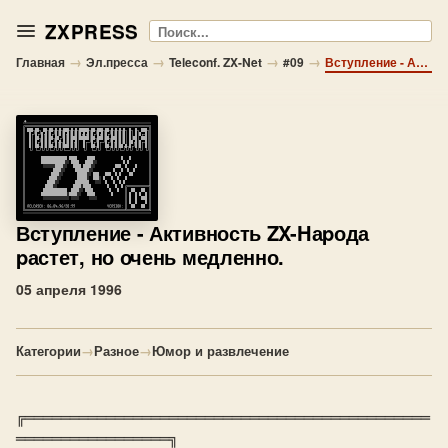
ZXPRESS
Поиск
→
→
→
→
Главная
Эл.пресса
Teleconf. ZX-Net
#09
Вступление - Активность ZX-Hаpода pастет, но очень медленно.
Вступление
- Активность ZX-Hаpода
pастет, но очень медленно.
05 апреля 1996
Категории
→
Разное
→
Юмор и развлечение
╔═════════════════════════════════════════════
═════════════════╗
