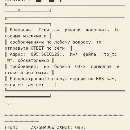
╚═════════════════════════════════════════════
═════╩═══════════╝

╔═════════════════════════════════════════════
═════════════════╗

║ Внимание!  Если  вы  решили  дополнить  tc  
своими мыслями и ║

║ cоображениями по любому вопросу, то 
отправьте ОТВЕТ по сети. ║

║ Адрес:  095:5610129..  Имя  файла  "to_tc  
.W". Обязательные ║

║ требования:  не  больше  64-х  символов  в 
стоке и без мата. ║

║ Распространяйте свежую версию по BBS-кам, 
если ее там нет.   ║

╚═════════════════════════════════════════════
═════════════════╝

...

═─═─═─═─═─═─═─═─═─═─═─═─═─═─═─═─═─═─═─═─═─═─═─
═─═─═─═─═─═─═

From:	  ZX-SHADOW ZXNet: 095: 