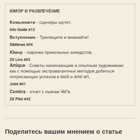
ЮМОР И РАЗВЛЕЧЕНИЕ
Комьюнити
- сценеры шутят.
Info Guide #12
Вступление
- Трепещите и внимайте!
SibNews #04
Юмор
- парачка прикольных анекдотов.
ZX Live #03
Artique
- Советы начинающим и опытным художникам:
как с помощью экстравагантных методов добиться
потрясающих успехов в ascii и ansi art.
Joint #01
Comics
- отчет с пьянки Vel'a.
ZX Pilot #42
Поделитесь вашим мнением о статье