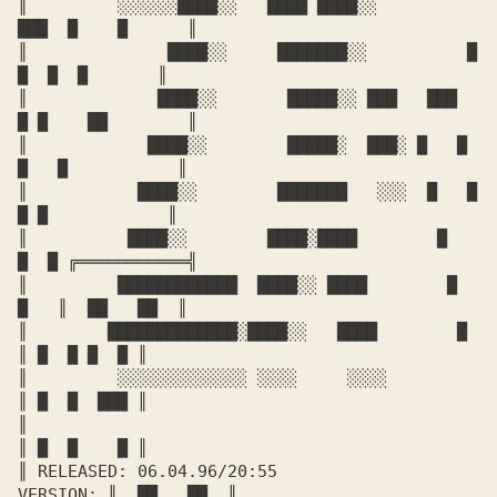
║         ░░░░░░████░░   ████ ████░░          
███  █    █      ║

║              ████░░     ███████░░          █   
█  █  █       ║

║             ████░░       █████░░ ███   ███  
█ █    ██        ║

║            ████░░        █████░  ███░ █   █  
█   █           ║

║           ████░░        ███████   ░░░  █   █  
█ █            ║

║          ████░░        ████░████        █   
█  █ ╔═══════════╣

║         ████████████  ████░░ ████        █   
█   ║  ██   ██  ║

║        █████████████░████░░   ████        █      
║ █  █ █  █ ║

║         ░░░░░░░░░░░░░ ░░░░     ░░░░              
║ █  █  ███ ║

║                                                  
║ █  █    █ ║

║ RELEASED: 06.04.96/20:55                
VERSION: ║  ██   ██  ║
