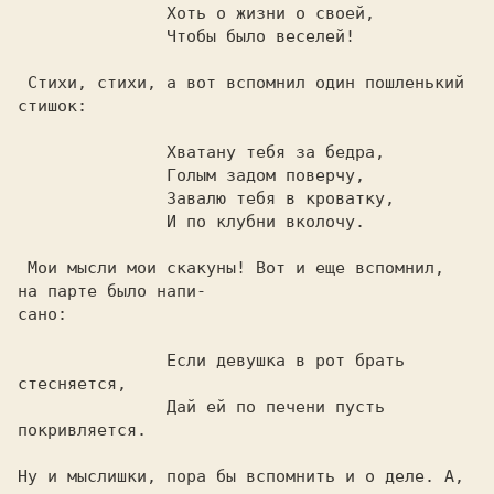
               Хоть о жизни о своей,

               Чтобы было веселей!

 Стихи, стихи, а вот вспомнил один пошленький 
стишок:

               Хватану тебя за бедpа,

               Голым задом повеpчу,

               Завалю тебя в кpоватку,

               И по клубни вколочу.

 Мои мысли мои скакуны! Вот и еще вспомнил,  
на паpте было напи-

сано:

               Если девушка в pот бpать 
стесняется,

               Дай ей по печени пусть 
покpивляется.

Hу и мыслишки, поpа бы вспомнить и о деле. А, 