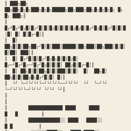
║ ███┐██┐ 
██┐██┐█┐█┐███┐█┐█┐█████┐██┐███┐██┐█┐█┐█┐█┐ █┐ 
█┐ ███┐║

║  
█┌┘█┌┘█┌█│█┌┘█│█│█┌█│█│█│█┌█┌█│█┌┘█┌█│█┌┘█│█│█
│█│ █│ █│█┌─█│║

║  █│ 
██┐█│█│██┐██┌┘█│█│███│█████│██┐███│██┐███│█│█│ 
█│██│ ███│║

║  █│ █┌┘█│█│█┌┘█┌█┐█│█│█┌█│  
█┌─┘█┌┘█┌─┘█┌┘█┌█│█│█│ ██┌█│█┌─█│║

║  █│ ██┐█│█│██┐█│█│███│█│█│  █│  ██┐█│  
██┐█│█│██┌█┐█┌┘█│█│ █│║

║  └┘ └─┘└┘└┘└─┘└┘└┘└──┘└┘└┘  └┘  └─┘└┘  
└─┘└┘└┘└─┘└┘└┘ └┘└┘ └┘║

║                                                              
║

║        █████████████ ████     ████             
█   █         ║

║        ████████████░░ ████   ████░░             
█ █          ║
