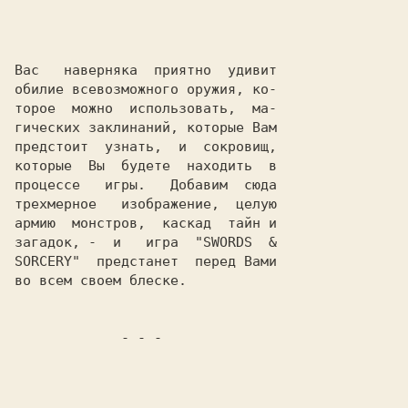
Вас   наверняка  приятно  удивит

обилие всевозможного оружия, ко-

торое  можно  использовать,  ма-

гических заклинаний, которые Вам

предстоит  узнать,  и  сокровищ,

которые  Вы  будете  находить  в

процессе   игры.   Добавим  сюда

трехмерное   изображение,  целую

армию  монстров,  каскад  тайн и

загадок, -  и   игра  "
SWORDS  &

SORCERY
"  предстанет  перед Вами

во всем своем блеске.

             - - -