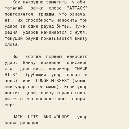
   Как нетрудно заметить, у оби-

тателей   замка  слово  "ATTACK
"

повторяется  трижды, что означа-

ет,  их способность наносить три

удара за один раунд битвы. Нуме-

рация  ударов начинается с нуля,

текущий раунд показывается внизу

слева.

   Вы   всегда  первым  наносите

удар.  Внизу  возникает описание

его   действия,  например  "
HACK

HITS
"   (рубящий  удар  попал  в

цель)  или "
LUNGE MISSES
" (колю-

щий удар прошел мимо). Если удар

достиг  цели, внизу справа гово-

рится о его последствиях, напри-

мер:

HACK  HITS  AND WOUNDS
 - удар

нанес ранение.
