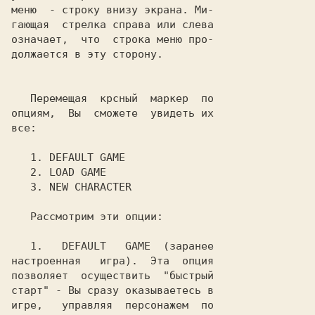
меню  - строку внизу экрана. Ми-

гающая  стрелка справа или слева

означает,  что  строка меню про-

должается в эту сторону.

   Перемещая  крсный  маркер  по

опциям,  Вы  сможете  увидеть их

все:

1
. 
DEFAULT GAME
2
. 
LOAD GAME
3
. 
NEW CHARACTER
   Рассмотрим эти опции:

1
.   
DEFAULT   GAME
  (заранее

настроенная   игра).  Эта  опция

позволяет  осуществить  "быстрый

старт" - Вы сразу оказываетесь в

игре,   управляя  персонажем  по
