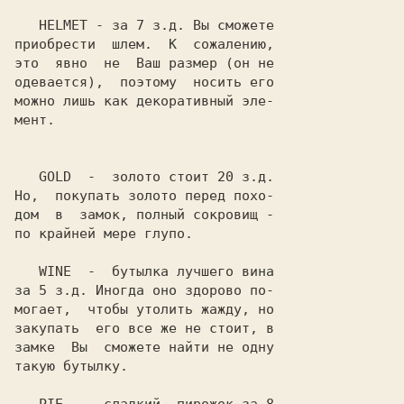
HELMET
 - за 7 з.д. Вы сможете

приобрести  шлем.  К  сожалению,

это  явно  не  Ваш размер (он не

одевается),  поэтому  носить его

можно лишь как декоративный эле-

мент.

GOLD
  -  золото стоит 20 з.д.

Но,  покупать золото перед похо-

дом  в  замок, полный сокровищ -

по крайней мере глупо.

WINE
  -  бутылка лучшего вина

за 5 з.д. Иногда оно здорово по-

могает,  чтобы утолить жажду, но

закупать  его все же не стоит, в

замке  Вы  сможете найти не одну

такую бутылку.
