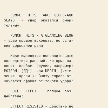
LUNGE   HITS   AND  KILLS/AND

SLAYS
   -  удар  оказался  смер-

тельным.

PUNCH  HITS - A GLANCING BLOW
- удар прошел вскользь, не оста-

вив серьезной раны.

   Ниже выводятся дополнительные

последствия ранений, которые на-

POISON!
 (ЯД!), или 
DRAIN!
 (исте-

чение  крови!). Внизу справа от-

мечается эффект от такого удара:

FULL  EFFECT
  -  полное  воз-

действие;

EFFECT RESISTED
 - действие не
