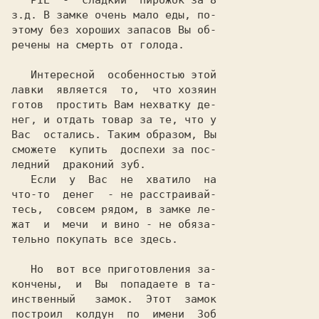
PIE
  -  сладкий  пирожок за 8

з.д. В замке очень мало еды, по-

этому без хороших запасов Вы об-

речены на смерть от голода.

   Интересной  особенностью этой

лавки  является  то,  что хозяин

готов  простить Вам нехватку де-

нег, и отдать товар за те, что у

Вас  остались. Таким образом, Вы

сможете  купить  доспехи за пос-

ледний  драконий зуб.

   Если  у  Вас  не  хватило  на

что-то  денег  - не расстраивай-

тесь,  совсем рядом, в замке ле-

жат  и  мечи  и вино - не обяза-

тельно покупать все здесь.

   Но  вот все приготовления за-

кончены,  и  Вы  попадаете в та-

инственный   замок.  Этот  замок

построил  колдун  по  имени  Зоб
