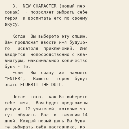
3
.  
NEW CHARACTER
 (новый пер-

сонаж)  - позволяет выбрать себе

героя  и воспитать его по своему

вкусу.

   Когда  Вы выберете эту опцию,

Вам предложат ввести имя будуще-

го   искателя  приключений.  Имя

вводится  непосредственно с кла-

виатуры, максимальное количество

букв - 16.

   Если   Вы  сразу  же  нажмете

"
ENTER
",   Вашего   героя  будут

звать 
FLUBBIT THE DULL
.

   После  того,  как Вы выберете

себе  имя,  Вам будет предложены

услуги  12 учителей, которые мо-

гут  обучать  Вас  в  течении 14

дней. Каждый новый день Вы буде-

те выбирать себе наставника, ко-
