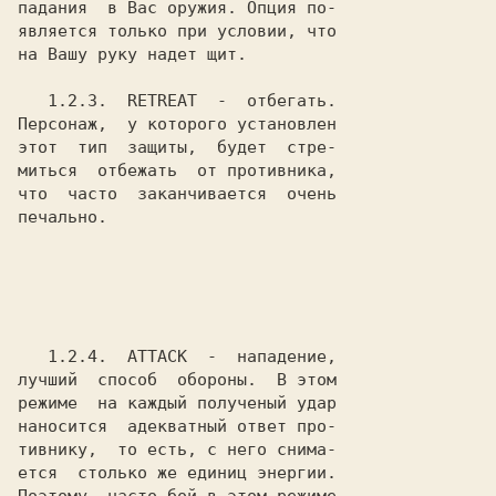
падания  в Вас оружия. Опция по-

является только при условии, что

на Вашу руку надет щит.

1.2.3.
  RETREAT
  -  отбегать.

Персонаж,  у которого установлен

этот  тип  защиты,  будет  стре-

миться  отбежать  от противника,

что  часто  заканчивается  очень

печально.

1.2.4.
  ATTACK
  -  нападение,

лучший  способ  обороны.  В этом

режиме  на каждый полученый удар

наносится  адекватный ответ про-

тивнику,  то есть, с него снима-

ется  столько же единиц энергии.
