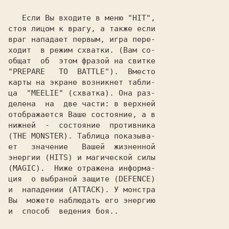
   Если Вы входите в меню "
HIT
",

стоя лицом к врагу, а также если

враг нападает первым, игра пере-

ходит  в режим схватки. (Вам со-

общат  об  этом фразой на свитке

"
PREPARE   TO  BATTLE
").  Вместо

карты на экране возникнет табли-

ца  "
MEELIE
" (схватка). Она раз-

делена  на  две части: в верхней

отображается Ваше состояние, а в

нижней  -  состояние  противника

(
THE MONSTER
). Таблица показыва-

ет   значение   Вашей  жизненной

энергии (
HITS
) и магической силы

(
MAGIC
).  Ниже отражена информа-

ция  о выбраной защите (
DEFENCE
)

и  нападении (
ATTACK
). У монстра

Вы  можете наблюдать его энергию

и  способ  ведения боя..
