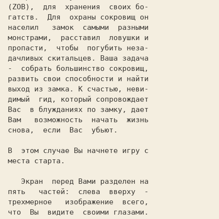
(
ZOB
),  для  хранения  своих бо-

гатств.  Для  охраны сокровищ он

населил   замок  самыми  разными

монстрами,  расставил  ловушки и

пропасти,  чтобы  погубить неза-

дачливых скитальцев. Ваша задача

-  собрать большинство сокровищ,

развить свои способности и найти

выход из замка. К счастью, неви-

димый  гид, который сопровождает

Вас  в блужданиях по замку, дает

Вам   возможность  начать  жизнь

снова,  если  Вас  убьют.

В  этом случае Вы начнете игру с

места старта.

   Экран  перед Вами разделен на

пять   частей:  слева  вверху  -

трехмерное   изображение  всего,

что  Вы  видите  своими глазами.
