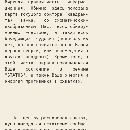
Верхняя  правая часть - информа-

ционная.  Обычно  здесь показана

карта текущего сектора (квадран-

та)   замка,   со  схематическим

изображением  Вас,  всех обнару-

женных  монстров,  а  также всех

блуждающих  чудовищ (поначалу их

нет, но они появятся после Вашей

первой смерти, или перемещения в

другой  квадрант). Кроме того, в

этой  части  экрана показывается

Ваше    состояние    в    режиме

"
STATUS
", а также Ваша энергия и

энергия противника в схватках.

   По  центру расположен свиток,

куда выводятся некоторые сообще-
