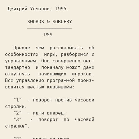
        SWORDS & SORCERY
        ────────────────
              PSS
   Прежде  чем  рассказывать  об

особенностях  игры, разберемся с

управлением. Оно совершенно нес-

тандартно  и поначалу может даже

отпугнуть   начинающих  игроков.

Все управление программой произ-

водится шестью клавишами:

   "
1
"  - поворот против часовой

стрелки.

   "
2
"  - идти вперед.

   "
3
"   -  поворот  по  часовой

стрелке".
