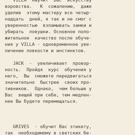
VILLA
  научит  Вас  искусству

воровства.   К  сожалению,  даже

уделив  этому мастеру все четыр-

надцать  дней, я так и не смог с

уверенностью  взламывать замки и

убирать  ловушки. Основное поло-

жительное  качество после обуче-

ния у 
VILLA
 - одновременное уве-

личение ловкости и инстинктов.

JACK
  -  увеличивает  провор-

ность.  Пройдя  курс  обучения у

него,  Вы  сможете передвигаться

значительно  быстрее  своих про-

тивников.  Однако,  чем больше у

Вас  вещей при себе, тем медлен-

нее Вы будете перемещаться.

GRIVES
  - обучит Вас этикету,

так  необходимому в светских бе-
