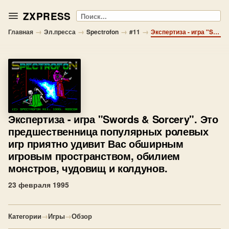
ZXPRESS
Поиск
→
→
→
→
Главная
Эл.пресса
Spectrofon
#11
Экспертиза - игра "Swords & Sorcery". Это предшественница популярных ролевых игр приятно удивит Вас обширным игровым пространством, обилием монстров, чудовищ и колдунов.
Экспертиза
- игра "Swords & Sorcery". Это
предшественница популярных ролевых
игр приятно удивит Вас обширным
игровым пространством, обилием
монстров, чудовищ и колдунов.
23 февраля 1995
Категории
→
Игры
→
Обзор