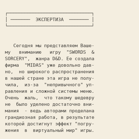
┌──────────────────────────────┐

│
 ─────── 
 ЭКСПЕРТИЗА 
 ─────── 
│

└──────────────────────────────┘
   Сегодня мы представляем Ваше-

му   вниманию   игру  "
SWORDS  &

SORCERY
",  жанра 
D&D
. Ее создала

фирма  "
MIDAS
" уже довольно дав-

но,  но широкого распространения

в нашей стране эта игра не полу-

чила,  из-за  "непривычного" уп-

равления и сложной системы меню.

Очень  жаль,  что такому шедевру

не  было уделено достаточно вни-

мания  - ведь авторами проделана

грандиозная работа, в результате

которой достигнут эффект "погру-

жения  в  виртуальный мир" игры.
