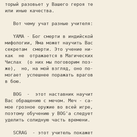
торый разовьет у Вашего героя те

или иные качества.

   Вот чему учат разные учителя:

YAMA
 - Бог смерти в индийской

мифологии, Яма может научить Вас

секретам  смерти. Это учение ни-

как  не  отражается в Магических

Числах  (о них мы поговорим поз-

же),  но, на мой взгляд, оно по-

могает  успешнее поражать врагов

в бою.

BOG
  -  этот наставник научит

Вас обращению с мечом. Меч - са-

мое грозное оружие во всей игре,

поэтому обучению у BOG'а следует

уделить солидную часть времени.

SCRAG
  - этот учитель покажет
