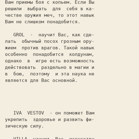
Вам приемы боя с копьем. Если Вы

решили  выбрать  для  себя в ка-

честве оружия меч, то этот навык

Вам не слишком понадобится.

GROL
  -  научит Вас, как сде-

лать  обычный посох грозным ору-

жием  против врагов. Такой навык

особенно  понадобится  колдунам,

однако  в  игре есть возможность

действовать  раздельно в магии и

в  бою,  поэтому  и эта наука не

является для Вас основной.

IVA  VESTOV
  - он поможет Вам

укрепить  здоровье и развить фи-

зическую силу.
