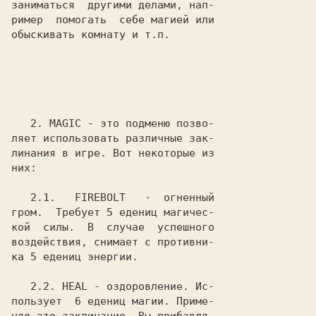
заниматься  другими делами, нап-

ример  помогать  себе магией или

обыскивать комнату и т.п.

2.
 MAGIC
 - это подменю позво-

ляет использовать различные зак-

линания в игре. Вот некоторые из

них:

2.1.
   FIREBOLT
   -  огненный

гром.  Требует 5 едениц магичес-

кой  силы.  В  случае  успешного

воздействия, снимает с противни-

ка 5 едениц энергии.

2.2.
 HEAL
 - оздоровление. Ис-

пользует  6 едениц магии. Приме-
