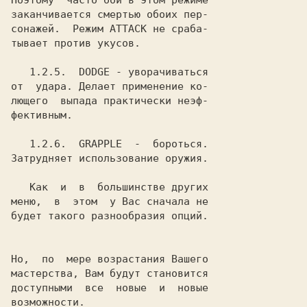
Поэтому  часто бой в этом режиме

заканчивается смертью обоих пер-

сонажей.  Режим ATTACK не сраба-

тывает против укусов.

1.2.5.
  DODGE
 - уворачиваться

от  удара. Делает применение ко-

лющего  выпада практически неэф-

фективным.

1.2.6.
  GRAPPLE
  -  бороться.

Затрудняет использование оружия.

   Как  и  в  большинстве других

меню,  в  этом  у Вас сначала не

будет такого разнообразия опций.

Но,  по  мере возрастания Вашего

мастерства, Вам будут становится

доступными  все  новые  и  новые

возможности.
