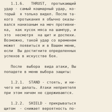
1.1.6.
   THRUST
,  протыкающий

удар - самый кошмарный удар, ко-

торый  я только видел. После та-

кого  протыкания я обычно оказы-

вался нанизаным на меч противни-

ка,  как кусок мяса на шампур, и

это  несмотря  на щит и доспехи.

Возможно, такой удар со временем

может  появиться и в Вашем меню,

если  Вы достигните определенных

успехов в искусстве боя.

   После  выбора  вида атаки, Вы

попадете в меню выбора защиты:

1.2.1.
  STAND
 - стоять, и ни-

чего не делать. Атаки неприятеля

при этом ничем не сдерживаются.

1.2.2.
  SHIELD
 - прикрываться

щитом  - снижает вероятность по-
