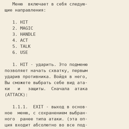
   Меню  включает в себя следую-

щие направления:

1
.
 HIT

2
.
 MAGIC

3
.
 HANDLE

4
.
 ACT

5
.
 TALK

6
.
 USE

1
. 
HIT
 - ударить. Это подменю

позволяет начать схватку, первым

ударив противника. Войдя в него,

Вы сможете выбрать себе вид ата-

ки   и   защиты.  Сначала  атака

(
ATTACK
):

1.1.1
.  
EXIT
 - выход в основ-

ное  меню, с сохранением выбран-

ного  ранее типа атаки. (эта оп-

ция входит абсолютно во все под-
