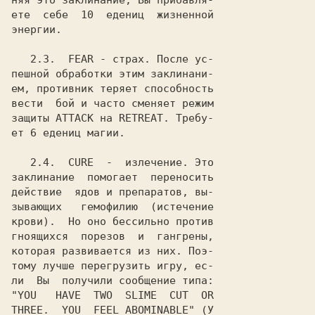
няя это заклинание, Вы прибавля-

ете  себе  10  едениц  жизненной

энергии.

2.3.
  FEAR
 - страх. После ус-

пешной обработки этим заклинани-

ем, противник теряет способность

вести  бой и часто сменяет режим

защиты 
ATTACK
 на 
RETREAT
. Требу-

ет 6 едениц магии.

2.4.
  CURE
  -  излечение. Это

заклинание  помогает  переносить

действие  ядов и препаратов, вы-

зывающих   гемофилию  (истечение

крови).  Но оно бессильно против

гноящихся  порезов  и  гангрены,

которая развивается из них. Поэ-

тому лучше перегрузить игру, ес-

ли  Вы  получили сообщение типа:

"
YOU   HAVE  TWO  SLIME  CUT  OR

THREE.  YOU  FEEL ABOMINABLE
" (У
