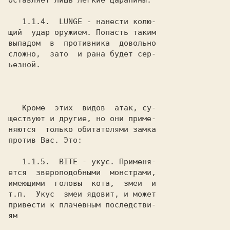
оставляет лишь легкие царапины.

1.1.4.
  LUNGE
 - нанести колю-

щий  удар оружием. Попасть таким

выпадом  в  противника  довольно

сложно,  зато  и рана будет сер-

ьезной.

   Кроме  этих  видов  атак, су-

ществуют и другие, но они приме-

няются  только обитателями замка

против Вас. Это:

1.1.5.
  BITE
 - укус. Применя-

ется  звероподобными  монстрами,

имеющими  головы  кота,  змеи  и

т.п.  Укус  змеи ядовит, и может

привести к плачевным последстви-

ям
