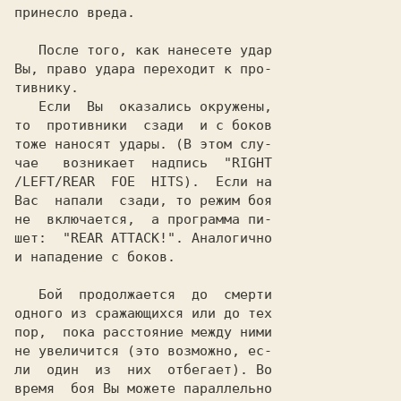
принесло вреда.

   После того, как нанесете удар

Вы, право удара переходит к про-

тивнику.

   Если  Вы  оказались окружены,

то  противники  сзади  и с боков

тоже наносят удары. (В этом слу-

чае   возникает  надпись  "
RIGHT

/LEFT/REAR  FOE  HITS
).  Если на

Вас  напали  сзади, то режим боя

не  включается,  а программа пи-

шет:  "
REAR ATTACK!
". Аналогично

и нападение с боков.

   Бой  продолжается  до  смерти

одного из сражающихся или до тех

пор,  пока расстояние между ними

не увеличится (это возможно, ес-

ли  один  из  них  отбегает). Во

время  боя Вы можете параллельно
