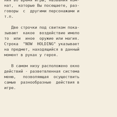
ния во время игры, названия ком-

нат,  которые Вы посещаете, раз-

говоры  с  другими персонажами и

т.п.

   Две строчки под свитком пока-

зывают  какое  воздействие имело

то  или  иное  оружие или магия.

Строка  "
NOW  HOLDING
" указывает

на предмет, находящийся в данный

момент в руках у героя.

   В самом низу расположено окно

действий - разветвленная система

меню,   позволяющая  осуществить

самые  разнообразные  действия в

игре.
