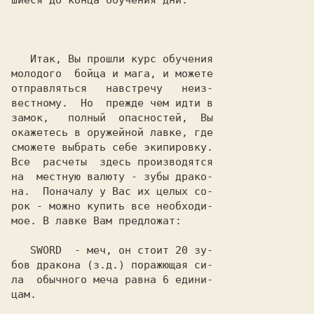
шиеся до конца обучения дни.

   Итак, Вы прошли курс обучения

молодого  бойца и мага, и можете

отправляться   навстречу   неиз-

вестному.  Но  прежде чем идти в

замок,   полный  опасностей,  Вы

окажетесь в оружейной лавке, где

сможете выбрать себе экипировку.

Все  расчеты  здесь производятся

на  местную валюту - зубы драко-

на.  Поначалу у Вас их целых со-

рок - можно купить все необходи-

мое. В лавке Вам предложат:

SWORD
  - меч, он стоит 20 зу-

бов дракона (з.д.) поражющая си-

ла  обычного меча равна 6 едини-

цам.
