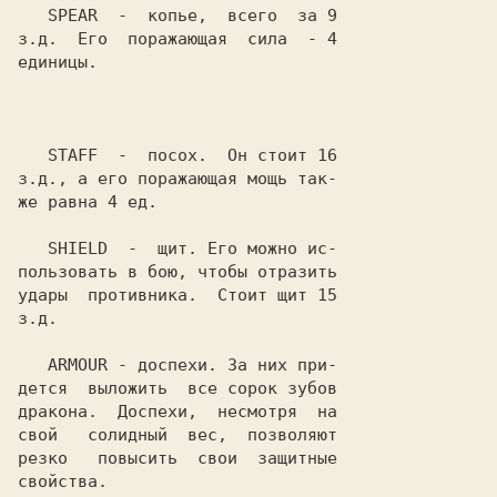
SPEAR
  -  копье,  всего  за 9

з.д.  Его  поражающая  сила  - 4

единицы.

STAFF
  -  посох.  Он стоит 16

з.д., а его поражающая мощь так-

же равна 4 ед.

SHIELD
  -  щит. Его можно ис-

пользовать в бою, чтобы отразить

удары  противника.  Стоит щит 15

з.д.

ARMOUR
 - доспехи. За них при-

дется  выложить  все сорок зубов

дракона.  Доспехи,  несмотря  на

свой   солидный  вес,  позволяют

резко   повысить  свои  защитные

свойства.
