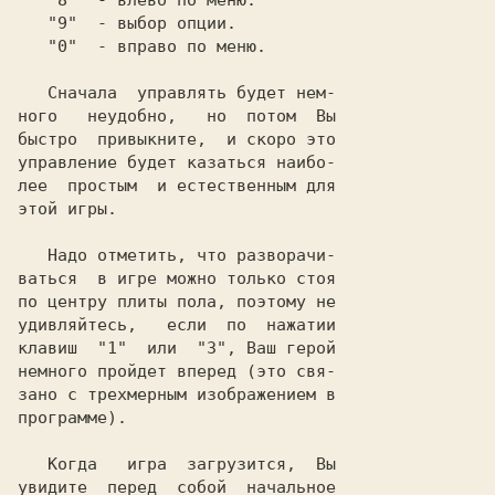
   "
8
"  - влево по меню.

   "
9
"  - выбор опции.

   "
0
"  - вправо по меню.

   Сначала  управлять будет нем-

ного   неудобно,   но  потом  Вы

быстро  привыкните,  и скоро это

управление будет казаться наибо-

лее  простым  и естественным для

этой игры.

   Надо отметить, что разворачи-

ваться  в игре можно только стоя

по центру плиты пола, поэтому не

удивляйтесь,   если  по  нажатии

клавиш  "
1
"  или  "
3
", Ваш герой

немного пройдет вперед (это свя-

зано с трехмерным изображением в

программе).

   Когда   игра  загрузится,  Вы

увидите  перед  собой  начальное
