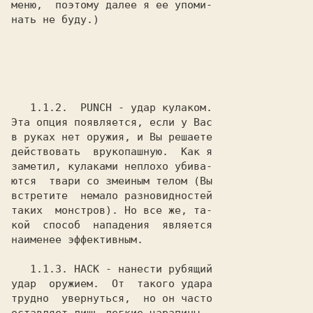
меню,  поэтому далее я ее упоми-

нать не буду.)

1.1.2.
  PUNCH
 - удар кулаком.

Эта опция появляется, если у Вас

в руках нет оружия, и Вы решаете

действовать  врукопашную.  Как я

заметил, кулаками неплохо убива-

ются  твари со змеиным телом (Вы

встретите  немало разновидностей

таких  монстров). Но все же, та-

кой  способ  нападения  является

наименее эффективным.

1.1.3.
 HACK
 - нанести рубящий

удар  оружием.  От  такого удара

трудно  увернуться,  но он часто
