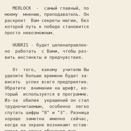
MERLOCK
  -  самый главный, по

моему  мнению, преподаватель. Он

раскроет  Вам секреты магии, без

которой путь к победе становится

просто невозможным.

HUBRIS
 - будет целенаправлен-

но  работать  с Вами, чтобы раз-

вить инстинкты и предчувствия.

   От  того,  какому  учителю Вы

уделите больше времени будет за-

висеть  успех всего предприятия.

Обратите  внимание на шрифт, ко-

торый  используется в программе.

Из-за  обилия  украшений он стал

трудночитаемым,  особенно  легко

спутать цифры "
8
" и "
3
". Разница

хорошо  заметна  именно  сейчас,

когда на экране возникают остав-
