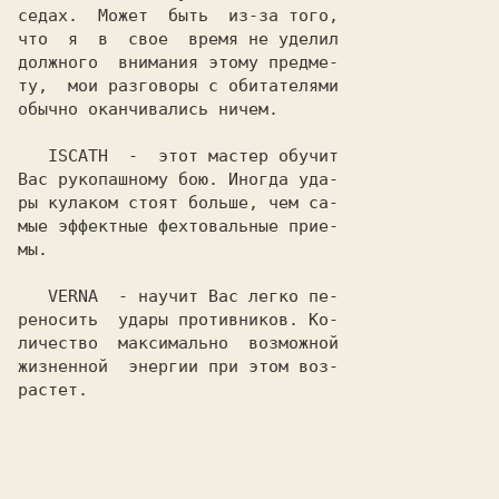
седах.  Может  быть  из-за того,

что  я  в  свое  время не уделил

должного  внимания этому предме-

ту,  мои разговоры с обитателями

обычно оканчивались ничем.

ISCATH
  -  этот мастер обучит

Вас рукопашному бою. Иногда уда-

ры кулаком стоят больше, чем са-

мые эффектные фехтовальные прие-

мы.

VERNA
  - научит Вас легко пе-

реносить  удары противников. Ко-

личество  максимально  возможной

жизненной  энергии при этом воз-

растет.
