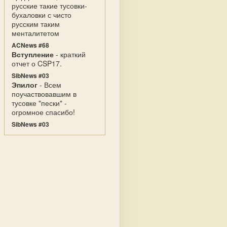
русские такие тусовки-
бухаловки с чисто
русским таким
менталитетом
ACNews #68
Вступление
- краткий
отчет о CSP17.
SibNews #03
Эпилог
- Всем
поучаствовавшим в
тусовке "пески" -
огромное спасибо!
SibNews #03