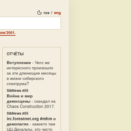
rus
/
eng
ons'2001.
ОТЧЁТЫ
Вступление
- Чего же
интересного произошло
за эти длинющие месяцы
в жизни сибирского
спектрума?
SibNews #05
Война и мир
демосцены
- скандал на
Chaos Construction 2017.
SibNews #05
irc.forestnet.org #mhm о
демопатях
- какието там
ЦЦ-Дихальты, это чисто