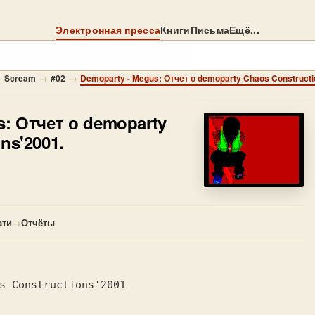
Электронная пресса
Книги
Письма
Ещё...
→
→
→
Scream
#02
Demoparty - Megus: Отчет о demoparty Chaos Constructi
s: Отчет о demoparty
ns'2001.
ати
→
Отчёты