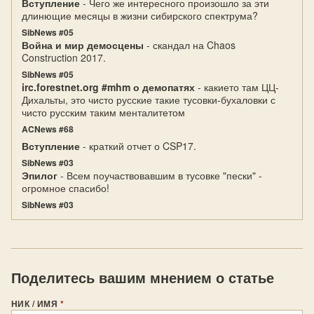
Вступление
- Чего же интересного произошло за эти
длинющие месяцы в жизни сибирского спектрума?
SibNews #05
Война и мир демосцены
- скандал на Chaos
Construction 2017.
SibNews #05
irc.forestnet.org #mhm о демопатях
- какието там ЦЦ-
Дихальты, это чисто русские такие тусовки-бухаловки с
чисто русским таким менталитетом
ACNews #68
Вступление
- краткий отчет о CSP17.
SibNews #03
Эпилог
- Всем поучаствовавшим в тусовке "пески" -
огромное спасибо!
SibNews #03
Поделитесь вашим мнением о статье
НИК / ИМЯ
*