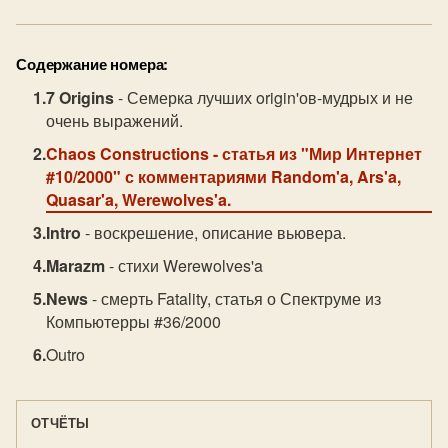
Содержание номера:
7 Origins
- Семерка лучших origin'ов-мудрых и не
очень выражений.
Chaos Constructions
- статья из "Мир Интернет
#10/2000" с комментариями Random'a, Ars'a,
Quasar'a, Werewolves'a.
Intro
- воскрешение, описание вьювера.
Marazm
- стихи Werewolves'a
News
- смерть Fatality, статья о Спектруме из
Компьютерры #36/2000
Outro
ОТЧЁТЫ