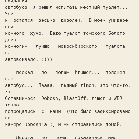
ожидания

автобуса  я решил испытать местный туалет... 
Чем

и  остался  весьма  доволен.  В моем универе 
они

немного  хуже.  Даже туалет томского Белого 
немногим   лучше   новосибирского   туалета   
на

автовокзале. :)))                               

    поехал   по   делам  hrumer...  подошел  
наш

автобус...  Даааа,  пьяный timon, это что-то. 
:)

Оставшимеся  Debosh, BlastOff, timon и WBR 
тепло

попрощались  с  нами  (что было зафиксировано 
на

камере Debosh'а :) и мы отправились домой.      

    Дорога   до   дома   показалась  мне  