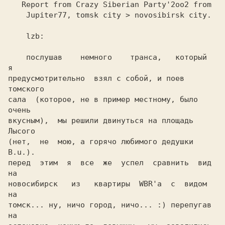
   Report from Crazy Siberian Party'2оо2 from   

    Jupiter77, tomsk city > novosibirsk city.   

    lzb:                                        

    послушав    немного    транса,   который   
я

предусмотрительно  взял с собой, и поев 
томского

сала  (которое, не в пример местному, было 
очень

вкусным),  мы решили двинуться на площадь 
Лысого

(нет,  не  мою, а горячо любимого дедушки 
В.u.).

перед  этим  я  все  же  успел  сравнить  вид 
на

новосибирск   из   квартиры  WBR'а  с  видом  
на

томск... ну, ничо город, ничо... :) перепугав 
на
