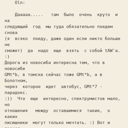
    Oln:                                        

    Дааааа.....   там  было  очень  круто  и  
на

следующий  год  мы туда обязательно поедем 
снова

(я  всяко  поеду, даже один если никто больше 
не

сможет)  да  надо  еще  взять  с собой tAW'а. 
:)

Дорога из новосиба интересна тем, что в 
новосибе

GMt*b, в томске сейчас тоже GMt*b, а в 
Болотном,

через  которое  идет  автобус, GMt*7 - 
парадокс.

:))  Что  еще  интересно, спектрумистов мало, 
но

отношения   между  оставшимися  такие,  о  
каких

писюшники  могут только мечтать. :) Вот и 