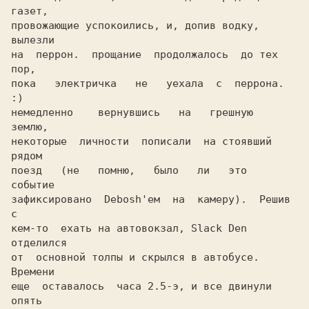
газет,

провожающие успокоились, и, допив водку, 
вылезли

на  перрон.  прощание  продолжалось  до тех 
пор,

пока   электричка   не   уехала  с  перрона.  
:)

немедленно    вернувшись   на   грешную   
землю,

некоторые  личности  пописали  на стоявший 
рядом

поезд   (не   помню,   было   ли   это   
событие

зафиксировано  Debosh'ем  на  камеру).  Решив  
с

кем-то  ехать на автовокзал, Slack Den 
отделился

от  основной толпы и скрылся в автобусе. 
еще  оставалось  часа 2.5-э, и все двинули 
опять
