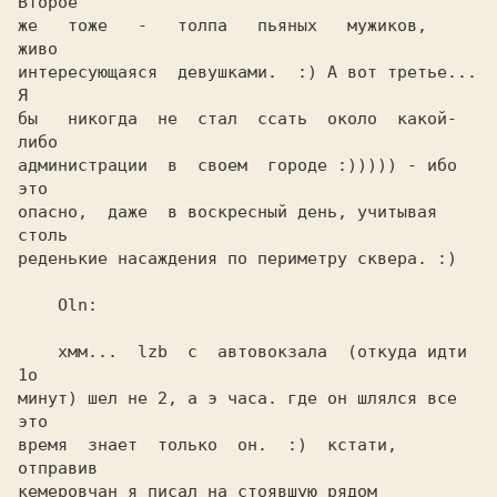
Второе

же   тоже   -   толпа   пьяных   мужиков,   
живо

интересующаяся  девушками.  :) A вот третье... 
Я

бы   никогда  не  стал  ссать  около  какой-
либо

администрации  в  своем  городе :))))) - ибо 
это

опасно,  даже  в воскресный день, учитывая 
реденькие насаждения по периметру сквера. :)    

    Oln:                                        

    хмм...  lzb  с  автовокзала  (откуда идти 
1о

минут) шел не 2, а э часа. где он шлялся все 
это

время  знает  только  он.  :)  кстати,  
отправив

кемеровчан я писал на стоявшую рядом 