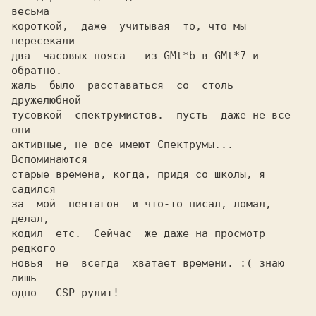
весьма

короткой,  даже  учитывая  то, что мы 
пересекали

два  часовых пояса - из GMt*b в GMt*7 и 
обратно.

жаль  было  расставаться  со  столь  
дружелюбной

тусовкой  спектрумистов.  пусть  даже не все 
они

активные, не все имеют Спектрумы... 
Вспоминаются

старые времена, когда, придя со школы, я 
садился

за  мой  пентагон  и что-то писал, ломал, 
кодил  етс.  Сейчас  же даже на просмотр 
редкого

новья  не  всегда  хватает времени. :( знаю 
лишь

одно - CSP рулит!                               
