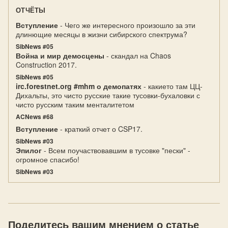
ОТЧЁТЫ
Вступление
- Чего же интересного произошло за эти
длинющие месяцы в жизни сибирского спектрума?
SibNews #05
Война и мир демосцены
- скандал на Chaos
Construction 2017.
SibNews #05
irc.forestnet.org #mhm о демопатях
- какието там ЦЦ-
Дихальты, это чисто русские такие тусовки-бухаловки с
чисто русским таким менталитетом
ACNews #68
Вступление
- краткий отчет о CSP17.
SibNews #03
Эпилог
- Всем поучаствовавшим в тусовке "пески" -
огромное спасибо!
SibNews #03
Поделитесь вашим мнением о статье