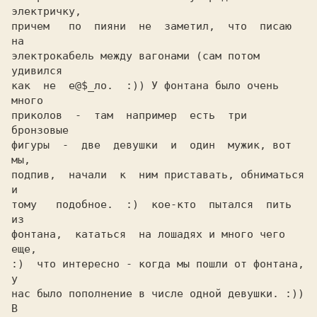
электричку,

причем   по  пияни  не  заметил,  что  писаю  
на

электрокабель между вагонами (сам потом 
удивился

как  не  е@$_ло.  :)) У фонтана было очень 
много

приколов  -  там  например  есть  три  
бронзовые

фигуры  -  две  девушки  и  один  мужик, вот 
мы,

подпив,  начали  к  ним приставать, обниматься 
и

тому   подобное.  :)  кое-кто  пытался  пить  
из

фонтана,  кататься  на лошадях и много чего 
еще,

:)  что интересно - когда мы пошли от фонтана, 
нас было пополнение в числе одной девушки. :)) 
В
