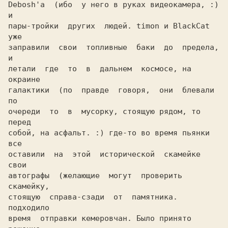
Debosh'а  (ибо  у него в руках видеокамера, :) 
и

пары-тройки  других  людей. timon и BlackCat 
уже

заправили  свои  топливные  баки  до  предела, 
и

летали  где  то  в  дальнем  космосе, на 
окраине

галактики  (по  правде  говоря,  они  блевали 
по

очереди  то  в  мусорку, стоящую рядом, то 
перед

собой, на асфальт. :) где-то во время пьянки 
все

оставили  на  этой  исторической  скамейке  
свои

автографы  (желающие  могут  проверить 
скамейку,

стоящую  справа-сзади  от  памятника.  
подходило

время  отправки кемеровчан. Было принято 