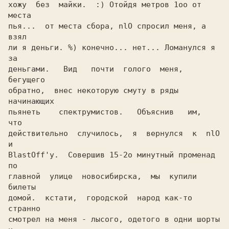
хожу  без  майки.  :) Отойдя метров 1оо от 
места

пья...  от места сбора, nlO спросил меня, а 
взял

ли я деньги. %) конечно... нет... Ломанулся я 
за

деньгами.   Вид   почти  голого  меня,  
бегущего

обратно,  внес некоторую смуту в ряды 
начинающих

пьянеть    спектрумистов.   Объяснив   им,   
что

действительно  случилось,  я  вернулся  к  nlO 
и

BlastOff'у.  Совершив 15-2о минутный променад 
по

главной  улице  новосибирска,  мы  купили 
билеты

домой.  кстати,  городской  народ как-то 
странно

смотрел на меня - лысого, одетого в одни шорты 