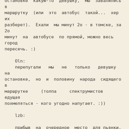
остановке  какую-то  девушку,  мы  завалились  
в

маршрутку  (или  это  автобус  такой...  хер  
их

разберет).  Ехали  мы минут 2о - в томске, за 
2о

минут  на  автобусе  по прямой, можно весь 
город

пересечь. :)                                    

    перепугали   мы   не   только   девушку   
на

остановке,  но  и  половину  народа  сидящего  
в

маршрутке     (толпа     спектрумистов    
едущая

похмеляться - кого угодно напугает. :))         

    lzb:                                        

    прибыв  на  очередное  место  для пьянки, 