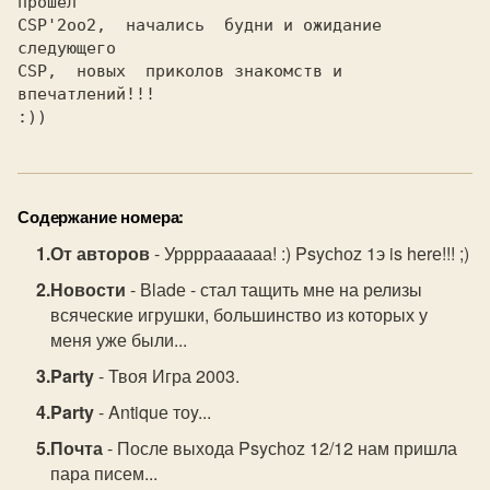
прошел

CSP'2оо2,  начались  будни и ожидание 
CSP,  новых  приколов знакомств и 
впечатлений!!!

Содержание номера:
От авторов
- Урррраааааа! :) Psyсhоz 1э is hеrе!!! ;)
Новости
- Вlаdе - стал тащить мне на релизы
всяческие игрушки, большинство из которых у
меня уже были...
Party
- Твоя Игра 2003.
Party
- Antiquе тоy...
Почта
- После выхода Psyсhоz 12/12 нам пришла
пара писем...