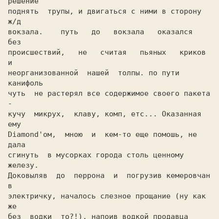
решение

поднять  трупы, и двигаться с ними в сторону 
ж/д

вокзала.    путь   до   вокзала   оказался   
без

происшествий,   не   считая   пьяных   криков  
неорганизованной  нашей  толпы. по пути 
канифоль

чуть  не растерял все содержимое своего пакета 
-

кучу  микрух,  клаву, комп, етс... Оказанная 
ему

Diamond'ом,  мною  и  кем-то еще помошь, не 
дала

сгинуть  в мусорках города столь ценному 
железу.

Доковыляв  до  перрона  и  погрузив кемеровчан 
в

электричку, началось слезное прощание (ну как 
же

без  водки  то?!). напоив водкой продавца 