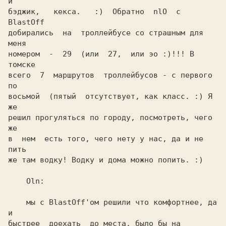
и

бэджик,   кекса.   :)  Обратно  nlO  с  
BlastOff

добирались  на  троллейбусе со страшным для 
меня

номером  -  29  (или  27,  или эо :)!!! В 
томске

всего  7  маршрутов  троллейбусов - с первого 
по

восьмой  (пятый  отсутствует, как класс. :) Я 
решил прогуляться по городу, посмотреть, чего 
же

в  нем  есть того, чего нету у нас, да и не 
пить

же там водку! Водку и дома можно попить. :)     

    Oln:                                        

    мы с BlastOff'ом решили что комфортнее, да 
и

быстрее  доехать  до места, было бы на 