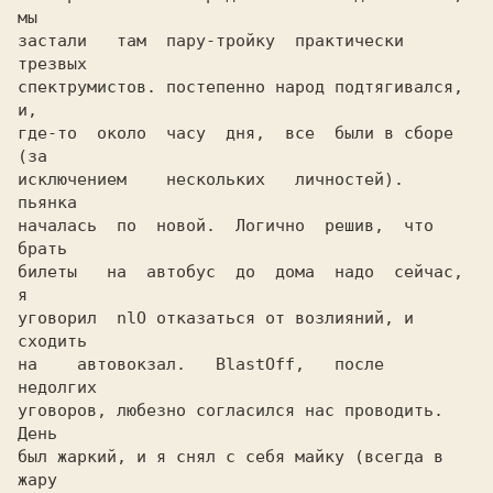
мы

застали   там  пару-тройку  практически  
трезвых

спектрумистов. постепенно народ подтягивался, 
и,

где-то  около  часу  дня,  все  были в сборе 
(за

исключением    нескольких   личностей).   
пьянка

началась  по  новой.  Логично  решив,  что 
брать

билеты   на  автобус  до  дома  надо  сейчас,  
я

уговорил  nlO отказаться от возлияний, и 
сходить

на    автовокзал.   BlastOff,   после   
недолгих

уговоров, любезно согласился нас проводить. 
был жаркий, и я снял с себя майку (всегда в 
жару
