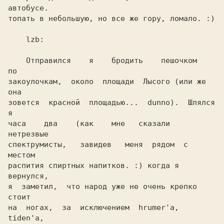
автобусе.

топать в небольшую, но все же гору, ломало. :)  

    lzb:                                        

    Отправился    я    бродить    пешочком    
по

закоулочкам,  около  площади  Лысого (или же 
она

зовется  красной  площадью...  dunno).  Шлялся 
я

часа    два    (как    мне   сказали   
нетрезвые

спектрумисты,   завидев   меня  рядом  с  
распития спиртных напитков. :) когда я 
вернулся,

я  заметил,  что народ уже не очень крепко 
стоит

на  ногах,  за  исключением  hrumer'а,  
tiden'а,
