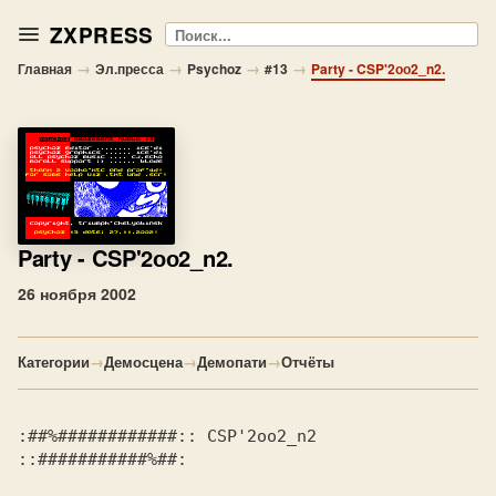
ZXPRESS
Поиск
→
→
→
→
Главная
Эл.пресса
Psychoz
#13
Party - CSP'2оо2_n2.
Party
- CSP'2оо2_n2.
26 ноября 2002
Категории
→
Демосцена
→
Демопати
→
Отчёты
:##%############:: CSP'2оо2_n2 
::###########%##:
