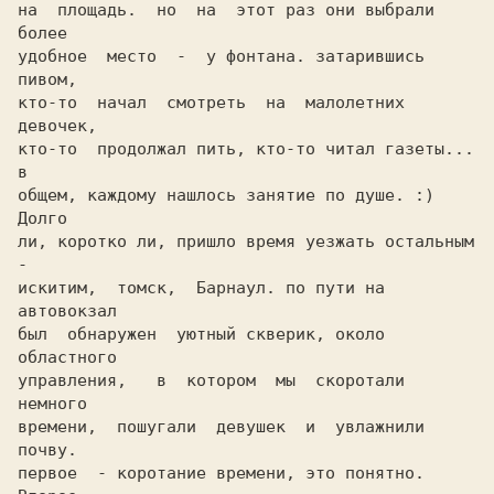
на  площадь.  но  на  этот раз они выбрали 
более

удобное  место  -  у фонтана. затарившись 
пивом,

кто-то  начал  смотреть  на  малолетних 
девочек,

кто-то  продолжал пить, кто-то читал газеты... 
в

общем, каждому нашлось занятие по душе. :) 
Долго

ли, коротко ли, пришло время уезжать остальным 
-

искитим,  томск,  Барнаул. по пути на 
автовокзал

был  обнаружен  уютный скверик, около 
областного

управления,   в  котором  мы  скоротали  
немного

времени,  пошугали  девушек  и  увлажнили 
почву.

первое  - коротание времени, это понятно. 