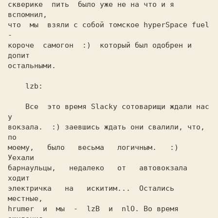
скверике  пить  было уже не на что и я 
вспомнил,

что  мы  взяли с собой томское hyperSpace fuel 
-

короче  самогон  :)  который был одобрен и 
допит

остальными.                                     

    lzb:                                        

    Все  это время Slacky сотоварищи ждали нас 
у

вокзала.  :) заевшись ждать они свалили, что, 
по

моему,   было   весьма   логичным.   :)   
Уехали

барнаульцы,   недалеко   от   автовокзала  
ходит

электричка   на   искитим...  Остались  
местные,

hrumer  и  мы  -  lzB  и  nlO. Во время 