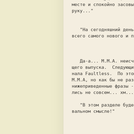
месте и спокойно засовы
руку..."

				      M.M.A, Самара, O
   "Hа сегодняшний день я, M.M.A,  являюсь единоличным носителем

всего самого нового и п
					 M.M.A, Обер
   Да-а... M.M.A. неисчерпаем, но оставим что-нибудь для следую-

щего выпуска.  Следующи
нала Faultless.  По этому поводу  хоть
M.M.A, но как бы не раз
нижеприведенные фразы - не мои, 
лись не совсем... хм...
   "В этом разделе будет краткий  обзор  всех  разделов  в  бук-

вальном смысле!"

				    Joker, Харьков, Fa