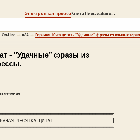
Электронная пресса
Книги
Письма
Ещё...
→
→
→
On-Line
#84
Горячая 10-ка цитат - "Удачные" фразы из компьютерн
ат
- "Удачные" фразы из
ессы.
звлечение
════════════════════════════════════════╗

════════════════════════════════════════╝
