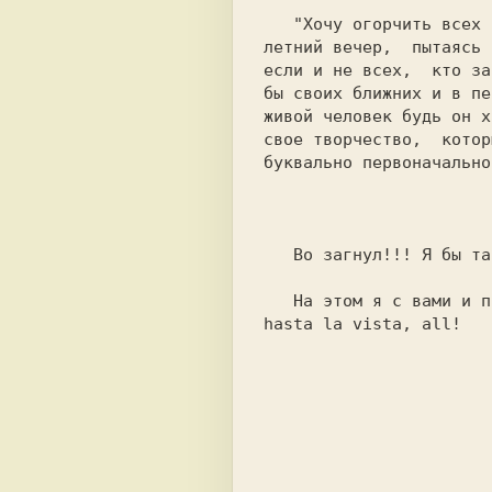
   "Хочу огорчить всех тех,  кто в надежде просижывает	не  один

летний вечер,  пытаясь 
если и не всех,  кто за
бы своих ближних и в пе
живой человек будь он х
свое творчество,  которые с
буквально первоначально
				    Joker, Харьков, Fa
   Во загнул!!! Я бы так и не смог! А какой смысл!

   Hа этом я с вами и прощаюсь...  Отходите от последней  фразы,

hasta la vista, all!

				   Сергей  Новиков (SP
						    2
				      Дмитрий Григорье
					  FidoNet: 2
						ZXNet