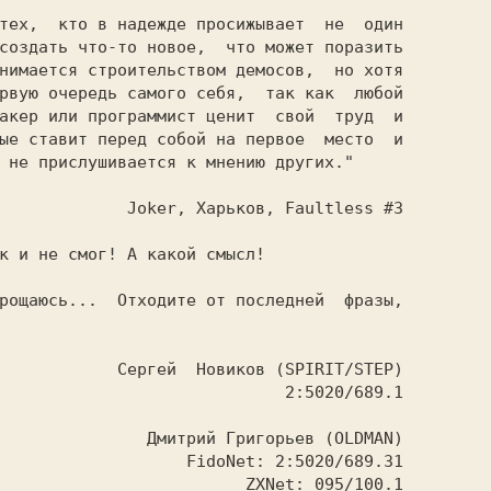
создать что-то новое,  что может поразить

нимается строительством демосов,  но хотя

рвую очередь самого себя,  так как  любой

акер или программист ценит  свой  труд  и

тавит перед собой на первое	место  и

 не прислушивается к мнению других."

ultless #3

IRIT/STEP)

:5020/689.1

в (OLDMAN)

:5020/689.31

: 095/100.1
