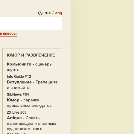
rus
/
eng
ой прессы.
ЮМОР И РАЗВЛЕЧЕНИЕ
Комьюнити
- сценеры
шутят.
Info Guide #12
Вступление
- Трепещите
и внимайте!
SibNews #04
Юмор
- парачка
прикольных анекдотов.
ZX Live #03
Artique
- Советы
начинающим и опытным
художникам: как с
помощью