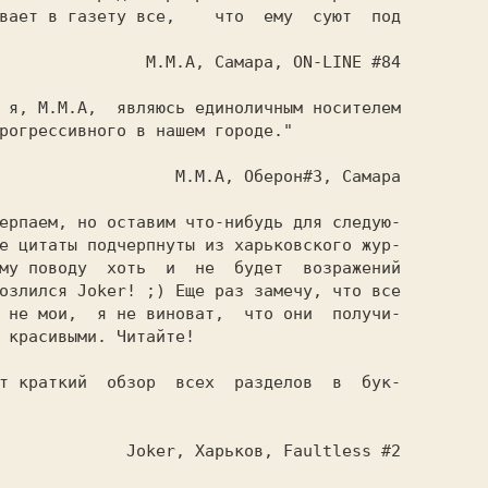
вает в газету все,    что  ему  суют  под

N-LINE #84

рогрессивного в нашем городе."

он#3, Самара

е цитаты подчерпнуты из харьковского жур-

	и  не  будет  возражений

озлился Joker! ;) Еще раз замечу, что все

 я не виноват,	что они  получи-

 красивыми. Читайте!

ultless #2
