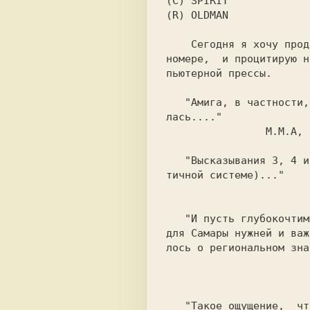
(C) SPIRIT

(R) OLDMAN

    Сегодня я хочу продолжить славную традицию, начатую  в  83-м

номере,  и процитирую н
пьютерной прессы.

   "Амига, в частности, хороша тем, что медленно совершенствова-

лась...."

		M.M.A, Самара, Oberon #3, поправка в ON-LINE #84

   "Высказывания 3, 4 и 5 (отсчет идет от начала раздела в деся-

тичной системе)..."

				      M.M.A, Самара, O
   "И пусть глубокочтимый г-н.	Новиков позволит мне решать, кто

для Самары нужней и важ
лось о региональном зна
				      M.M.A, Самара, O
   "Такое ощущение,  что главный редактор просто спит на рабочем
