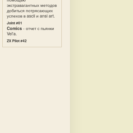
экстравагантных методов
добиться потрясающих
успехов в ascii и ansi art.
Joint #01
Comics
- отчет с пьянки
Vel'a.
ZX Pilot #42