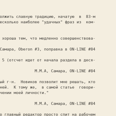
есколько наиболее "удачных" фраз из  ком-

N-LINE #84

ней.  К тому же,  в самой статье  говори-

чении моей личности."

N-LINE #84
