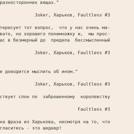
ultless #3

, но хорошего понемножку и,	мы прос-

ас в безмерный до  предела  бессмысленный

ultless #3

ultless #3

aultless #3

гласитесь - это шедевр!
