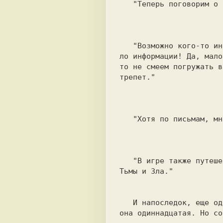
   "Теперь поговорим о разносторонних вещах."

				    Joker, Харьков, Fa
   "Возможно кого-то интересует тот вопрос,  что у нас очень ма-

ло информации! Да, маловато
то не смеем погружать в
трепет."

				    Joker, Харьков, Fa
   "Хотя по письмам, мне доводится мыслить об ином."

				    Joker, Харьков, Fa
   "В игре также путешествует слон по  заброшенному  королевству

Тьмы и Зла."

						    F
   И напоследок, еще одна фраза из Харькова, несмотря на то, что

она одиннадцатая. Но со