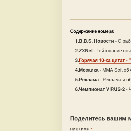
Содержание номера:
B.B.S. Новости
- О раб
ZXNet
- Гейтование поч
Горячая 10-ка цитат
- 
Мозаика
- MMA Soft об
Реклама
- Реклама и об
Чемпионат VIRUS-2
- 
Поделитесь вашим м
НИК / ИМЯ
*