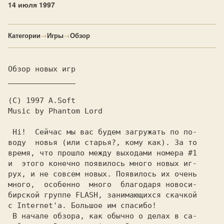
14 июля 1997
Категории
→
Игры
→
Обзор
Обзор новых игр
_______________

(C) 1997 A.Soft

Music by Phantom Lord

 Hi!  Сейчас мы вас будем загружать по по-

воду  новья (или старья?, кому как). За то

время, что прошло между выходами номера #1

и  этого конечно появилось много новых иг-

рух, и не совсем новых. Появилось их очень

много,  особенно  много  благодаря новоси-

бирской группе FLASH, занимающихся скачкой

с Internet'а. Большое им спасибо!

 В начале обзора, как обычно о делах в са-
