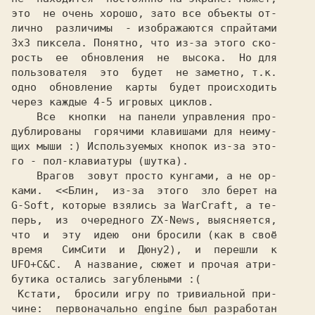
это  не очень хорошо, зато все объекты от-

лично  различимы  - изображаются спрайтами

3х3 пиксела. Понятно, что из-за этого ско-

рость  еe  обновления  не  высока.  Hо для

пользователя  это  будет  не заметно, т.к.

одно  обновление  карты  будет происходить

через каждые 4-5 игровых циклов.

    Все  кнопки  на панели управления про-

дублированы  горячими клавишами для неиму-

щих мыши :) Используемых кнопок из-за это-

го - пол-клавиатуры (шутка).

    Врагов  зовут просто кунгами, а не ор-

ками.  <<Блин,  из-за  этого  зло берeт на

G-Soft, которые взялись за WarCraft, а те-

перь,  из  очередного ZX-News, выясняется,

что  и  эту  идею  они бросили (как в своё

время   СимСити  и  Дюну2),  и  перешли  к

UFO+C&C.  А название, сюжет и прочая атри-

бутика остались загублеными :(

 Кстати,  бросили игру по тривиальной при-

чине:  первоначально engine был разработан
