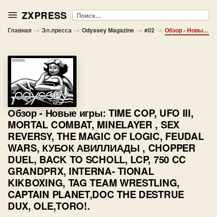
ZXPRESS
Поиск
→
→
→
→
Главная
Эл.пресса
Odyssey Magazine
#02
Обзор - Новые игры: TIME COP, UFO III, MORTAL COMBAT, MINELAYER , SEX REVERSY, THE MAGIC OF LOGIC, FEUDAL WARS, КУБОК АВИЛЛИАДЫ , CHOPPER DUEL, BACK TO SCHOLL, LCP, 750 CC GRANDPRX, INTERNA- TIONAL KIKBOXING, TAG TEAM WRESTLING, CAPTAIN PLANET,DOC THE DESTRUE DUX, OLE,TORO!.
Обзор
- Новые игры: TIME COP, UFO III,
MORTAL COMBAT, MINELAYER , SEX
REVERSY, THE MAGIC OF LOGIC, FEUDAL
WARS, КУБОК АВИЛЛИАДЫ , CHOPPER
DUEL, BACK TO SCHOLL, LCP, 750 CC
GRANDPRX, INTERNA- TIONAL
KIKBOXING, TAG TEAM WRESTLING,
CAPTAIN PLANET,DOC THE DESTRUE
DUX, OLE,TORO!.