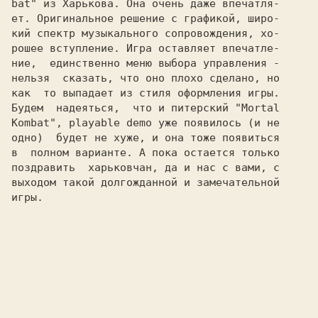
bat" 
из Харькова. Она очень даже впечатля-
ет. Оригинальное решение с графикой, широ-

кий спектр музыкального сопровождения, хо-

рошее вступление. Игра оставляет впечатле-

ние,  единственно меню выбора управления -

нельзя  сказать, что оно плохо сделано, но

как  то выпадает из стиля оформления игры.

Будем  надеяться,  что и питерский "Mortal

Kombat", playable demo уже появилось (и не

одно)  будет не хуже, и она тоже появиться

в  полном варианте. А пока остается только

поздравить  харьковчан, да и нас с вами, с

выходом такой долгожданной и замечательной

игры.
