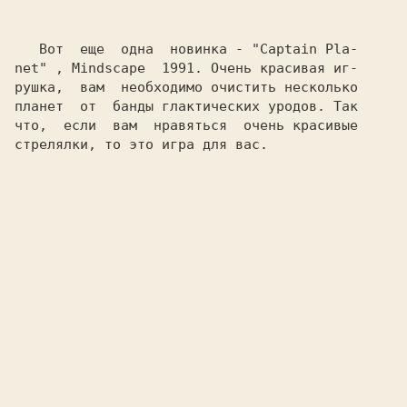
   Вот  еще  одна  новинка - 
"Captain Pla-
net" 
, 
Mindscape  1991. Очень красивая иг-
рушка,  вам  необходимо очистить несколько

планет  от  банды глактических уродов. Так

что,  если  вам  нравяться  очень красивые

стрелялки, то это игра для вас.
