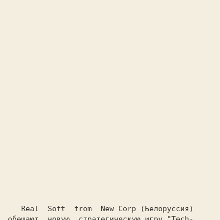
  Real  Soft  from  New Corp 
(Белоруссия)
обещают  новую  стратегическую игру 
"Tech-