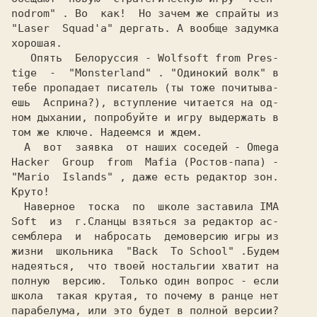
nodrom" 
. Во  как!  Но зачем же спрайты из
"Laser  Squad'a" дергать. А вообще задумка

хорошая.

   Опять  Белоруссия - 
Wolfsoft from Pres-
tige  -  "Monsterland" 
. "Oдинокий волк" в
тебе пропадает писатель (ты тоже почитыва-

ешь  Асприна?), вступление читается на од-

ном дыхании, попробуйте и игру выдержать в

том же ключе. Надеемся и ждем.

  А  вот  заявка  от наших соседей - 
Omega
Hacker  Group  from  Mafia 
(Ростов-папа) -
"Mario  Islands" 
, даже есть редактор зон.
Круто!

  Наверное  тоска  по  школе заставила 
IMA
Soft 
 из  г.Сланцы взяться за редактор ас-
семблера  и  набросать  демоверсию игры из

жизни  школьника  
"Back  To School" 
.Будем
надеяться,  что твоей ностальгии хватит на

полную  версию.  Только один вопрос - если

школа  такая крутая, то почему в ранце нет

парабелума, или это будет в полной версии?
