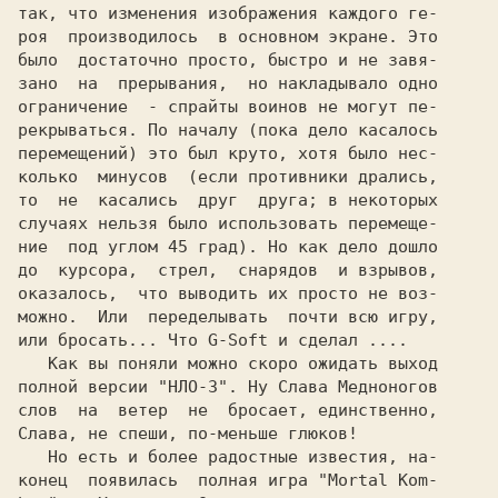
так, что изменения изображения каждого ге-

роя  производилось  в основном экране. Это

было  достаточно просто, быстро и не завя-

зано  на  прерывания,  но накладывало одно

ограничение  - спрайты воинов не могут пе-

рекрываться. По началу (пока дело касалось

перемещений) это был круто, хотя было нес-

колько  минусов  (если противники дрались,

то  не  касались  друг  друга; в некоторых

случаях нельзя было использовать перемеще-

ние  под углом 45 град). Hо как дело дошло

до  курсора,  стрел,  снарядов  и взрывов,

оказалось,  что выводить их просто не воз-

можно.  Или  переделывать  почти всю игру,

или бросать... Что G-Soft и сделал ....

   Как вы поняли можно скоро ожидать выход

полной версии "НЛО-3". Ну Слава Медноногов

слов  на  ветер  не  бросает, единственно,

Слава, не спеши, по-меньше глюков!

   Но есть и более радостные известия, на-

конец  появилась  полная игра 
"Mortal Kom-