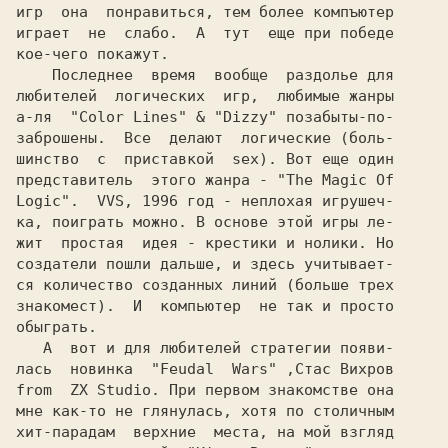
игр  она  понравиться, тем более компъютер

играет  не  слабо.  А  тут  еще при победе

кое-чего покажут.

    Последнее  время  вообще  раздолье для

любителей  логических  игр,  любимые жанры

а-ля  "Color Lines" & "Dizzy" позабыты-по-

заброшены.  Все  делают  логические (боль-

шинство  с  приставкой  sex). Вот еще один

представитель  этого жанра - 
"The Magic Of
Logic".  
VVS, 1996 год - неплохая игрушеч-
ка, поиграть можно. В основе этой игры ле-

жит  простая  идея - крестики и нолики. Но

создатели пошли дальше, и здесь учитывает-

ся количество созданных линий (больше трех

знакомест).  И  компьютер  не так и просто

обыграть.

   А  вот и для любителей стратегии появи-

лась  новинка  
"Feudal  Wars" 
,Стас Вихров
from  ZX Studio. При первом знакомстве она

мне как-то не глянулась, хотя по столичным

хит-парадам  верхние  места, на мой взгляд
