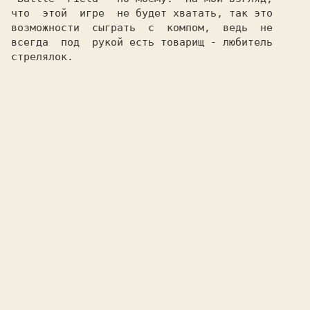
что  этой  игре  не будет хватать, так это

возможности  сыграть  с  компом,  ведь  не

всегда  под  рукой есть товарищ - любитель

стрелялок.
