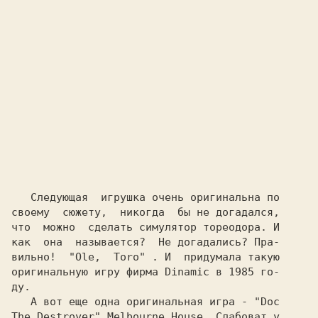
   Следующая  игрушка очень оригинальна по

своему  сюжету,  никогда  бы не догадался,

что  можно  сделать симулятор тореодора. И

как  она  называется?  Не догадались? Пра-

вильно!  
"Ole,  Toro" 
. И  придумала такую
оригинальную игру фирма 
Dinamic 
в 1985 го-
ду.

   А вот еще одна оригинальная игра - 
"Doc
The Destroyer" Melbourne House 
.Слабоват у