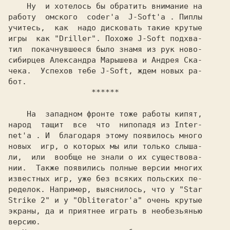
    Ну  и хотелось бы обратить внимание на

работу  омского  coder'a  
J-Soft'a 
. Пиплы
учитесь,  как  надо дисковать такие крутые

игры  как "Driller". Похоже J-Soft подхва-

тил  покачнувшееся было знамя из рук ново-

сибирцев Александра Марышева и Андрея Ска-

чека.  Успехов тебе J-Soft, ждем новых ра-

бот.

                  ******

    На  западном фронте тоже работы кипят,

народ  тащит  все  что  нипопадя из 
Inter-
net'a 
. И  благодаря этому появилось много
новых  игр, о которых мы или только слыша-

ли,  или  вообще не знали о их существова-

нии.  Также появились полные версии многих

известных игр, уже без всяких польских пе-

ределок. Например, выяснилось, что у 
"Star
Strike 2" 
и у 
"Obliterator'a" 
очень крутые
экраны, да и приятнее играть в необезьянью

версию.
