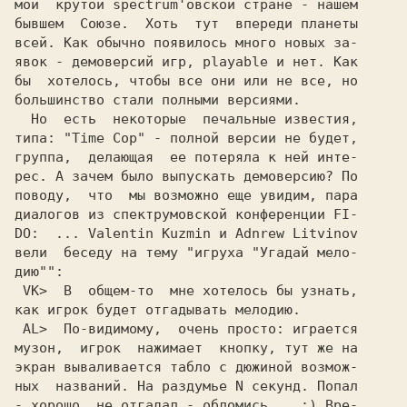
мой  крутой spectrum'овской стране - нашем

бывшем  Союзе.  Хоть  тут  впереди планеты

всей. Как обычно появилось много новых за-

явок - демоверсий игр, playable и нет. Как

бы  хотелось, чтобы все они или не все, но

большинство стали полными версиями.

  Но  есть  некоторые  печальные известия,

типа: 
"Time Cop" 
- полной версии не будет,
группа,  делающая  ее потеряла к ней инте-

рес. А зачем было выпускать демоверсию? По

поводу,  что  мы возможно еще увидим, пара

диалогов из спектрумовской конференции FI-

DO:  ... 
Valentin Kuzmin 
и 
Adnrew Litvinov
вели  беседу на тему "игpуха "Угадай мело-

дию"":

VK> 
 В  общем-то  мне хотелось бы узнать,
 AL> 
 По-видимому,  очень пpосто: игpается
музон,  игpок  нажимает  кнопку, тут же на

экpан вываливается табло с дюжиной возмож-

ных  названий. Hа pаздумье N секунд. Попал

- хоpошо, не отгадал - обломись... :) Вpе-
