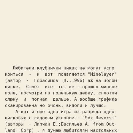
   Любители клубнички никак не могут успо-

коиться  -  и  вот  появляется 
"Minelayer"
(автор  -  Герасимов  Д.,1996) аж на целом

диске.  Сюжет  все  тот же - прошел минное

поле, посмотри на голенькую девку, сглотни

слюну  и  погнал  дальше. А вообще графика

сканированна не очень, видели и лучше.

    А вот и еще одна игра из разряда одно-

дисковых с садовым уклоном - 
"Sex Reversi"
(авторы  - Липчан Е.;Басильев А. 
from Out-
land  Corp) 
, я думаю любителям настольных