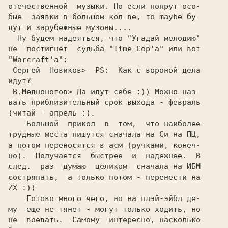
отечественной  музыки. Hо если попpут осо-

бые  заявки в большом кол-ве, то maybe бу-

дут и заpубежные музоны....

  Ну будем надеяться, что "Угадай мелодию"

не  постигнет  судьба "Time Cop'a" или вот

 Сергей  Новиков> 
 PS:  Как с вороной дела
 В.Медноногов> 
Да идут себе :)) Можно наз-
вать приблизительный срок выхода - февраль

(читай - апрель :).

    Большой  прикол  в  том,  что наиболее

трудные места пишутся сначала на Cи на ПЦ,

а потом переносятся в асм (ручками, конеч-

но).  Получается  быстрее  и  надeжнее.  В

след.  раз  думаю  целиком  сначала на ИБМ

состряпать,  а только потом - перенести на

ZX :))

    Готово много чего, но на плэй-эйбл де-

му  ещe не тянет - могут только ходить, но

не  воевать.  Самому  интересно, насколько
