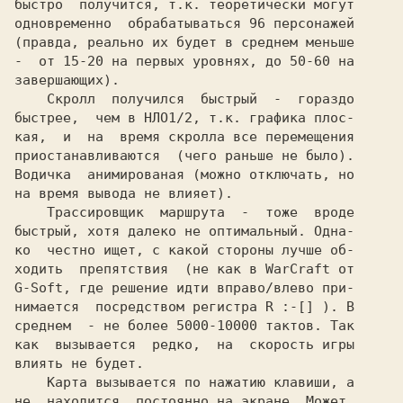
быстро  получится, т.к. теоретически могут

одновременно  обрабатываться 96 персонажей

(правда, реально их будет в среднем меньше

-  от 15-20 на первых уровнях, до 50-60 на

завершающих).

    Скролл  получился  быстрый  -  гораздо

быстрее,  чем в HЛО1/2, т.к. графика плос-

кая,  и  на  время скролла все перемещения

приостанавливаются  (чего раньше не было).

Водичка  анимированая (можно отключать, но

на время вывода не влияет).

    Трассировщик  маршрута  -  тоже  вроде

быстрый, хотя далеко не оптимальный. Одна-

ко  честно ищет, с какой стороны лучше об-

ходить  препятствия  (не как в WarCraft от

G-Soft, где решение идти вправо/влево при-

нимается  посредством регистра R :-[] ). В

среднем  - не более 5000-10000 тактов. Так

как  вызывается  редко,  на  скорость игры

влиять не будет.

    Карта вызывается по нажатию клавиши, а

не  находится  постоянно на экране. Может,
