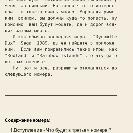
меня  английский. Но точно что-то интерес-

ное,  а текста очень много. Управляя римс-

ким  воином, вы должны куда-то попасть, ну

конечно  вам будут мешать, да и дорог вся-

ких разных много.

   И как обычно последняя игра - 
"Dynamite
Dux"  Sega  
1989, вы ее найдете в приложе-
"Rodland" 
и 
"Rainbow Islands" 
,то эту game
вы тоже оцените.

   Ну  вот и все, разрешите откланяться до

следующего номера.

__________________________________________
Содержание номера:
Вступление
- Что будет в третьем номере ?