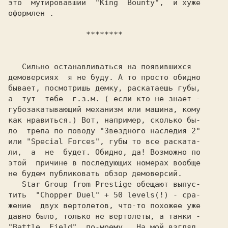
это  мутировавший  "King  Bounty",  и хуже

оформлен .

                 ********
   Сильно останавливаться на появившихся

демоверсиях  я не буду. А то просто обидно

бывает, посмотришь демку, раскатаешь губы,

а  тут  тебе  г.з.м. ( если кто не знает -

губозакатывающий механизм или машина, кому

как нравиться.) Вот, например, сколько бы-

ло  трепа по поводу "Звездного наследия 2"

или "Special Forces", губы то все раската-

ли,  а  не  будет. Обидно, да! Возможно по

этой  причине в последующих номерах вообще

не будем публиковать обзор демоверсий.

Star Group from Prestige 
обещают выпус-
тить  
"Chopper Duel" + 50 levels(!) 
- сра-
жение  двух вертолетов, что-то похожее уже

"Battle  Field" 
 по-моему.  На мой взгляд,