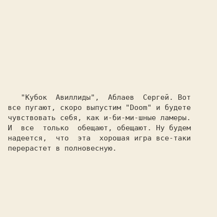
 "Кубок  Авиллиды", 
 Аблаев  Сергей. Вот
все пугают, скоро выпустим "Doom" и будете

чувствовать себя, как и-би-ми-шные ламеры.

И  все  только  обещают, обещают. Ну будем

надеется,  что  эта  хорошая игра все-таки

перерастет в полновесную.
