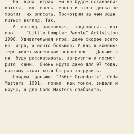
   На  всех  играх  мы не будем останавли-

ваться,  их  очень  много и этого диска не

хватит  их описать. Посмотрим на чем заце-

питься взгляд. Так.

   А  взгляд  зацепился,  зацепился... вот

оно  -  
"Little Compter People" Activision
1996. Удивительная игра, даже скорее всего

не  игра, а нечто большее. У вас в компью-

тере живет маленький человечек... Дальше я

не  буду рассказывать, загрузите и посмот-

рите  сами.  Очень круто даже для 97 года,

поэтому стоит хотя бы раз загрузить.

   Пойдем  дальше: 
"750cc Grandprix", Code
Masters 
 1991.  гонки  как гонки, видели и
круче, а для 
Code Masters 
слабовато.