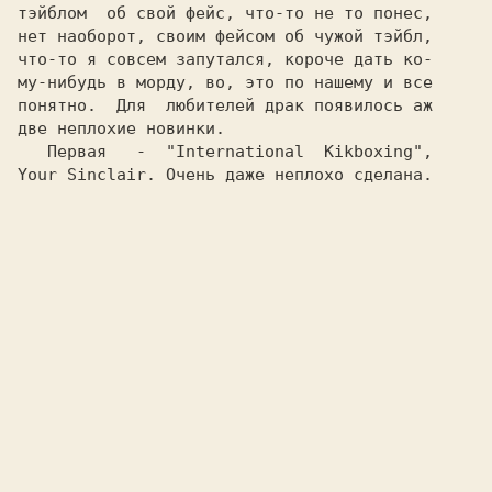
тэйблом  об свой фейс, что-то не то понес,

нет наоборот, своим фейсом об чужой тэйбл,

что-то я совсем запутался, короче дать ко-

му-нибудь в морду, во, это по нашему и все

понятно.  Для  любителей драк появилось аж

две неплохие новинки.

   Первая   -  
"International  Kikboxing",
Your Sinclair. 
Очень даже неплохо сделана.