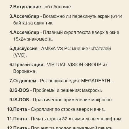
Вступление
- об оболочке
Ассемблер
- Возможно ли перекинуть экран (6144
байта) за один тик.
Ассемблер
- Плавный скрол текста вверх в окне
15x24 знакоместа.
Дискуссия
- AMIGA VS PC мнение читателей
(VVG).
Презентация
- VIRTUAL VISION GROUP из
Воронежа .
Отдохнем
- Рок энциклопедия: MEGADEATH...
IS-DOS
- Проблемы и решения: макросы.
IS-DOS
- Практическое применение макросов.
Почта
- Скроллинг по строке вверх и вниз.
Почта
- Печать строки 32-х символьным шрифтом.
Почта
- Процедура пропорциональной печати.