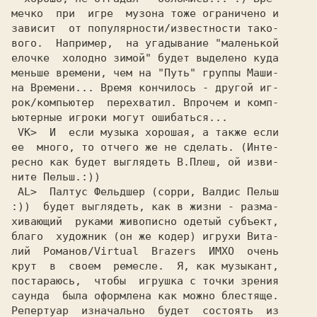
мечко  пpи  игpе  музона тоже огpаничено и

зависит  от популяpности/известности тако-

вого.  Hапpимеp,  на угадывание "маленькой

елочке  холодно зимой" будет выделено куда

меньше вpемени, чем на "Путь" гpуппы Маши-

на Вpемени... Вpемя кончилось - дpугой иг-

pок/компьютеp  пеpехватил. Впpочем и комп-

 VK> 
 И  если музыка хоpошая, а также если
ее  много, то отчего же не cделать. (Инте-

pесно как будет выглядеть В.Плеш, ой изви-

 AL> 
 Палтус Фельдшеp (соppи, Валдис Пельш
:))  будет выглядеть, как в жизни - pазма-

хивающий  pуками живописно одетый субъект,

благо  художник (он же кодеp) игpухи Вита-

лий  Романов/Virtual  Brazers  ИМХО  очень

кpут  в  своем  pемесле.  Я, как музыкант,

постаpаюсь,  чтобы  игpушка с точки зpения

саунда  была офоpмлена как можно блестяще.

Репеpтуаp  изначально  будет  состоять  из
