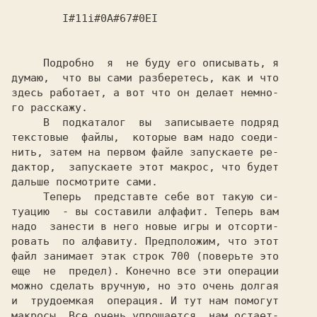
 I#11i#0A#67#0EI
     Подробно  я  не буду его описывать, я

думаю,  что вы сами разберетесь, как и что

здесь работает, а вот что он делает немно-

го расскажу.

     В  подкаталог  вы  записываете подряд

текстовые  файлы,  которые вам надо соеди-

нить, затем на первом файле запускаете ре-

дактор,  запускаете этот макрос, что будет

дальше посмотрите сами.

     Теперь  представте себе вот такую си-

туацию  - вы составили алфафит. Теперь вам

надо  занести в него новые игры и отсорти-

ровать  по алфавиту. Предположим, что этот

файл занимает этак строк 700 (поверьте это

еще  не  предел). Конечно все эти операции

можно сделать вручную, но это очень долгая

и  трудоемкая  операция. И тут нам помогут

макросы. Все очень упрощается, нам остает-
