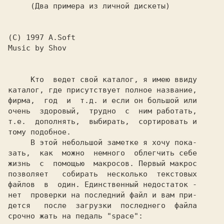
     (Два примера из личной дискеты)
(C) 1997 A.Soft
Music by 
Shov
     Кто  ведет свой каталог, я имею ввиду

каталог, где присутствует полное название,

фирма,  год  и  т.д. и если он большой или

очень  здоровый,  трудно  с  ним работать,

т.е.  дополнять,  выбирать,  сортировать и

тому подобное.

     В этой небольшой заметке я хочу пока-

зать,  как  можно  немного  облегчить себе

жизнь  с  помощью  макросов. Первый макрос

позволяет   собирать  несколько  текстовых

файлов  в  один. Единственный недостаток -

нет  проверки на последний файл и вам при-

дется   после  загрузки  последнего  файла

срочно жать на педаль "space":
