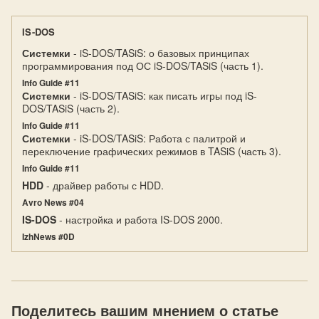
IS-DOS
Системки
- iS-DOS/TASiS: о базовых принципах
программирования под ОС iS-DOS/TASiS (часть 1).
Info Guide #11
Системки
- iS-DOS/TASiS: как писать игры под iS-
DOS/TASiS (часть 2).
Info Guide #11
Системки
- iS-DOS/TASiS: Работа с палитрой и
переключение графических режимов в TASiS (часть 3).
Info Guide #11
HDD
- драйвер работы с HDD.
Avro News #04
IS-DOS
- настройка и работа IS-DOS 2000.
IzhNews #0D
Поделитесь вашим мнением о статье