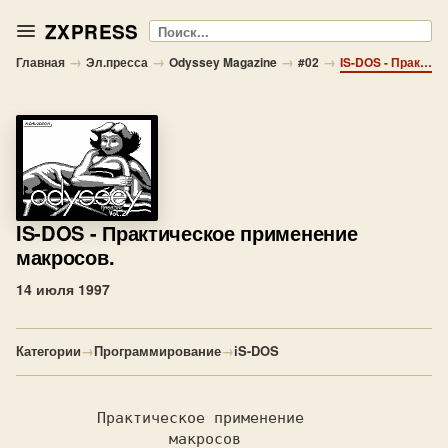
ZXPRESS
Поиск
→
→
→
→
Главная
Эл.пресса
Odyssey Magazine
#02
IS-DOS - Практическое применение макросов.
IS-DOS
- Практическое применение
макросов.
14 июля 1997
Категории
→
Программирование
→
iS-DOS
         Практическое применение
                 макросов