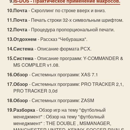
IS-DOS
- Практическое применение макросов.
Почта
- Скроллинг по строке вверх и вниз.
Почта
- Печать строки 32-х символьным шрифтом.
Почта
- Процедура пропорциональной печати.
Отдохнем
- Рассказ "Чебурашка".
Система
- Описание формата PСX.
Система
- Описание программ: Y-COMMANDER &
MS COMPILER v1.08.
Обзор
- Системных программ: XAS 7.1
Обзор
- Системных программ: PRO TRACKER 2,1,
PRO TRACKER 3,0d
Обзор
- Системных программ: ZASM
Разборка
- Обзор игр на тему "футболный
менеджмент" : Обзор на тему "футболный
менеджмент" : THE DOUBLE , MSMANAGER,
MANCHESTER UNITED, KENNY, SOCCER RIVALS