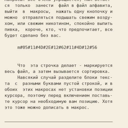
ся  только  занести  файл в файл алфавита,

выйти  в  макросы,  нажать одну кнопочку и

можно  отправляться подышать свежим возду-

хом, или свежим никотином, спокойно выпить

пивка,  короче, кто, что предпочитает, все

будет сделано без вас.

  m#05#11#4D#2E#12#62#11#4D#12#56
     Что  эта строчка делает - маркируется

весь файл, а затем вызывается сортировка.

     Навсякий случай разделите блоки текс-

та  с  разными буквами пустой строкой, и в

обоих  этих макросах нет установки позиции

курсора, поэтому перед включением поставь-

те курсор на необходимую вам позицию. Хотя

это тоже можно дописать в макрос.

__________________________________________