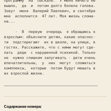
программу  на  Паскале.  У меня ничего не

вышло,  да  и  потом долго болела голова.

Зовут  меня  Валерий Павлович, в сентябре

мне  исполнится  47 лет. Моя жизнь слома-

на...

     -  В  первую  очередь  я обращаюсь к

взрослым: объясните детям, какие опаснос-

ти  подстерегают  их в школе, на улице, в

гостях. Расскажите, что с ними могут сде-

лать  дяди  с нарушенной психикой. Только

не  нужно слишком запугивать - дети очень

впечатлительны,  у  них  могут  сложиться

комплексы,  которые  потом будут мешать в

их взрослой жизни.

__________________________________________
Содержание номера: