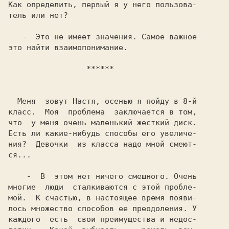
Как определить, первый я у него пользова-

тель или нет?

   -  Это не имеет значения. Самое важное

это найти взаимопонимание.

   ******
  Меня  зовут Настя, осенью я пойду в 8-й

класс.  Моя  проблема  заключается в том,

что  у меня очень маленький жесткий диск.

Есть ли какие-нибудь способы его увеличе-

ния?  Девочки  из класса надо мной смеют-

ся...

    -  В  этом нет ничего смешного. Очень

многие  люди  сталкиваются с этой пробле-

мой.  К счастью, в настоящее время появи-

лось множество способов ее преодоления. У

каждого  есть  свои преимущества и недос-
