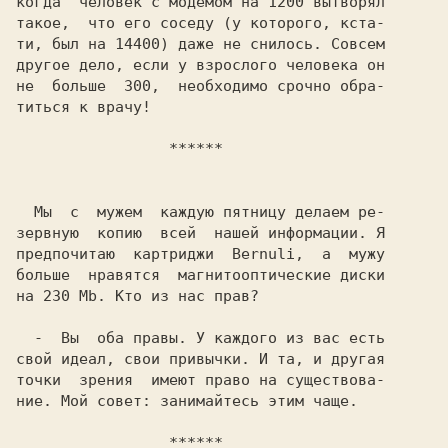
когда  человек с модемом на 1200 вытворял

такое,  что его соседу (у которого, кста-

ти, был на 14400) даже не снилось. Совсем

другое дело, если у взрослого человека он

не  больше  300,  необходимо срочно обра-

титься к врачу!

       ******
  Мы  с  мужем  каждую пятницу делаем ре-

зервную  копию  всей  нашей информации. Я

предпочитаю  картриджи  Bernuli,  а  мужу

больше  нравятся  магнитооптические диски

на 230 Mb. Кто из нас прав?

  -  Вы  оба правы. У каждого из вас есть

свой идеал, свои привычки. И та, и другая

точки  зрения  имеют право на существова-

ние. Мой совет: занимайтесь этим чаще.

     ******