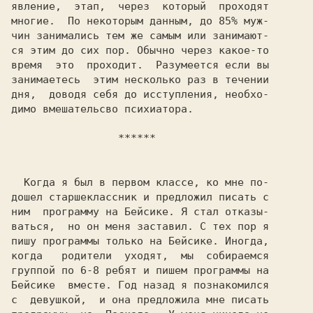
явление,  этап,  через  который  проходят

многие.  По некоторым данным, до 85% муж-

чин занимались тем же самым или занимают-

ся этим до сих пор. Обычно через какое-то

время  это  проходит.  Разумеется если вы

занимаетесь  этим несколько раз в течении

дня,  доводя себя до исступления, необхо-

димо вмешательсво психиатора.

    ******
  Когда я был в первом классе, ко мне по-

дошел старшеклассник и предложил писать с

ним  программу на Бейсике. Я стал отказы-

ваться,  но он меня заставил. С тех пор я

пишу программы только на Бейсике. Иногда,

когда   родители  уходят,  мы  собираемся

группой по 6-8 ребят и пишем программы на

Бейсике  вместе. Год назад я познакомился

с  девушкой,  и она предложила мне писать
