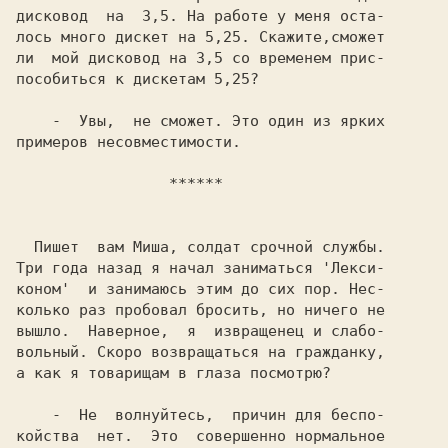
дисковод  на  3,5. На работе у меня оста-

лось много дискет на 5,25. Скажите,сможет

ли  мой дисковод на 3,5 со временем прис-

пособиться к дискетам 5,25?

    -  Увы,  не сможет. Это один из ярких

примеров несовместимости.

    ******
  Пишет  вам Миша, солдат срочной службы.

Три года назад я начал заниматься 'Лекси-

коном'  и занимаюсь этим до сих пор. Нес-

колько раз пробовал бросить, но ничего не

вышло.  Наверное,  я  извращенец и слабо-

вольный. Скоро возвращаться на гражданку,

а как я товарищам в глаза посмотрю?

    -  Не  волнуйтесь,  причин для беспо-

койства  нет.  Это  совершенно нормальное
