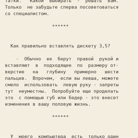
татки.   Какой  выбирать  -  решать  вам.

Только  не забудьте сперва посоветоваться

со специалистом.

    ******
  Как правильно вставлять дискету 3,5?

    -  Обычно  ее  берут  правой  рукой и

вставляют  в  подходящее  по  размеру от-

верстие   на   глубину   примерно   шести

пальцев.  Впрочем,  если вы левша, можете

смело  использовать  левую руку - запреты

тут  неуместны.  Попробуйте еще проделать

это  с помощью губ или бедер - это внесет

изменения в вашу половую жизнь.

    ******
  У  моего  компьютера  есть  только один
