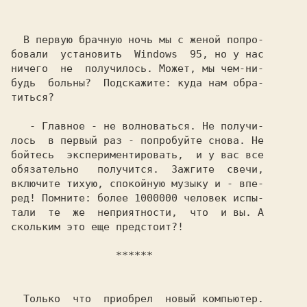
  В первую брачную ночь мы с женой попро-

бовали  установить  Windows  95, но у нас

ничего  не  получилось. Может, мы чем-ни-

будь  больны?  Подскажите: куда нам обра-

титься?

   - Главное - не волноваться. Не получи-

лось  в первый раз - попробуйте снова. Не

бойтесь  экспериментировать,  и у вас все

обязательно   получится.  Зажгите  свечи,

включите тихую, спокойную музыку и - впе-

ред! Помните: более 1000000 человек испы-

тали  те  же  неприятности,  что  и вы. А

скольким это еще предстоит?!

   ******
  Только  что  приобрел  новый компьютер.
