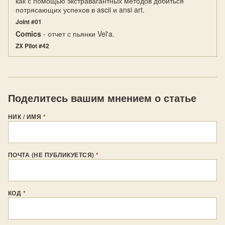
как с помощью экстравагантных методов добиться
потрясающих успехов в ascii и ansi art.
Joint #01
Comics
- отчет с пьянки Vel'a.
ZX Pilot #42
Поделитесь вашим мнением о статье
НИК / ИМЯ
*
ПОЧТА (НЕ ПУБЛИКУЕТСЯ)
*
КОД
*