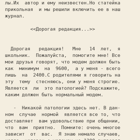
лы.Их  автор и ему неизвестен.Но статейка

прикольная  и мы решили включить ее в наш

журнал.

 <<Дорогая редакция...>>
  Дорогая   редакция!   Мне   14  лет,  я

школьник.  Пожалуйста,  помогите мне! Все

мои друзья говорят, что модем должен быть

как  минимум  на  9600,  а у меня - всего

лишь  на  2400.С родителями я говорить на

эту  тему  стесняюсь, они у меня строгие.

Является  ли  это патологией? Подскажите,

каким должен быть нормальный модем.

   -  Никакой патологии здесь нет. В дан-

ном  случае  нормой  является все то, что

доставляет  вам удовольствие при общении,

что  вам  приятно.  Помните: очень многое

зависит  от  вас.  Я знаю немало случаев,
