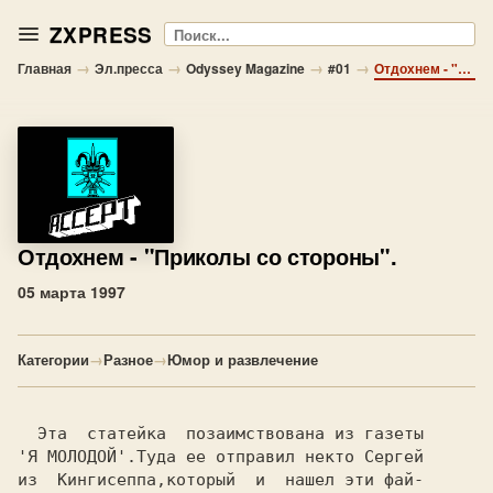
ZXPRESS
Поиск
→
→
→
→
Главная
Эл.пресса
Odyssey Magazine
#01
Отдохнем - "Приколы со стороны".
Отдохнем
- "Приколы со стороны".
05 марта 1997
Категории
→
Разное
→
Юмор и развлечение
  Эта  статейка  позаимствована из газеты

'Я МОЛОДОЙ'.Туда ее отправил некто Сергей

из  Кингисеппа,который  и  нашел эти фай-
