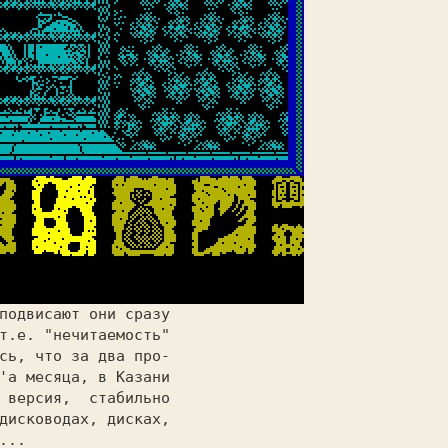
подвисают они сразу

т.е. "нечитаемость"

сь, что за два про-

'а месяца, в Казани

версия,  стабильно

дисководах, дисках,

... 