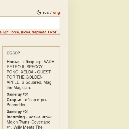
rus
/
eng
Обзор - обзор новых игрушек: Monsterland, Lasthero of the light force, Дюна, Зеркало, Охота на кротов.
ОБЗОР
Новье
- обзор игр: VADE
RETRO II, SPECCY
PONG, XELDA - QUEST
FOR THE GOLDEN
APPLE, B-Squared, Mag
the Magician.
Gamergy #01
Старье
- обзор игры:
Beamrider.
Gamergy #01
Incoming
- новые игры:
Mojon Twins' Covertape
#1, Willy Meets The