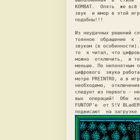
выполненная  в 
стиле 
KOMBAT. 
 Опять 
же всё 
звук
и юмор в этой игр
подобны!!! 
Из неудачных решений сл
тоянное  обращение 
к 
звуком (в особенности).
то 
я читал, что цифров
можно 
отключить, 
и то
меньше. По непонятным п
цифрового 
звука работа
мотре PREINTRO, а в игр
необходимо,  отключения
следует из первого - не
вых  операций! 
Обе  ко
FUNTOP'е
от S!V BLadER
подвисают 