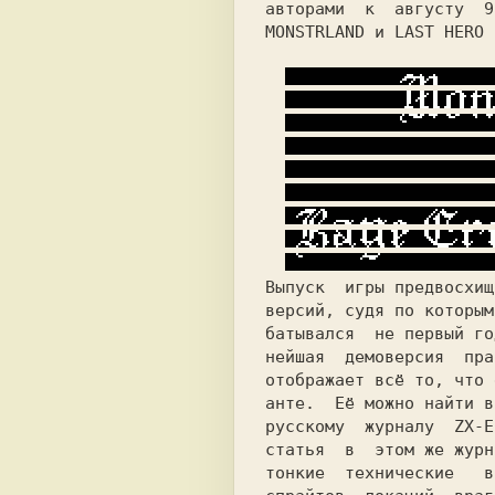
авторами
к  августу
MONSTRLAND 
и
 LAST HERO 
Выпуск 
игры предвосхищ
версий, судя по которым
батывался 
не первый го
нейшая 
демоверсия 
пра
отображает всё то, что 
анте. 
русскому
журналу 
ZX-E
статья 
в 
этом же журн
тонкие 
технические 
в