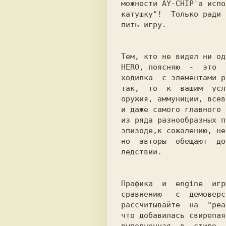
можности AY-CHIP'а испо
катушку"! 
Только ради 
пить игру. 
Тем, кто не видел ни од
HERO, поясняю 
-
это 
ходилка  с элементами р
так,
то
к  вашим 
усл
оружия, аммуниции, всев
и даже самого главного 
из ряда разнообразных п
эпизоде,к сожалению, не
но 
авторы 
обещают  до
ледствии. 
Прафика  и 
engine 
игр
сравнению 
с 
демоверс
рассчитывайте 
на 
"реа
что добавилась свирепая