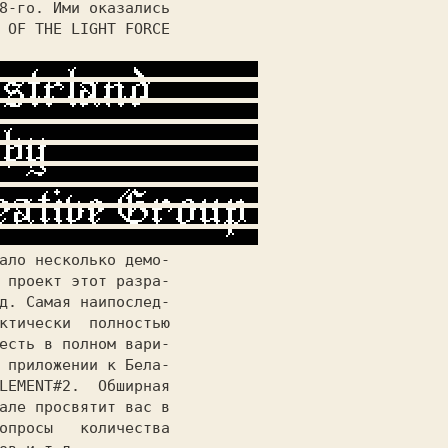
ало несколько демо-

 проект этот разра-

д. Самая наипослед-

ктически  полностью

есть в полном вари-

LEMENT#2.
Обширная

але просвятит вас в

опросы 
количества
