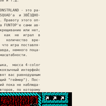
ов и т.д.
ONSTRLAND - это ра-

SQUAD'а 
и ЗВЁЗДНО-

. Правоту этого оп-

а FUNTOP'е сами ав-

крещивание или нет,

  как
не
играл  в

 
количество
вре-

 что игра поставля-

авда, немного поца-

масштабности.
ыка,  масса 4-color

коязычный интерфейс

вят вас равнодушным

щий "геймер"). Пос-

ий пока не наблюда-
