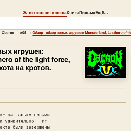
Электронная пресса
Книги
Письма
Ещё...
→
→
→
Oberon
#05
вых игрушек:
ro of the light force,
хота на кротов.
ас не только новыми

и удивительно - иг-

екта были завершены
