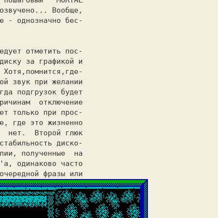
"пошаговый" 
MORTAL

озвучено... Вообще,

е - однозначно бес-

едует отметить пос-

диску за графикой и

 Хотя,помнится,где-

ой звук при желании

гда подгрузок будет

ричинам 
отключение

ет только при прос-

е, где это жизненно

  нет. 
Второй глюк

стабильность диско-

пии, полученные 
на

'а, одинаково часто
