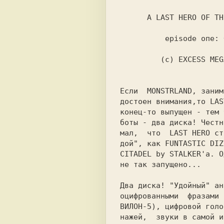
A LAST HERO OF ТН
episode опе: 
 (c) EXCESS MEG
Если
MONSTRLAND, заним
достоен внимания,то 
LAS
конец-то выпущен - тем 
боты - два диска! 
Честн
мал,
что 
LAST HERO ст
дой", как FUNTASTIC DIZ
CITADEL by STALKER'а. О
не так запущено... 
Два диска! "Удойный" ан
оцифрованными 
фразами 
ВИЛОН-5), цифровой голо
нажей, 
звуки в самой и