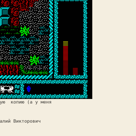
ую 
копию
 (а y меня

алий Викторович 