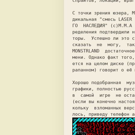
спрайтов, локаций, враг
C точки зрения юзера, M
дикальная 
"смесь LASER 
ГО 
НАСЛЕДИЯ" 
(c)М.М.A 
ределения подтвердили н
торы. 
Успешно ли это с
сказать  не  могу, 
так
MONSTRLAND 
достаточное
мени. Однако факт того,
ется на целом диске (пр
рапанном) говорит о её 
Хорошо подобранная 
муз
графики, полностью русс
в 
самой
игре 
не оста
(если вы конечно настоя
кольку 
взломанных верс