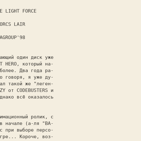
Е LIGHT FORCE
ORCS LAIR
AGROUP'98
ающий один диск уже

T HERO, 
который на-

более. 
Два года ра-

о говоря, я уже ду-

ал такой же "лeгeн-

ZY от CODEBUSTERS и

днако всё оказалось

имационный ролик, с

в начале (а-ля "ВА-

с при выборе персо-

гре... Короче, воз-
