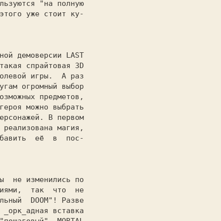
льзуются 
"на полную

этого уже стоит ку-

ной демоверсии LAST

такая
 спрайтовая 3D

олевой игры. 
 А раз

угам огромный выбор

озможных предметов,

героя можно выбрать

ерсонажей. В первом

 реализована магия,

бавить 
её 
в
пос-

ы
не изменились по

иями,
так 
что 
не

льный
DOOM"! Разве

 _орк_адная вставка
