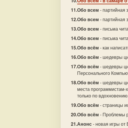
Обо всем
- в самаре 
Обо всем
- партийная з
Обо всем
- партийная з
Обо всем
- письма чита
Обо всем
- письма чит
Обо всём
- как написат
Обо всём
- шедевры ц
Обо всём
- шедевры ци
Персонального Компьют
Обо всём
- шедевры ци
места программистам-х
только по вдохновению.
Обо всём
- страницы ис
Обо всём
- Проблемы р
Анонс
- новая игры от