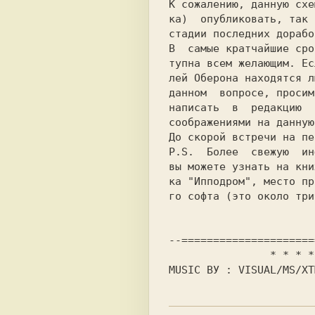
К сожалению, данную схе
ка)  опубликовать, так 
стадии последних дорабо
В 
самые кратчайшие сро
тупна всем желающим. Ес
лей Оберона находятся л
данном 
вопросе, просим
написать
в  редакцию 
соображениями на данную
Р.S.
Более  свежую  ин
вы можете узнать на кни
ка "Ипподром", место пр
го софта (это около три
* * * *
MUSIC ВУ : 
VISUAL/MS/XT