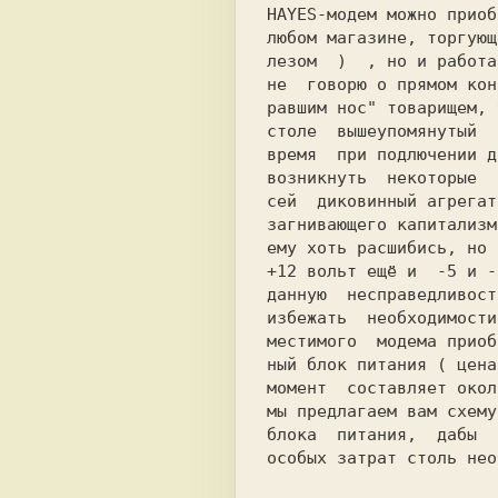
HAYES-
модем можно приоб
любом магазине, торгующ
лезом 
)
, но и работа
не 
говорю о прямом кон
равшим нос" товарищем, 
столе 
вышеупомянутый 
время 
при подлючении д
возникнуть 
некоторые 
сей  диковинный агрегат
загнивающего капитализм
ему хоть расшибись, но 
+12 
вольт ещё и 
 -5 и -
данную 
несправедливост
избежать
необходимости
местимого 
модема приоб
ный блок питания ( цена
момент 
составляет окол
блока 
питания,  дабы 
особых затрат столь нео