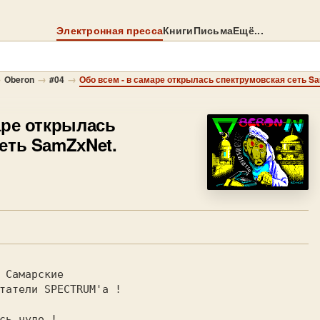
Электронная пресса
Книги
Письма
Ещё...
→
→
→
Oberon
#04
Обо всем - в самаре открылась спектрумовская сеть S
аре открылась
еть SаmZхNet.
 Самарские 
сь чудо !