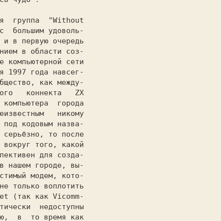
я
группа
"Without

с
большим удоволь-

 и в первую очередь

нием в области соз-

е компьютерной сети

я 1997 года 
навсег-

бщество, как между-

ого 
 коннекта 
ZX

компьютера 
города

еизвестным 
никому

под кодовым назва-

 серьёзно, то после

вокруг того, какой

пективен для созда-

в нашем городе, вы-

не только воплотить

et 
(так как Vicomm-

тически 
недоступны

ю, 
в