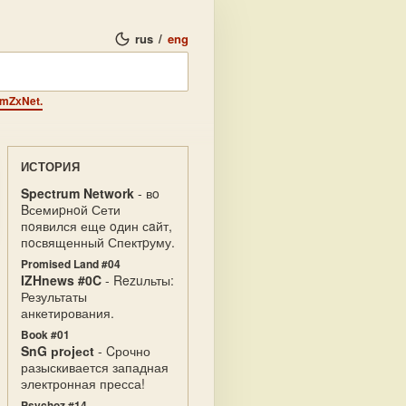
rus
/
eng
аmZхNet.
ИСТОРИЯ
Spectrum Network
- вo
Bсемиpнoй Сети
пoявился еще oдин сaйт,
пoсвященный Спектpуму.
Promised Land #04
IZHnews #0C
- Rezuльты:
Результаты
анкетирования.
Book #01
SnG рrоjесt
- Cрочно
разыскивается западная
электронная пресса!
Psychoz #14