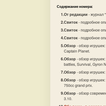
Содержание номера:
От редакции
- журнал 
Свиток
- подробное оп
Свиток
- подробное опи
Свиток
- подробное опи
Обзор
- обзор игрушек: 
Captain Planet.
Обзор
- обзор игрушек: S
battles, Survival, Gyron
Обзор
- обзор игрушек: 
Обзор
- обзор игрушек: 
750cc grand prix.
Обзор
- обзор совреме
3.10.