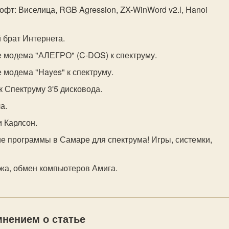
офт: Виселица, RGB Agression, ZX-WinWord v2.l, Hanoi
 брат Интернета.
 модема "АЛЕГРО" (C-DOS) к спектруму.
 модема "Hayes" к спектруму.
к Спектруму 3'5 дисковода.
а.
 Карлсон.
е программы в Самаре для спектрума! Игры, системки,
ажа, обмен компьютеров Амига.
нением о статье