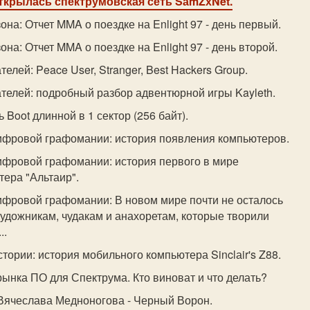
открылась спектрумовская сеть SаmZхNet.
она: Отчет MMA о поездке на Enlight 97 - день первый.
она: Отчет MMA о поездке на Enlight 97 - день второй.
телей: Peace User, Stranger, Best Hackers Group.
ателей: подробный разбор адвентюрной игры Kayleth.
ь Boot длинной в 1 сектор (256 байт).
ифровой графомании: история появления компьютеров.
фровой графомании: история первого в мире
ера "Альтаир".
фровой графомании: В новом мире почти не осталось
удожникам, чудакам и анахоретам, которые творили
..
тории: история мобильного компьютера Sinclаir's Z88.
ынка ПО для Спектрума. Кто виноват и что делать?
 Вячеслава Медноногова - Черный Ворон.