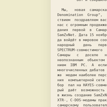
Мы, 
новая 
самарска
Denomination
Group", 
ствием 
поздравляем вас
нас с огромным продвиже
дания 
первой 
в
Самар
SamZxNet. Дата 
15 ноябр
да войдёт в мировое соо
народный
день
перв
SPECTRUM-совместимого 
Самары 
 с 
 доселе 
н
неопознанным
объектом 
нием
IBM 
PC. 
А 
если
многочисленных дебатов 
же 
модем наиболее перс
ния  компьютерной сети 
бор  пал на 
HAYES-
рый  даёт 
возможность 
в жизнь создание
 SamZxN
XTR-, C-DOS-модемы прак
самарскому 
пользовател