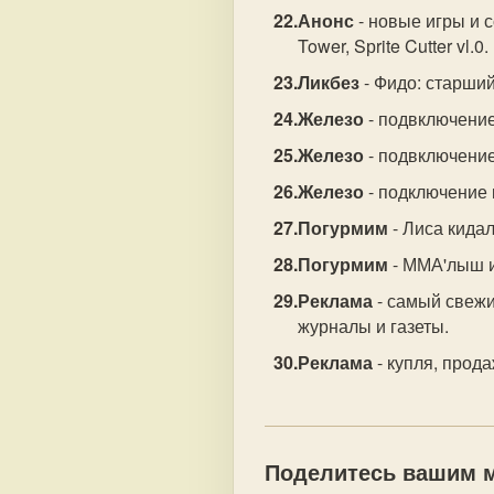
Анонс
- новые игры и с
Tower, Sрrite Cutter vl.0.
Ликбез
- Фидо: старший
Железо
- подвключение
Железо
- подвключение
Железо
- подключение 
Погурмим
- Лиса кидал
Погурмим
- ММА'лыш и
Реклама
- самый свежи
журналы и газеты.
Реклама
- купля, прод
Поделитесь вашим м