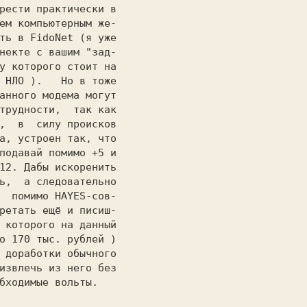
рести практически в

ем компьютерным же-

ть в 
FidoNet 
(я уже

некте с вашим "зад-

у которого стоит на

НЛО ). 
 Но в тоже

анного модема могут

трудности, 
так как

,
в  силу происков

а, устроен так, что

подавай помимо 
+5 и

12. 
Дабы искоренить

ь, 
а следовательно

  помимо 
HAYES-
сов-

ретать ещё и писиш-

 которого на данный

о
 170
 тыс. рублей )

извлечь из него без

бходимые вольты. 