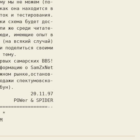
му мы не можем (по-

как она находится в

ток и тестирования.

ки схема будет дос-

ли же среди читате-

юди, имеющие опыт в

 (на всякий случай)

и поделиться своими

 тему. 
формацию о SamZxNet

жном рынке,останов-

одажи спектумовско-

бун).
 * 
M