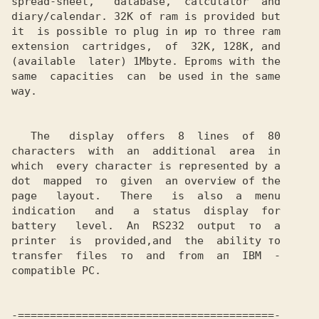
spread-sheet, 
database, 
calculator 
and

diary/calendar. 32K of ram is provided but

it 
is possible то plug in ир то three ram

extension 
cartridges, 
of 
32K, 128K, and

(available 
later) 1Mbyte. Eproms with the

same
capacities
can 
be used in the same

way.
The 
 display
offers
8  lines 
of 
80

characters 
with
an
additional
area 
in

which 
every character is represented by a

dot  mapped  то  given 
an overview of the

page
layout. 
 There 
 is  also 
a
menu

indication 
 and
a
status
display 
battery 
level.
An
RS232  output  то  а

printer  is  provided,and 
the 
ability то

transfer
files  то  and
from 
ап 
IBM  -

compatible РС. 