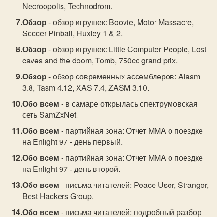
Necroopolis, Technodrom.
Обзор
- обзор игрушек: Boovie, Motor Massacre,
Soccer Pinball, Huxley 1 & 2.
Обзор
- обзор игрушек: Little Computer People, Lost
caves and the doom, Tomb, 750cc grand prix.
Обзор
- обзор современных ассемблеров: Alasm
3.8, Tasm 4.12, XAS 7.4, ZASM 3.10.
Обо всем
- в самаре открылась спектрумовская
сеть SаmZхNet.
Обо всем
- партийная зона: Отчет MMA о поездке
на Enlight 97 - день первый.
Обо всем
- партийная зона: Отчет MMA о поездке
на Enlight 97 - день второй.
Обо всем
- письма читателей: Peace User, Stranger,
Best Hackers Group.
Обо всем
- письма читателей: подробный разбор