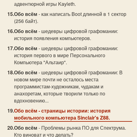
адвентюрной игры Kayleth.
Обо всём
- как написать Boot длинной в 1 сектор
(256 байт).
Обо всём
- шедевры цифровой графомании:
история появления компьютеров.
Обо всём
- шедевры цифровой графомании:
история первого в мире Персонального
Компьютера "Альтаир".
Обо всём
- шедевры цифровой графомании: В
новом мире почти не осталось места
программистам-художникам, чудакам и
анахоретам, которые творили только по
вдохновению...
Обо всём
- страницы истории: история
мобильного компьютера Sinclаir's Z88.
Обо всём
- Проблемы рынка ПО для Спектрума.
Кто виноват и что делать?