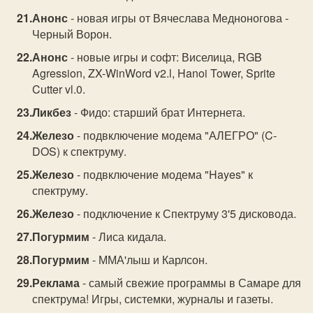
Анонс
- новая игры от Вячеслава Медноногова -
Черный Ворон.
Анонс
- новые игры и софт: Виселица, RGB
Agression, ZX-WinWord v2.l, Hanoi Tower, Sрrite
Cutter vl.0.
Ликбез
- Фидо: старший брат Интернета.
Железо
- подвключение модема "АЛЕГРО" (C-
DOS) к спектруму.
Железо
- подвключение модема "Hayes" к
спектруму.
Железо
- подключение к Спектруму 3'5 дисковода.
Погурмим
- Лиса кидала.
Погурмим
- ММА'лыш и Карлсон.
Реклама
- самый свежие программы в Самаре для
спектрума! Игры, системки, журналы и газеты.