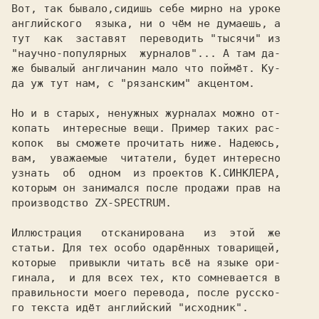
Вот, так бывало,сидишь себе мирно на уроке

английского  языка, ни о чём не думаешь, а

тут  как
заставят 
переводить 
"тысячи" 
"научно-популярных 
журналов"...
 А там да-

же бывалый англичанин мало что поймёт. Ку-

да уж тут нам, с "рязанским" акцентом. 
Но и в старых, ненужных журналах можно от-

копать 
интересные вещи. Пример таких рас-

копок 
вы сможете прочитать ниже. Надеюсь,

вам,
уважаемые  читатели, будет интересно

узнать 
об 
одном 
из проектов 
которым он занимался после продажи прав на

производство ZX-SPECTRUM. 
Иллюстрация 
отсканирована 
из
этой 
же

статьи. Для тех особо одарённых товарищей,

которые  привыкли читать всё на языке ори-

правильности моего перевода, после русско-

го текста идёт английский "исходник". 