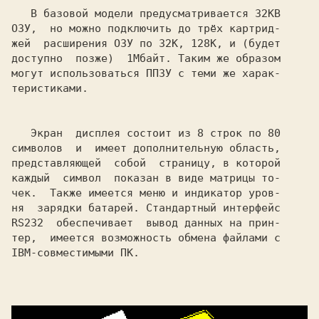
В базовой модели предусматривается 32КВ

ОЗУ,
но можно подключить до трёх картрид-

жей  расширения ОЗУ по 32К, 128К, и (будет

доступно
позже)
1Мбайт. Таким же образом

могут использоваться ППЗУ с теми же харак-

теристиками.
Экран
дисплея состоит из 8 строк по 80

символов
и  имеет дополнительную область,

представляющей 
собой 
страницу, в которой

каждый 
символ 
показан в виде матрицы то-

чек.
Также имеется меню и индикатор уров-

ня 
зарядки батарей. Стандартный интерфейс

RS232 
обеспечивает  вывод данных на прин-

тер,
имеется возможность обмена файлами с

IBM-совместимыми ПК.