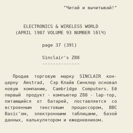
ELECTRONICS & WIRELESS WORLD 
(APRIL l987 VOLUME 93 NUMBER lбlЧ) 
page 37 (39l) 
Sinclair's Z88
--------------
Продав 
торговую  марку 
SINCLAIR
кон-

церну 
Amstrad,  Сэр Клайв Синклер основал

новую 
компанию,
Cambridge  Computers. Её

первый 
продукт - компьютер Z88 - lap-тор,

питающийся 
от 
батарей,
поставляется 
со

встроенным 
 текстовым 
 процессором, 
ВВС

Basic'ом, 
электронными  таблицами,  базой

данных, калькулятором и ежедневником. 