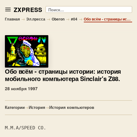
ZXPRESS
Поиск
→
→
→
→
Главная
Эл.пресса
Oberon
#04
Обо всём - страницы истории: история мобильного компьютера Sinclаir's Z88.
Обо всём
- страницы истории: история
мобильного компьютера Sinclаir's Z88.
28 ноября 1997
Категории
→
История
→
История компьютеров
М.М.A/SPEED СО. 