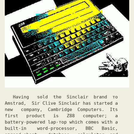
Having 
sold
the 
Sinclair  brand 
то

Amstrad,
Sir Clive Sinclair has started a

new 
company, 
Cambridge 
Computers. 
Its

first 
product 
is
Z88 
 computer; 
 a

battery-powered lap-тор which comes with a

built-in
word-processor, 
ВВС 
Basic,
